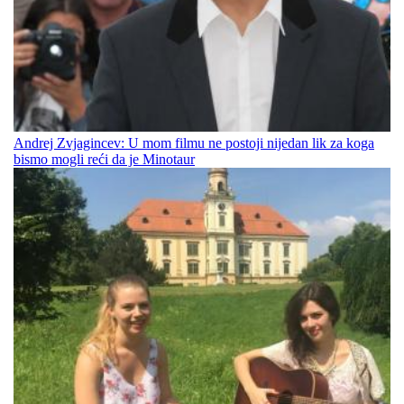
Andrej Zvjagincev: U mom filmu ne postoji nijedan lik za koga
bismo mogli reći da je Minotaur