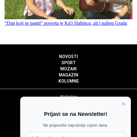
“Dan koji se pamti” posveta je Kići Slabincu, ali i našem Gradu
NOVOSTI
SPORT
MOZAIK
MAGAZIN
KOLUMNE
Marketing
×
Politika privatnosti
Politika kolačića
Prijavi se na Newsletter!
Impressum
Pravila prenošenja sadržaja
Ne propustite najvažnije vijesti dana.
Pravila komentiranja
Agroglas