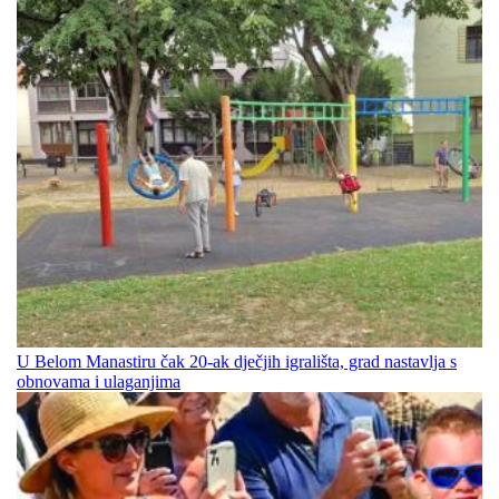
U Belom Manastiru čak 20-ak dječjih igrališta, grad nastavlja s
obnovama i ulaganjima