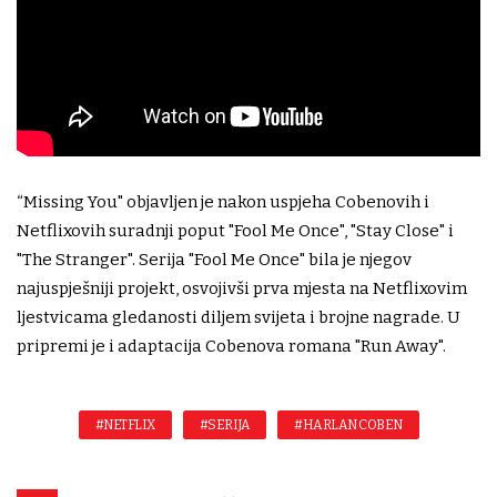
“Missing You" objavljen je nakon uspjeha Cobenovih i
Netflixovih suradnji poput "Fool Me Once", "Stay Close" i
"The Stranger". Serija "Fool Me Once" bila je njegov
najuspješniji projekt, osvojivši prva mjesta na Netflixovim
ljestvicama gledanosti diljem svijeta i brojne nagrade. U
pripremi je i adaptacija Cobenova romana "Run Away".
#NETFLIX
#SERIJA
#HARLAN COBEN