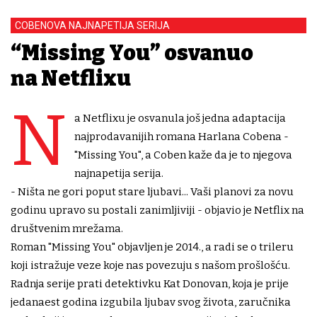
COBENOVA NAJNAPETIJA SERIJA
“Missing You” osvanuo
na Netflixu
N
a Netflixu je osvanula još jedna adaptacija
najprodavanijih romana Harlana Cobena -
"Missing You", a Coben kaže da je to njegova
najnapetija serija.
- Ništa ne gori poput stare ljubavi... Vaši planovi za novu
godinu upravo su postali zanimljiviji - objavio je Netflix na
društvenim mrežama.
Roman "Missing You" objavljen je 2014., a radi se o trileru
koji istražuje veze koje nas povezuju s našom prošlošću.
Radnja serije prati detektivku Kat Donovan, koja je prije
jedanaest godina izgubila ljubav svog života, zaručnika