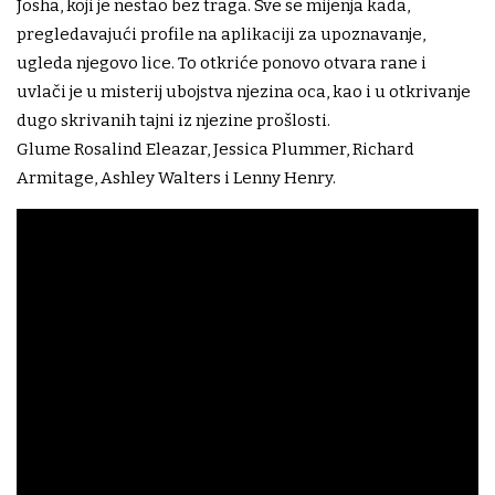
Josha, koji je nestao bez traga. Sve se mijenja kada,
pregledavajući profile na aplikaciji za upoznavanje,
ugleda njegovo lice. To otkriće ponovo otvara rane i
uvlači je u misterij ubojstva njezina oca, kao i u otkrivanje
dugo skrivanih tajni iz njezine prošlosti.
Glume Rosalind Eleazar, Jessica Plummer, Richard
Armitage, Ashley Walters i Lenny Henry.