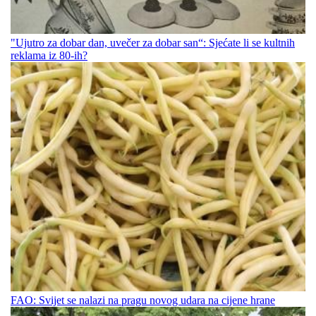
"Ujutro za dobar dan, uvečer za dobar san“: Sjećate li se kultnih
reklama iz 80-ih?
FAO: Svijet se nalazi na pragu novog udara na cijene hrane