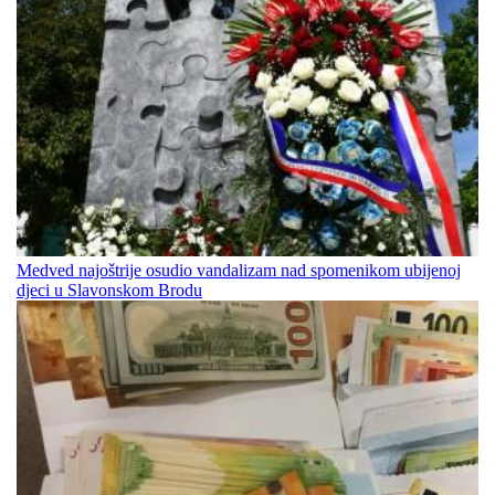
Medved najoštrije osudio vandalizam nad spomenikom ubijenoj
djeci u Slavonskom Brodu