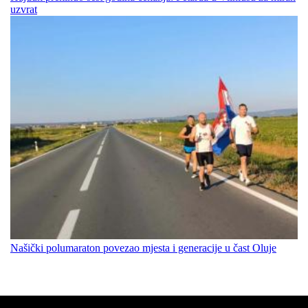
uzvrat
Našički polumaraton povezao mjesta i generacije u čast Oluje