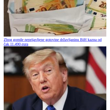
Zbog gomile neprijavljene gotovine državljaninu BiH kazna od
čak 11.490 eura