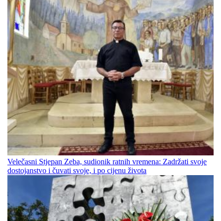
Velečasni Stjepan Zeba, sudionik ratnih vremena: Zadržati svoje
dostojanstvo i čuvati svoje, i po cijenu života