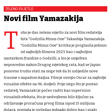
ZELENO SVJETLO
Novi film Yamazakija
T
oho je dao zeleno svjetlo za novi film redatelja
hita "Godzilla Minus One" Takashija Yamazakija.
"Godzilla Minus One" kritika je proglasila jednim
od najboljih filmova 2023. kao i najboljim
nastavkom franšize o Godzilli, a bio je smješten
neposredno nakon Drugog svjetskog rata, kad se Japan
ponovno trudio stati na noge tek da bi uslijedile nove
traume s napadom kaijua. Film je osvojio Oscar za najbolje
vizualne efekte na 96. dodjeli. Prije nego što je postao
redatelj, Yamazaki je počeo raditi kao supervizor
vizualnih efekata, što je nedvojbeno bilo ključno za
održavanje proračuna prvog filma ispod 15 milijuna
dolara, premda je izgledao jednako dobro kao i svaki