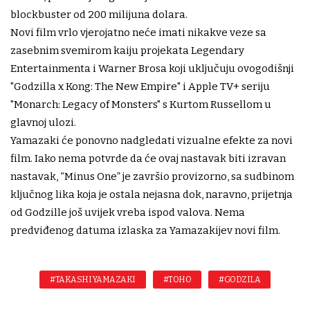
blockbuster od 200 milijuna dolara.
Novi film vrlo vjerojatno neće imati nikakve veze sa
zasebnim svemirom kaiju projekata Legendary
Entertainmenta i Warner Brosa koji uključuju ovogodišnji
"Godzilla x Kong: The New Empire" i Apple TV+ seriju
"Monarch: Legacy of Monsters" s Kurtom Russellom u
glavnoj ulozi.
Yamazaki će ponovno nadgledati vizualne efekte za novi
film. Iako nema potvrde da će ovaj nastavak biti izravan
nastavak, “Minus One” je završio provizorno, sa sudbinom
ključnog lika koja je ostala nejasna dok, naravno, prijetnja
od Godzille još uvijek vreba ispod valova. Nema
predviđenog datuma izlaska za Yamazakijev novi film.
#TAKASHI YAMAZAKI
#TOHO
#GODZILA