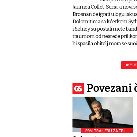
Jaumea Collet-Serra, a novi s
Brosnan će igrati ulogu isku
Dolomitima sa kćerkom Sydney
i Sidney su postali mete ban
traumom od nesreće prilikom p
bi spasila obitelj mora se suoč
#SYLV
Povezani 
PRVI TRAILERU ZA TRILER
“ARMOR”