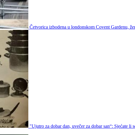
Četvorica izbodena u londonskom Covent Gardenu, že
"Ujutro za dobar dan, uvečer za dobar san“: Sjećate li s