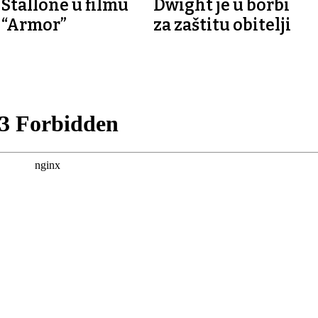
Stallone u filmu
Dwight je u borbi
“Armor”
za zaštitu obitelji