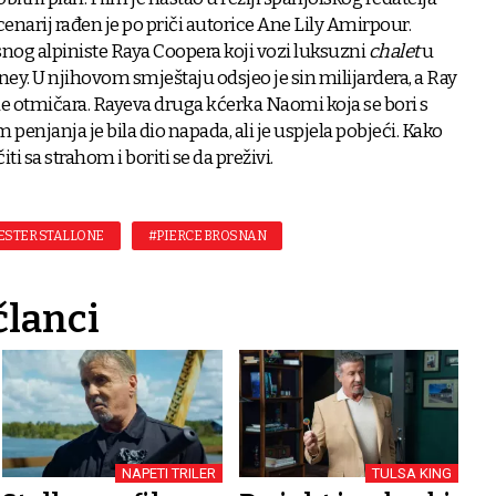
cenarij rađen je po priči autorice Ane Lily Amirpour.
snog alpiniste Raya Coopera koji vozi luksuzni
chalet
u
. U njihovom smještaju odsjeo je sin milijardera, a Ray
de otmičara. Rayeva druga kćerka Naomi koja se bori s
enjanja je bila dio napada, ali je uspjela pobjeći. Kako
iti sa strahom i boriti se da preživi.
ESTER STALLONE
#PIERCE BROSNAN
članci
NAPETI TRILER
TULSA KING