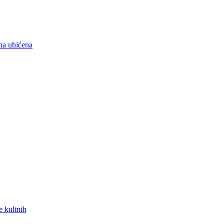
na uhićena
e kultnih