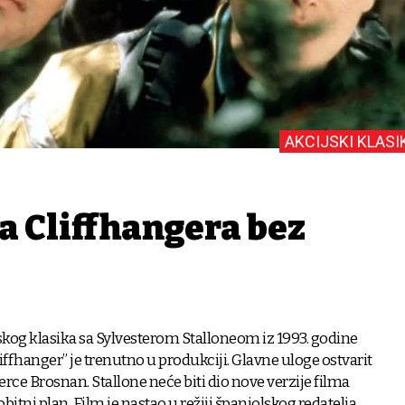
AKCIJSKI KLASI
a Cliffhangera bez
jskog klasika sa Sylvesterom Stalloneom iz 1993. godine
ffhanger” je trenutno u produkciji. Glavne uloge ostvarit
ierce Brosnan. Stallone neće biti dio nove verzije filma
vobitni plan. Film je nastao u režiji španjolskog redatelja