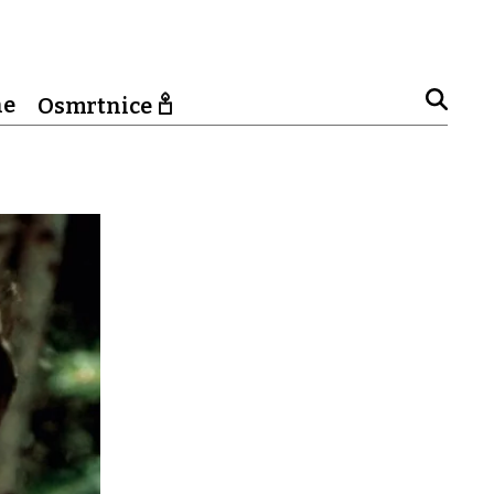
ne
Osmrtnice