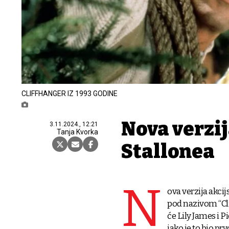
CLIFFHANGER IZ 1993 GODINE
Nova verzij
3.11.2024., 12:21
Tanja Kvorka
Stallonea
N
ova verzija akci
pod nazivom “Cli
će Lily James i P
iako je to bio pr