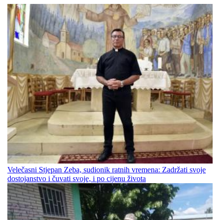
Velečasni Stjepan Zeba, sudionik ratnih vremena: Zadržati svoje
dostojanstvo i čuvati svoje, i po cijenu života