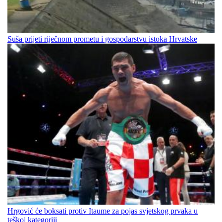
Suša prijeti riječnom prometu i gospodarstvu istoka Hrvatske
Hrgović će boksati protiv Itaume za pojas svjetskog prvaka u
teškoj kategoriji