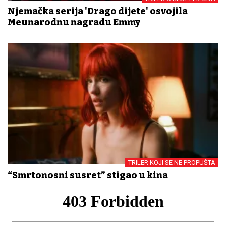
Njemačka serija 'Drago dijete' osvojila
Međunarodnu nagradu Emmy
TRILER KOJI SE NE PROPUŠTA
“Smrtonosni susret” stigao u kina