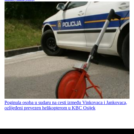
Poginula osoba u sudaru na cesti između Vinkovaca i Jankovaca,
ozlijeđeni prevezen helikopterom u KBC Osijek