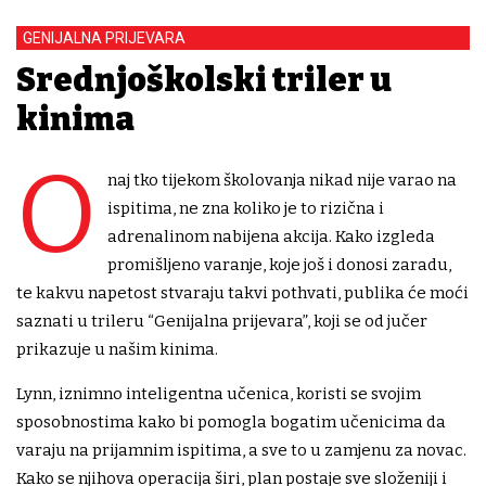
GENIJALNA PRIJEVARA
Srednjoškolski triler u
kinima
O
naj tko tijekom školovanja nikad nije varao na
ispitima, ne zna koliko je to rizična i
adrenalinom nabijena akcija. Kako izgleda
promišljeno varanje, koje još i donosi zaradu,
te kakvu napetost stvaraju takvi pothvati, publika će moći
saznati u trileru “Genijalna prijevara”, koji se od jučer
prikazuje u našim kinima.
Lynn, iznimno inteligentna učenica, koristi se svojim
sposobnostima kako bi pomogla bogatim učenicima da
varaju na prijamnim ispitima, a sve to u zamjenu za novac.
Kako se njihova operacija širi, plan postaje sve složeniji i