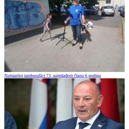
Najstarijoj tamburašici 73, najmlađem članu 6 godina