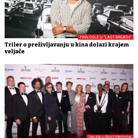
FINN COLE U “LAST BREATH”
Triler o preživljavanju u kina dolazi krajem
veljače
TRILER U ŠEST EPIZODA