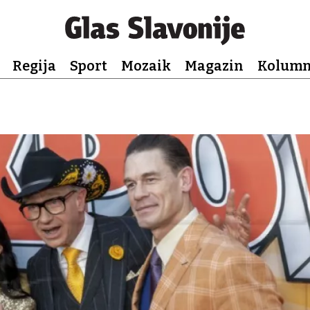
Regija
Sport
Mozaik
Magazin
Kolum