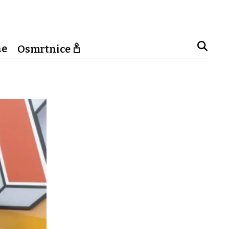
ne
Osmrtnice