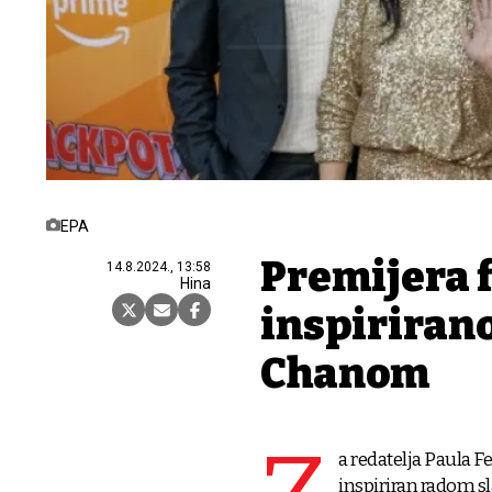
EPA
Premijera 
14.8.2024., 13:58
Hina
inspiriran
Chanom
a redatelja Paula Fe
inspiriran radom s