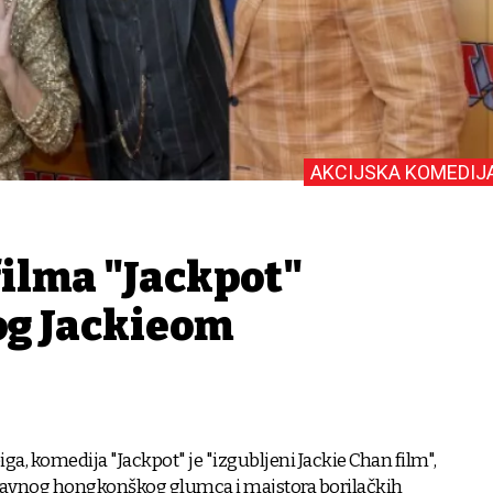
AKCIJSKA KOMEDIJ
filma "Jackpot"
og Jackieom
iga, komedija "Jackpot" je "izgubljeni Jackie Chan film",
lavnog hongkonškog glumca i majstora borilačkih