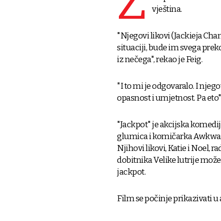
Z
vještina.
"Njegovi likovi (Jackieja Chan
situaciji, bude im svega prek
iz nečega", rekao je Feig.
"I to mi je odgovaralo. I njeg
opasnost i umjetnost. Pa eto",
"Jackpot" je akcijska komed
glumica i komičarka Awkwafi
Njihovi likovi, Katie i Noel,
dobitnika Velike lutrije može
jackpot.
Film se počinje prikazivati 