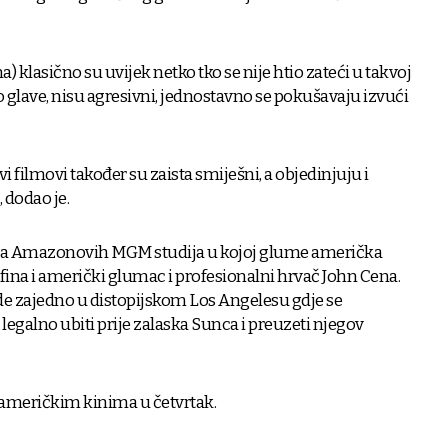
a) klasično su uvijek netko tko se nije htio zateći u takvoj
o glave, nisu agresivni, jednostavno se pokušavaju izvući
ovi filmovi također su zaista smiješni, a objedinjuju i
 dodao je.
ija Amazonovih MGM studija u kojoj glume američka
na i američki glumac i profesionalni hrvač John Cena.
 rade zajedno u distopijskom Los Angelesu gdje se
 legalno ubiti prije zalaska Sunca i preuzeti njegov
u američkim kinima u četvrtak.