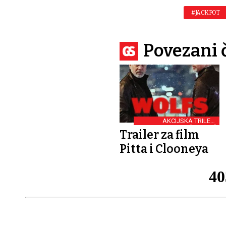
#JACKPOT
Povezani 
AKCIJSKA TRILER-
KOMEDIJA “WOLFS”
Trailer za film
Pitta i Clooneya