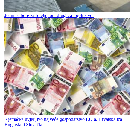
Jedni se bore za fotelje, oni drugi za - goli život
Njemačka uvjerljivo najveće gospodarstvo EU-a, Hrvatska iza
Bugarske i Slovačke