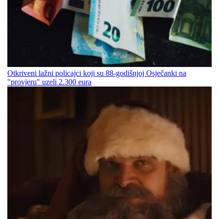
Otkriveni lažni policajci koji su 88-godišnjoj Osječanki na
"provjeru" uzeli 2.300 eura