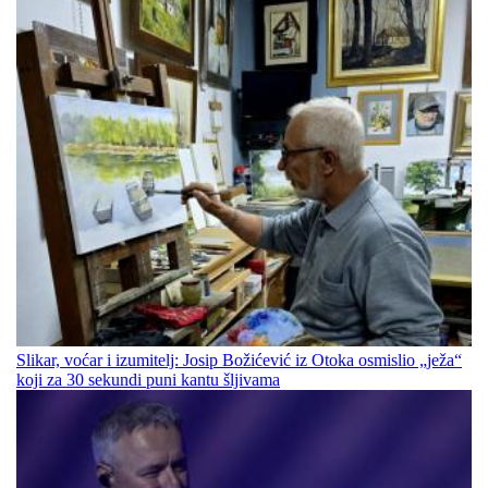
Slikar, voćar i izumitelj: Josip Božićević iz Otoka osmislio „ježa“
koji za 30 sekundi puni kantu šljivama