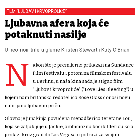
FILM “LJUBAV I KRVOPROLIĆE”
Ljubavna afera koja će
potaknuti nasilje
U neo-noir trileru glume Kristen Stewart i Katy O’Brian
N
akon što je premijerno prikazan na Sundance
Film Festivalu i potom na filmskom festivalu
u Berlinu, u naša kina sada je stigao film
"Ljubav i krvoproliće" ("Love Lies Bleeding") u
kojem nam britanska redateljica Rose Glass donosi novu
nabrijanu ljubavnu priču.
Glavna je junakinja povučena menadžerica teretane Lou,
koja se zaljubljuje u Jackie, ambicioznu bodibildericu koja
prolazi kroz grad do Las Vegasa u potrazi za svojim