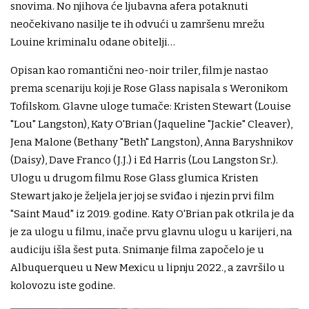
snovima. No njihova će ljubavna afera potaknuti
neočekivano nasilje te ih odvući u zamršenu mrežu
Louine kriminalu odane obitelji…
Opisan kao romantični neo-noir triler, film je nastao
prema scenariju koji je Rose Glass napisala s Weronikom
Tofilskom. Glavne uloge tumače: Kristen Stewart (Louise
"Lou" Langston), Katy O'Brian (Jaqueline "Jackie" Cleaver),
Jena Malone (Bethany "Beth" Langston), Anna Baryshnikov
(Daisy), Dave Franco (J.J.) i Ed Harris (Lou Langston Sr.).
Ulogu u drugom filmu Rose Glass glumica Kristen
Stewart jako je željela jer joj se sviđao i njezin prvi film
"Saint Maud" iz 2019. godine. Katy O'Brian pak otkrila je da
je za ulogu u filmu, inače prvu glavnu ulogu u karijeri, na
audiciju išla šest puta. Snimanje filma započelo je u
Albuquerqueu u New Mexicu u lipnju 2022., a završilo u
kolovozu iste godine.