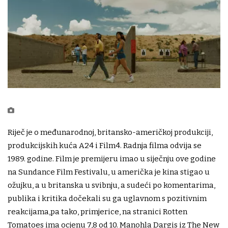
Riječ je o međunarodnoj, britansko-američkoj produkciji,
produkcijskih kuća A24 i Film4. Radnja filma odvija se
1989. godine. Film je premijeru imao u siječnju ove godine
na Sundance Film Festivalu, u američka je kina stigao u
ožujku, a u britanska u svibnju, a sudeći po komentarima,
publika i kritika dočekali su ga uglavnom s pozitivnim
reakcijama,pa tako, primjerice, na stranici Rotten
Tomatoes ima ocjenu 7,8 od 10. Manohla Dargis iz The New