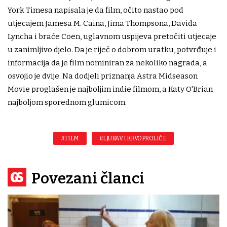
York Timesa napisala je da film, očito nastao pod
utjecajem Jamesa M. Caina, Jima Thompsona, Davida
Lyncha i braće Coen, uglavnom uspijeva pretočiti utjecaje
u zanimljivo djelo. Da je riječ o dobrom uratku, potvrđuje i
informacija da je film nominiran za nekoliko nagrada, a
osvojio je dvije. Na dodjeli priznanja Astra Midseason
Movie proglašen je najboljim indie filmom, a Katy O'Brian
najboljom sporednom glumicom.
#FILM
#LJUBAV I KRVOPROLIĆE
Povezani članci