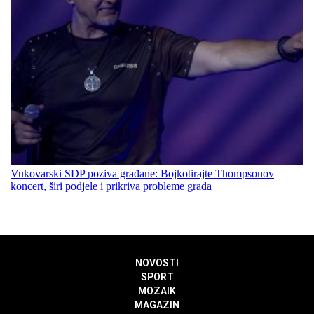
Vukovarski SDP poziva građane: Bojkotirajte Thompsonov
koncert, širi podjele i prikriva probleme grada
NOVOSTI
SPORT
MOZAIK
MAGAZIN