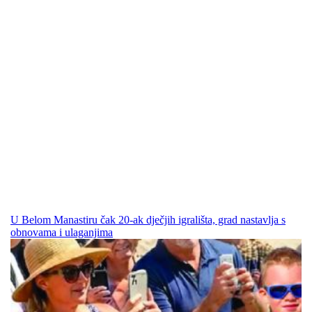
U Belom Manastiru čak 20-ak dječjih igrališta, grad nastavlja s
obnovama i ulaganjima