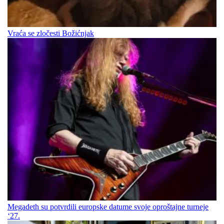
Vraća se zločesti Božićnjak
Megadeth su potvrdili europske datume svoje oproštajne turneje
‘27.