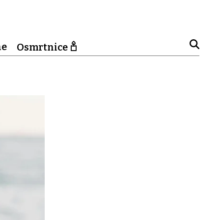
ne
Osmrtnice