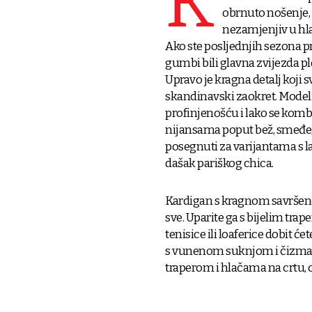
K
obrnuto nošenje, 
nezamjenjiv u hla
Ako ste posljednjih sezona pr
gumbi bili glavna zvijezda p
Upravo je kragna detalj koji
skandinavski zaokret. Mode
profinjenošću i lako se komb
nijansama poput bež, smeđe, si
posegnuti za varijantama s
dašak pariškog chica.
Kardigan s kragnom savršeno 
sve. Uparite ga s bijelim trap
tenisice ili loaferice dobit ć
s vunenom suknjom i čizmama
traperom i hlačama na crtu, o