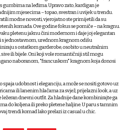
s gumbima na leđima. Upravo zato, kardigan je
dnijim mjesecima – topao, svestran i uvijek u trendu.
atili modne novosti, vjerojatno ste primijetili da su
letenih komada. Ove godine fokus se pomiče – na kragnu.
 svaku pletenu jaknu čini modernom i daje joj elegantan
li s jednostavnom, urednom kragnom odišu
iniraju s ostatkom garderobe, osobito u neutralnim
ve ili bijele. Oni koji vole romantičniji stil mogu
 lagano naboranom, "francuskom" kragnom koja donosi
spaja udobnost i eleganciju, a može se nositi gotovo uz
ericama ili lanenim hlačama za svjež, prijelazni look, a uz
ete ležeran dnevni outfit. Za hladnije dane kombinirajte ga
 do koljena ili preko pletene haljine. U paru s tamnim
vaj trendi komad lako prelazi iz casual u chic.