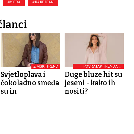
#MODA
#KARDIGAN
članci
ZIMSKI TREND
POVRATAK TRENDA IZ
2000-TIH
Svjetloplava i
Duge bluze hit su
čokoladno smeđa
jeseni - kako ih
su in
nositi?