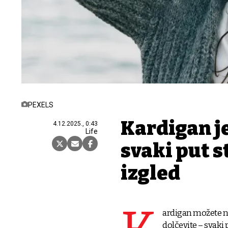
PEXELS
Kardigan je
4.12.2025., 0:43
Life
svaki put s
izgled
ardigan možete no
dolčevite – svaki 