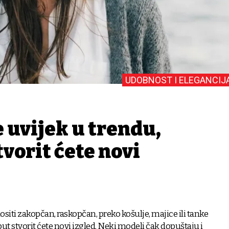
UDOBNOST I ELEGANCIJ
 uvijek u trendu,
tvorit ćete novi
siti zakopčan, raskopčan, preko košulje, majice ili tanke
put stvorit ćete novi izgled. Neki modeli čak dopuštaju i