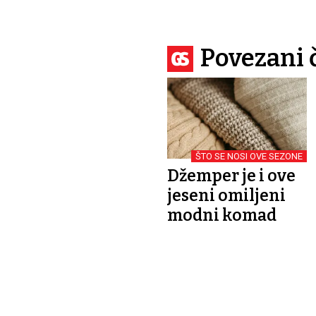
Povezani 
ŠTO SE NOSI OVE SEZONE
Džemper je i ove
jeseni omiljeni
modni komad