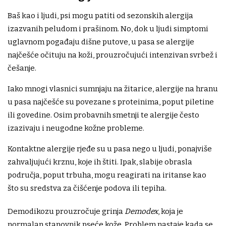
Baš kao i ljudi, psi mogu patiti od sezonskih alergija
izazvanih peludom i prašinom. No, dok u ljudi simptomi
uglavnom pogađaju dišne putove, u pasa se alergije
najčešće očituju na koži, prouzročujući intenzivan svrbež i
češanje.
Iako mnogi vlasnici sumnjaju na žitarice, alergije na hranu
u pasa najčešće su povezane s proteinima, poput piletine
ili govedine. Osim probavnih smetnji te alergije često
izazivaju i neugodne kožne probleme.
Kontaktne alergije rjeđe su u pasa nego u ljudi, ponajviše
zahvaljujući krznu, koje ih štiti. Ipak, slabije obrasla
područja, poput trbuha, mogu reagirati na iritanse kao
što su sredstva za čišćenje podova ili tepiha.
Demodikozu prouzročuje grinja
Demodex
, koja je
normalan stanovnik pseće kože. Problem nastaje kada se