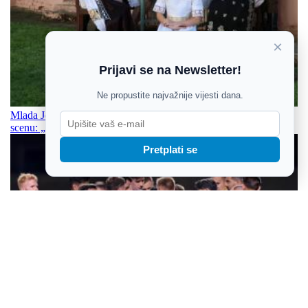
×
Prijavi se na Newsletter!
Ne propustite najvažnije vijesti dana.
Mlada Josipa Đurinski iz Josipovca nastavlja osvajati glazbenu
scenu: „Ej ravnico“ nova je posveta Slavoniji
Pretplati se