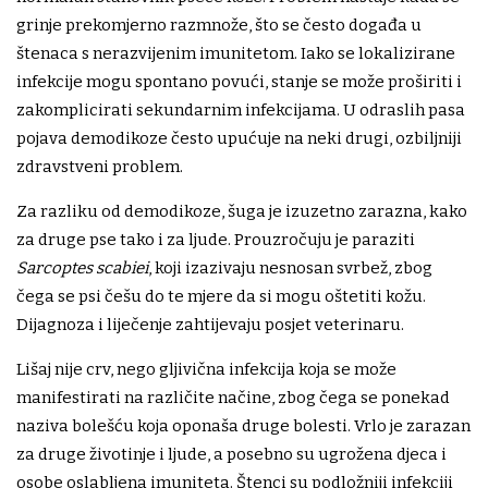
grinje prekomjerno razmnože, što se često događa u
štenaca s nerazvijenim imunitetom. Iako se lokalizirane
infekcije mogu spontano povući, stanje se može proširiti i
zakomplicirati sekundarnim infekcijama. U odraslih pasa
pojava demodikoze često upućuje na neki drugi, ozbiljniji
zdravstveni problem.
Za razliku od demodikoze, šuga je izuzetno zarazna, kako
za druge pse tako i za ljude. Prouzročuju je paraziti
Sarcoptes scabiei
, koji izazivaju nesnosan svrbež, zbog
čega se psi češu do te mjere da si mogu oštetiti kožu.
Dijagnoza i liječenje zahtijevaju posjet veterinaru.
Lišaj nije crv, nego gljivična infekcija koja se može
manifestirati na različite načine, zbog čega se ponekad
naziva bolešću koja oponaša druge bolesti. Vrlo je zarazan
za druge životinje i ljude, a posebno su ugrožena djeca i
osobe oslabljena imuniteta. Štenci su podložniji infekciji