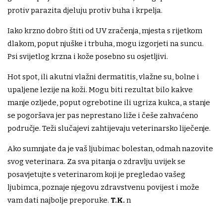
protiv parazita djeluju protiv buha i krpelja.
Iako krzno dobro štiti od UV zračenja, mjesta s rijetkom
dlakom, poput njuške i trbuha, mogu izgorjeti na suncu.
Psi svijetlog krzna i kože posebno su osjetljivi.
Hot spot, ili akutni vlažni dermatitis, vlažne su, bolne i
upaljene lezije na koži. Mogu biti rezultat bilo kakve
manje ozljede, poput ogrebotine ili ugriza kukca, a stanje
se pogoršava jer pas neprestano liže i češe zahvaćeno
područje. Teži slučajevi zahtijevaju veterinarsko liječenje.
Ako sumnjate da je vaš ljubimac bolestan, odmah nazovite
svog veterinara. Za sva pitanja o zdravlju uvijek se
posavjetujte s veterinarom koji je pregledao vašeg
ljubimca, poznaje njegovu zdravstvenu povijest i može
vam dati najbolje preporuke.
T.K.
n