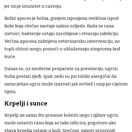
jer im je imunitet u razvoju.
Kožni apsces je bolna, gnojem ispunjena oteklina ispod
kože koja obično nastaje nakon ozljede. Kada se rana
zatvori, bakterije ostaju zarobljene i stvaraju infekciju.
Većina apscesa zahtijeva veterinarsku intervenciju, no
topli oblozi mogu pomoći u ublažavanju simptoma kod
kuće.
Danas su, uz moderne preparate za prevenciju, ugrizi
buha postali rjeđi. Ipak, neki su psi toliko alergični da
samo jedan ugriz može izazvati jak svrbež i osip po cijelom
tijelu.
Krpelji i sunce
Krpelji ne samo što prenose bolesti nego i njihov ugriz
može ostaviti ranu koja se lako inficira, pogotovo ako
glava krpelja ostane u koži. Srećom, mnogi proizvodi