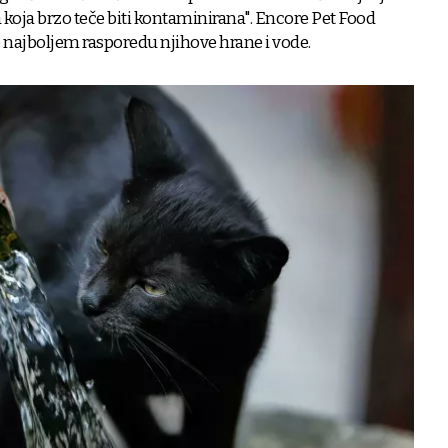
 koja brzo teče biti kontaminirana". Encore Pet Food
o najboljem rasporedu njihove hrane i vode.