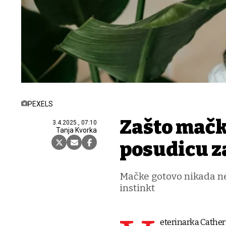
PEXELS
Zašto mačk
3.4.2025., 07:10
Tanja Kvorka
posudicu z
Mačke gotovo nikada ne 
instinkt
eterinarka Cather