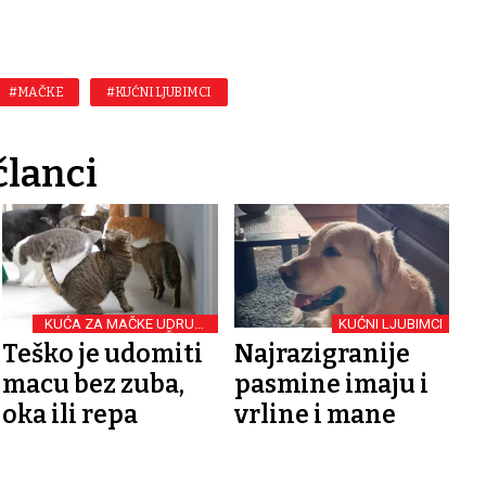
#MAČKE
#KUĆNI LJUBIMCI
članci
KUĆA ZA MAČKE UDRUGE
KUĆNI LJUBIMCI
9 ŽIVOTA
Teško je udomiti
Najrazigranije
macu bez zuba,
pasmine imaju i
oka ili repa
vrline i mane