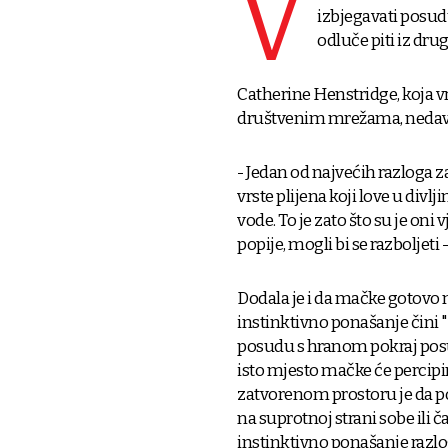
V
izbjegavati posud
odluče piti iz dr
Catherine Henstridge, koja vr
društvenim mrežama, nedavno
- Jedan od najvećih razloga z
vrste plijena koji love u divlj
vode. To je zato što su je oni
popije, mogli bi se razboljeti -
Dodala je i da mačke gotovo n
instinktivno ponašanje čini 
posudu s hranom pokraj posu
isto mjesto mačke će percipira
zatvorenom prostoru je da p
na suprotnoj strani sobe ili č
instinktivno ponašanje razlog 