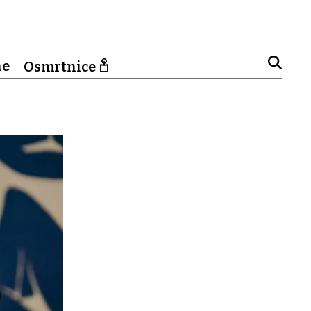
ne
Osmrtnice