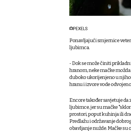
PEXELS
Ponavljajući smjernice veter
ljubimca.
- Dok se može činiti priklad
hranom, neke mačke možda ne
duboko ukorijenjeno u njihov
hranu i izvore vode odvojeno 
Encore također savjetuje da
ljubimce, jer su mačke "skloni
prostori, poput kuhinja ili 
Predlažu i održavanje dobrog
obavljanje nužde. Mačke su osj