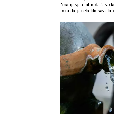
"manje vjerojatno da će voda
ponudio je nekoliko savjeta 