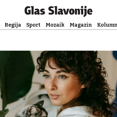
Regija
Sport
Mozaik
Magazin
Kolum