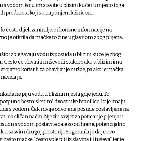
u s vodom koju im stavite u blizini kuće i umjesto toga
ugih predmeta koji su napunjeni kišnicom.
lo često dijeli zanimljive i korisne informacije na
 je otkrila da mačke to čine uglavnom zbog plijena.
ašto izbjegavaju vodu iz posuda u blizini kuće je zbog
ini. Često će uhvatiti miševe ili štakore ako u blizini ima
 vjerojatno koristili za obavljanje nužde, pa ako je mačka
 navela je.
ikada ne piju vodu u blizini mjesta gdje jedu. To
"potpuno besmislenim" dvostruke hranilice, koje imaju
de s vodom. Čak i dvije odvojene posude postavljene na
ti na sličan način. Njezin savjet za poticanje pijenja u
osudu s vodom postavite daleko od hrane, potencijalno
ak u sasvim drugoj prostoriji. Sugerirala je da je ovo
zašto mačke "često vole piti iz slavina ili tuševa" jer je