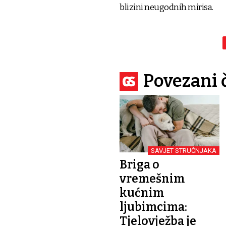
blizini neugodnih mirisa.
Povezani 
SAVJET STRUČNJAKA
Briga o
vremešnim
kućnim
ljubimcima:
Tjelovježba je