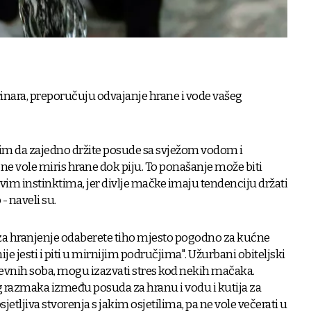
inara, preporučuju odvajanje hrane i vode vašeg
nim da zajedno držite posude sa svježom vodom i
 vole miris hrane dok piju. To ponašanje može biti
im instinktima, jer divlje mačke imaju tendenciju držati
- naveli su.
 za hranjenje odaberete tiho mjesto pogodno za kućne
je jesti i piti u mirnijim područjima". Užurbani obiteljski
dnevnih soba, mogu izazvati stres kod nekih mačaka.
 razmaka između posuda za hranu i vodu i kutija za
etljiva stvorenja s jakim osjetilima, pa ne vole večerati u