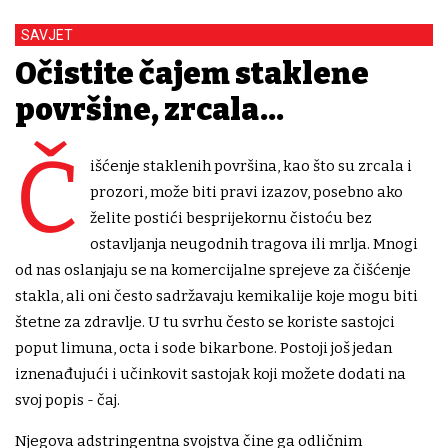
SAVJET
Očistite čajem staklene
površine, zrcala...
Č
išćenje staklenih površina, kao što su zrcala i
prozori, može biti pravi izazov, posebno ako
želite postići besprijekornu čistoću bez
ostavljanja neugodnih tragova ili mrlja. Mnogi
od nas oslanjaju se na komercijalne sprejeve za čišćenje
stakla, ali oni često sadržavaju kemikalije koje mogu biti
štetne za zdravlje. U tu svrhu često se koriste sastojci
poput limuna, octa i sode bikarbone. Postoji još jedan
iznenađujući i učinkovit sastojak koji možete dodati na
svoj popis - čaj.
Njegova adstringentna svojstva čine ga odličnim