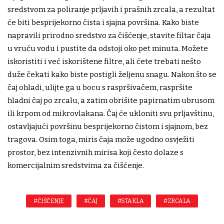
sredstvom za poliranje prljavih i prašnih zrcala, a rezultat
će biti besprijekorno čista i sjajna površina. Kako biste
napravili prirodno sredstvo za čišćenje, stavite filtar čaja
u vruću vodu i pustite da odstoji oko pet minuta. Možete
iskoristiti i već iskorištene filtre, ali ćete trebati nešto
duže čekati kako biste postigli željenu snagu. Nakon što se
čaj ohladi, ulijte ga u bocu s raspršivačem, raspršite
hladni čaj po zrcalu, a zatim obrišite papirnatim ubrusom
ili krpom od mikrovlakana. Čaj će ukloniti svu prljavštinu,
ostavljajući površinu besprijekorno čistom i sjajnom, bez
tragova. Osim toga, miris čaja može ugodno osvježiti
prostor, bez intenzivnih mirisa koji često dolaze s
komercijalnim sredstvima za čišćenje.
#ČIŠČENJE
#ČAJ
#STAKLA
#ZRCALA