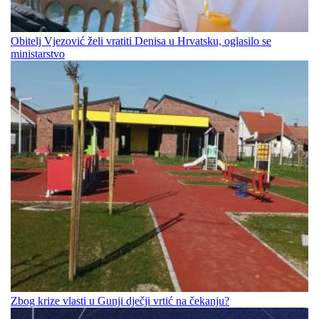
Obitelj Vjezović želi vratiti Denisa u Hrvatsku, oglasilo se
ministarstvo
Zbog krize vlasti u Gunji dječji vrtić na čekanju?