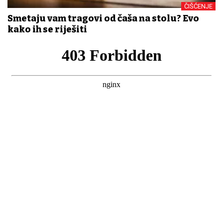
ČIŠĆENJE
Smetaju vam tragovi od čaša na stolu? Evo
kako ih se riješiti