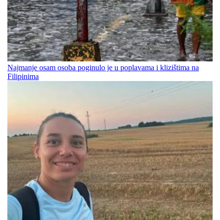
Najmanje osam osoba poginulo je u poplavama i klizištima na
Filipinima