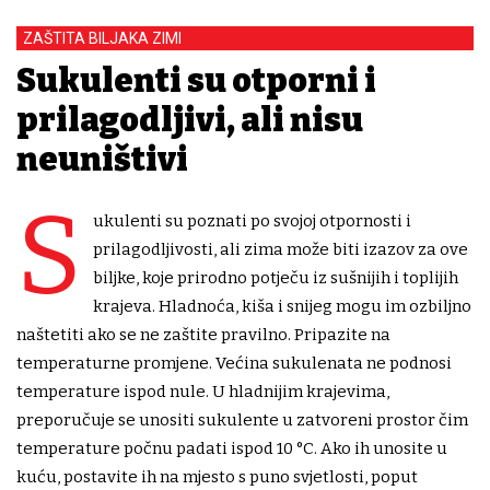
ZAŠTITA BILJAKA ZIMI
Sukulenti su otporni i
prilagodljivi, ali nisu
neuništivi
S
ukulenti su poznati po svojoj otpornosti i
prilagodljivosti, ali zima može biti izazov za ove
biljke, koje prirodno potječu iz sušnijih i toplijih
krajeva. Hladnoća, kiša i snijeg mogu im ozbiljno
naštetiti ako se ne zaštite pravilno. Pripazite na
temperaturne promjene. Većina sukulenata ne podnosi
temperature ispod nule. U hladnijim krajevima,
preporučuje se unositi sukulente u zatvoreni prostor čim
temperature počnu padati ispod 10 °C. Ako ih unosite u
kuću, postavite ih na mjesto s puno svjetlosti, poput