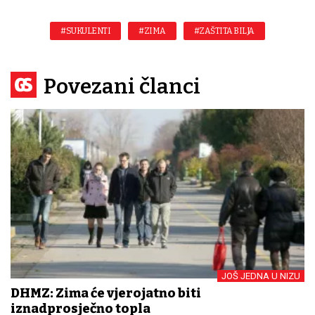
#SUKULENTI
#ZIMA
#ZAŠTITA BILJA
Povezani članci
JOŠ JEDNA U NIZU
DHMZ: Zima će vjerojatno biti
iznadprosječno topla