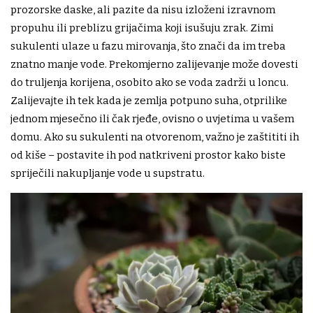
prozorske daske, ali pazite da nisu izloženi izravnom
propuhu ili preblizu grijačima koji isušuju zrak. Zimi
sukulenti ulaze u fazu mirovanja, što znači da im treba
znatno manje vode. Prekomjerno zalijevanje može dovesti
do truljenja korijena, osobito ako se voda zadrži u loncu.
Zalijevajte ih tek kada je zemlja potpuno suha, otprilike
jednom mjesečno ili čak rjeđe, ovisno o uvjetima u vašem
domu. Ako su sukulenti na otvorenom, važno je zaštititi ih
od kiše – postavite ih pod natkriveni prostor kako biste
spriječili nakupljanje vode u supstratu.