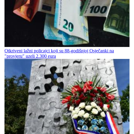
Otkriveni lažni policajci koji su 88-godišnjoj Osječanki na
"provjeru" uzeli 2.300 eura