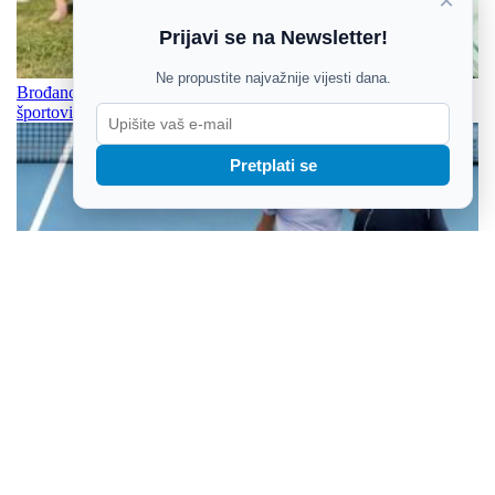
×
Prijavi se na Newsletter!
Ne propustite najvažnije vijesti dana.
Brođanci pozivaju na najveće slavonsko nadmetanje u starim
športovima
Pretplati se