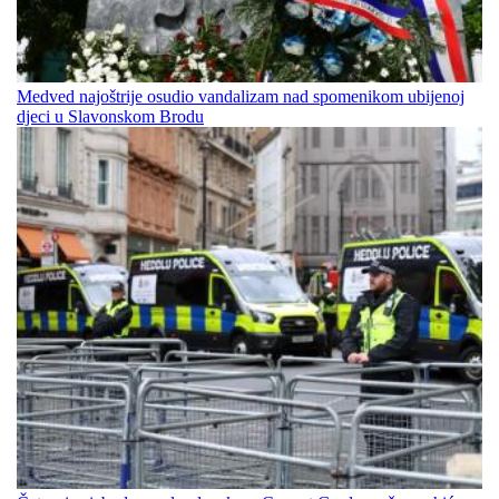
Medved najoštrije osudio vandalizam nad spomenikom ubijenoj
djeci u Slavonskom Brodu