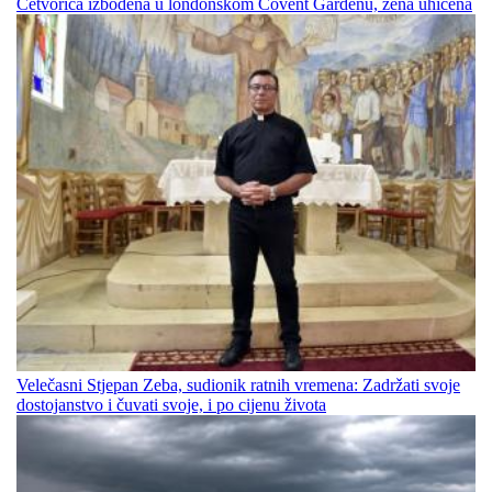
Četvorica izbodena u londonskom Covent Gardenu, žena uhićena
Velečasni Stjepan Zeba, sudionik ratnih vremena: Zadržati svoje
dostojanstvo i čuvati svoje, i po cijenu života