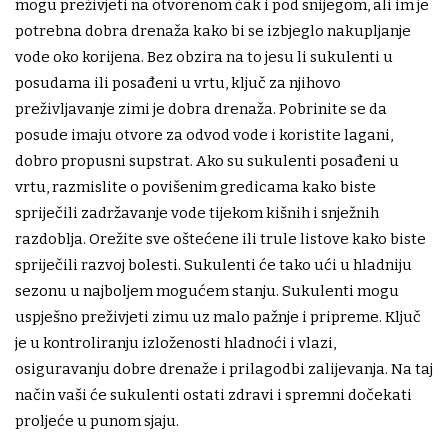
mogu preživjeti na otvorenom čak i pod snijegom, ali im je
potrebna dobra drenaža kako bi se izbjeglo nakupljanje
vode oko korijena. Bez obzira na to jesu li sukulenti u
posudama ili posađeni u vrtu, ključ za njihovo
preživljavanje zimi je dobra drenaža. Pobrinite se da
posude imaju otvore za odvod vode i koristite lagani,
dobro propusni supstrat. Ako su sukulenti posađeni u
vrtu, razmislite o povišenim gredicama kako biste
spriječili zadržavanje vode tijekom kišnih i snježnih
razdoblja. Orežite sve oštećene ili trule listove kako biste
spriječili razvoj bolesti. Sukulenti će tako ući u hladniju
sezonu u najboljem mogućem stanju. Sukulenti mogu
uspješno preživjeti zimu uz malo pažnje i pripreme. Ključ
je u kontroliranju izloženosti hladnoći i vlazi,
osiguravanju dobre drenaže i prilagodbi zalijevanja. Na taj
način vaši će sukulenti ostati zdravi i spremni dočekati
proljeće u punom sjaju.