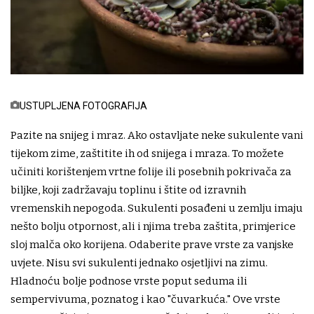
USTUPLJENA FOTOGRAFIJA
Pazite na snijeg i mraz. Ako ostavljate neke sukulente vani
tijekom zime, zaštitite ih od snijega i mraza. To možete
učiniti korištenjem vrtne folije ili posebnih pokrivača za
biljke, koji zadržavaju toplinu i štite od izravnih
vremenskih nepogoda. Sukulenti posađeni u zemlju imaju
nešto bolju otpornost, ali i njima treba zaštita, primjerice
sloj malča oko korijena. Odaberite prave vrste za vanjske
uvjete. Nisu svi sukulenti jednako osjetljivi na zimu.
Hladnoću bolje podnose vrste poput seduma ili
sempervivuma, poznatog i kao "čuvarkuća." Ove vrste