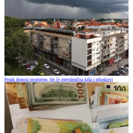
Petak donosi promjenu, bit će mjestimična kiša i pljuskovi