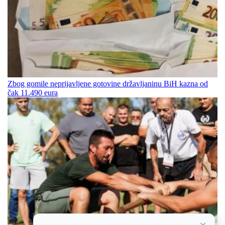
Zbog gomile neprijavljene gotovine državljaninu BiH kazna od
čak 11.490 eura