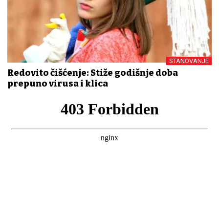
STANOVANJE
Redovito čišćenje: Stiže godišnje doba
prepuno virusa i klica