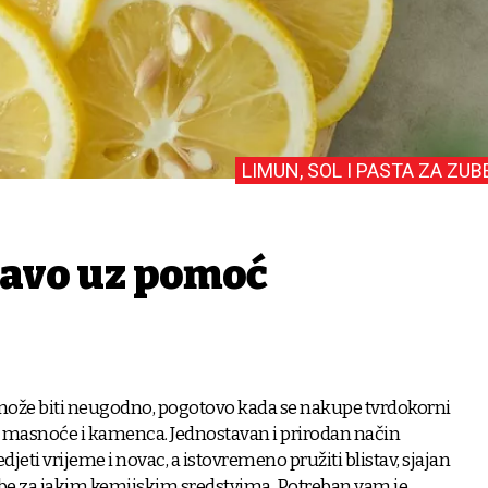
LIMUN, SOL I PASTA ZA ZUB
stavo uz pomoć
može biti neugodno, pogotovo kada se nakupe tvrdokorni
e, masnoće i kamenca. Jednostavan i prirodan način
jeti vrijeme i novac, a istovremeno pružiti blistav, sjajan
be za jakim kemijskim sredstvima. Potreban vam je