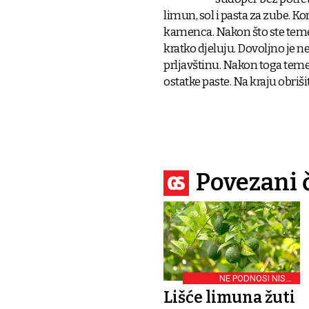
limun, sol i pasta za zube. 
kamenca. Nakon što ste temelji
kratko djeluju. Dovoljno je 
prljavštinu. Nakon toga teme
ostatke paste. Na kraju obri
Povezani 
NE PODNOSI NISKE
TEMPERATURE
Lišće limuna žuti