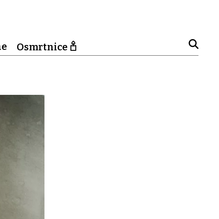
ne
Osmrtnice