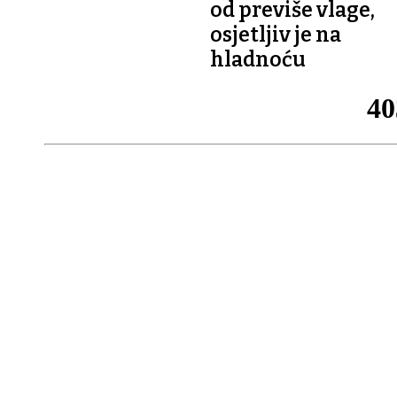
od previše vlage,
osjetljiv je na
hladnoću