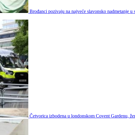
Brođanci pozivaju na najveće slavonsko nadmetanje u 
Četvorica izbodena u londonskom Covent Gardenu, že