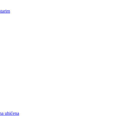
starim
na uhićena