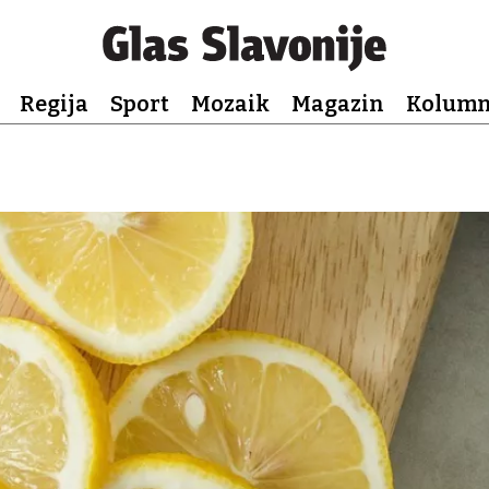
Regija
Sport
Mozaik
Magazin
Kolum