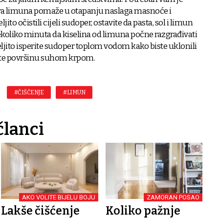
Kora limuna pomaže u otapanju naslaga masnoće i
to očistili cijeli sudoper, ostavite da pasta, sol i limun
nekoliko minuta da kiselina od limuna počne razgrađivati
ljito isperite sudoper toplom vodom kako biste uklonili
šite površinu suhom krpom.
#ČIŠČENJE
#LIMUN
članci
AKO VOLITE BIJELU BOJU
ZAMORAN POSAO
Lakše čišćenje
Koliko pažnje