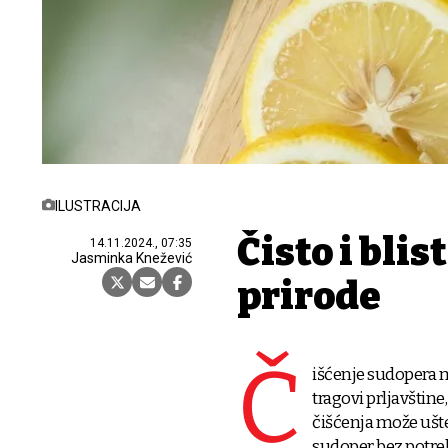
ILUSTRACIJA
Čisto i bli
14.11.2024., 07:35
Jasminka Knežević
prirode
Č
išćenje sudopera 
tragovi prljavštin
čišćenja može ušted
sudoper bez potre