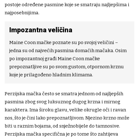
postoje određene pasmine koje se smatraju najljepšima i
najposebnijima.
Impozantna veličina
Maine Coon mačke poznate su po svojoj veličini –
jedna su od najvećih pasmina domaćih mačaka. Osim
po impozantnoj građi Maine Coon mačke
prepoznatljive su po svom gustom, otpornom krznu
koje je prilagođeno hladnim klimama.
Perzijska mačka često se smatra jednom od najljepših
pasmina zbog svog luksuznog dugog krzna i mirnog
karaktera. Ima široku glavu, velike okrugle oči i ravan
nos, što je čini lako prepoznatljivom. Njezino krzno može
biti u raznim bojama, od snježnobijele do tamnosive.
Perzijska mačka specifična je po tome što zahtijeva