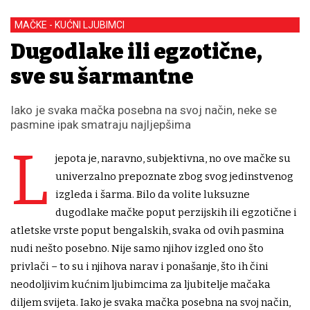
MAČKE - KUĆNI LJUBIMCI
Dugodlake ili egzotične,
sve su šarmantne
Iako je svaka mačka posebna na svoj način, neke se
pasmine ipak smatraju najljepšima
L
jepota je, naravno, subjektivna, no ove mačke su
univerzalno prepoznate zbog svog jedinstvenog
izgleda i šarma. Bilo da volite luksuzne
dugodlake mačke poput perzijskih ili egzotične i
atletske vrste poput bengalskih, svaka od ovih pasmina
nudi nešto posebno. Nije samo njihov izgled ono što
privlači – to su i njihova narav i ponašanje, što ih čini
neodoljivim kućnim ljubimcima za ljubitelje mačaka
diljem svijeta. Iako je svaka mačka posebna na svoj način,