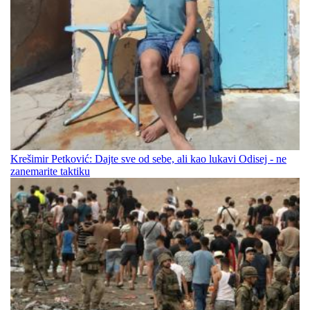
Krešimir Petković: Dajte sve od sebe, ali kao lukavi Odisej - ne
zanemarite taktiku