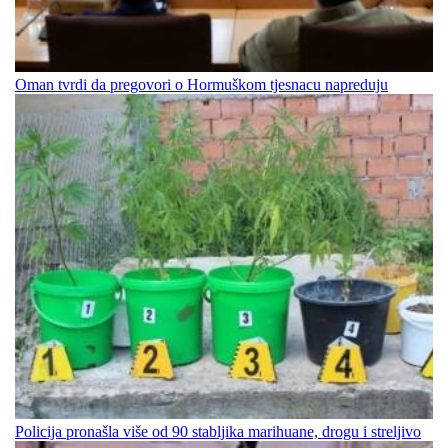
Oman tvrdi da pregovori o Hormuškom tjesnacu napreduju
Policija pronašla više od 90 stabljika marihuane, drogu i streljivo