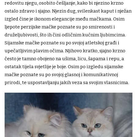
redovitu njegu, osobito češljanje, kako bi njezino krzno
ostalo zdravo i sjajno. Njezin dug, svilenkast kaput i nježan
izgled čine je ikonom elegancije među mačkama. Osim
ljepote perzijske mačke poznate su po smirenosti i
druželjubivosti, što ih čini odličnim kućnim ljubimcima.
Sijamske mačke poznate su po svojoj atletskoj građi i
upečatljivim plavim očima. Njihovo kratko, sjajno krzno
često je tamno obojeno na ušima, licu, šapama i repu, a
ostatak tijela svjetlije je boje. Osim po izgledu sijamske
mačke poznate su po svojoj glasnoj i komunikativnoj
prirodi, te uspostavljanju jakih veza sa svojim vlasnicima.