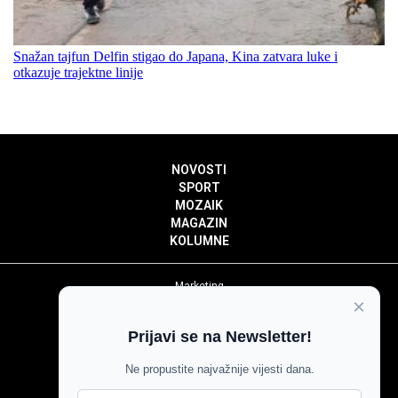
Snažan tajfun Delfin stigao do Japana, Kina zatvara luke i
otkazuje trajektne linije
NOVOSTI
SPORT
MOZAIK
MAGAZIN
KOLUMNE
Marketing
×
Politika privatnosti
Politika kolačića
Prijavi se na Newsletter!
Impressum
Pravila prenošenja sadržaja
Ne propustite najvažnije vijesti dana.
Pravila komentiranja
Agroglas