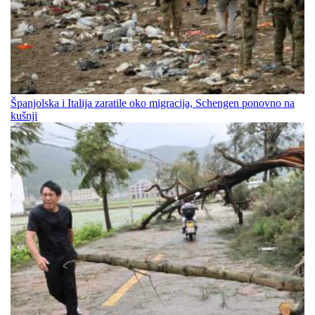
Španjolska i Italija zaratile oko migracija, Schengen ponovno na
kušnji