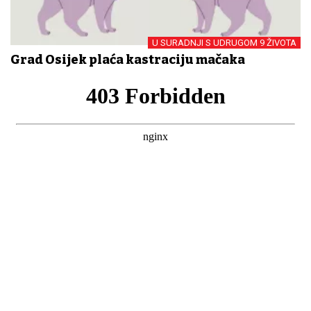
U SURADNJI S UDRUGOM 9 ŽIVOTA
Grad Osijek plaća kastraciju mačaka