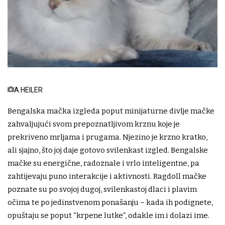
A.HEILER
Bengalska mačka izgleda poput minijaturne divlje mačke
zahvaljujući svom prepoznatljivom krznu koje je
prekriveno mrljama i prugama. Njezino je krzno kratko,
ali sjajno, što joj daje gotovo svilenkast izgled. Bengalske
mačke su energične, radoznale i vrlo inteligentne, pa
zahtijevaju puno interakcije i aktivnosti. Ragdoll mačke
poznate su po svojoj dugoj, svilenkastoj dlaci i plavim
očima te po jedinstvenom ponašanju – kada ih podignete,
opuštaju se poput “krpene lutke”, odakle im i dolazi ime.