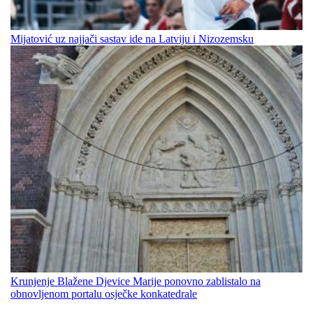
Mijatović uz najjači sastav ide na Latviju i Nizozemsku
Krunjenje Blažene Djevice Marije ponovno zablistalo na
obnovljenom portalu osječke konkatedrale