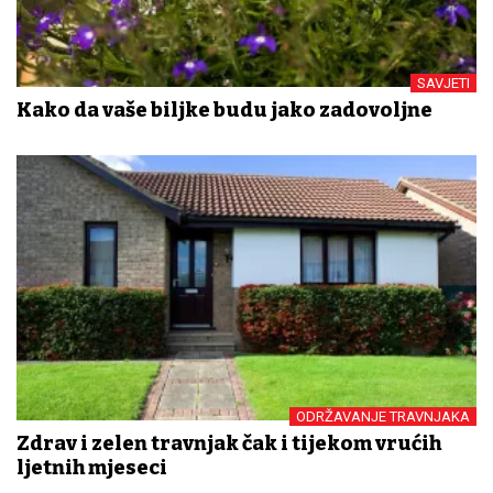
SAVJETI
Kako da vaše biljke budu jako zadovoljne
ODRŽAVANJE TRAVNJAKA
Zdrav i zelen travnjak čak i tijekom vrućih
ljetnih mjeseci