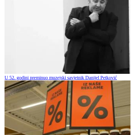
U 52. godini preminuo muzejski savjetnik Danijel Petković