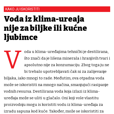
KAKO JU ISKORISTITI
Voda iz klima-uređaja
nije za biljke ili kućne
ljubimce
V
oda u klima-uređajima tehnički je destilirana,
što znači da je lišena minerala i hranjivih tvari i
apsolutno nije za konzumaciju. Zbog toga ju ne
bi trebalo upotrebljavati čak ni za zalijevanje
biljaka, iako mnogi to rade. Međutim, ova otpadna voda
može se iskoristiti na mnogo načina, smanjujući rasipanje
vodnih resursa. Destilirana voda koja izlazi iz klima-
uređaja može se uliti u glačalo. Oni koji vole vlastitu
proizvodnju mogu is koristiti vodu iz klima-uređaja za
izradu sapuna kod kuće. Također, može se iskoristiti za