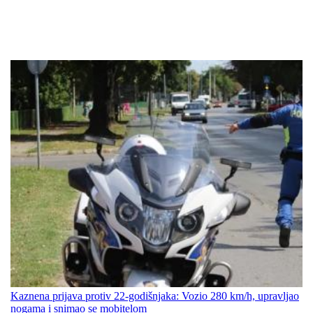
Kaznena prijava protiv 22-godišnjaka: Vozio 280 km/h, upravljao
nogama i snimao se mobitelom