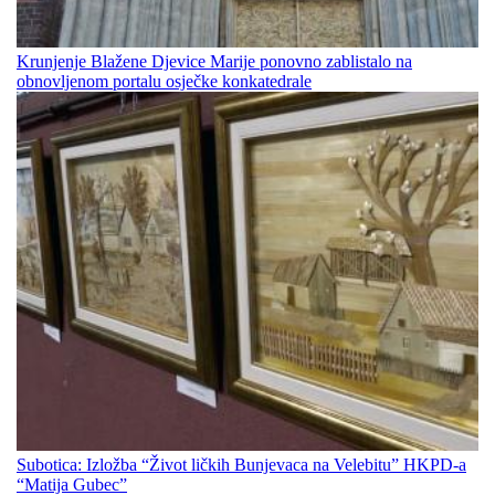
Krunjenje Blažene Djevice Marije ponovno zablistalo na
obnovljenom portalu osječke konkatedrale
Subotica: Izložba “Život ličkih Bunjevaca na Velebitu” HKPD-a
“Matija Gubec”