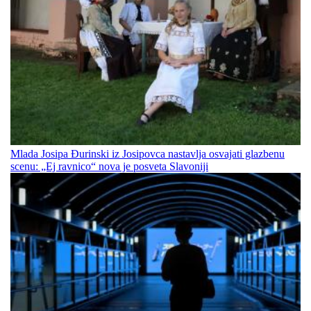
Mlada Josipa Đurinski iz Josipovca nastavlja osvajati glazbenu
scenu: „Ej ravnico“ nova je posveta Slavoniji