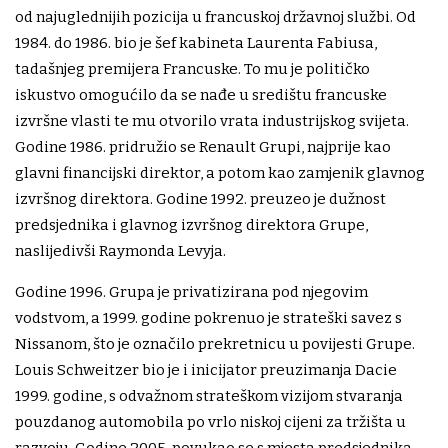
od najuglednijih pozicija u francuskoj državnoj službi. Od
1984. do 1986. bio je šef kabineta Laurenta Fabiusa,
tadašnjeg premijera Francuske. To mu je političko
iskustvo omogućilo da se nađe u središtu francuske
izvršne vlasti te mu otvorilo vrata industrijskog svijeta.
Godine 1986. pridružio se Renault Grupi, najprije kao
glavni financijski direktor, a potom kao zamjenik glavnog
izvršnog direktora. Godine 1992. preuzeo je dužnost
predsjednika i glavnog izvršnog direktora Grupe,
naslijedivši Raymonda Levyja.
Godine 1996. Grupa je privatizirana pod njegovim
vodstvom, a 1999. godine pokrenuo je strateški savez s
Nissanom, što je označilo prekretnicu u povijesti Grupe.
Louis Schweitzer bio je i inicijator preuzimanja Dacie
1999. godine, s odvažnom strateškom vizijom stvaranja
pouzdanog automobila po vrlo niskoj cijeni za tržišta u
razvoju. Godine 2005. povukao se s mjesta predsjednika