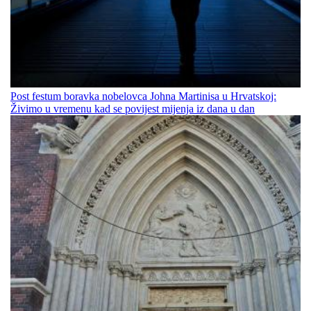
Post festum boravka nobelovca Johna Martinisa u Hrvatskoj:
Živimo u vremenu kad se povijest mijenja iz dana u dan