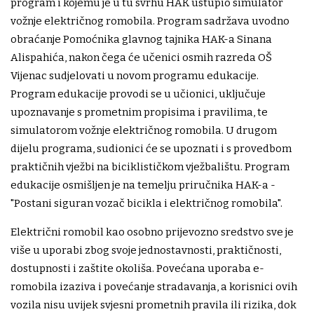
program i kojemu je u tu svrhu HAK ustupio simulator
vožnje električnog romobila. Program sadržava uvodno
obraćanje Pomoćnika glavnog tajnika HAK-a Sinana
Alispahića, nakon čega će učenici osmih razreda OŠ
Vijenac sudjelovati u novom programu edukacije.
Program edukacije provodi se u učionici, uključuje
upoznavanje s prometnim propisima i pravilima, te
simulatorom vožnje električnog romobila. U drugom
dijelu programa, sudionici će se upoznati i s provedbom
praktičnih vježbi na biciklističkom vježbalištu. Program
edukacije osmišljen je na temelju priručnika HAK-a -
"Postani siguran vozač bicikla i električnog romobila".
Električni romobil kao osobno prijevozno sredstvo sve je
više u uporabi zbog svoje jednostavnosti, praktičnosti,
dostupnosti i zaštite okoliša. Povećana uporaba e-
romobila izaziva i povećanje stradavanja, a korisnici ovih
vozila nisu uvijek svjesni prometnih pravila ili rizika, dok