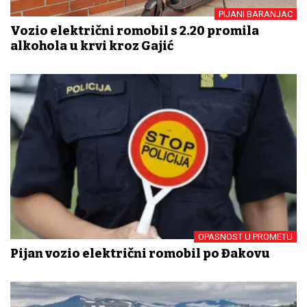
PIJANI BARANJAC
Vozio električni romobil s 2.20 promila
alkohola u krvi kroz Gajić
OPASNOST U PROMETU
Pijan vozio električni romobil po Đakovu