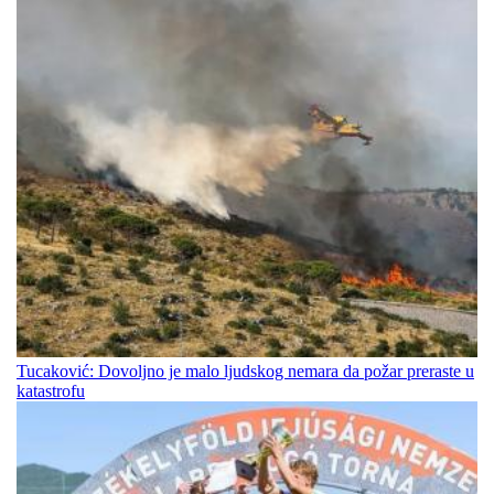
Tucaković: Dovoljno je malo ljudskog nemara da požar preraste u
katastrofu