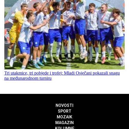
Tri utakmice, tri pobjede i trofej: Mladi Osječani pokazali snagu
na međunarodnom turniru
NOVOSTI
SPORT
MOZAIK
MAGAZIN
KOLUMNE