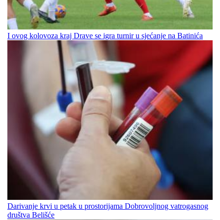
I ovog kolovoza kraj Drave se igra turnir u sjećanje na Batinića
Darivanje krvi u petak u prostorijama Dobrovoljnog vatrogasnog
društva Belišće