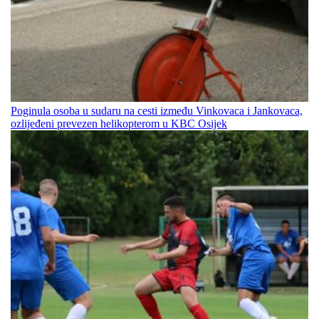
Poginula osoba u sudaru na cesti između Vinkovaca i Jankovaca,
ozlijeđeni prevezen helikopterom u KBC Osijek