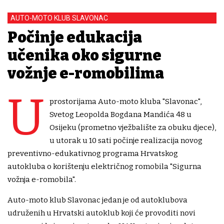
AUTO-MOTO KLUB SLAVONAC
Počinje edukacija
učenika oko sigurne
vožnje e-romobilima
U
prostorijama Auto-moto kluba "Slavonac",
Svetog Leopolda Bogdana Mandića 48 u
Osijeku (prometno vježbalište za obuku djece),
u utorak u 10 sati počinje realizacija novog
preventivno-edukativnog programa Hrvatskog
autokluba o korištenju električnog romobila "Sigurna
vožnja e-romobila".
Auto-moto klub Slavonac jedan je od autoklubova
udruženih u Hrvatski autoklub koji će provoditi novi