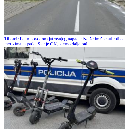
Tihomir Pejin povodom jutrošnjeg napada: Ne želim špekulirati o
motivima napada. Sve je OK, idemo dalje raditi