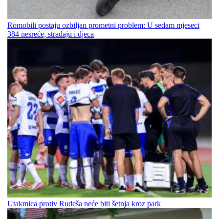
Romobili postaju ozbiljan prometni problem: U sedam mjeseci
384 nesreće, stradaju i djeca
Utakmica protiv Rudeša neće biti šetnja kroz park