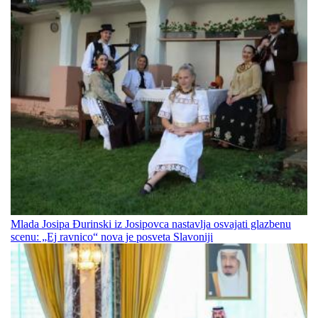
Mlada Josipa Đurinski iz Josipovca nastavlja osvajati glazbenu
scenu: „Ej ravnico“ nova je posveta Slavoniji