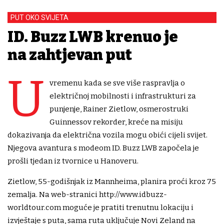
PUT OKO SVIJETA
ID. Buzz LWB krenuo je
na zahtjevan put
U
vremenu kada se sve više raspravlja o
električnoj mobilnosti i infrastrukturi za
punjenje, Rainer Zietlow, osmerostruki
Guinnessov rekorder, kreće na misiju
dokazivanja da električna vozila mogu obići cijeli svijet.
Njegova avantura s modeom ID. Buzz LWB započela je
prošli tjedan iz tvornice u Hanoveru.
Zietlow, 55-godišnjak iz Mannheima, planira proći kroz 75
zemalja. Na web-stranici http://www.idbuzz-
worldtour.com moguće je pratiti trenutnu lokaciju i
izvještaje s puta, sama ruta uključuje Novi Zeland na