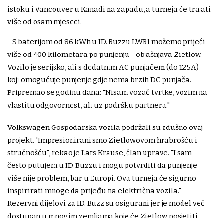
istoku i Vancouver u Kanadi na zapadu, a turneja će trajati
više od osam mjeseci.
- S baterijom od 86 kWh u ID. Buzzu LWB1 možemo prijeći
više od 400 kilometara po punjenju - objašnjava Zietlow.
Vozilo je serijsko, ali s dodatnim AC punjačem (do 125A)
koji omogućuje punjenje gdje nema brzih DC punjača.
Pripremao se godinu dana: "Nisam vozač tvrtke, vozim na
vlastitu odgovornost, ali uz podršku partnera."
Volkswagen Gospodarska vozila podržali su zdušno ovaj
projekt. "Impresionirani smo Zietlowovom hrabrošću i
stručnošću", rekao je Lars Krause, član uprave. "I sam
često putujem u ID. Buzzu i mogu potvrditi da punjenje
više nije problem, bar u Europi. Ova turneja će sigurno
inspirirati mnoge da prijeđu na električna vozila."
Rezervni dijelovi za ID. Buzz su osigurani jer je model već
dostupan u mnogim zemljama koje će Zietlow posjetiti,