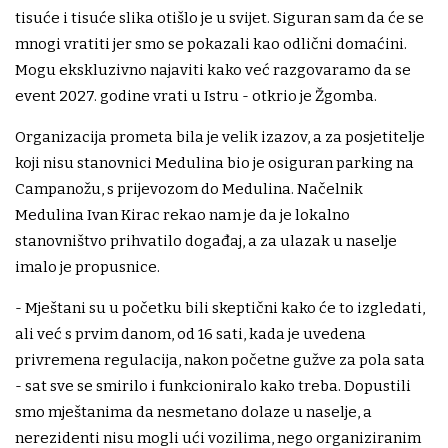
tisuće i tisuće slika otišlo je u svijet. Siguran sam da će se
mnogi vratiti jer smo se pokazali kao odlični domaćini.
Mogu ekskluzivno najaviti kako već razgovaramo da se
event 2027. godine vrati u Istru - otkrio je Žgomba.
Organizacija prometa bila je velik izazov, a za posjetitelje
koji nisu stanovnici Medulina bio je osiguran parking na
Campanožu, s prijevozom do Medulina. Načelnik
Medulina Ivan Kirac rekao nam je da je lokalno
stanovništvo prihvatilo događaj, a za ulazak u naselje
imalo je propusnice.
- Mještani su u početku bili skeptični kako će to izgledati,
ali već s prvim danom, od 16 sati, kada je uvedena
privremena regulacija, nakon početne gužve za pola sata
- sat sve se smirilo i funkcioniralo kako treba. Dopustili
smo mještanima da nesmetano dolaze u naselje, a
nerezidenti nisu mogli ući vozilima, nego organiziranim