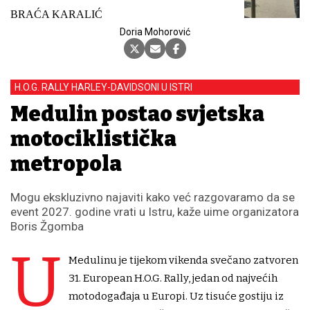
BRAĆA KARALIĆ
Doria Mohorović
H.O.G. RALLY HARLEY-DAVIDSONI U ISTRI
Medulin postao svjetska
motociklistička
metropola
Mogu ekskluzivno najaviti kako već razgovaramo da se
event 2027. godine vrati u Istru, kaže uime organizatora
Boris Žgomba
U
Medulinu je tijekom vikenda svečano zatvoren
31. European H.O.G. Rally, jedan od najvećih
motodogađaja u Europi. Uz tisuće gostiju iz