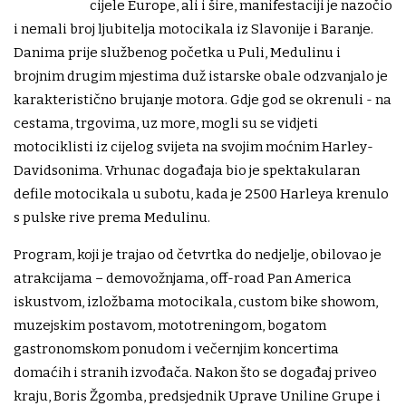
cijele Europe, ali i šire, manifestaciji je nazočio
i nemali broj ljubitelja motocikala iz Slavonije i Baranje.
Danima prije službenog početka u Puli, Medulinu i
brojnim drugim mjestima duž istarske obale odzvanjalo je
karakteristično brujanje motora. Gdje god se okrenuli - na
cestama, trgovima, uz more, mogli su se vidjeti
motociklisti iz cijelog svijeta na svojim moćnim Harley-
Davidsonima. Vrhunac događaja bio je spektakularan
defile motocikala u subotu, kada je 2500 Harleya krenulo
s pulske rive prema Medulinu.
Program, koji je trajao od četvrtka do nedjelje, obilovao je
atrakcijama – demovožnjama, off-road Pan America
iskustvom, izložbama motocikala, custom bike showom,
muzejskim postavom, mototreningom, bogatom
gastronomskom ponudom i večernjim koncertima
domaćih i stranih izvođača. Nakon što se događaj priveo
kraju, Boris Žgomba, predsjednik Uprave Uniline Grupe i