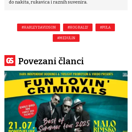
do nakita, rukavica i raznih suvenira.
#HARLEY DAVIDSON
#HOG RALLY
#PULA
#MEDULIN
Povezani članci