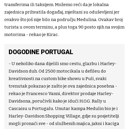
transferima ili taksijem. Možemo reći da je lokalna
zajednica prihvatila događaj, mještani su oduševljeni jer
ovakvo što još nije bilo na području Medulina. Ovakav broj
turista u ovom terminu, a plus toga 90 posto njih na svojim
motorima - rekao je Kirac.
DOGODINE PORTUGAL
- U nekoliko dana dijelili smo cestu, glazbu i Harley-
Davidson duh. Od 2500 motocikala u defileu do
kreativnosti na custom bike showu u Puli, svaki
trenutak pokazao je zašto je ova zajednica posebna -
rekao je Francesco Vanni, direktor prodaje Harley-
Davidsona, poručivši kako je idući H.O.G. Rally u
Cascaisu u Portugalu. Unutar kampa Medulin bio je i
Harley-Davidson Shopping Village, gdje su posjetitelji
mogli pronaći sve - od službenih majica, jakni i kaciga