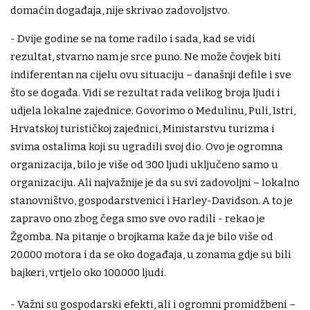
domaćin događaja, nije skrivao zadovoljstvo.
- Dvije godine se na tome radilo i sada, kad se vidi
rezultat, stvarno nam je srce puno. Ne može čovjek biti
indiferentan na cijelu ovu situaciju – današnji defile i sve
što se događa. Vidi se rezultat rada velikog broja ljudi i
udjela lokalne zajednice. Govorimo o Medulinu, Puli, Istri,
Hrvatskoj turističkoj zajednici, Ministarstvu turizma i
svima ostalima koji su ugradili svoj dio. Ovo je ogromna
organizacija, bilo je više od 300 ljudi uključeno samo u
organizaciju. Ali najvažnije je da su svi zadovoljni – lokalno
stanovništvo, gospodarstvenici i Harley-Davidson. A to je
zapravo ono zbog čega smo sve ovo radili - rekao je
Žgomba. Na pitanje o brojkama kaže da je bilo više od
20.000 motora i da se oko događaja, u zonama gdje su bili
bajkeri, vrtjelo oko 100.000 ljudi.
- Važni su gospodarski efekti, ali i ogromni promidžbeni –