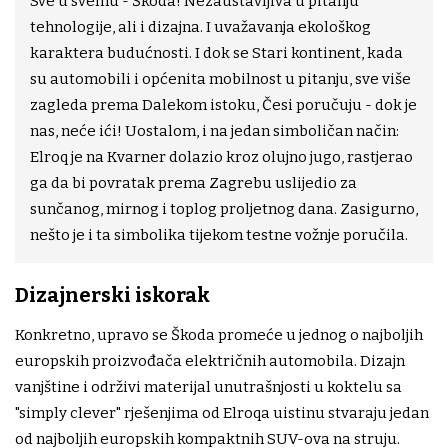
Sve u svemu - Škoda! Nezaustavljiva u pitanju
tehnologije, ali i dizajna. I uvažavanja ekološkog
karaktera budućnosti. I dok se Stari kontinent, kada
su automobili i općenita mobilnost u pitanju, sve više
zagleda prema Dalekom istoku, Česi poručuju - dok je
nas, neće ići! Uostalom, i na jedan simboličan način:
Elroq je na Kvarner dolazio kroz olujno jugo, rastjerao
ga da bi povratak prema Zagrebu uslijedio za
sunčanog, mirnog i toplog proljetnog dana. Zasigurno,
nešto je i ta simbolika tijekom testne vožnje poručila.
Dizajnerski iskorak
Konkretno, upravo se Škoda promeće u jednog o najboljih
europskih proizvođača električnih automobila. Dizajn
vanjštine i održivi materijal unutrašnjosti u koktelu sa
"simply clever" rješenjima od Elroqa uistinu stvaraju jedan
od najboljih europskih kompaktnih SUV-ova na struju.