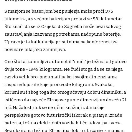
S manjom se baterijom bez punjenja može proći 375
kilometra, a s većom baterijom prelazi se 581 kilometar.
Što znači da se iz Osijeka do Zagreba može bez ikakvog
zaustavljanja izazvanog potrebama nadopune baterije.
Upravo je ta kalkulacija prisutnima na konferenciji za
novinare bila jako zanimljiva.
Ono što taj zanimljivi automobil "muči" je težina od gotovo
dvije tone - 1949 kilograma. Ne čudi stoga da se za njega
razvio velik broj pneumatika koji svojim dimenzijama
raspoređuju sile koje proizvode kilogrami. Svakako,
korisni su i zbog toga što omogućavaju dobru dinamiku, a
ističemo da najveće Elroqove gume dimenzijom dosežu 21
inč. Nažalost, dok se ne učini snažni, iz današnje
perspektive gotovo futuristički iskorak u pitanju izrade
baterija, težina električnih vozila bit će takva, pa i veća.
Bez obzira na težinu, Elroq ima dobro ubrzanje, s manjom