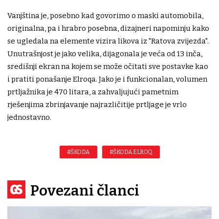
Vanjština je, posebno kad govorimo o maski automobila,
originalna, pa i hrabro posebna, dizajneri napominju kako
se ugledala na elemente vizira likova iz "Ratova zvijezda".
Unutrašnjost je jako velika, dijagonala je veća od 13 inča,
središnji ekran na kojem se može očitati sve postavke kao
i pratiti ponašanje Elroqa. Jako je i funkcionalan, volumen
prtljažnika je 470 litara, a zahvaljujući pametnim
rješenjima zbrinjavanje najrazličitije prtljage je vrlo
jednostavno.
#ŠKODA
#ŠKODA ELROQ
Povezani članci