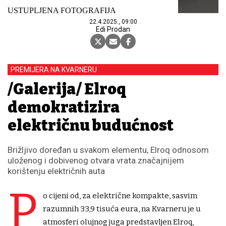
USTUPLJENA FOTOGRAFIJA
22.4.2025., 09:00
Edi Prodan
PREMIJERA NA KVARNERU
/Galerija/ Elroq
demokratizira
električnu budućnost
Brižljivo doređan u svakom elementu, Elroq odnosom
uloženog i dobivenog otvara vrata značajnijem
korištenju električnih auta
P
o cijeni od, za električne kompakte, sasvim
razumnih 33,9 tisuća eura, na Kvarneru je u
atmosferi olujnog juga predstavljen Elroq,