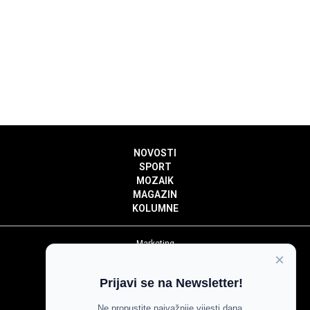
NOVOSTI
SPORT
MOZAIK
MAGAZIN
KOLUMNE
Marketing
×
Politika privatnosti
Politika kolačića
Prijavi se na Newsletter!
Impressum
Pravila prenošenja sadržaja
Ne propustite najvažnije vijesti dana.