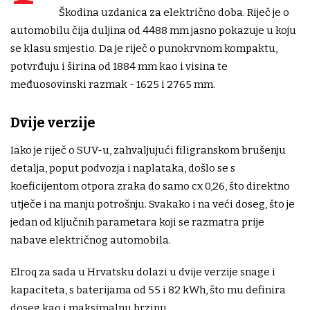
Škodina uzdanica za električno doba. Riječ je o
automobilu čija duljina od 4488 mm jasno pokazuje u koju
se klasu smjestio. Da je riječ o punokrvnom kompaktu,
potvrđuju i širina od 1884 mm kao i visina te
međuosovinski razmak - 1625 i 2765 mm.
Dvije verzije
Iako je riječ o SUV-u, zahvaljujući filigranskom brušenju
detalja, poput podvozja i naplataka, došlo se s
koeficijentom otpora zraka do samo cx 0,26, što direktno
utječe i na manju potrošnju. Svakako i na veći doseg, što je
jedan od ključnih parametara koji se razmatra prije
nabave električnog automobila.
Elroq za sada u Hrvatsku dolazi u dvije verzije snage i
kapaciteta, s baterijama od 55 i 82 kWh, što mu definira
doseg kao i maksimalnu brzinu.