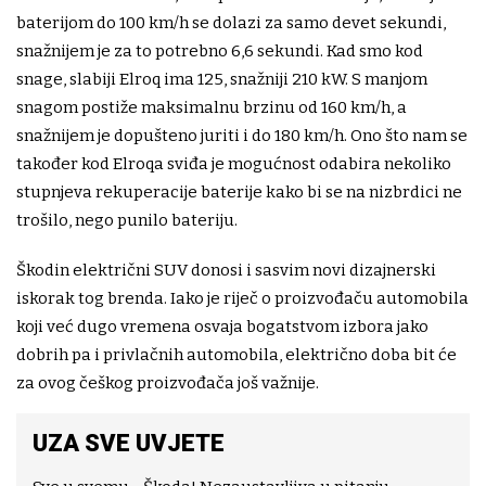
baterijom do 100 km/h se dolazi za samo devet sekundi,
snažnijem je za to potrebno 6,6 sekundi. Kad smo kod
snage, slabiji Elroq ima 125, snažniji 210 kW. S manjom
snagom postiže maksimalnu brzinu od 160 km/h, a
snažnijem je dopušteno juriti i do 180 km/h. Ono što nam se
također kod Elroqa sviđa je mogućnost odabira nekoliko
stupnjeva rekuperacije baterije kako bi se na nizbrdici ne
trošilo, nego punilo bateriju.
Škodin električni SUV donosi i sasvim novi dizajnerski
iskorak tog brenda. Iako je riječ o proizvođaču automobila
koji već dugo vremena osvaja bogatstvom izbora jako
dobrih pa i privlačnih automobila, električno doba bit će
za ovog češkog proizvođača još važnije.
UZA SVE UVJETE