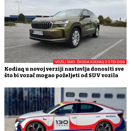
VOZILI SMO: ŠKODA KODIAQ 2.0 TDI DSG
Kodiaq u novoj verziji nastavlja donositi sve
što bi vozač mogao poželjeti od SUV vozila