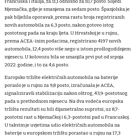
Francuska i Italija, za 11,1 odnosno za 10,7 posto. Slijedi
Njemačka, gdje je smanjena za sedam posto. Španjolska je
pak bilježila oporavak, prema rastu broja registriranih
novih automobila za 6,3 posto, nakon gotovo istog
postotnog pada na kraju ljeta. U Hrvatskoj je u rujnu,
prema ACEA-inim podacima, registrirano 4197 novih
automobila, 12,4 posto više nego u istom prošlogodišnjem
mjesecu. U kolovozu bila se smanjila prvi put od srpnja
2022. godine, i to za 4,6 posto.
Europsko tržište električnih automobila na baterije
poraslo je u rujnu za 9,8 posto, izračunala je ACEA,
signaliziravši stabilizaciju nakon oštrog, 43,9-postotnog
pada u prethodnom mjesecu. Na dva vodeća europska
tržišta rezultati su bili dijametralno suprotni, uz 8,7-
postotni rast u Njemačkoj i 6,3-postotni pad u Francuskoj.
U takvim je uvjetima udio električnih automobila na
baterije u europskom tržištu porastao u rujnu na 17,3