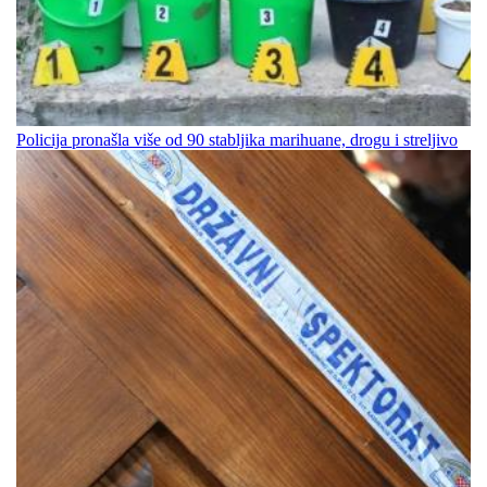
Policija pronašla više od 90 stabljika marihuane, drogu i streljivo