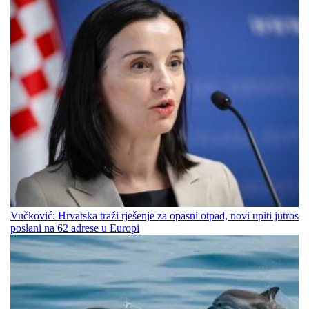
Vučković: Hrvatska traži rješenje za opasni otpad, novi upiti jutros
poslani na 62 adrese u Europi