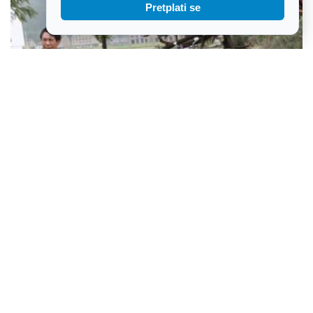
Pretplati se
Snažan tajfun Delfin stigao do Japana, Kina zatvara luke i
otkazuje trajektne linije