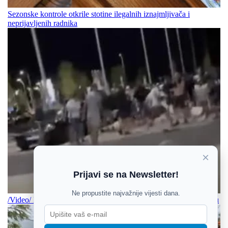
Sezonske kontrole otkrile stotine ilegalnih iznajmljivača i
neprijavljenih radnika
×
Prijavi se na Newsletter!
Ne propustite najvažnije vijesti dana.
/Video/ Izbila velika tučnjava članova BBB-a i Torcide u Zagrebu