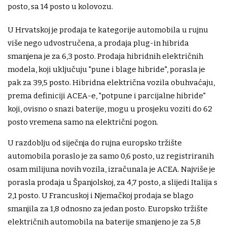
posto, sa 14 posto u kolovozu.
U Hrvatskoj je prodaja te kategorije automobila u rujnu
više nego udvostručena, a prodaja plug-in hibrida
smanjena je za 6,3 posto. Prodaja hibridnih električnih
modela, koji uključuju "pune i blage hibride", porasla je
pak za 39,5 posto. Hibridna električna vozila obuhvaćaju,
prema definiciji ACEA-e, "potpune i parcijalne hibride"
koji, ovisno o snazi baterije, mogu u prosjeku voziti do 62
posto vremena samo na električni pogon.
U razdoblju od siječnja do rujna europsko tržište
automobila poraslo je za samo 0,6 posto, uz registriranih
osam milijuna novih vozila, izračunala je ACEA. Najviše je
porasla prodaja u Španjolskoj, za 4,7 posto, a slijedi Italija s
2,1 posto. U Francuskoj i Njemačkoj prodaja se blago
smanjila za 1,8 odnosno za jedan posto. Europsko tržište
električnih automobila na baterije smanjeno je za 5,8