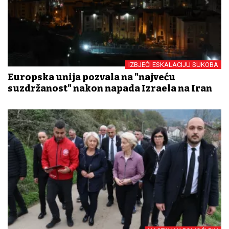
IZBJEĆI ESKALACIJU SUKOBA
Europska unija pozvala na "najveću
suzdržanost" nakon napada Izraela na Iran