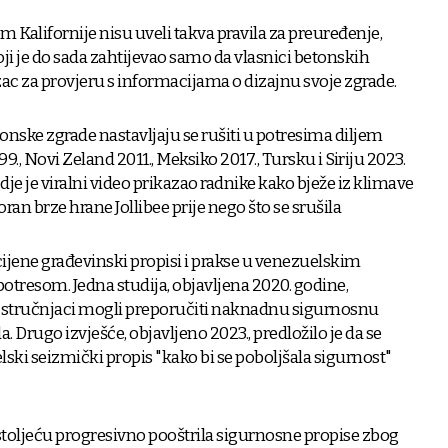
 Kalifornije nisu uveli takva pravila za preuređenje,
ji je do sada zahtijevao samo da vlasnici betonskih
ac za provjeru s informacijama o dizajnu svoje zgrade.
ske zgrade nastavljaju se rušiti u potresima diljem
99., Novi Zeland 2011., Meksiko 2017., Tursku i Siriju 2023.
dje je viralni video prikazao radnike kako bježe iz klimave
oran brze hrane Jollibee prije nego što se srušila
ijene građevinski propisi i prakse u venezuelskim
tresom. Jedna studija, objavljena 2020. godine,
bi stručnjaci mogli preporučiti naknadnu sigurnosnu
. Drugo izvješće, objavljeno 2023., predložilo je da se
ski seizmički propis "kako bi se poboljšala sigurnost"
 stoljeću progresivno pooštrila sigurnosne propise zbog