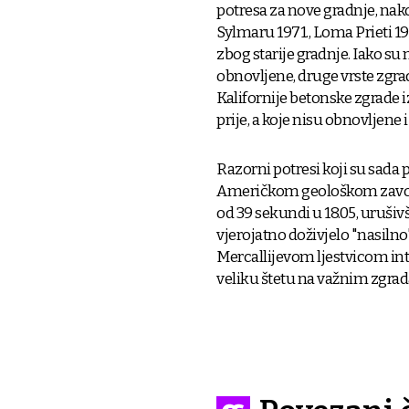
potresa za nove gradnje, nak
Sylmaru 1971., Loma Prieti 19
zbog starije gradnje. Iako s
obnovljene, druge vrste zgrad
Kalifornije betonske zgrade i
prije, a koje nisu obnovljene
Razorni potresi koji su sada
Američkom geološkom zavodu,
od 39 sekundi u 18.05, urušivš
vjerojatno doživjelo "nasiln
Mercallijevom ljestvicom inte
veliku štetu na važnim zgra