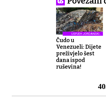
Povezani 
USPJEH JORDANSKIH
SPASIOCA
Čudo u
Venezueli: Dijete
preživjelo šest
dana ispod
ruševina!