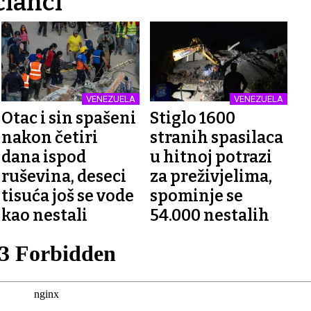
članci
VENEZUELA
VENEZUELA
Otac i sin spašeni
Stiglo 1600
nakon četiri
stranih spasilaca
dana ispod
u hitnoj potrazi
ruševina, deseci
za preživjelima,
tisuća još se vode
spominje se
kao nestali
54.000 nestalih