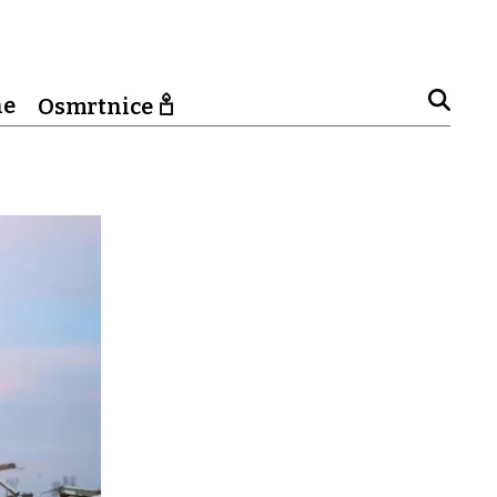
ne
Osmrtnice