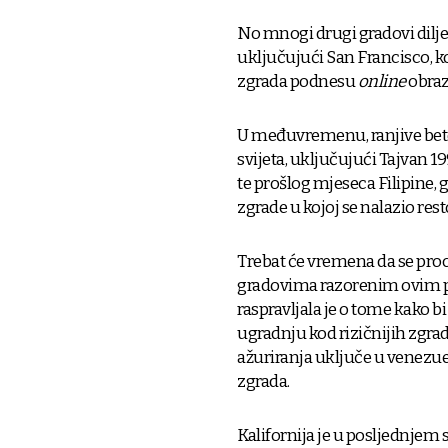
No mnogi drugi gradovi diljem
uključujući San Francisco, ko
zgrada podnesu
online
obraz
U međuvremenu, ranjive beton
svijeta, uključujući Tajvan 19
te prošlog mjeseca Filipine, g
zgrade u kojoj se nalazio rest
Trebat će vremena da se proc
gradovima razorenim ovim po
raspravljala je o tome kako 
ugradnju kod rizičnijih zgrada
ažuriranja uključe u venezuel
zgrada.
Kalifornija je u posljednjem