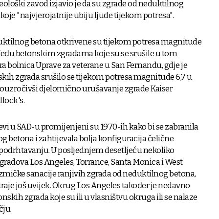
eološki zavod izjavio je da su zgrade od neduktilnog
koje "najvjerojatnije ubiju ljude tijekom potresa".
ktilnog betona otkrivene su tijekom potresa magnitude
 Među betonskim zgradama koje su se srušile u tom
tara bolnica Uprave za veterane u San Fernandu, gdje je
skih zgrada srušilo se tijekom potresa magnitude 6,7 u
rouzročivši djelomično urušavanje zgrade Kaiser
lock's.
vi u SAD-u promijenjeni su 1970-ih kako bi se zabranila
 betona i zahtijevala bolja konfiguracija čelične
 podrhtavanju. U posljednjem desetljeću nekoliko
gradova Los Angeles, Torrance, Santa Monica i West
izmičke sanacije ranjivih zgrada od neduktilnog betona,
traje još uvijek. Okrug Los Angeles također je nedavno
nskih zgrada koje su ili u vlasništvu okruga ili se nalaze
ju.