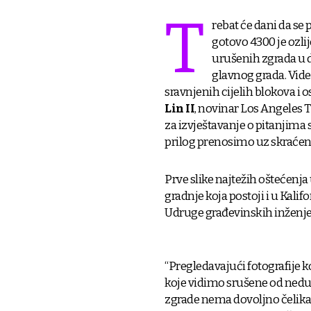
T
rebat će dani da se 
gotovo 4300 je ozlij
urušenih zgrada u d
glavnog grada. Video
sravnjenih cijelih blokova i
Lin II
, novinar Los Angeles T
za izvještavanje o pitanjima s
prilog prenosimo uz skraćenj
Prve slike najtežih oštećenja
gradnje koja postoji i u Kal
Udruge građevinskih inženjer
“Pregledavajući fotografije ko
koje vidimo srušene od nedu
zgrade nema dovoljno čelika