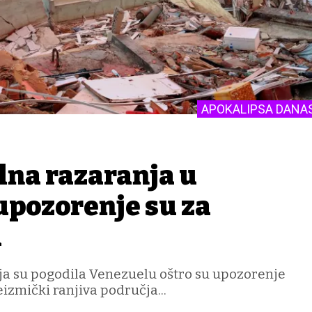
APOKALIPSA DANA
lna razaranja u
upozorenje su za
u
ja su pogodila Venezuelu oštro su upozorenje
eizmički ranjiva područja...