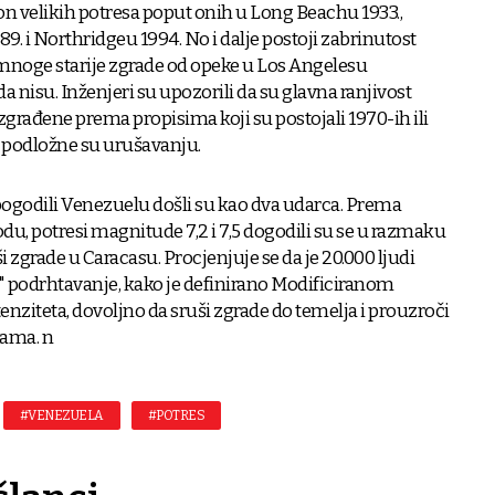
on velikih potresa poput onih u Long Beachu 1933.,
89. i Northridgeu 1994. No i dalje postoji zabrinutost
u mnoge starije zgrade od opeke u Los Angelesu
a nisu. Inženjeri su upozorili da su glavna ranjivost
zgrađene prema propisima koji su postojali 1970-ih ili
 i podložne su urušavanju.
 pogodili Venezuelu došli su kao dva udarca. Prema
 potresi magnitude 7,2 i 7,5 dogodili su se u razmaku
i zgrade u Caracasu. Procjenjuje se da je 20.000 ljudi
o" podrhtavanje, kako je definirano Modificiranom
nziteta, dovoljno da sruši zgrade do temelja i prouzroči
dama. n
#VENEZUELA
#POTRES