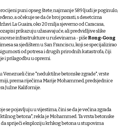
procijeni puni opseg štete; najmanje 589 ljudi je poginulo,
eđeno, a očekuje se da će broj porasti, s desetcima
ržavi La Guaira, oko 20 milja sjeverno od Caracasa,
zapisi prikazuju užasavajuće, ali predvidljive slike
 osnovne infrastrukture u ruševinama - piše
Rong-Gong
imesa sa sjedištem u San Franciscu, koji se specijalizirao
igurnosti od potresa i drugih prirodnih katastrofa, čiji
e i prilagodbu u opremi.
 u Venezueli čine "neduktilne betonske zgrade", vrste
iforniji, prema riječima Marije Mohammed, predsjednice
a Južne Kalifornije.
je se pojavljuju u vijestima, čini se da je većina zgrada
ktilnog betona", rekla je Mohammed. Ta vrsta betonske
 da spriječi eksploziju krhkog betona u stupovima