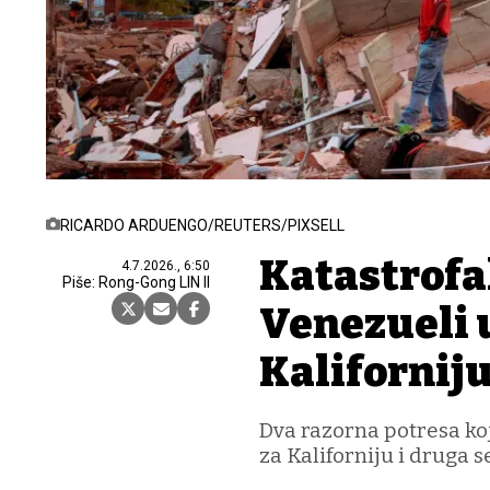
RICARDO ARDUENGO/REUTERS/PIXSELL
Katastrofa
4.7.2026., 6:50
Piše: Rong-Gong LIN II
Venezueli 
Kalifornij
Dva razorna potresa ko
za Kaliforniju i druga s