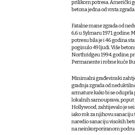
prilikom potresa. Američki g
betona jedna od vrsta zgrada 
Fatalne mane zgrada od nedu
6,6 u Sylmaru 1971. godine.
potresu bila je i 46 godina s
poginulo 49 ljudi. Više beton
Northridgeu 1994. godine, p
Permanente i robne kuće Bul
Minimalni građevinski zahtje
gradnja zgrada od neduktilnog
armature kako bi se oduprla
lokalnih samouprava, poput 
Hollywood, zahtijevalo je se
iako rok za njihovu sanaciju 
naredio sanaciju visokih beto
na neinkorporiranom područ