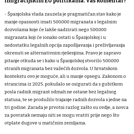
imigracijskim EU politikama. Vaš komentar?
- Španjolska vlada zauzela je pragmatičan stav kako je
manje opasnosti imati 500.000 migranata s legalnim
dozvolama koje će lakše nadzirati nego 500.000
migranata koji će ionako ostati u Španjolskoj i u
nedostatku legalnih opcija zapošljavanja i preživljavanja
okrenuti se alternativnim rješenjima. Pravo je zapravo
pitanje otkuda se i kako u Španjolskoj stvorilo 500.000
stranih migranata bez važećih dozvola. U hrvatskom
kontekstu ovo je moguće, ali u manje opsegu. Zakonom o
strancima iz 2025. pokušalo se osigurati da s gubitkom
posla radnik migrant odmah ne ostane bez legalnog
statusa, te se produžilo trajanje radnih dozvola s jedne na
tri godine. Zarada je prvotni razlog zašto su ovdje, a novca
za povratak nemaju niti se mogu vratiti prije nego što
otplate dugove u matičnim zemljama.