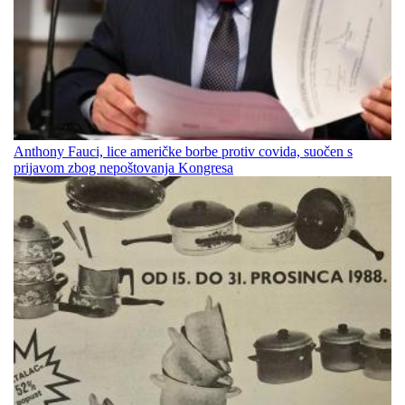
Anthony Fauci, lice američke borbe protiv covida, suočen s
prijavom zbog nepoštovanja Kongresa