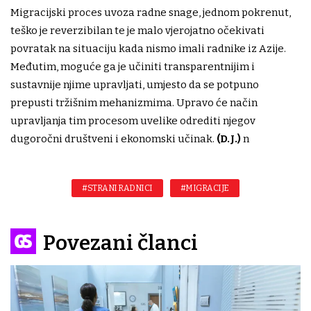
Migracijski proces uvoza radne snage, jednom pokrenut,
teško je reverzibilan te je malo vjerojatno očekivati
povratak na situaciju kada nismo imali radnike iz Azije.
Međutim, moguće ga je učiniti transparentnijim i
sustavnije njime upravljati, umjesto da se potpuno
prepusti tržišnim mehanizmima. Upravo će način
upravljanja tim procesom uvelike odrediti njegov
dugoročni društveni i ekonomski učinak.
(D.J.)
n
#STRANI RADNICI
#MIGRACIJE
Povezani članci