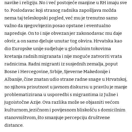
navike i religiju. No i već postojeće manjine u RH imaju sve
to. Poslodavac koji stranog radnika zapošljava možda
nema taj teleskopski pogled, već mu je trenutno samo
važno da njegov/njezin posao opstane i eventualno
napreduje. On to i nije obvezan jer zakonodavac mu daje
okvir, a on samo djeluje unutar tog okvira. Hrvatska kao
dio Europske unije sudjeluje u globalnim tokovima
kretanja radnih migranata i nije moguće zatvoriti vrata
radnicima. Radni migranti iz susjednih zemalja, poput
Bosne i Hercegovine, Srbije, Sjeverne Makedonije i
Albanije, čine znatan udio strane radne snage u Hrvatskoj,
no njihova prisutnost u javnom diskursu u pravilu je manje
problematizirana u usporedbi s migrantima iz Južne i
jugoistočne Azije. Ova razlika može se objasniti većom
kulturnom, jezičnom i povijesnom bliskošću s domicilnim
stanovništvom, što smanjuje percepciju društvene
distance.