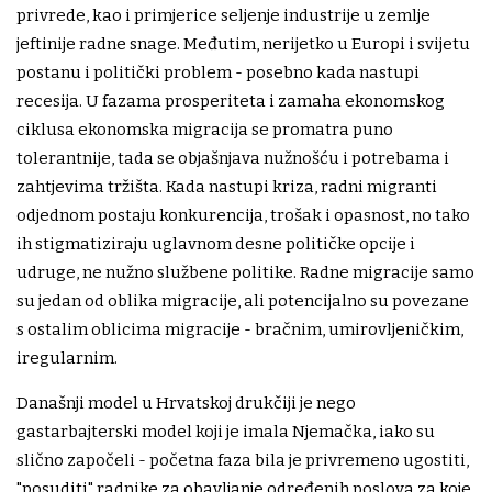
privrede, kao i primjerice seljenje industrije u zemlje
jeftinije radne snage. Međutim, nerijetko u Europi i svijetu
postanu i politički problem - posebno kada nastupi
recesija. U fazama prosperiteta i zamaha ekonomskog
ciklusa ekonomska migracija se promatra puno
tolerantnije, tada se objašnjava nužnošću i potrebama i
zahtjevima tržišta. Kada nastupi kriza, radni migranti
odjednom postaju konkurencija, trošak i opasnost, no tako
ih stigmatiziraju uglavnom desne političke opcije i
udruge, ne nužno službene politike. Radne migracije samo
su jedan od oblika migracije, ali potencijalno su povezane
s ostalim oblicima migracije - bračnim, umirovljeničkim,
iregularnim.
Današnji model u Hrvatskoj drukčiji je nego
gastarbajterski model koji je imala Njemačka, iako su
slično započeli - početna faza bila je privremeno ugostiti,
"posuditi" radnike za obavljanje određenih poslova za koje