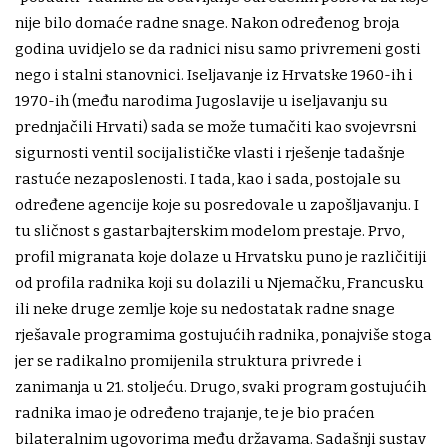
nije bilo domaće radne snage. Nakon određenog broja
godina uvidjelo se da radnici nisu samo privremeni gosti
nego i stalni stanovnici. Iseljavanje iz Hrvatske 1960-ih i
1970-ih (među narodima Jugoslavije u iseljavanju su
prednjačili Hrvati) sada se može tumačiti kao svojevrsni
sigurnosti ventil socijalističke vlasti i rješenje tadašnje
rastuće nezaposlenosti. I tada, kao i sada, postojale su
određene agencije koje su posredovale u zapošljavanju. I
tu sličnost s gastarbajterskim modelom prestaje. Prvo,
profil migranata koje dolaze u Hrvatsku puno je različitiji
od profila radnika koji su dolazili u Njemačku, Francusku
ili neke druge zemlje koje su nedostatak radne snage
rješavale programima gostujućih radnika, ponajviše stoga
jer se radikalno promijenila struktura privrede i
zanimanja u 21. stoljeću. Drugo, svaki program gostujućih
radnika imao je određeno trajanje, te je bio praćen
bilateralnim ugovorima među državama. Sadašnji sustav