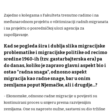
Zajedno s kolegama s Fakulteta trenutno radimo i na
međunarodnom projektu o viktimizaciji radnih migranata
i na projektu o posredničkoj ulozi agencija za
zapošljavanje.
Kad se pogleda šira i dublja slika migracijske
problematike i migracijske politike od recimo
sredine 1960-ih (tzv. gastarbajterska era) pa
do danas, koliko je zapravo glavni aspekt bio i
ostao "radna snaga", odnosno aspekt
migracija kao radne snage, bar u onim
zemljama poput Njemačke, ali i drugdje...?
- Ekonomske, odnosno radne migracije u povijesti su
kontinuirani proces u smjeru prema razvijenijim
zemljama. One su naprosto nužne, sastavni su dio tržišne