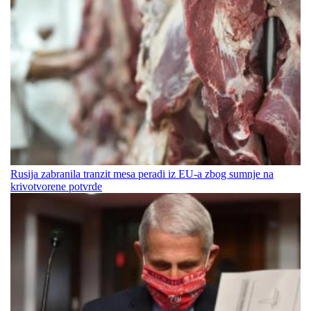
Rusija zabranila tranzit mesa peradi iz EU-a zbog sumnje na
krivotvorene potvrde