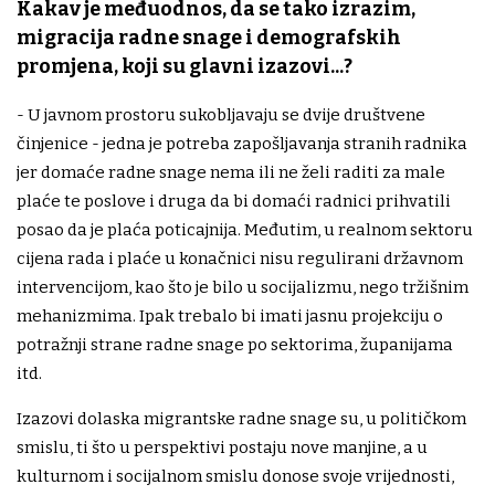
Kakav je međuodnos, da se tako izrazim,
migracija radne snage i demografskih
promjena, koji su glavni izazovi...?
- U javnom prostoru sukobljavaju se dvije društvene
činjenice - jedna je potreba zapošljavanja stranih radnika
jer domaće radne snage nema ili ne želi raditi za male
plaće te poslove i druga da bi domaći radnici prihvatili
posao da je plaća poticajnija. Međutim, u realnom sektoru
cijena rada i plaće u konačnici nisu regulirani državnom
intervencijom, kao što je bilo u socijalizmu, nego tržišnim
mehanizmima. Ipak trebalo bi imati jasnu projekciju o
potražnji strane radne snage po sektorima, županijama
itd.
Izazovi dolaska migrantske radne snage su, u političkom
smislu, ti što u perspektivi postaju nove manjine, a u
kulturnom i socijalnom smislu donose svoje vrijednosti,