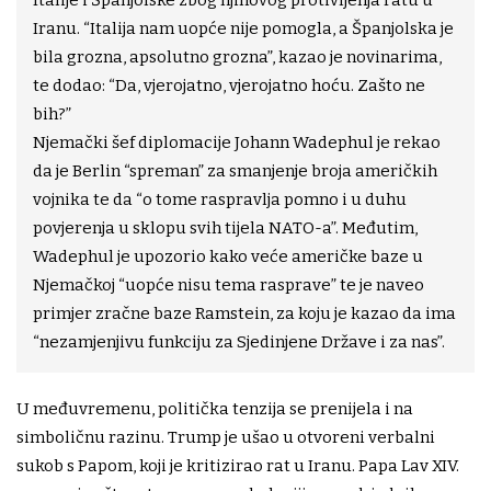
Iranu. “Italija nam uopće nije pomogla, a Španjolska je
bila grozna, apsolutno grozna”, kazao je novinarima,
te dodao: “Da, vjerojatno, vjerojatno hoću. Zašto ne
bih?”
Njemački šef diplomacije Johann Wadephul je rekao
da je Berlin “spreman” za smanjenje broja američkih
vojnika te da “o tome raspravlja pomno i u duhu
povjerenja u sklopu svih tijela NATO-a”. Međutim,
Wadephul je upozorio kako veće američke baze u
Njemačkoj “uopće nisu tema rasprave” te je naveo
primjer zračne baze Ramstein, za koju je kazao da ima
“nezamjenjivu funkciju za Sjedinjene Države i za nas”.
U međuvremenu, politička tenzija se prenijela i na
simboličnu razinu. Trump je ušao u otvoreni verbalni
sukob s Papom, koji je kritizirao rat u Iranu. Papa Lav XIV.