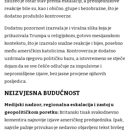
zauzeo je oštar stav prema eskalaciji, a predsjednikove
reakcije bile su, kao i obično, glupe i bezobrazne, što je
dodatno produbilo kontroverze.
Dodatnu pozornost izazvala je i viralna slika koja je
prikazivala Trumpa u religijskom, gotovo mesijanskom
kontekstu, što je izazvalo snažne reakcije i bijes, posebno
među američkim katolicima. Kontroverza je dodatno
uzdrmala njegovu političku bazu, a istovremeno se stječe
dojam da se sve češće odlučuje za impulsivne i
nepromišljene izjave, bez jasne procjene njihovih
posljedica.
NEIZVJESNA BUDUĆNOST
Medijski nadzor, regionalna eskalacija i zastoj u
geopolitičkom poretku:
Britanski tisak svakodnevno
komentira najnovije izjave američkog predsjednika. Ipak,
najviše pažnje privukao je nedavno objavljeni tekst bivšeg