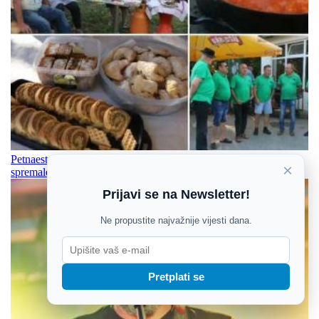
Petnaestak kuhara u Crkvarima pripremat će jela kakva su
×
spremale naše bake
Prijavi se na Newsletter!
Ne propustite najvažnije vijesti dana.
Pretplati se