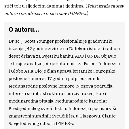
stići tek u sljedećim danima i tjednima. (
Tekst izražava stav
autora i ne odražava nužno stav IFIMES-a.
)
O autoru...
Dr. sc. J. Scott Younger profesionalni je građevinski
inženjer, 42 godine živio je na Dalekom istoku i radio u
deset država za Svjetsku banku, ADB i UNDP. Objavio
je brojne analize, bio je kolumnist za Forbes Indonezija
i Globe Asia. Bio je član uprava britanske i europske
poslovne komore i 17 godina potpredsjednik
Međunarodne poslovne komore. Njegova područja
interesa su infrastruktura i održivi razvoj, kao i
međunarodna pitanja. Međunarodni je kancelar
Predsjedničkog sveučilišta u Indoneziji i počasni viši
znanstveni suradnik Sveučilišta u Glasgowu. Član je
Savjetodavnog odbora IFIMES-a.