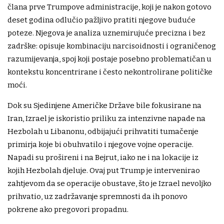
člana prve Trumpove administracije, koji je nakon gotovo
deset godina odlučio pažljivo pratiti njegove buduće
poteze. Njegova je analiza uznemirujuće precizna i bez
zadrške: opisuje kombinaciju narcisoidnosti i ograničenog
razumijevanja, spoj koji postaje posebno problematičan u
kontekstu koncentrirane i često nekontrolirane političke
moći.
Dok su Sjedinjene Američke Države bile fokusirane na
Iran, Izrael je iskoristio priliku za intenzivne napade na
Hezbolah u Libanonu, odbijajući prihvatiti tumačenje
primirja koje bi obuhvatilo i njegove vojne operacije.
Napadi su prošireni i na Bejrut, iako ne i na lokacije iz
kojih Hezbolah djeluje. Ovaj put Trump je intervenirao
zahtjevom da se operacije obustave, što je Izrael nevoljko
prihvatio, uz zadržavanje spremnosti da ih ponovo
pokrene ako pregovori propadnu.