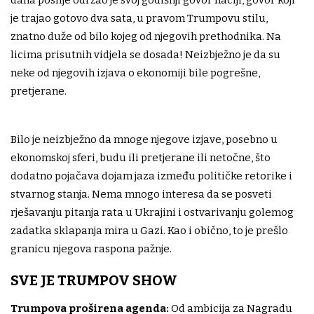
je trajao gotovo dva sata, u pravom Trumpovu stilu,
znatno duže od bilo kojeg od njegovih prethodnika. Na
licima prisutnih vidjela se dosada! Neizbježno je da su
neke od njegovih izjava o ekonomiji bile pogrešne,
pretjerane.
Bilo je neizbježno da mnoge njegove izjave, posebno u
ekonomskoj sferi, budu ili pretjerane ili netočne, što
dodatno pojačava dojam jaza između političke retorike i
stvarnog stanja. Nema mnogo interesa da se posveti
rješavanju pitanja rata u Ukrajini i ostvarivanju golemog
zadatka sklapanja mira u Gazi. Kao i obično, to je prešlo
granicu njegova raspona pažnje.
SVE JE TRUMPOV SHOW
Trumpova proširena agenda:
Od ambicija za Nagradu