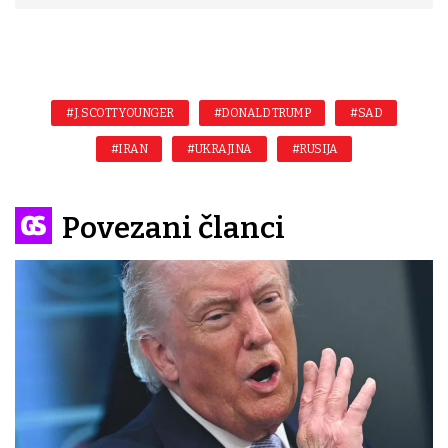
#J. SCOTT YOUNGER
#DONALD TRUMP
#SAD
#IRAN
#UKRAJINA
#RUSIJA
Povezani članci