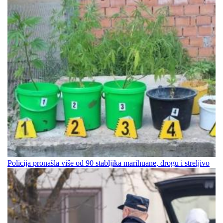
Policija pronašla više od 90 stabljika marihuane, drogu i streljivo