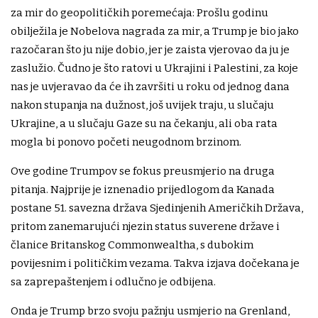
za mir do geopolitičkih poremećaja: Prošlu godinu
obilježila je Nobelova nagrada za mir, a Trump je bio jako
razočaran što ju nije dobio, jer je zaista vjerovao da ju je
zaslužio. Čudno je što ratovi u Ukrajini i Palestini, za koje
nas je uvjeravao da će ih završiti u roku od jednog dana
nakon stupanja na dužnost, još uvijek traju, u slučaju
Ukrajine, a u slučaju Gaze su na čekanju, ali oba rata
mogla bi ponovo početi neugodnom brzinom.
Ove godine Trumpov se fokus preusmjerio na druga
pitanja. Najprije je iznenadio prijedlogom da Kanada
postane 51. savezna država Sjedinjenih Američkih Država,
pritom zanemarujući njezin status suverene države i
članice Britanskog Commonwealtha, s dubokim
povijesnim i političkim vezama. Takva izjava dočekana je
sa zaprepaštenjem i odlučno je odbijena.
Onda je Trump brzo svoju pažnju usmjerio na Grenland,