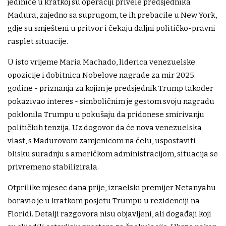
jedinice u kratkoj su operaciji privele predsjednika
Madura, zajedno sa suprugom, te ih prebacile u New York,
gdje su smješteni u pritvor i čekaju daljni političko-pravni
rasplet situacije.
U isto vrijeme Maria Machado, liderica venezuelske
opozicije i dobitnica Nobelove nagrade za mir 2025.
godine - priznanja za kojim je predsjednik Trump također
pokazivao interes - simboličnim je gestom svoju nagradu
poklonila Trumpu u pokušaju da pridonese smirivanju
političkih tenzija. Uz dogovor da će nova venezuelska
vlast, s Madurovom zamjenicom na čelu, uspostaviti
blisku suradnju s američkom administracijom, situacija se
privremeno stabilizirala.
Otprilike mjesec dana prije, izraelski premijer Netanyahu
boravio je u kratkom posjetu Trumpu u rezidenciji na
Floridi. Detalji razgovora nisu objavljeni, ali događaji koji