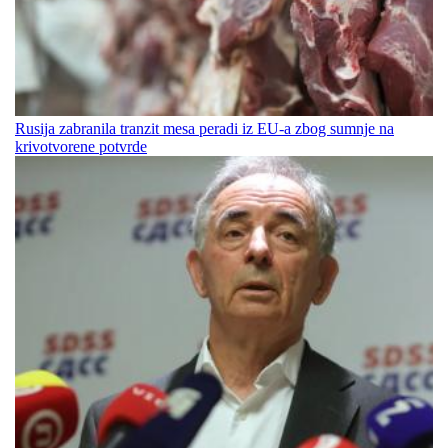
Rusija zabranila tranzit mesa peradi iz EU-a zbog sumnje na
krivotvorene potvrde