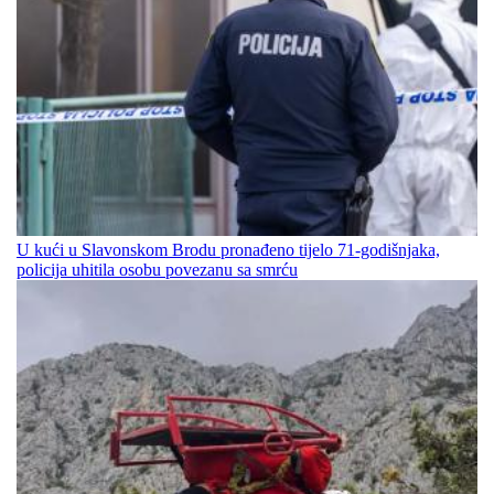
U kući u Slavonskom Brodu pronađeno tijelo 71-godišnjaka,
policija uhitila osobu povezanu sa smrću