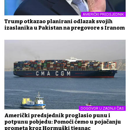
AMERIČKI PREDSJEDNIK
Trump otkazao planirani odlazak svojih
izaslanika u Pakistan na pregovore s Iranom
DOGOVOR U ZADNJI ČAS
Američki predsjednik proglasio punu i
potpunu pobjedu: Pomoći ćemo u pojačanju
prometa kroz Hormuški tjesnac