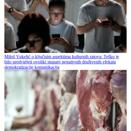
Miloš Vukelić o ključnim aspektima kulturnih ratova: Teško je
bilo predvidjeti ovoliki stupanj negativnih društvenih efekata
demokratizacije komunikacija