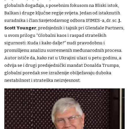
globalnih događaja, s posebnim fokusom na Bliski istok,
Balkan i druge ključne regije svijeta. Jedan od istaknutih
suradnika i član Savjetodavnog odbora IFIMES-a, dr. sc.
J.
Scott Younger
, predsjednik i tajnik pri Glendale Partners,
u svom prilogu “Globalni kaos i raspad strateških
sigurnosti: Kuda i kako dalje?” nudi pravodobnu i
promišljenu analizu suvremenih međunarodnih procesa.
Autor ističe da, kako rat u Ukrajini ulazi u petu godinu, a
odvija se i drugi predsjednički mandat Donalda Trumpa,
globalni poredak sve izraženije obilježavaju duboka
nestabilnost i strateška neizvjesnost.