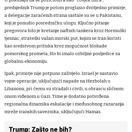
predsjednik Trump je potom proglasio dvotjedno primirje,
a delegacije zaraćenih strana sastale su se u Pakistanu,
koji je ponudio posredničku ulogu. Ključno pitanje
pregovora bilo je kretanje naftnih tankera kroz Hormuški
tjesnac, strateški važan morski put, kojim se Iran koristi
kao sredstvom pritiska kroz mogućnost blokade
pomorskog prometa, što bi imalo ozbiljne posljedice za
globalnu ekonomiju.
Ipak, primirje nije potpuno zaživjelo. Izrael je nastavio
vojne operacije, uključujući napade na Hezbolah u
Libanonu, pri čemu su stradali i civili, u obrascu sličnom
onom viđenom u Gazi. Time je dodatno potvrđena
regionalna dinamika eskalacije i međusobnog razaranja
mreže iranskih saveznika, uključujući Hamas.
Trump: Zašto ne bih?