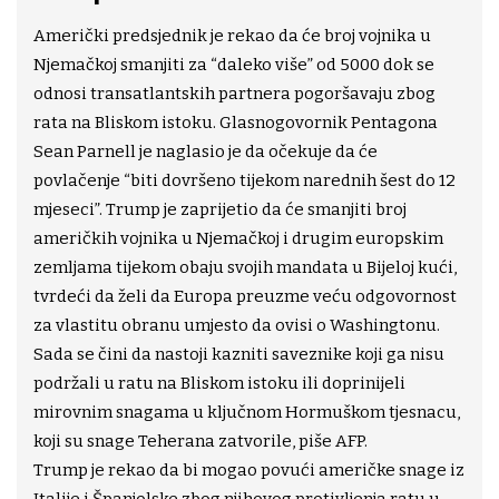
Američki predsjednik je rekao da će broj vojnika u
Njemačkoj smanjiti za “daleko više” od 5000 dok se
odnosi transatlantskih partnera pogoršavaju zbog
rata na Bliskom istoku. Glasnogovornik Pentagona
Sean Parnell je naglasio je da očekuje da će
povlačenje “biti dovršeno tijekom narednih šest do 12
mjeseci”. Trump je zaprijetio da će smanjiti broj
američkih vojnika u Njemačkoj i drugim europskim
zemljama tijekom obaju svojih mandata u Bijeloj kući,
tvrdeći da želi da Europa preuzme veću odgovornost
za vlastitu obranu umjesto da ovisi o Washingtonu.
Sada se čini da nastoji kazniti saveznike koji ga nisu
podržali u ratu na Bliskom istoku ili doprinijeli
mirovnim snagama u ključnom Hormuškom tjesnacu,
koji su snage Teherana zatvorile, piše AFP.
Trump je rekao da bi mogao povući američke snage iz
Italije i Španjolske zbog njihovog protivljenja ratu u