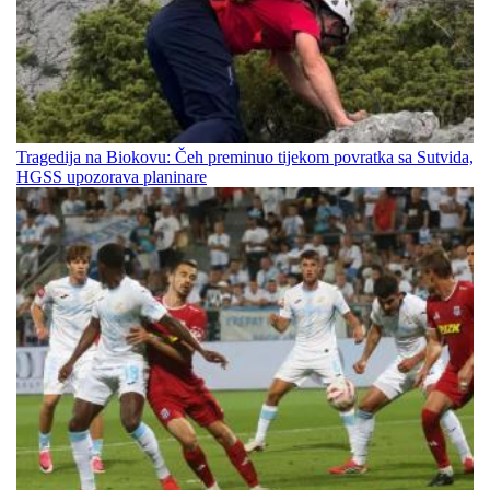
Tragedija na Biokovu: Čeh preminuo tijekom povratka sa Sutvida,
HGSS upozorava planinare