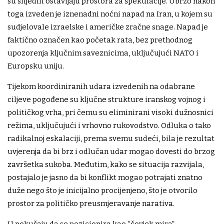
su slijedili ostavljaju prostora za špekulacije. Ubrzo nakon
toga izveden je iznenadni noćni napad na Iran, u kojem su
sudjelovale izraelske i američke zračne snage. Napad je
faktično označen kao početak rata, bez prethodnog
upozorenja ključnim saveznicima, uključujući NATO i
Europsku uniju.
Tijekom koordiniranih udara izvedenih na odabrane
ciljeve pogođene su ključne strukture iranskog vojnog i
političkog vrha, pri čemu su eliminirani visoki dužnosnici
režima, uključujući i vrhovno rukovodstvo. Odluka o tako
radikalnoj eskalaciji, prema svemu sudeći, bila je rezultat
uvjerenja da bi brz i odlučan udar mogao dovesti do brzog
završetka sukoba. Međutim, kako se situacija razvijala,
postajalo je jasno da bi konflikt mogao potrajati znatno
duže nego što je inicijalno procijenjeno, što je otvorilo
prostor za političko preusmjeravanje narativa.
U pokušaju da se pozicionira kao “čovjek mira”,