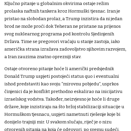
Ključno pitanje u globalnim okvirima ostaje režim
prolaska naftnih tankera kroz Hormuški tjesnac. Iran je
pristao na slobodan prolaz, a Trump inzistira da ni jedan
brod ne može proći dok Teheran ne pristane na prijenos
svog nuklearnog programa pod kontrolu Sjedinjenih
Država. Time se pregovori vraćaju u stanje zastoja, iako
američka strana izražava zadovoljstvo njihovim razvojem,
a Iran zauzima znatno oprezniji stav.
Ostaje otvoreno pitanje hoće li američki predsjednik
Donald Trump uspjeti postojeći status quo i eventualni
ishod predstaviti kao svoju “mirovnu pobjedu”, usprkos
činjenici da je konflikt prethodno eskalirao na inicijativu
izraelskog vodstva. Također, neizvjesno je hoće li druge
države, koje inzistiraju na što bržoj stabilizaciji situacije u
Hormuškom tjesnacu, uspjeti nametnuti rješenje koje bi
donijelo trajniji mir. U svakom slučaju, riječ je o nizu
otvorenih pitanja na koja će odgovori, po svemu sudeći,