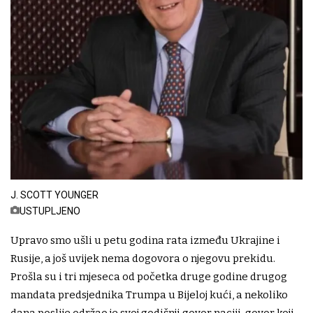
J. SCOTT YOUNGER
USTUPLJENO
Upravo smo ušli u petu godina rata između Ukrajine i
Rusije, a još uvijek nema dogovora o njegovu prekidu.
Prošla su i tri mjeseca od početka druge godine drugog
mandata predsjednika Trumpa u Bijeloj kući, a nekoliko
dana poslije održao je svoj godišnji govor naciji, govor koji