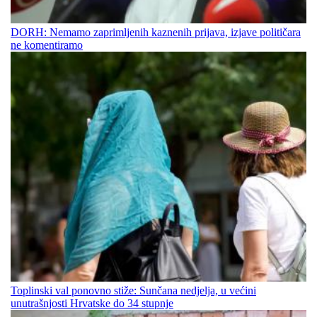
DORH: Nemamo zaprimljenih kaznenih prijava, izjave političara
ne komentiramo
Toplinski val ponovno stiže: Sunčana nedjelja, u većini
unutrašnjosti Hrvatske do 34 stupnje