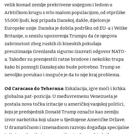
velik komad zemlje prekrivene snijegom i ledom u
Arktičkom krugu s vrlo malom populacijom, od otprilike
55.000 ljudi, koji pripada Danskoj, dakle, dijelom je
Europske unije. Danska je dobila podršku od EU-a i Velike
Britanije, u smislu upozorenja Trumpu da će njegova
zabrinutost zbog ruskih ili kineskih pokušaja
preuzimanja Grenlanda sigurno izazvati odgovor NATO-
a. Također su premjestili ratne brodove i nekoliko trupa
kako bi pomogli Danskoj ako bude potrebno. Trump se
nevoljko povukao i moguće je da to nije kraj problema.
Od Caracasa do Teherana:
Eskalacija, igre moći i krhka
globalna pat-pozicija: U međuvremenu Venezuela je
postala nova točka iritacije u američkoj vanjskoj politici,
koju je predsjednik Donald Trump označio kao zemlju
izvor narkotika koji ulaze u Sjedinjene Američke Države.
U dramatičnom i iznenadnom razvoju događaja specijalne