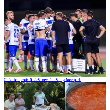
Utakmica protiv Rudeša neće biti šetnja kroz park