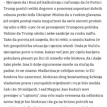
- Vjerujem da i Rusi još kalkuliraju i računaju da će Putin i
Trump postići veliki dogovor o ponovnoj uspostavi dobrih
odnosa preko leđa Ukrajine. Mislim da u ruskim glavama
još uvijek postoji mala mogućnost da neće morati prodati
taj udio u NIS-u jer će se promijeniti Trumpova politika.
Vidimo da Trump ukida i neke sankcije za rusku naftu.
Tako da porota još zasjeda, što bi rekli, u smislu kakva će
biti geopolitička situacija i njezini ishodi. Onda je Vučiću
vjerojatno poriv u tome, kakav već jest, jer cijelu karijeru
pokušava plesati po žici ili između više blokova, da i dalje
tako pleše. Ima li dolje sigurnosne mreže za slučaj da
padne, to ne znamo. Mađarima je ozbiljan novac iz EU
fondova bio zamrznut, blokiran zbog konstantnog kršenja
vladavine prava i europskih vrijednosti i tu je bilo možda
čak i do 30 milijardi. I sad Magyar, kao budući novi
premijer u "cajtnotu", ima vrlo malo vremena da odblokira
novac koji je bio blokiran i da ga na brzinu potroši na