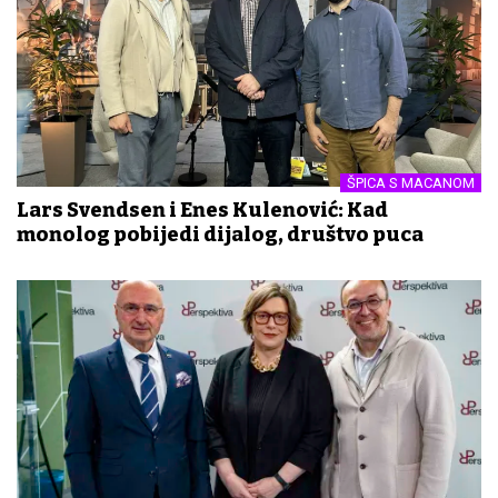
ŠPICA S MACANOM
Lars Svendsen i Enes Kulenović: Kad
monolog pobijedi dijalog, društvo puca