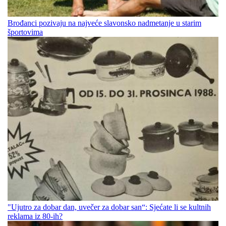
Brođanci pozivaju na najveće slavonsko nadmetanje u starim
športovima
"Ujutro za dobar dan, uvečer za dobar san“: Sjećate li se kultnih
reklama iz 80-ih?