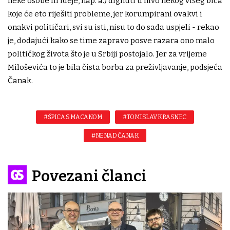
neke osobe ili ideje, nap. a.) dignuti u nivo nekog višeg bića
koje će eto riješiti probleme, jer korumpirani ovakvi i
onakvi političari, svi su isti, nisu to do sada uspjeli - rekao
je, dodajući kako se time zapravo posve razara ono malo
političkog života što je u Srbiji postojalo. Jer za vrijeme
Miloševića to je bila čista borba za preživljavanje, podsjeća
Čanak.
#ŠPICA S MACANOM
#TOMISLAV KRASNEC
#NENAD ČANAK
Povezani članci