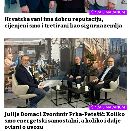
ŠPICA S MACANOM
Hrvatska vani ima dobru reputaciju,
cijenjeni smo i tretirani kao sigurna zemlja
ŠPICA S MACANOM
Julije Domac i Zvonimir Frka-Petešić: Koliko
smo energetski samostalni, a koliko i dalje
ovisni o uvozu