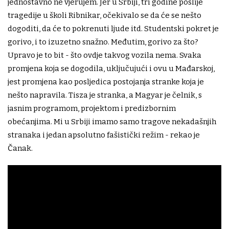
jednostavno ne vjerujem. Jer u Srbiji, tri godine poslije
tragedije u školi Ribnikar, očekivalo se da će se nešto
dogoditi, da će to pokrenuti ljude itd. Studentski pokret je
gorivo, i to izuzetno snažno. Međutim, gorivo za što?
Upravo je to bit - što ovdje takvog vozila nema. Svaka
promjena koja se dogodila, uključujući i ovu u Mađarskoj,
jest promjena kao posljedica postojanja stranke koja je
nešto napravila. Tisza je stranka, a Magyar je čelnik, s
jasnim programom, projektom i predizbornim
obećanjima. Mi u Srbiji imamo samo tragove nekadašnjih
stranaka i jedan apsolutno fašistički režim - rekao je
Čanak.