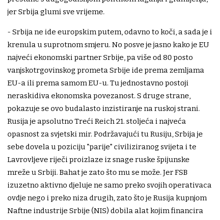
jer Srbija glumi sve vrijeme.
- Srbija ne ide europskim putem, odavno to koči, a sada je i
krenula u suprotnom smjeru. No posve je jasno kako je EU
najveći ekonomski partner Srbije, pa više od 80 posto
vanjskotrgovinskog prometa Srbije ide prema zemljama
EU-a ili prema samom EU-u. Tu jednostavno postoji
neraskidiva ekonomska povezanost. S druge strane,
pokazuje se ovo budalasto inzistiranje na ruskoj strani.
Rusija je apsolutno Treći Reich 21. stoljeća i najveća
opasnost za svjetski mir. Podržavajući tu Rusiju, Srbija je
sebe dovela u poziciju "parije" civiliziranog svijeta i te
Lavrovljeve riječi proizlaze iz snage ruske špijunske
mreže u Srbiji. Bahat je zato što mu se može. Jer FSB
izuzetno aktivno djeluje ne samo preko svojih operativaca
ovdje nego i preko niza drugih, zato što je Rusija kupnjom
Naftne industrije Srbije (NIS) dobila alat kojim financira