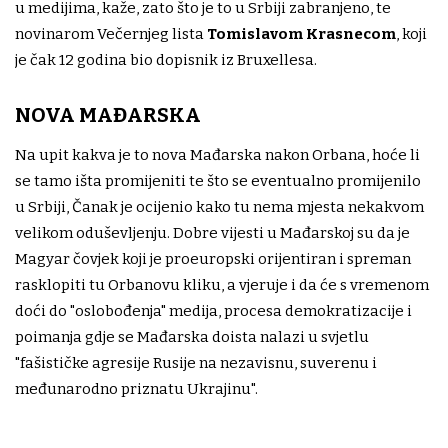
u medijima, kaže, zato što je to u Srbiji zabranjeno, te
novinarom Večernjeg lista
Tomislavom Krasnecom
, koji
je čak 12 godina bio dopisnik iz Bruxellesa.
NOVA MAĐARSKA
Na upit kakva je to nova Mađarska nakon Orbana, hoće li
se tamo išta promijeniti te što se eventualno promijenilo
u Srbiji, Čanak je ocijenio kako tu nema mjesta nekakvom
velikom oduševljenju. Dobre vijesti u Mađarskoj su da je
Magyar čovjek koji je proeuropski orijentiran i spreman
rasklopiti tu Orbanovu kliku, a vjeruje i da će s vremenom
doći do "oslobođenja" medija, procesa demokratizacije i
poimanja gdje se Mađarska doista nalazi u svjetlu
"fašističke agresije Rusije na nezavisnu, suverenu i
međunarodno priznatu Ukrajinu".