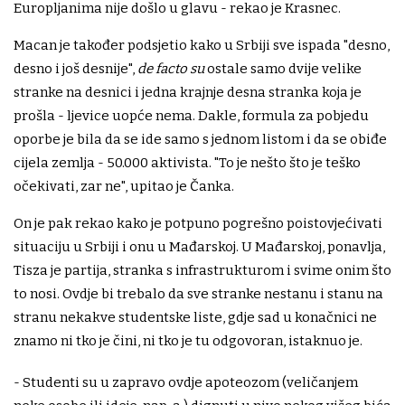
Europljanima nije došlo u glavu - rekao je Krasnec.
Macan je također podsjetio kako u Srbiji sve ispada "desno,
desno i još desnije",
de facto su
ostale samo dvije velike
stranke na desnici i jedna krajnje desna stranka koja je
prošla - ljevice uopće nema. Dakle, formula za pobjedu
oporbe je bila da se ide samo s jednom listom i da se obiđe
cijela zemlja - 50.000 aktivista. "To je nešto što je teško
očekivati, zar ne", upitao je Čanka.
On je pak rekao kako je potpuno pogrešno poistovjećivati
situaciju u Srbiji i onu u Mađarskoj. U Mađarskoj, ponavlja,
Tisza je partija, stranka s infrastrukturom i svime onim što
to nosi. Ovdje bi trebalo da sve stranke nestanu i stanu na
stranu nekakve studentske liste, gdje sad u konačnici ne
znamo ni tko je čini, ni tko je tu odgovoran, istaknuo je.
- Studenti su u zapravo ovdje apoteozom (veličanjem