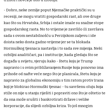
tržištu i novca je bilo u izobilju.
- Dobro, neke zemlje poput Njemačke praktički su u
recesiji, ne mogu vratiti gospodarski rast, ali ove druge
kao što su Hrvatska, Srbija i ostale imale su snažne stope
gospodarskog rasta. No to vrijeme je završilo ili završava
sada s ovom nestabilnošću u Perzijskom zaljevu i ide
doista neko dosta gadno vrijeme jer se ta blokada
Hormuškog tjesnaca nastavlja i to sada sve mijenja. Neki
ozbiljni analitičari, pa i institucije, kada gledaju što se
događa u svijetu, vjeruju kako - štetu koju je Trump
napravio i s ovim približavanjem Rusije koja ponovno ima
prihode od nafte veće nego što je planirala, štetu koju je
napravio za globalnu ekonomiju s tim ratom protiv Irana
koji je blokirao Hormuški tjesnac - tu savršenu oluju koja
stiže on nije u stanju riješiti i popraviti ono što je oštetio te
da ona može srušiti i bankrotirati države i velike
korporacije, da slijedi ozbiljna kriza. To još mnogim