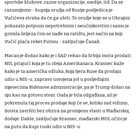
sportske klubove, razne organizacije, medije, itd. Da se
razumijemo - kupnja oružja od Rusije posljedica je
Vučićeva straha da će ga ubiti. To oružje koje se u Ukrajini
pokazalo potpuno nepotrebnim i neučinkovitim i samo je
gomila željeza čim se nađe na ratištu, jest način na koji
Vučić plaća reket Putinu - zaključuje Čanak.
Macan je dodao kako je i SAD rekao da Srbija mora prodati
NIS, pitajući koja je tu ideja Amerikanaca. Krasnec kaže
kako je ta američka odluka, koja tjera Ruse da prodaju
udio u NIS-u, zapravo usvojena još u posljednjim
mjesecima Bidenove administracije, pa je Trump došao na
nju kao na gotovu stvar. Onda je bila odgađana, ali je
pokrenula taj proces prodaje koji će se, koliko sad vidimo,
doista završiti bez obzira na promjenu vlasti u Mađarskoj,
dodaje. Dakle, zaključuje Krasnec, mađarski MOL očito je
na putu da kupi ruski udio u NIS-u.