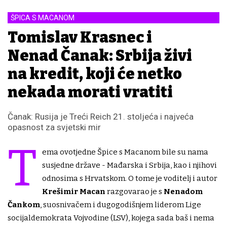
ŠPICA S MACANOM
Tomislav Krasnec i
Nenad Čanak: Srbija živi
na kredit, koji će netko
nekada morati vratiti
Čanak: Rusija je Treći Reich 21. stoljeća i najveća
opasnost za svjetski mir
T
ema ovotjedne Špice s Macanom bile su nama
susjedne države - Mađarska i Srbija, kao i njihovi
odnosima s Hrvatskom. O tome je voditelj i autor
Krešimir Macan
razgovarao je s
Nenadom
Čankom
, suosnivačem i dugogodišnjem liderom Lige
socijaldemokrata Vojvodine (LSV), kojega sada baš i nema