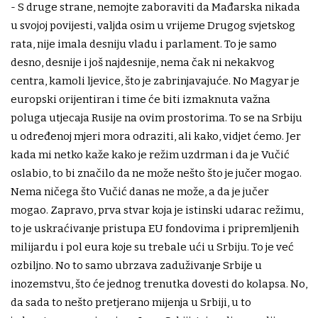
- S druge strane, nemojte zaboraviti da Mađarska nikada
u svojoj povijesti, valjda osim u vrijeme Drugog svjetskog
rata, nije imala desniju vladu i parlament. To je samo
desno, desnije i još najdesnije, nema čak ni nekakvog
centra, kamoli ljevice, što je zabrinjavajuće. No Magyar je
europski orijentiran i time će biti izmaknuta važna
poluga utjecaja Rusije na ovim prostorima. To se na Srbiju
u određenoj mjeri mora odraziti, ali kako, vidjet ćemo. Jer
kada mi netko kaže kako je režim uzdrman i da je Vučić
oslabio, to bi značilo da ne može nešto što je jučer mogao.
Nema ničega što Vučić danas ne može, a da je jučer
mogao. Zapravo, prva stvar koja je istinski udarac režimu,
to je uskraćivanje pristupa EU fondovima i pripremljenih
milijardu i pol eura koje su trebale ući u Srbiju. To je već
ozbiljno. No to samo ubrzava zaduživanje Srbije u
inozemstvu, što će jednog trenutka dovesti do kolapsa. No,
da sada to nešto pretjerano mijenja u Srbiji, u to