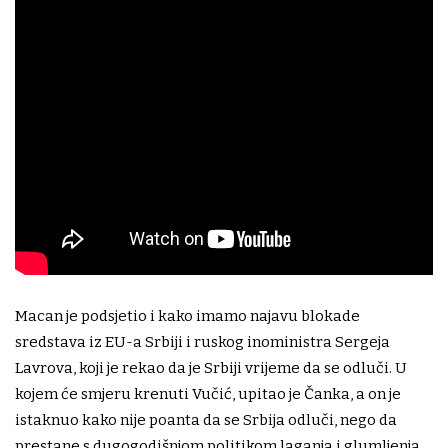
Macan je podsjetio i kako imamo najavu blokade
sredstava iz EU-a Srbiji i ruskog inoministra Sergeja
Lavrova, koji je rekao da je Srbiji vrijeme da se odluči. U
kojem će smjeru krenuti Vučić, upitao je Čanka, a on je
istaknuo kako nije poanta da se Srbija odluči, nego da
prestane s dugogodišnjom politikom laganja i glumljenja,