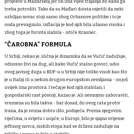
projekte u Mađarskoj, jer on ima vijek trajanja do kada ga
treba potrošiti. Tako da su Mađari doista osjetili da neki
ozbiljan novac stoji samo zbog Orbanove politike i to je
onda prevagnulo, inflacija je kod njih bila užasno visoka i
zbog toga je forinta slabila - ističe Krasnec.
“ČAROBNA" FORMULA
U Srbiji, rekao je, slična je dinamika da se Vučić zadužuje,
odnosno živi na dug, ali kako Vučić stalno govori, udio
ovog javnog duga u BDP-u u Srbiji nije toliko visok kao što
je u Italiji ili u nekim drugim europskim zemljama - on još
uvijek ima prostora. I tečaj je kod njih stabilan, i
gospodarski rast postoji, kazao je. Ali nemojmo zaboraviti,
vremena su bila takva - bar dosad, do ovog rata protiv
Irana, da je svima dobro išlo, podsjeća. Prema njegovim
riječima, u svijetu i uopće, u Europi, bilo je sjajno vrijeme
jeftinog novca, niskih stopa kad se država zadužuje na