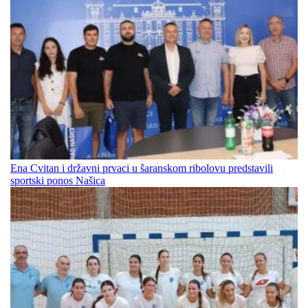
Ena Cvitan i državni prvaci u šaranskom ribolovu predstavili
sportski ponos Našica