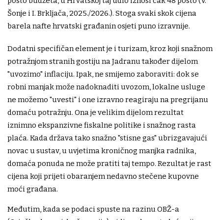
posto budžeta, u Hrvatskoj taj udio iznosi čak 48 posto (V.
Šonje i I. Brkljača, 2025./2026.). Stoga svaki skok cijena
barela nafte hrvatski građanin osjeti puno izravnije.
Dodatni specifičan element je i turizam, kroz koji snažnom
potražnjom stranih gostiju na Jadranu također dijelom
"uvozimo" inflaciju. Ipak, ne smijemo zaboraviti: dok se
robni manjak može nadoknaditi uvozom, lokalne usluge
ne možemo "uvesti" i one izravno reagiraju na pregrijanu
domaću potražnju. Ona je velikim dijelom rezultat
iznimno ekspanzivne fiskalne politike i snažnog rasta
plaća. Kada država tako snažno "stisne gas" ubrizgavajući
novac u sustav, u uvjetima kroničnog manjka radnika,
domaća ponuda ne može pratiti taj tempo. Rezultat je rast
cijena koji prijeti obaranjem nedavno stečene kupovne
moći građana.
Međutim, kada se podaci spuste na razinu OBŽ-a