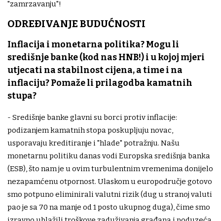
"zamrzavanju"!
ODREĐIVANJE BUDUĆNOSTI
Inflacija i monetarna politika? Mogu li
središnje banke (kod nas HNB!) i u kojoj mjeri
utjecati na stabilnost cijena, a time i na
inflaciju? Pomaže li prilagodba kamatnih
stupa?
- Središnje banke glavni su borci protiv inflacije:
podizanjem kamatnih stopa poskupljuju novac,
usporavaju kreditiranje i "hlade" potražnju. Našu
monetarnu politiku danas vodi Europska središnja banka
(ESB), što nam je u ovim turbulentnim vremenima donijelo
nezapamćenu otpornost. Ulaskom u europodručje gotovo
smo potpuno eliminirali valutni rizik (dug u stranoj valuti
pao je sa 70 na manje od 1 posto ukupnog duga), čime smo
izravno ublažili troškove zaduživanja građana i poduzeća