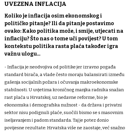
UVEZENA INFLACIJA
Koliko je inflacija osim ekonomskog i
političko pitanje? Ili da pitanje postavimo
ovako: Kako politika može, i smije, utjecati na
inflaciju? Što nas o tome uči povijest? U tom
kontekstu politika rasta plaća također igra
važnu ulogu...
- Inflacija je neodvojiva od politike jer izravno pogađa
standard birača, a vlade često moraju balansirati između
gašenja socijalnih požara i očuvanja makroekonomske
stabilnosti. U uvjetima kroničnog manjka radnika snažan
rast plaća u Hrvatskoj, uz nedavne reforme, bio je
ekonomska i demografska nužnost - da država i privatni
sektor nisu podignuli plaće, suočili bismo se s masovnim
iseljavanjem i padom standarda. Taj je potez donio
povijesne rezultate: Hrvatska više ne zaostaje, već snažno