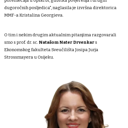
poremećaja u opskrbi, gubitka povjerenja i drugih
dugoročnih posljedica", naglasila je izvršna direktorica
MMF-a Kristalina Georgieva.
O tim i nekim drugim aktualnim pitanjima razgovarali
smo s prof. dr. sc.
Natašom Nater Drvenkar
s
Ekonomskog fakulteta Sveučilišta Josipa Jurja
Strossmayera u Osijeku.