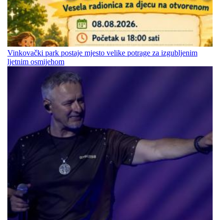
Vinkovački park postaje mjesto velike potrage za izgubljenim
ljetnim osmijehom