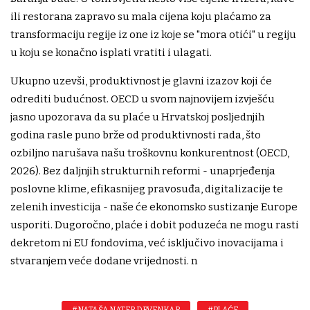
ili restorana zapravo su mala cijena koju plaćamo za
transformaciju regije iz one iz koje se "mora otići" u regiju
u koju se konačno isplati vratiti i ulagati.
Ukupno uzevši, produktivnost je glavni izazov koji će
odrediti budućnost. OECD u svom najnovijem izvješću
jasno upozorava da su plaće u Hrvatskoj posljednjih
godina rasle puno brže od produktivnosti rada, što
ozbiljno narušava našu troškovnu konkurentnost (OECD,
2026). Bez daljnjih strukturnih reformi - unaprjeđenja
poslovne klime, efikasnijeg pravosuđa, digitalizacije te
zelenih investicija - naše će ekonomsko sustizanje Europe
usporiti. Dugoročno, plaće i dobit poduzeća ne mogu rasti
dekretom ni EU fondovima, već isključivo inovacijama i
stvaranjem veće dodane vrijednosti. n