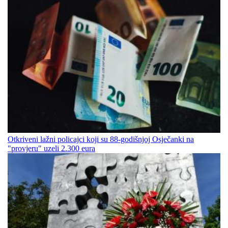
Otkriveni lažni policajci koji su 88-godišnjoj Osječanki na
"provjeru" uzeli 2.300 eura