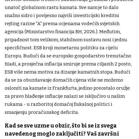
unatoč globalnom rastu kamata. Sve nam je to dalo
snažno sidro i povijesno najviši investicijski kreditni
rejting razine "A" prema ocjenama vodećih svjetskih
agencija (Ministarstvo financija RH, 2026.). Međutim,
pripadnost tom velikom, stabilnom sustavu nosi i jednu
specifičnost. ESB kroji monetarnu politiku za cijelu
Europu. Budući da se europsko gospodarstvo trenutačno
hladi, a prosječna inflacija smiruje prema ciljanih 2 posto,
ESB više nema motiva za dizanje kamatnih stopa. Budući
da se za obuzdavanje domaćih cijena više ne možemo
osloniti na kamate iz Frankfurta, jedino preostalo oružje
za pravo hlađenje inflacije nalazi se isključivo u našim
rukama - u razboritoj domaćoj fiskalnoj politici i
smanjenju proračunskog deficita.
Kad se sve uzme u obzir, što bi se iz svega
navedenog moglo zaključiti? Vaš završni