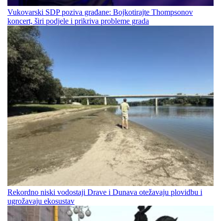
Vukovarski SDP poziva građane: Bojkotirajte Thompsonov
koncert, širi podjele i prikriva probleme grada
Rekordno niski vodostaji Drave i Dunava otežavaju plovidbu i
ugrožavaju ekosustav