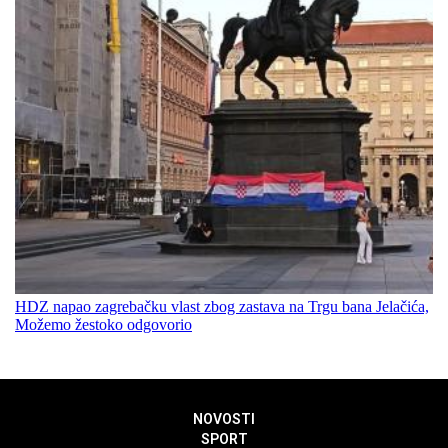
HDZ napao zagrebačku vlast zbog zastava na Trgu bana Jelačića,
Možemo žestoko odgovorio
NOVOSTI
SPORT