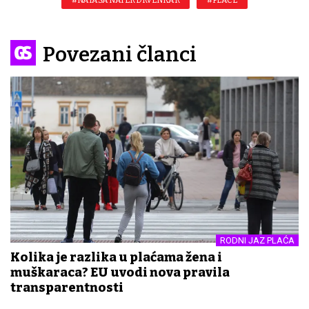
#NATAŠA NATER DRVENKAR
#PLAĆE
Povezani članci
RODNI JAZ PLAĆA
Kolika je razlika u plaćama žena i
muškaraca? EU uvodi nova pravila
transparentnosti