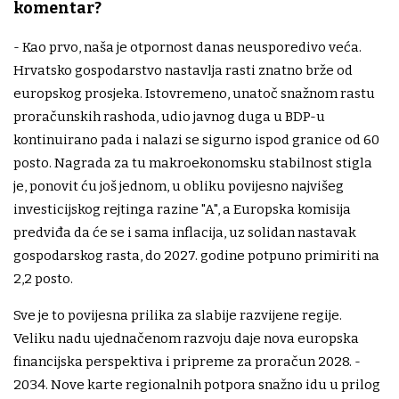
komentar?
- Kao prvo, naša je otpornost danas neusporedivo veća.
Hrvatsko gospodarstvo nastavlja rasti znatno brže od
europskog prosjeka. Istovremeno, unatoč snažnom rastu
proračunskih rashoda, udio javnog duga u BDP-u
kontinuirano pada i nalazi se sigurno ispod granice od 60
posto. Nagrada za tu makroekonomsku stabilnost stigla
je, ponovit ću još jednom, u obliku povijesno najvišeg
investicijskog rejtinga razine "A", a Europska komisija
predviđa da će se i sama inflacija, uz solidan nastavak
gospodarskog rasta, do 2027. godine potpuno primiriti na
2,2 posto.
Sve je to povijesna prilika za slabije razvijene regije.
Veliku nadu ujednačenom razvoju daje nova europska
financijska perspektiva i pripreme za proračun 2028. -
2034. Nove karte regionalnih potpora snažno idu u prilog