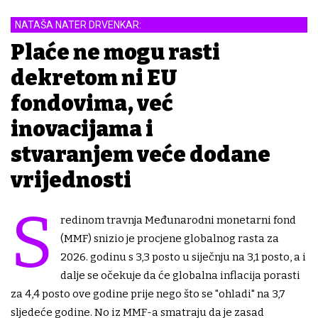
NATAŠA NATER DRVENKAR:
Plaće ne mogu rasti
dekretom ni EU
fondovima, već
inovacijama i
stvaranjem veće dodane
vrijednosti
S
redinom travnja Međunarodni monetarni fond
(MMF) snizio je procjene globalnog rasta za
2026. godinu s 3,3 posto u siječnju na 3,1 posto, a i
dalje se očekuje da će globalna inflacija porasti
za 4,4 posto ove godine prije nego što se "ohladi" na 3,7
sljedeće godine. No iz MMF-a smatraju da je zasad