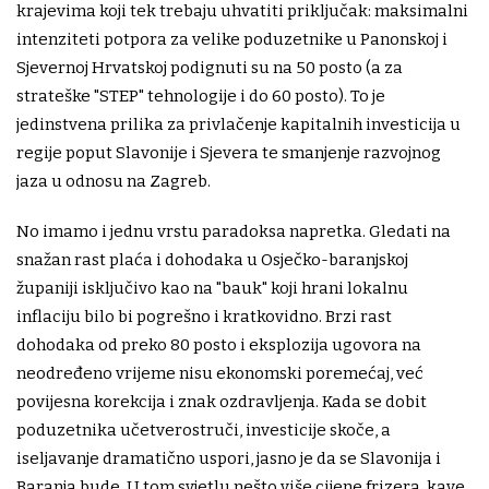
krajevima koji tek trebaju uhvatiti priključak: maksimalni
intenziteti potpora za velike poduzetnike u Panonskoj i
Sjevernoj Hrvatskoj podignuti su na 50 posto (a za
strateške "STEP" tehnologije i do 60 posto). To je
jedinstvena prilika za privlačenje kapitalnih investicija u
regije poput Slavonije i Sjevera te smanjenje razvojnog
jaza u odnosu na Zagreb.
No imamo i jednu vrstu paradoksa napretka. Gledati na
snažan rast plaća i dohodaka u Osječko-baranjskoj
županiji isključivo kao na "bauk" koji hrani lokalnu
inflaciju bilo bi pogrešno i kratkovidno. Brzi rast
dohodaka od preko 80 posto i eksplozija ugovora na
neodređeno vrijeme nisu ekonomski poremećaj, već
povijesna korekcija i znak ozdravljenja. Kada se dobit
poduzetnika učetverostruči, investicije skoče, a
iseljavanje dramatično uspori, jasno je da se Slavonija i
Baranja bude. U tom svjetlu nešto više cijene frizera, kave