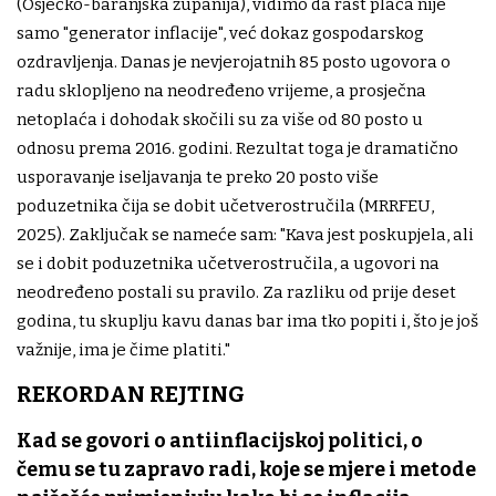
(Osječko-baranjska županija), vidimo da rast plaća nije
samo "generator inflacije", već dokaz gospodarskog
ozdravljenja. Danas je nevjerojatnih 85 posto ugovora o
radu sklopljeno na neodređeno vrijeme, a prosječna
netoplaća i dohodak skočili su za više od 80 posto u
odnosu prema 2016. godini. Rezultat toga je dramatično
usporavanje iseljavanja te preko 20 posto više
poduzetnika čija se dobit učetverostručila (MRRFEU,
2025). Zaključak se nameće sam: "Kava jest poskupjela, ali
se i dobit poduzetnika učetverostručila, a ugovori na
neodređeno postali su pravilo. Za razliku od prije deset
godina, tu skuplju kavu danas bar ima tko popiti i, što je još
važnije, ima je čime platiti."
REKORDAN REJTING
Kad se govori o antiinflacijskoj politici, o
čemu se tu zapravo radi, koje se mjere i metode