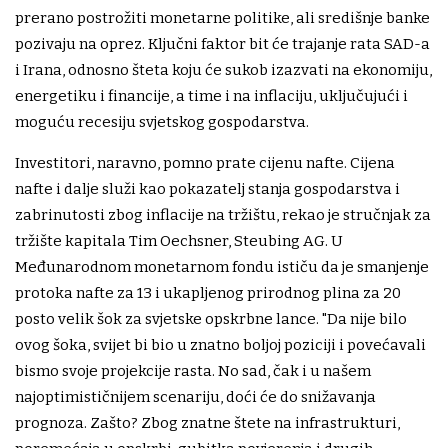
prerano postrožiti monetarne politike, ali središnje banke
pozivaju na oprez. Ključni faktor bit će trajanje rata SAD-a
i Irana, odnosno šteta koju će sukob izazvati na ekonomiju,
energetiku i financije, a time i na inflaciju, uključujući i
moguću recesiju svjetskog gospodarstva.
Investitori, naravno, pomno prate cijenu nafte. Cijena
nafte i dalje služi kao pokazatelj stanja gospodarstva i
zabrinutosti zbog inflacije na tržištu, rekao je stručnjak za
tržište kapitala Tim Oechsner, Steubing AG. U
Međunarodnom monetarnom fondu ističu da je smanjenje
protoka nafte za 13 i ukapljenog prirodnog plina za 20
posto velik šok za svjetske opskrbne lance. "Da nije bilo
ovog šoka, svijet bi bio u znatno boljoj poziciji i povećavali
bismo svoje projekcije rasta. No sad, čak i u našem
najoptimističnijem scenariju, doći će do snižavanja
prognoza. Zašto? Zbog znatne štete na infrastrukturi,