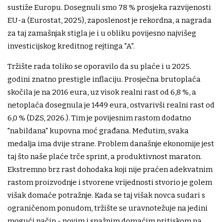
sustiže Europu. Dosegnuli smo 78 % prosjeka razvijenosti
EU-a (Eurostat, 2025), zaposlenost je rekordna, a nagrada
za taj zamašnjak stigla je i u obliku povijesno najvišeg
investicijskog kreditnog rejtinga "A".
Tržište rada toliko se oporavilo da su plaće i u 2025.
godini znatno prestigle inflaciju. Prosječna brutoplaća
skočila je na 2016 eura, uz visok realni rast od 6,8 %, a
netoplaća dosegnula je 1449 eura, ostvarivši realni rast od
6,0 % (DZS, 2026.). Tim je povijesnim rastom dodatno
"nabildana" kupovna moć građana. Međutim, svaka
medalja ima dvije strane. Problem današnje ekonomije jest
taj što naše plaće trče sprint, a produktivnost maraton.
Ekstremno brz rast dohodaka koji nije praćen adekvatnim
rastom proizvodnje i stvorene vrijednosti stvorio je golem
višak domaće potražnje. Kada se taj višak novca sudari s
ograničenom ponudom, tržište se uravnotežuje na jedini
mogući način - novim i snažnim domaćim pritiskom na