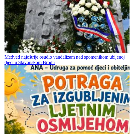
Medved najoštrije osudio vandalizam nad spomenikom ubijenoj
djeci u Slavonskom Brodu