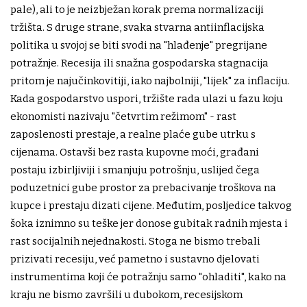
pale), ali to je neizbježan korak prema normalizaciji
tržišta. S druge strane, svaka stvarna antiinflacijska
politika u svojoj se biti svodi na "hlađenje" pregrijane
potražnje. Recesija ili snažna gospodarska stagnacija
pritom je najučinkovitiji, iako najbolniji, "lijek" za inflaciju.
Kada gospodarstvo uspori, tržište rada ulazi u fazu koju
ekonomisti nazivaju "četvrtim režimom" - rast
zaposlenosti prestaje, a realne plaće gube utrku s
cijenama. Ostavši bez rasta kupovne moći, građani
postaju izbirljiviji i smanjuju potrošnju, uslijed čega
poduzetnici gube prostor za prebacivanje troškova na
kupce i prestaju dizati cijene. Međutim, posljedice takvog
šoka iznimno su teške jer donose gubitak radnih mjesta i
rast socijalnih nejednakosti. Stoga ne bismo trebali
prizivati recesiju, već pametno i sustavno djelovati
instrumentima koji će potražnju samo "ohladiti", kako na
kraju ne bismo završili u dubokom, recesijskom