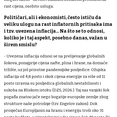
rast cijena, osobito usluga.
Političari, ali i ekonomisti, često ističu da
veliku ulogu na rast inflatornih pritisaka ima
i tzv. uvezena inflacija... Na što se to odnosi,
koliko je i taj aspekt, posebno danas, važan u
širem smislu?
- Uvezena inflacija odnosi se na prelijevanje globalnih
šokova, ponajprije cijena nafte, plina i hrane, na domaće
tržište, uz još prisutne pandemijske posljedice. Ožujska
inflacija od 4,8 posto i skok cijena energije za više od 11
posto izravna su posljedica globalnih nestabilnosti i
sukoba na Bliskom istoku (DZS, 2026.). Taj nas vanjski šok
pogađa znatno jače nego bogatije europske zemlje zbog
strukture naše potrošnje (tzv. Engelov zakon). Dok
prosječan Europljanin na hranu i energiju troši oko 31