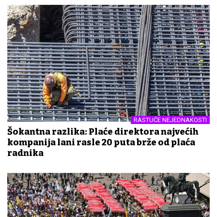
RASTUĆE NEJEDNAKOSTI
Šokantna razlika: Plaće direktora najvećih
kompanija lani rasle 20 puta brže od plaća
radnika