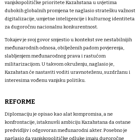
vanjskopolitičke prioritete Kazahstana u uvjetima
dubokih globalnih promjena te naglasio stratešku važnost
digitalizacije, umjetne inteligencije i kulturnog identiteta
za dugoročnu nacionalnu konkurentnost.
Tokajev je svoj govor smjestio u kontekst sve nestabilnijih
međunarodnih odnosa, obilježenih padom povjerenja,
slabljenjem međunarodnog prava i rastućom
militarizacijom. U takvom okruženju, naglasio je,
Kazahstan će nastaviti voditi uravnoteženu, suzdržanu i
interesima vođenu vanjsku politiku.
REFORME
Diplomaciju je opisao kao alat kompromisa, a ne
konfrontacije, istaknuvši ambiciju Kazahstana da ostane
predvidljiv i odgovoran međunarodni akter. Posebno je
naglasio da vanjskopolitičke odluke imaju dugoročne