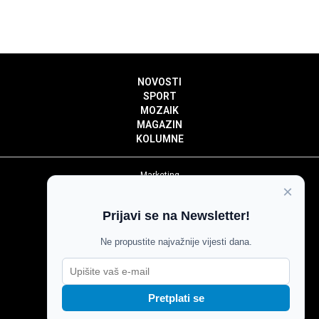
NOVOSTI
SPORT
MOZAIK
MAGAZIN
KOLUMNE
Marketing
×
Politika privatnosti
Politika kolačića
Prijavi se na Newsletter!
Impressum
Pravila prenošenja sadržaja
Ne propustite najvažnije vijesti dana.
Pravila komentiranja
Agroglas
Pretplati se