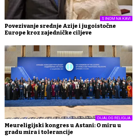
S INOM NA KAVI
Povezivanje srednje Azije i jugoistočne
Europe kroz zajedničke ciljeve
DIJALOG RELIGIJA
Međureligijski kongres u Astani: O miru u
gradu mira i tolerancije