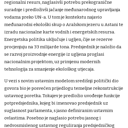
regionalni resurs, naglasivši potrebu prekogranične
suradnje i predloživši jačanje međunarodnog upravljanja
vodama preko UN-a. U tom je kontekstu najavio
međunarodni ekološki skup o Aralskom jezeru u Astani te
izradu nacionalne karte vodnih i energetskih resursa.
Energetska politika uključuje i ugljen, čije se rezerve
procjenjuju na 33 milijarde tona. Predsjednik je naložio da
se razvoj proizvodnje energije iz ugljena proglasi
nacionalnim projektom, uz primjenu modernih
tehnologija za smanjenje ekološkog utjecaja.
U vezi s novim ustavnim modelom središnji politički dio
govora bio je posvećen prijedlogu temeljne rekonstrukcije
ustavnog poretka. Tokajev je predložio uvođenje funkcije
potpredsjednika, kojeg bi imenovao predsjednik uz
suglasnost parlamenta, s jasno definiranim ustavnim
ovlastima. Posebno je naglasio potrebu jasnog i
nedvosmislenog ustavnog reguliranja predsjedničkog