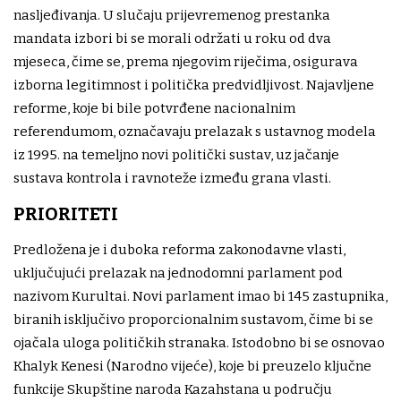
nasljeđivanja. U slučaju prijevremenog prestanka
mandata izbori bi se morali održati u roku od dva
mjeseca, čime se, prema njegovim riječima, osigurava
izborna legitimnost i politička predvidljivost. Najavljene
reforme, koje bi bile potvrđene nacionalnim
referendumom, označavaju prelazak s ustavnog modela
iz 1995. na temeljno novi politički sustav, uz jačanje
sustava kontrola i ravnoteže između grana vlasti.
PRIORITETI
Predložena je i duboka reforma zakonodavne vlasti,
uključujući prelazak na jednodomni parlament pod
nazivom Kurultai. Novi parlament imao bi 145 zastupnika,
biranih isključivo proporcionalnim sustavom, čime bi se
ojačala uloga političkih stranaka. Istodobno bi se osnovao
Khalyk Kenesi (Narodno vijeće), koje bi preuzelo ključne
funkcije Skupštine naroda Kazahstana u području