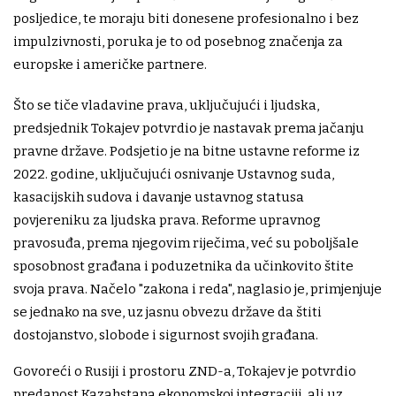
posljedice, te moraju biti donesene profesionalno i bez
impulzivnosti, poruka je to od posebnog značenja za
europske i američke partnere.
Što se tiče vladavine prava, uključujući i ljudska,
predsjednik Tokajev potvrdio je nastavak prema jačanju
pravne države. Podsjetio je na bitne ustavne reforme iz
2022. godine, uključujući osnivanje Ustavnog suda,
kasacijskih sudova i davanje ustavnog statusa
povjereniku za ljudska prava. Reforme upravnog
pravosuđa, prema njegovim riječima, već su poboljšale
sposobnost građana i poduzetnika da učinkovito štite
svoja prava. Načelo "zakona i reda", naglasio je, primjenjuje
se jednako na sve, uz jasnu obvezu države da štiti
dostojanstvo, slobode i sigurnost svojih građana.
Govoreći o Rusiji i prostoru ZND-a, Tokajev je potvrdio
predanost Kazahstana ekonomskoj integraciji, ali uz