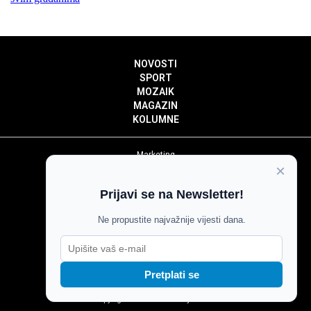
NOVOSTI
SPORT
MOZAIK
MAGAZIN
KOLUMNE
Marketing
×
Politika privatnosti
Politika kolačića
Prijavi se na Newsletter!
Impressum
Pravila prenošenja sadržaja
Ne propustite najvažnije vijesti dana.
Pravila komentiranja
Agroglas
Pretplati se
Copyright © Glas Slavonije 2024.