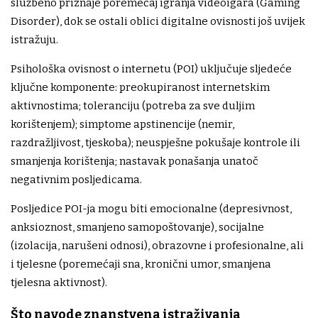
službeno priznaje poremećaj igranja videoigara (Gaming
Disorder), dok se ostali oblici digitalne ovisnosti još uvijek
istražuju.
Psihološka ovisnost o internetu (POI) uključuje sljedeće
ključne komponente: preokupiranost internetskim
aktivnostima; toleranciju (potreba za sve duljim
korištenjem); simptome apstinencije (nemir,
razdražljivost, tjeskoba); neuspješne pokušaje kontrole ili
smanjenja korištenja; nastavak ponašanja unatoč
negativnim posljedicama.
Posljedice POI-ja mogu biti emocionalne (depresivnost,
anksioznost, smanjeno samopoštovanje), socijalne
(izolacija, narušeni odnosi), obrazovne i profesionalne, ali
i tjelesne (poremećaji sna, kronični umor, smanjena
tjelesna aktivnost).
Što navode znanstvena istraživanja