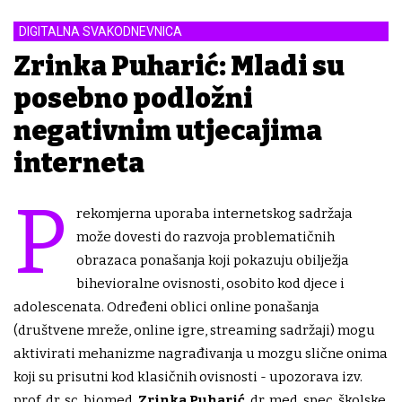
DIGITALNA SVAKODNEVNICA
Zrinka Puharić: Mladi su
posebno podložni
negativnim utjecajima
interneta
P
rekomjerna uporaba internetskog sadržaja
može dovesti do razvoja problematičnih
obrazaca ponašanja koji pokazuju obilježja
bihevioralne ovisnosti, osobito kod djece i
adolescenata. Određeni oblici online ponašanja
(društvene mreže, online igre, streaming sadržaji) mogu
aktivirati mehanizme nagrađivanja u mozgu slične onima
koji su prisutni kod klasičnih ovisnosti - upozorava izv.
prof. dr. sc. biomed.
Zrinka Puharić
, dr. med. spec. školske