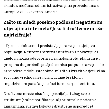
skladu s međunarodnim istraživanjima provedenima u
Europi, Aziji i Sjevernoj Americi.
Zašto su mladi posebno podložni negativnim
utjecajima interneta? Jesu li društvene mreže
najrizičnije?
- Djeca i adolescenti predstavljaju razvojno osjetljivu
populaciju. Neuroznanstvena istraživanja pokazuju da
dijelovi mozga odgovorni za samokontrolu, planiranje i
procjenu dugoročnih posljedica nisu potpuno razvijeni do
rane odrasle dobi. Istodobno, mladi su izrazito osjetljivi na
socijalno vrednovanje i prihvaćanje te skloniji
impulzivnom ponašanju u fazi formiranja identiteta.
Društvene mreže nisu "najopasnije", ali zbog svoje
strukture (stalne notifikacije, algoritamsko poticanje
angažmana, sustavi lajkova i društvene usporedbe)