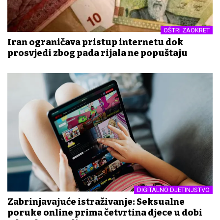
OŠTRI ZAOKRET
Iran ograničava pristup internetu dok
prosvjedi zbog pada rijala ne popuštaju
DIGITALNO DJETINJSTVO
Zabrinjavajuće istraživanje: Seksualne
poruke online prima četvrtina djece u dobi