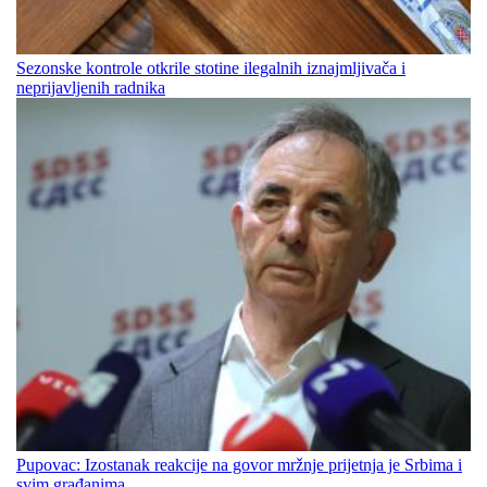
Sezonske kontrole otkrile stotine ilegalnih iznajmljivača i
neprijavljenih radnika
Pupovac: Izostanak reakcije na govor mržnje prijetnja je Srbima i
svim građanima