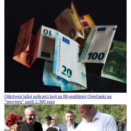
Otkriveni lažni policajci koji su 88-godišnjoj Osječanki na
"provjeru" uzeli 2.300 eura