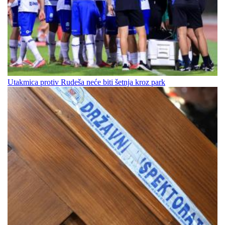
Utakmica protiv Rudeša neće biti šetnja kroz park