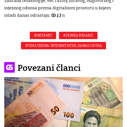
zabrana tehnologije, već razvoj zdravog, odgovornog i
svjesnog odnosa prema digitalnom prostoru u kojem
mladi danas odrastaju.
(D.J.)
n
#INTERNET
#ZRINKA PUHARIĆ
#TEMA TJEDNA: INTERNET JUČER, DANAS I SUTRA
Povezani članci