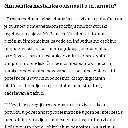
čimbenika nastanka ovisnosti o internetu?
- Brojna međunarodna i domaća istraživanja potvrđuju da
je ovisnost o internetskom sadržaju multifaktorski
uvjetovana pojava. Među najčešće identificiranim
rizičnim čimbenicima navode se: individualne osobine
(impulzivnost, niska samoregulacija, emocionalna
osjetljivost); prisutnost anksioznih ili depresivnih
simptoma; obiteljski čimbenici (nedostatak nadzora,
slabija emocionalna povezanost); socijalna izolacija ili
poteškoće u stvarnim odnosima; dizajn digitalnih
platformi temeljen na principima maksimalnog
zadržavanja pažnje.
U Hrvatskoj i regiji provedena su istraživanja koja
potvrđuju povezanost problematične uporabe interneta s
mentalnim zdravljem adolescenata, kvalitetom života,
školskim uspjehom i obiteljskim odnosima. Nalazi su u