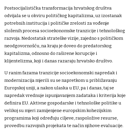
Postsocijalistička transformacija hrvatskog društva
odvijala se u okviru političkog kapitalizma, uz izostanak
potrebnih institucija i političke zrelosti za vođenje
složenih procesa socioekonomske tranzicije i tehnološkog
razvoja. Nedostatak strateške vizije, zajedno s političkom
neodgovornošću, na kraju je doveo do predatorskog
kapitalizma, odnosno do raširene korupcije i
klijentelizma, koji i danas razaraju hrvatsko društvo.
U ranim fazama tranzicije socioekonomski napredak i
modernizacija mjerili su se napretkom u približavanju
Europskoj uniji, a nakon ulaska u EU, pa i danas, taj se
napredak vrednuje ispunjavanjem zadataka i kriterija koje
definira EU. Aktivne gospodarske i tehnološke politike u
velikoj su mjeri zamijenjene europskim kohezijskim
programima koji određuju ciljeve, raspoložive resurse,
provedbu razvojnih projekata te način njihove evaluacije.