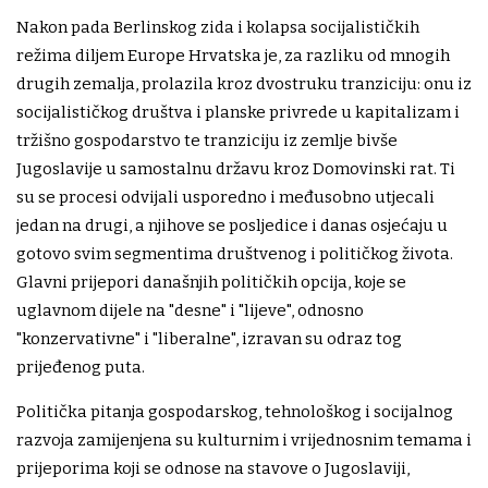
Nakon pada Berlinskog zida i kolapsa socijalističkih
režima diljem Europe Hrvatska je, za razliku od mnogih
drugih zemalja, prolazila kroz dvostruku tranziciju: onu iz
socijalističkog društva i planske privrede u kapitalizam i
tržišno gospodarstvo te tranziciju iz zemlje bivše
Jugoslavije u samostalnu državu kroz Domovinski rat. Ti
su se procesi odvijali usporedno i međusobno utjecali
jedan na drugi, a njihove se posljedice i danas osjećaju u
gotovo svim segmentima društvenog i političkog života.
Glavni prijepori današnjih političkih opcija, koje se
uglavnom dijele na "desne" i "lijeve", odnosno
"konzervativne" i "liberalne", izravan su odraz tog
prijeđenog puta.
Politička pitanja gospodarskog, tehnološkog i socijalnog
razvoja zamijenjena su kulturnim i vrijednosnim temama i
prijeporima koji se odnose na stavove o Jugoslaviji,