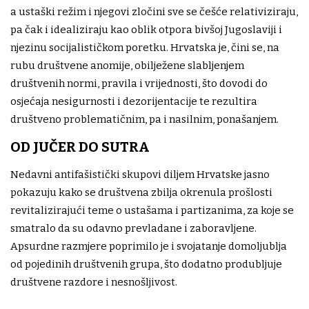
a ustaški režim i njegovi zločini sve se češće relativiziraju,
pa čak i idealiziraju kao oblik otpora bivšoj Jugoslaviji i
njezinu socijalističkom poretku. Hrvatska je, čini se, na
rubu društvene anomije, obilježene slabljenjem
društvenih normi, pravila i vrijednosti, što dovodi do
osjećaja nesigurnosti i dezorijentacije te rezultira
društveno problematičnim, pa i nasilnim, ponašanjem.
OD JUČER DO SUTRA
Nedavni antifašistički skupovi diljem Hrvatske jasno
pokazuju kako se društvena zbilja okrenula prošlosti
revitalizirajući teme o ustašama i partizanima, za koje se
smatralo da su odavno prevladane i zaboravljene.
Apsurdne razmjere poprimilo je i svojatanje domoljublja
od pojedinih društvenih grupa, što dodatno produbljuje
društvene razdore i nesnošljivost.