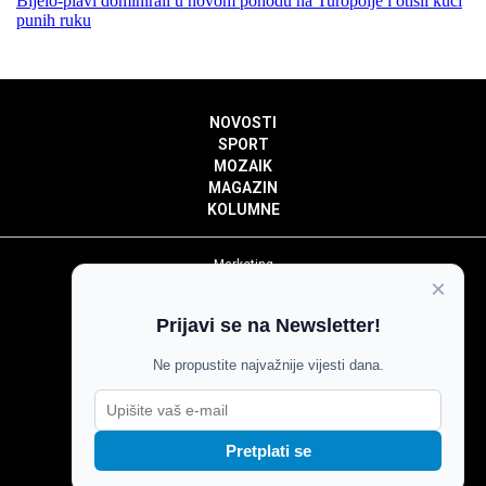
Bijelo-plavi dominirali u novom pohodu na Turopolje i otišli kući
punih ruku
NOVOSTI
SPORT
MOZAIK
MAGAZIN
KOLUMNE
Marketing
×
Politika privatnosti
Politika kolačića
Prijavi se na Newsletter!
Impressum
Pravila prenošenja sadržaja
Ne propustite najvažnije vijesti dana.
Pravila komentiranja
Agroglas
Pretplati se