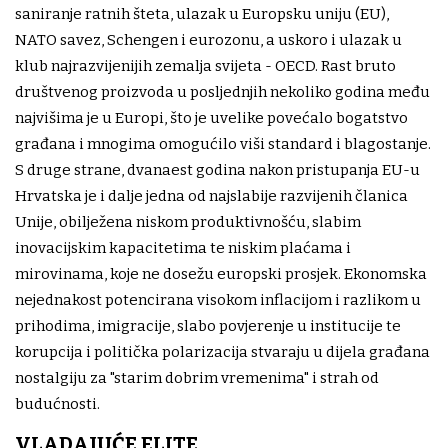
saniranje ratnih šteta, ulazak u Europsku uniju (EU),
NATO savez, Schengen i eurozonu, a uskoro i ulazak u
klub najrazvijenijih zemalja svijeta - OECD. Rast bruto
društvenog proizvoda u posljednjih nekoliko godina među
najvišima je u Europi, što je uvelike povećalo bogatstvo
građana i mnogima omogućilo viši standard i blagostanje.
S druge strane, dvanaest godina nakon pristupanja EU-u
Hrvatska je i dalje jedna od najslabije razvijenih članica
Unije, obilježena niskom produktivnošću, slabim
inovacijskim kapacitetima te niskim plaćama i
mirovinama, koje ne dosežu europski prosjek. Ekonomska
nejednakost potencirana visokom inflacijom i razlikom u
prihodima, imigracije, slabo povjerenje u institucije te
korupcija i politička polarizacija stvaraju u dijela građana
nostalgiju za "starim dobrim vremenima" i strah od
budućnosti.
VLADAJUĆE ELITE