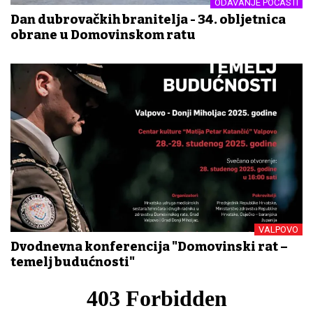
ODAVANJE POČASTI
Dan dubrovačkih branitelja - 34. obljetnica
obrane u Domovinskom ratu
VALPOVO
Dvodnevna konferencija "Domovinski rat –
temelj budućnosti"