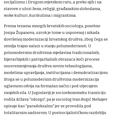
socijalizmu i Drugom svjetskom ratu, a preko njih i na
stavove o ulozi žena, religiji, građanskim slobodama,
woke kulturi, kurikulima i migrantima.
Prema tezama mnogih hrvatskih sociologa, posebno
Josipa Županova, uzrok je tome u usporenoj i nikada
dovršenoj modernizaciji hrvatskog društva, zbog čega se
zemlja trajno nalazi u stanju polumodernosti. U
polumodernim društvima mješavina tradicionalnih,
hijerarhijskih i patrijarhalnih obrazaca koči procese
osuvremenjivanja društva novim tehnologijama,
modelima upravljanja, institucijama i demokratizacijom.
Stoga se u polumodernim društvima modernizacija
uglavnom odvija na formalan način i pod utjecajem
vanjskih sila. U Jugoslaviji je socioekonomsku tranziciju
vodila država "odozgo", pa je sociolog Ivan Rogić Nehajev
opisuje kao "paradoksalnu" jer se provodila pod
totalitarnim nadzorom. U postsocijalističkom razdoblju