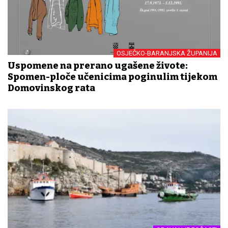
OSJEČKO-BARANJSKA ŽUPANIJA
Uspomene na prerano ugašene živote:
Spomen-ploče učenicima poginulim tijekom
Domovinskog rata