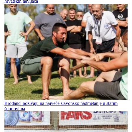
hrvatskih navijača
Brođanci pozivaju na najveće slavonsko nadmetanje u starim
športovima