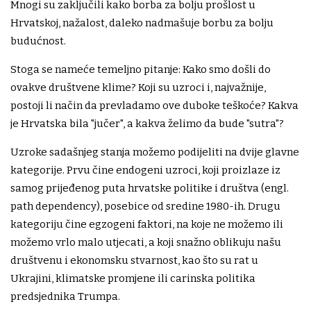
Mnogi su zaključili kako borba za bolju prošlost u
Hrvatskoj, nažalost, daleko nadmašuje borbu za bolju
budućnost.
Stoga se nameće temeljno pitanje: Kako smo došli do
ovakve društvene klime? Koji su uzroci i, najvažnije,
postoji li način da prevladamo ove duboke teškoće? Kakva
je Hrvatska bila "jučer", a kakva želimo da bude "sutra"?
Uzroke sadašnjeg stanja možemo podijeliti na dvije glavne
kategorije. Prvu čine endogeni uzroci, koji proizlaze iz
samog prijeđenog puta hrvatske politike i društva (engl.
path dependency), posebice od sredine 1980-ih. Drugu
kategoriju čine egzogeni faktori, na koje ne možemo ili
možemo vrlo malo utjecati, a koji snažno oblikuju našu
društvenu i ekonomsku stvarnost, kao što su rat u
Ukrajini, klimatske promjene ili carinska politika
predsjednika Trumpa.