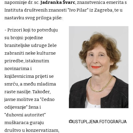
napominje dr. sc.
Jadranka Švarc
, znanstvenica emerita s
Instituta društvenih znanosti "Ivo Pilar" iz Zagreba, te u
nastavku svog priloga piše:
- Prizori koji to potvrđuju
su brojni: pojedine
braniteljske udruge žele
zabraniti neke kulturne
priredbe, istaknutim
novinarima i
književnicima prijeti se
smrću, a među mladima
raste nasilje. Također,
javne molitve za "čedno
odijevanje" žena i
"duhovni autoritet"
USTUPLJENA FOTOGRAFIJA
muškaraca guraju
društvo u konzervatizam,