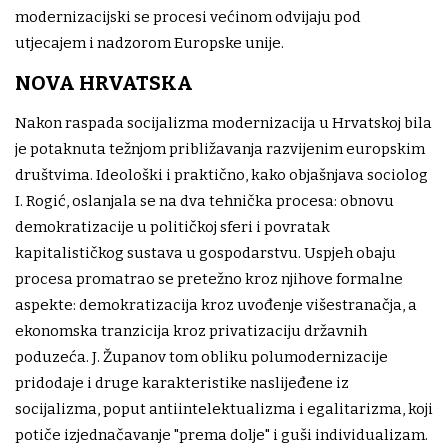
modernizacijski se procesi većinom odvijaju pod
utjecajem i nadzorom Europske unije.
NOVA HRVATSKA
Nakon raspada socijalizma modernizacija u Hrvatskoj bila
je potaknuta težnjom približavanja razvijenim europskim
društvima. Ideološki i praktično, kako objašnjava sociolog
I. Rogić, oslanjala se na dva tehnička procesa: obnovu
demokratizacije u političkoj sferi i povratak
kapitalističkog sustava u gospodarstvu. Uspjeh obaju
procesa promatrao se pretežno kroz njihove formalne
aspekte: demokratizacija kroz uvođenje višestranačja, a
ekonomska tranzicija kroz privatizaciju državnih
poduzeća. J. Županov tom obliku polumodernizacije
pridodaje i druge karakteristike naslijeđene iz
socijalizma, poput antiintelektualizma i egalitarizma, koji
potiče izjednačavanje "prema dolje" i guši individualizam.