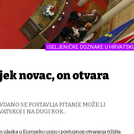
ISELJENIČKE DOZNAKE U HRVATSK
ijek novac, on otvara
VDANO SE POSTAVLJA PITANJE MOŽE LI
ATSKOJ I NA DUGI ROK...
 ulaska u Europsku uniju i postupnog otvaranja tržišta