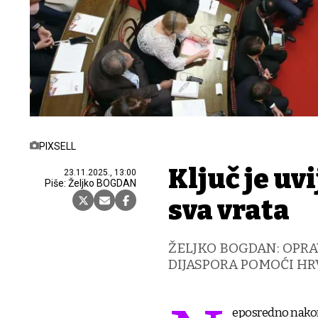
PIXSELL
Ključ je uv
23.11.2025., 13:00
Piše: Željko BOGDAN
sva vrata
ŽELJKO BOGDAN: OPRA
DIJASPORA POMOĆI HRV
eposredno nakon