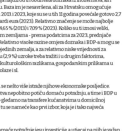
a najuži od tri obuhvata doznaka iz inozemstva, ali i
u. Baza im je nesavršena, ali za Hrvatsku omogućuje
13. i 2023., koje su se u tih 11 godina povećale gotovo 2,7
lijardi eura (2023.). Relativno značenje se može najbolje
5 % (2013.) i 7,09 % (2023.). Koliko su ti iznosi veliki,
im zemljama - prema podatcima za 2023., prednjače
Relativno visoke razine omjera doznaka i BDP-a mogu se
edinih zemalja, a za relativno niske vrijednosti za
 (2,9 %) uzroke treba tražiti i u drugim faktorima,
e, kulturološkim razlikama, gospodarskim prilikama u
aze i sl.
 se nešto više istraže njihove ekonomske posljedice.
stva nepobitno potiču domaću potražnju, a time i BDP u
o gledamo na transfere kućanstvima u domicilnoj
u se nameće kao prvi izbor, koja je i tako najveća
e potražnje jesu investicije, a utjecaj na njih je važan