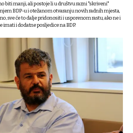
biti manji, ali postoje li u društvu razni "skriveni"
njem BDP-u i otežanom otvaranju novih radnih mjesta,
vno, sve će to dalje pridonositi i usporenom rastu, ako ne i
e imati i dodatne posljedice na BDP.