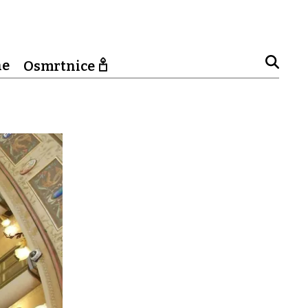
ne
Osmrtnice