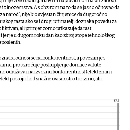
ji nije volio raditi (pa tako ni napraviti normalan zahod),
 iz inozemstva. A s obzirom na to da se jasno očitovao da
i za narod", nije bio svjestan činjenice da dugoročno
arskog rasta ako se i drugi primatelji doznaka povedu za
fiktivan, ali primjer zorno prikazuje da rast
i jer je u dugom roku dan kao zbroj stope tehnološkog
zaposlenih.
oznaka odnosi se na konkurentnost, a povezan je s
, naime, prouzročuje poskupljenje domaće valute
ljno odražava i na izvoznu konkurentnost (efekt znan i
fekt postoji i kod snažne ovisnosti o turizmu, ali i