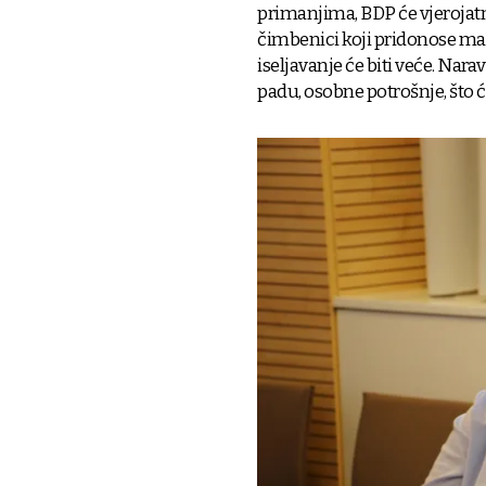
primanjima, BDP će vjerojatno 
čimbenici koji pridonose ma
iseljavanje će biti veće. Nara
padu, osobne potrošnje, što ć