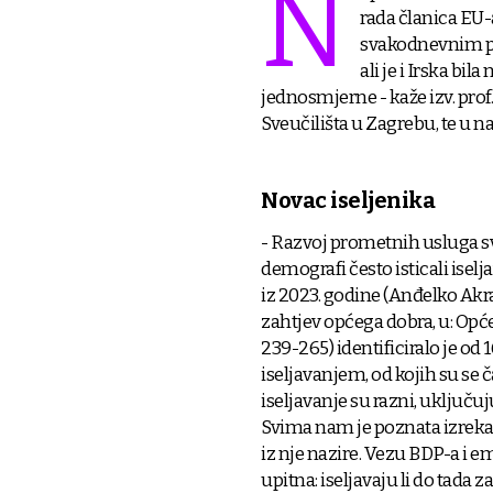
N
rada članica EU
svakodnevnim p
ali je i Irska bi
jednosmjerne - kaže izv. prof. 
Sveučilišta u Zagrebu, te u n
Novac iseljenika
- Razvoj prometnih usluga sva
demografi često isticali isel
iz 2023. godine (Anđelko Ak
zahtjev općega dobra, u: Opć
239-265) identificiralo je od
iseljavanjem, od kojih su se 
iseljavanje su razni, uključu
Svima nam je poznata izreka 
iz nje nazire. Vezu BDP-a i e
upitna: iseljavaju li do tada 