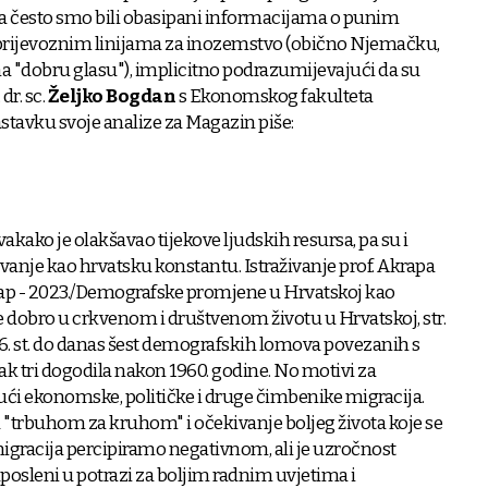
-a često smo bili obasipani informacijama o punim
rijevoznim linijama za inozemstvo (obično Njemačku,
la na "dobru glasu"), implicitno podrazumijevajući da su
dr. sc.
Željko Bogdan
s Ekonomskog fakulteta
astavku svoje analize za Magazin piše:
kako je olakšavao tijekove ljudskih resursa, pa su i
javanje kao hrvatsku konstantu. Istraživanje prof. Akrapa
rap - 2023./Demografske promjene u Hrvatskoj kao
e dobro u crkvenom i društvenom životu u Hrvatskoj, str.
 16. st. do danas šest demografskih lomova povezanih s
čak tri dogodila nakon 1960. godine. No motivi za
jući ekonomske, političke i druge čimbenike migracija.
"trbuhom za kruhom" i očekivanje boljeg života koje se
migracija percipiramo negativnom, ali je uzročnost
zaposleni u potrazi za boljim radnim uvjetima i