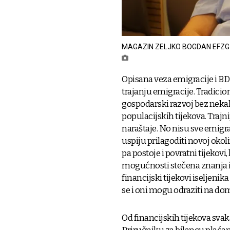
MAGAZIN ZELJKO BOGDAN EFZG
Opisana veza emigracije i BDP-
trajanju emigracije. Tradicio
gospodarski razvoj bez nekakv
populacijskih tijekova. Trajni
naraštaje. No nisu sve emigrac
uspiju prilagoditi novoj okol
pa postoje i povratni tijekovi
mogućnosti stečena znanja i vj
financijski tijekovi iseljeni
se i oni mogu odraziti na d
Od financijskih tijekova sva