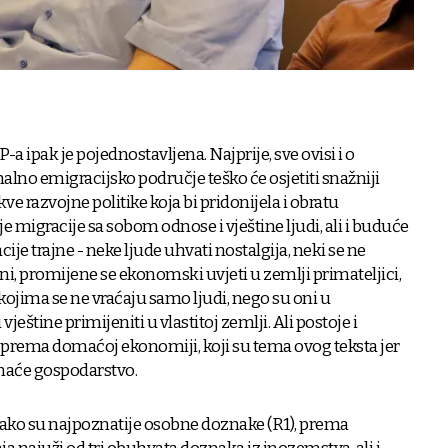
a ipak je pojednostavljena. Najprije, sve ovisi i o
nalno emigracijsko područje teško će osjetiti snažniji
e razvojne politike koja bi pridonijela i obratu
je migracije sa sobom odnose i vještine ljudi, ali i buduće
ije trajne - neke ljude uhvati nostalgija, neki se ne
ini, promijene se ekonomski uvjeti u zemlji primateljici,
, kojima se ne vraćaju samo ljudi, nego su oni u
eštine primijeniti u vlastitoj zemlji. Ali postoje i
ka prema domaćoj ekonomiji, koji su tema ovog teksta jer
omaće gospodarstvo.
kako su najpoznatije osobne doznake (R1), prema