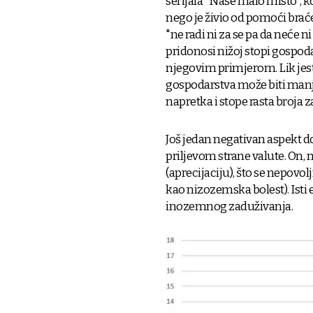
serijala "Naše malo misto", ko
nego je živio od pomoći braće
"ne radi ni za se pa da neće n
pridonosi nižoj stopi gospod
njegovim primjerom. Lik jest 
gospodarstva može biti manj
napretka i stope rasta broja 
Još jedan negativan aspekt d
priljevom strane valute. On
(aprecijaciju), što se nepovo
kao nizozemska bolest). Isti e
inozemnog zaduživanja.