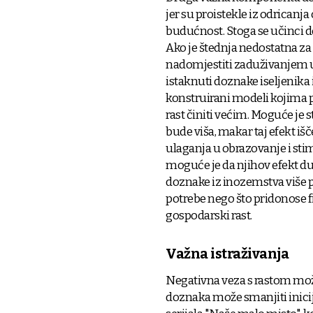
jer su proistekle iz odricanj
budućnost. Stoga se učinci 
Ako je štednja nedostatna za 
nadomjestiti zaduživanjem u 
istaknuti doznake iseljenika
konstruirani modeli kojima p
rast činiti većim. Moguće je
bude viša, makar taj efekt i
ulaganja u obrazovanje i stimu
moguće je da njihov efekt dug
doznake iz inozemstva više 
potrebe nego što pridonose fi
gospodarski rast.
Važna istraživanja
Negativna veza s rastom može s
doznaka može smanjiti inicijat