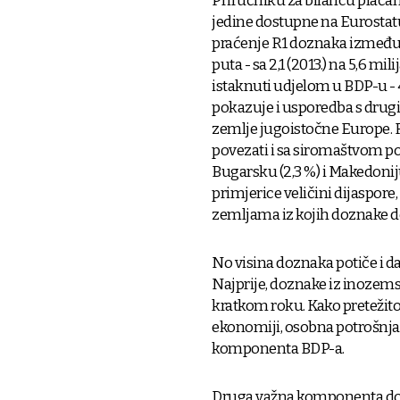
Priručniku za bilancu plaćanj
jedine dostupne na Eurostat
praćenje R1 doznaka između 20
puta - sa 2,1 (2013.) na 5,6 mi
istaknuti udjelom u BDP-u - 4,6
pokazuje i usporedba s drug
zemlje jugoistočne Europe. 
povezati i sa siromaštvom poj
Bugarsku (2,3 %) i Makedoniju
primjerice veličini dijaspor
zemljama iz kojih doznake dol
No visina doznaka potiče i da
Najprije, doznake iz inozem
kratkom roku. Kako pretežit
ekonomiji, osobna potrošnja t
komponenta BDP-a.
Druga važna komponenta domać