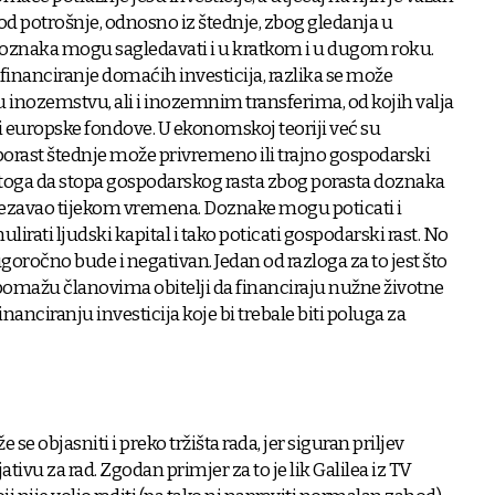
a od potrošnje, odnosno iz štednje, zbog gledanja u
doznaka mogu sagledavati i u kratkom i u dugom roku.
financiranje domaćih investicija, razlika se može
inozemstvu, ali i inozemnim transferima, od kojih valja
 i europske fondove. U ekonomskoj teoriji već su
orast štednje može privremeno ili trajno gospodarski
 stoga da stopa gospodarskog rasta zbog porasta doznaka
ščezavao tijekom vremena. Doznake mogu poticati i
lirati ljudski kapital i tako poticati gospodarski rast. No
oročno bude i negativan. Jedan od razloga za to jest što
pomažu članovima obitelji da financiraju nužne životne
nanciranju investicija koje bi trebale biti poluga za
e objasniti i preko tržišta rada, jer siguran priljev
ivu za rad. Zgodan primjer za to je lik Galilea iz TV