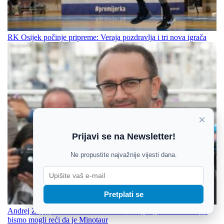
RK Osijek počinje pripreme: Veraja pozdravlja i tri nova igrača
×
Prijavi se na Newsletter!
Ne propustite najvažnije vijesti dana.
Pretplati se
Andrej Zvjagincev: U mom filmu ne postoji nijedan lik za koga
bismo mogli reći da je Minotaur