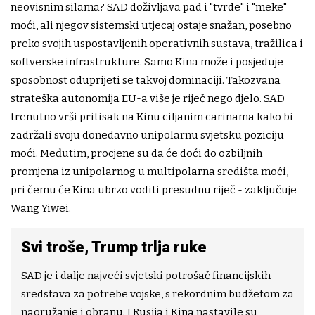
neovisnim silama? SAD doživljava pad i "tvrde" i "meke"
moći, ali njegov sistemski utjecaj ostaje snažan, posebno
preko svojih uspostavljenih operativnih sustava, tražilica i
softverske infrastrukture. Samo Kina može i posjeduje
sposobnost oduprijeti se takvoj dominaciji. Takozvana
strateška autonomija EU-a više je riječ nego djelo. SAD
trenutno vrši pritisak na Kinu ciljanim carinama kako bi
zadržali svoju donedavno unipolarnu svjetsku poziciju
moći. Međutim, procjene su da će doći do ozbiljnih
promjena iz unipolarnog u multipolarna središta moći,
pri čemu će Kina ubrzo voditi presudnu riječ - zaključuje
Wang Yiwei.
Svi troše, Trump trlja ruke
SAD je i dalje najveći svjetski potrošač financijskih
sredstava za potrebe vojske, s rekordnim budžetom za
naoružanje i obranu. I Rusija i Kina nastavile su