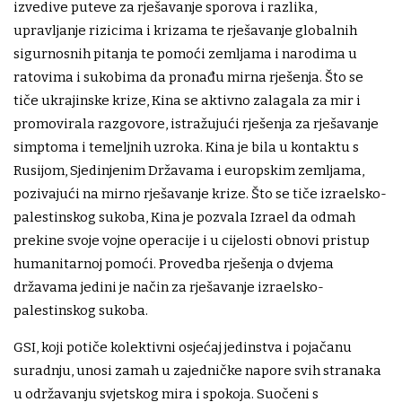
izvedive puteve za rješavanje sporova i razlika,
upravljanje rizicima i krizama te rješavanje globalnih
sigurnosnih pitanja te pomoći zemljama i narodima u
ratovima i sukobima da pronađu mirna rješenja. Što se
tiče ukrajinske krize, Kina se aktivno zalagala za mir i
promovirala razgovore, istražujući rješenja za rješavanje
simptoma i temeljnih uzroka. Kina je bila u kontaktu s
Rusijom, Sjedinjenim Državama i europskim zemljama,
pozivajući na mirno rješavanje krize. Što se tiče izraelsko-
palestinskog sukoba, Kina je pozvala Izrael da odmah
prekine svoje vojne operacije i u cijelosti obnovi pristup
humanitarnoj pomoći. Provedba rješenja o dvjema
državama jedini je način za rješavanje izraelsko-
palestinskog sukoba.
GSI, koji potiče kolektivni osjećaj jedinstva i pojačanu
suradnju, unosi zamah u zajedničke napore svih stranaka
u održavanju svjetskog mira i spokoja. Suočeni s