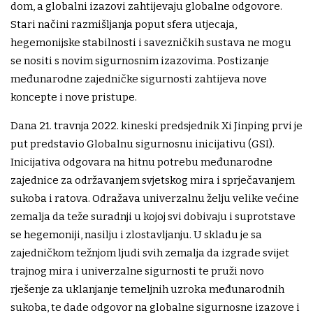
dom, a globalni izazovi zahtijevaju globalne odgovore.
Stari načini razmišljanja poput sfera utjecaja,
hegemonijske stabilnosti i savezničkih sustava ne mogu
se nositi s novim sigurnosnim izazovima. Postizanje
međunarodne zajedničke sigurnosti zahtijeva nove
koncepte i nove pristupe.
Dana 21. travnja 2022. kineski predsjednik Xi Jinping prvi je
put predstavio Globalnu sigurnosnu inicijativu (GSI).
Inicijativa odgovara na hitnu potrebu međunarodne
zajednice za održavanjem svjetskog mira i sprječavanjem
sukoba i ratova. Odražava univerzalnu želju velike većine
zemalja da teže suradnji u kojoj svi dobivaju i suprotstave
se hegemoniji, nasilju i zlostavljanju. U skladu je sa
zajedničkom težnjom ljudi svih zemalja da izgrade svijet
trajnog mira i univerzalne sigurnosti te pruži novo
rješenje za uklanjanje temeljnih uzroka međunarodnih
sukoba, te dade odgovor na globalne sigurnosne izazove i