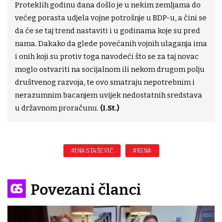
Proteklih godinu dana došlo je u nekim zemljama do
većeg porasta udjela vojne potrošnje u BDP-u, a čini se
da će se taj trend nastaviti i u godinama koje su pred
nama. Dakako da glede povećanih vojnih ulaganja ima
i onih koji su protiv toga navodeći što se za taj novac
moglo ostvariti na socijalnom ili nekom drugom polju
društvenog razvoja, te ovo smatraju nepotrebnim i
nerazumnim bacanjem uvijek nedostatnih sredstava
u državnom proračunu.
(I.St.)
#INA STAŠEVIĆ
#KINA
Povezani članci