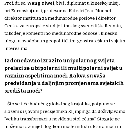
Prof. dr. sc.
Wang Yiwei
, bivši diplomat u kineskoj misiji
pri Europskoj uniji, profesor na Katedri Jean Monnet,
direktor Instituta za međunarodne poslove i direktor
Centra za europske studije kineskog sveučilišta Renmin,
također je komentirao međunarodne odnose i kinesku
ulogu u ovodobnim geopolitičkim, geostrateškim i vojnim
interesima.
Iz donedavno izrazito unipolarnog svijeta
prelazi se u bipolarni ili multipolarni svijet u
raznim aspektima moći. Kakva su vaša
predviđanja u daljnjim promjenama svjetskih
središta moći?
- Što se tiče budućeg globalnog krajolika, potpuno se
slažem s izjavom predsjednika Xi Jinpinga da doživljavamo
"veliku transformaciju neviđenu stoljećima". Stoga je ne
možemo razumjeti logikom modernih struktura moći ili