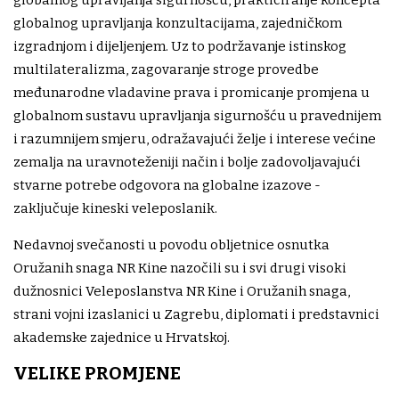
globalnog upravljanja konzultacijama, zajedničkom
izgradnjom i dijeljenjem. Uz to podržavanje istinskog
multilateralizma, zagovaranje stroge provedbe
međunarodne vladavine prava i promicanje promjena u
globalnom sustavu upravljanja sigurnošću u pravednijem
i razumnijem smjeru, odražavajući želje i interese većine
zemalja na uravnoteženiji način i bolje zadovoljavajući
stvarne potrebe odgovora na globalne izazove -
zaključuje kineski veleposlanik.
Nedavnoj svečanosti u povodu obljetnice osnutka
Oružanih snaga NR Kine nazočili su i svi drugi visoki
dužnosnici Veleposlanstva NR Kine i Oružanih snaga,
strani vojni izaslanici u Zagrebu, diplomati i predstavnici
akademske zajednice u Hrvatskoj.
VELIKE PROMJENE