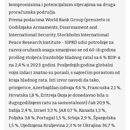
kompromisima i potencijalnim utjecajima na druga
proračunska područja.
Prema podacima World Bank Group (preuzeto iz
Godišnjaka Armaments, Disarmament and
International Security, Stockholm International
Peace Research Institute - SIPRI) udio potrošnje za
razvoj oružanih snaga smanjivao se od 60-ih godina
prošlog stoljeća (razdoblje hladnog rata) sa 6 % BDP-a
na 2,4 % u 2023. godini. Posljednjih godina globalni
vojni izdaci znatno su porasli, s najvećim porastom od
kraja hladnog rata. Isti izvor navodi da tako,
primjerice, Azerbajdžan izdvaja 4,6 %, Francuska 2,1 %,
Hrvatska 1,8 %, Eritreja (koja je donedavno bila u
dugogodišnjem ratu za samostalnost) čak 20,9 %,
Indija 2,4 %, Izrael 3,3 %, JAR 0,7 %, Kanada 1,3 %,
Poljska 3,8 %, Portugal 1,5 %, Srbija 2,9 %, Španjolska
1,5 %, Ujedinjena Kraljevina 2,3 % te Ukrajina 36,7 %.