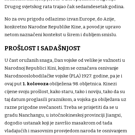
Drugog svjetskog rata trajao čak sedamdesetak godina.
No za ovu prigodu odlazimo izvan Europe, do Azije,
konkretno Narodne Republike Kine, a povod je upravo
netom naznačeni kontekst u širem i dubljem smislu.
PROŠLOST I SADAŠNJOST
U čast oružanih snaga, Dan vojske od velike je važnosti u
Narodnoj Republici Kini, kojim se označava osnivanje
Narodnooslobodilačke vojske (PLA) 1927. godine, pa je i
ovaj put
1. kolovoza
obilježena 98. obljetnica. Kinezi
cijene svoju prošlost, kako staru, tako i noviju, tako da su
taj datum proglasili praznikom, a vojska ga obilježava uz
razne prigodne svečanosti. Treba se prisjetiti da se u
gradu Nanchangu, u istočnokineskoj provinciji Jiangxi,
dogodio ustanak koji je završio masakrom od tada
vladajućih i masovnim prosvjedom naroda te osnivanjem