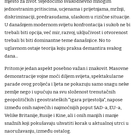
mjesto za život. Svjedočimo svakodnevno mnogim
jednostranim pritiscima, ucjenama i prijetnjama, mržnji,
diskriminaciji, predrasudama, ulaskom u rizične situacije.
U današnjem modernom svijetu konfrontacija i sukob ne bi
trebali biti opcija, već mir, razvoj, uključivost i otvorenost
trebali bi biti dominantne teme današnjice. No to
uglavnom ostaje teorija koju praksa demantira svakog
dana...
Pritom je jedan aspekt posebno važan i znakovit. Masovne
demonstracije vojne moći diljem svijeta, spektakularne
parade ovog proljeća i ljeta ne pokazuju samo snagu neke
zemlje nego i upućuju na svu složenost trenutačnih
geopolitičkih i geostrateških "igara prijestolja", napose
između onih najvećih i najmoćnijih poput SAD-a, EU-a,
Velike Britanije, Rusije i Kine, ali i onih manjih i manje
snažnih koji pokušavaju uhvatiti korak u aktualnoj utrci u
naoružavanju, između ostalog.