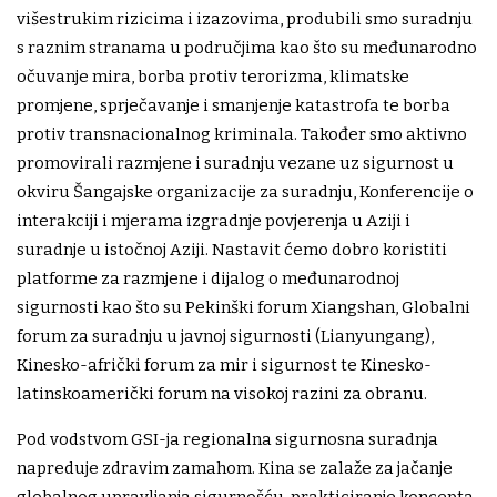
višestrukim rizicima i izazovima, produbili smo suradnju
s raznim stranama u područjima kao što su međunarodno
očuvanje mira, borba protiv terorizma, klimatske
promjene, sprječavanje i smanjenje katastrofa te borba
protiv transnacionalnog kriminala. Također smo aktivno
promovirali razmjene i suradnju vezane uz sigurnost u
okviru Šangajske organizacije za suradnju, Konferencije o
interakciji i mjerama izgradnje povjerenja u Aziji i
suradnje u istočnoj Aziji. Nastavit ćemo dobro koristiti
platforme za razmjene i dijalog o međunarodnoj
sigurnosti kao što su Pekinški forum Xiangshan, Globalni
forum za suradnju u javnoj sigurnosti (Lianyungang),
Kinesko-afrički forum za mir i sigurnost te Kinesko-
latinskoamerički forum na visokoj razini za obranu.
Pod vodstvom GSI-ja regionalna sigurnosna suradnja
napreduje zdravim zamahom. Kina se zalaže za jačanje
globalnog upravljanja sigurnošću, prakticiranje koncepta