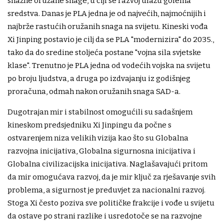
snažne oružane snage, u čiji se razvoj ulažu golema
sredstva. Danas je PLA jedna je od najvećih, najmoćnijih i
najbrže rastućih oružanih snaga na svijetu. Kineski vođa
Xi Jinping postavio je cilj da se PLA "modernizira" do 2035.,
tako da do sredine stoljeća postane "vojna sila svjetske
klase". Trenutno je PLA jedna od vodećih vojska na svijetu
po broju ljudstva, a druga po izdvajanju iz godišnjeg
proračuna, odmah nakon oružanih snaga SAD-a.
Dugotrajan mir i stabilnost omogućili su sadašnjem
kineskom predsjedniku Xi Jinpingu da počne s
ostvarenjem niza velikih vizija kao što su Globalna
razvojna inicijativa, Globalna sigurnosna inicijativa i
Globalna civilizacijska inicijativa. Naglašavajući pritom
da mir omogućava razvoj, da je mir ključ za rješavanje svih
problema, a sigurnost je preduvjet za nacionalni razvoj.
Stoga Xi često poziva sve političke frakcije i vođe u svijetu
da ostave po strani razlike i usredotoče se na razvojne