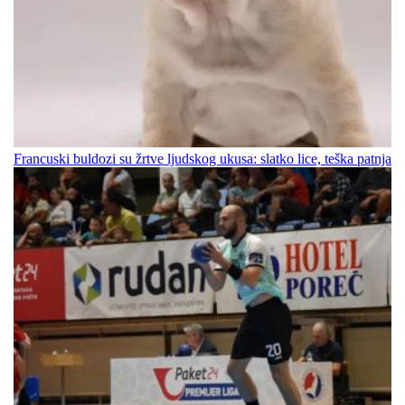
Francuski buldozi su žrtve ljudskog ukusa: slatko lice, teška patnja