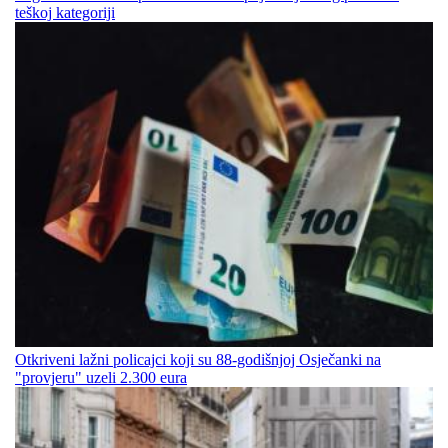
teškoj kategoriji
Otkriveni lažni policajci koji su 88-godišnjoj Osječanki na
"provjeru" uzeli 2.300 eura