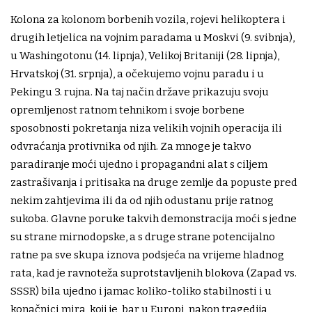
Kolona za kolonom borbenih vozila, rojevi helikoptera i
drugih letjelica na vojnim paradama u Moskvi (9. svibnja),
u Washingotonu (14. lipnja), Velikoj Britaniji (28. lipnja),
Hrvatskoj (31. srpnja), a očekujemo vojnu paradu i u
Pekingu 3. rujna. Na taj način države prikazuju svoju
opremljenost ratnom tehnikom i svoje borbene
sposobnosti pokretanja niza velikih vojnih operacija ili
odvraćanja protivnika od njih. Za mnoge je takvo
paradiranje moći ujedno i propagandni alat s ciljem
zastrašivanja i pritisaka na druge zemlje da popuste pred
nekim zahtjevima ili da od njih odustanu prije ratnog
sukoba. Glavne poruke takvih demonstracija moći s jedne
su strane mirnodopske, a s druge strane potencijalno
ratne pa sve skupa iznova podsjeća na vrijeme hladnog
rata, kad je ravnoteža suprotstavljenih blokova (Zapad vs.
SSSR) bila ujedno i jamac koliko-toliko stabilnosti i u
konačnici mira, koji je, bar u Europi, nakon tragedija