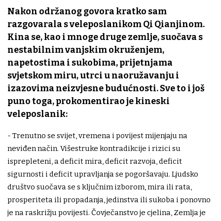
Nakon održanog govora kratko sam
razgovarala s veleposlanikom Qi Qianjinom.
Kina se, kao i mnoge druge zemlje, suočava s
nestabilnim vanjskim okruženjem,
napetostima i sukobima, prijetnjama
svjetskom miru, utrci u naoružavanju i
izazovima neizvjesne budućnosti. Sve to i još
puno toga, prokomentirao je kineski
veleposlanik:
- Trenutno se svijet, vremena i povijest mijenjaju na
neviđen način. Višestruke kontradikcije i rizici su
isprepleteni, a deficit mira, deficit razvoja, deficit
sigurnosti i deficit upravljanja se pogoršavaju. Ljudsko
društvo suočava se s ključnim izborom, mira ili rata,
prosperiteta ili propadanja, jedinstva ili sukoba i ponovno
je na raskrižju povijesti. Čovječanstvo je cjelina, Zemlja je