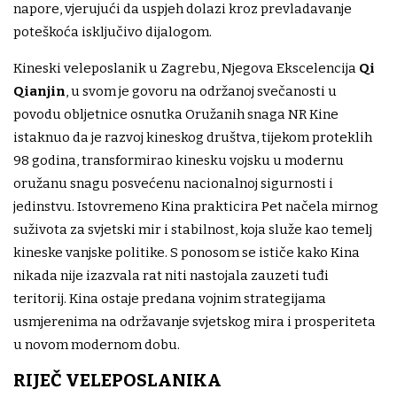
napore, vjerujući da uspjeh dolazi kroz prevladavanje
poteškoća isključivo dijalogom.
Kineski veleposlanik u Zagrebu, Njegova Ekscelencija
Qi
Qianjin
, u svom je govoru na održanoj svečanosti u
povodu obljetnice osnutka Oružanih snaga NR Kine
istaknuo da je razvoj kineskog društva, tijekom proteklih
98 godina, transformirao kinesku vojsku u modernu
oružanu snagu posvećenu nacionalnoj sigurnosti i
jedinstvu. Istovremeno Kina prakticira Pet načela mirnog
suživota za svjetski mir i stabilnost, koja služe kao temelj
kineske vanjske politike. S ponosom se ističe kako Kina
nikada nije izazvala rat niti nastojala zauzeti tuđi
teritorij. Kina ostaje predana vojnim strategijama
usmjerenima na održavanje svjetskog mira i prosperiteta
u novom modernom dobu.
RIJEČ VELEPOSLANIKA