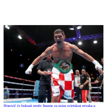
Hrgović će boksati protiv Itaume za pojas svjetskog prvaka u