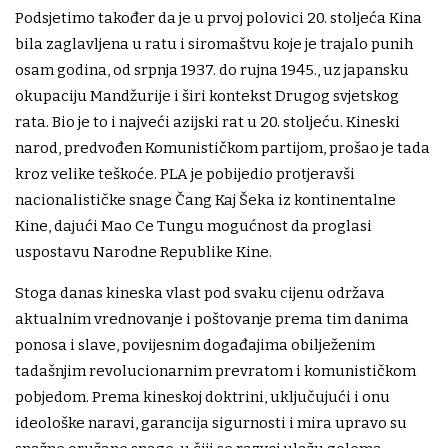
Podsjetimo također da je u prvoj polovici 20. stoljeća Kina
bila zaglavljena u ratu i siromaštvu koje je trajalo punih
osam godina, od srpnja 1937. do rujna 1945., uz japansku
okupaciju Mandžurije i širi kontekst Drugog svjetskog
rata. Bio je to i najveći azijski rat u 20. stoljeću. Kineski
narod, predvođen Komunističkom partijom, prošao je tada
kroz velike teškoće. PLA je pobijedio protjeravši
nacionalističke snage Čang Kaj Šeka iz kontinentalne
Kine, dajući Mao Ce Tungu mogućnost da proglasi
uspostavu Narodne Republike Kine.
Stoga danas kineska vlast pod svaku cijenu održava
aktualnim vrednovanje i poštovanje prema tim danima
ponosa i slave, povijesnim događajima obilježenim
tadašnjim revolucionarnim prevratom i komunističkom
pobjedom. Prema kineskoj doktrini, uključujući i onu
ideološke naravi, garancija sigurnosti i mira upravo su