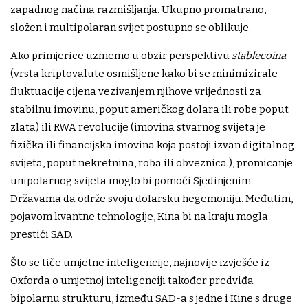
zapadnog načina razmišljanja. Ukupno promatrano,
složen i multipolaran svijet postupno se oblikuje.
Ako primjerice uzmemo u obzir perspektivu
stablecoina
(vrsta kriptovalute osmišljene kako bi se minimizirale
fluktuacije cijena vezivanjem njihove vrijednosti za
stabilnu imovinu, poput američkog dolara ili robe poput
zlata) ili RWA revolucije (imovina stvarnog svijeta je
fizička ili financijska imovina koja postoji izvan digitalnog
svijeta, poput nekretnina, roba ili obveznica.), promicanje
unipolarnog svijeta moglo bi pomoći Sjedinjenim
Državama da održe svoju dolarsku hegemoniju. Međutim,
pojavom kvantne tehnologije, Kina bi na kraju mogla
prestići SAD.
Što se tiče umjetne inteligencije, najnovije izvješće iz
Oxforda o umjetnoj inteligenciji također predviđa
bipolarnu strukturu, između SAD-a s jedne i Kine s druge