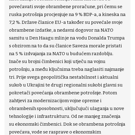
povećavati svoje obrambene proračune, pri čemu se
ruska potrošnja procjenjuje na 9 % BDP-a, a kineska na
7,2 %. Države članice EU-a također su povećale svoje
obrambene izdatke, a nedavni dogovor na NATO
samitu u Den Haagu mlin je na vodu Donalda Trumpa
s obzirom na to da su članice Saveza morale pristati
na 5 % izdvajanja za NATO u budućem razdoblju.
Inače su brojni čimbenici koji utječu na vojnu
potrošnju, a među ključnima treba naglasiti najmanje
tri. Prije svega geopolitička nestabilnost i aktualni
sukob u Ukrajini te drugi regionalni sukobi glavni su
pokretači povećanja obrambene potrošnje. Potom
zahtjevi za modernizacijom vojne opreme i
obrambenih sposobnosti, uključujući ulaganja u nove
tehnologije i infrastrukturu. Od ne manjeg značenja
su ekonomski čimbenici. Dok se obrambena potrošnja
povećava, vode se rasprave o ekonomskim