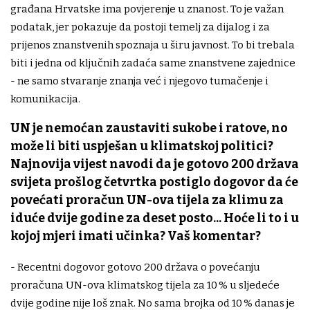
građana Hrvatske ima povjerenje u znanost. To je važan
podatak, jer pokazuje da postoji temelj za dijalog i za
prijenos znanstvenih spoznaja u širu javnost. To bi trebala
biti i jedna od ključnih zadaća same znanstvene zajednice
- ne samo stvaranje znanja već i njegovo tumačenje i
komunikacija.
UN je nemoćan zaustaviti sukobe i ratove, no
može li biti uspješan u klimatskoj politici?
Najnovija vijest navodi da je gotovo 200 država
svijeta prošlog četvrtka postiglo dogovor da će
povećati proračun UN-ova tijela za klimu za
iduće dvije godine za deset posto... Hoće li to i u
kojoj mjeri imati učinka? Vaš komentar?
- Recentni dogovor gotovo 200 država o povećanju
proračuna UN-ova klimatskog tijela za 10 % u sljedeće
dvije godine nije loš znak. No sama brojka od 10 % danas je