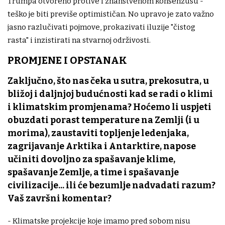
Trumpa otvoreno protive i znanstvenom konsenzusu -
teško je biti previše optimističan. No upravo je zato važno
jasno razlučivati pojmove, prokazivati iluzije "čistog
rasta" i inzistirati na stvarnoj održivosti.
PROMJENE I OPSTANAK
Zaključno, što nas čeka u sutra, prekosutra, u
bližoj i daljnjoj budućnosti kad se radi o klimi
i klimatskim promjenama? Hoćemo li uspjeti
obuzdati porast temperature na Zemlji (i u
morima), zaustaviti topljenje ledenjaka,
zagrijavanje Arktika i Antarktire, napose
učiniti dovoljno za spašavanje klime,
spašavanje Zemlje, a time i spašavanje
civilizacije... ili će bezumlje nadvadati razum?
Vaš završni komentar?
- Klimatske projekcije koje imamo pred sobom nisu