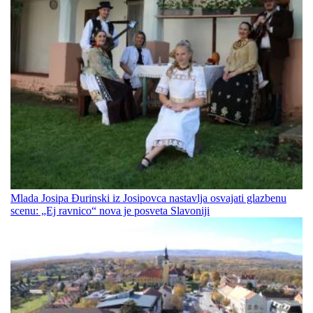
Mlada Josipa Đurinski iz Josipovca nastavlja osvajati glazbenu
scenu: „Ej ravnico“ nova je posveta Slavoniji