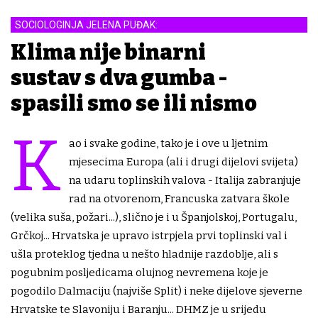
SOCIOLOGINJA JELENA PUĐAK:
Klima nije binarni
sustav s dva gumba -
spasili smo se ili nismo
K
ao i svake godine, tako je i ove u ljetnim
mjesecima Europa (ali i drugi dijelovi svijeta)
na udaru toplinskih valova - Italija zabranjuje
rad na otvorenom, Francuska zatvara škole
(velika suša, požari...), slično je i u Španjolskoj, Portugalu,
Grčkoj... Hrvatska je upravo istrpjela prvi toplinski val i
ušla proteklog tjedna u nešto hladnije razdoblje, ali s
pogubnim posljedicama olujnog nevremena koje je
pogodilo Dalmaciju (najviše Split) i neke dijelove sjeverne
Hrvatske te Slavoniju i Baranju... DHMZ je u srijedu