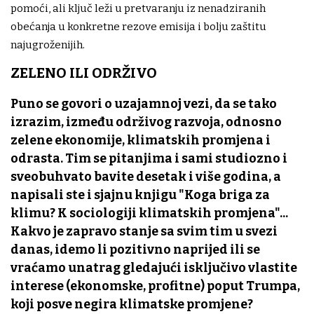
pomoći, ali ključ leži u pretvaranju iz nenadziranih
obećanja u konkretne rezove emisija i bolju zaštitu
najugroženijih.
ZELENO ILI ODRŽIVO
Puno se govori o uzajamnoj vezi, da se tako
izrazim, između održivog razvoja, odnosno
zelene ekonomije, klimatskih promjena i
odrasta. Tim se pitanjima i sami studiozno i
sveobuhvato bavite desetak i više godina, a
napisali ste i sjajnu knjigu "Koga briga za
klimu? K sociologiji klimatskih promjena"...
Kakvo je zapravo stanje sa svim tim u svezi
danas, idemo li pozitivno naprijed ili se
vraćamo unatrag gledajući isključivo vlastite
interese (ekonomske, profitne) poput Trumpa,
koji posve negira klimatske promjene?