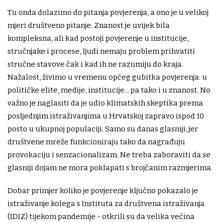
Tu onda dolazimo do pitanja povjerenja, a ono je u velikoj
mjeri društveno pitanje. Znanost je uvijek bila
kompleksna, ali kad postoji povjerenje u institucije,
stručnjake i procese, ljudi nemaju problem prihvatiti
stručne stavove čak i kad ih ne razumiju do kraja.
Nažalost, živimo u vremenu općeg gubitka povjerenja: u
političke elite, medije, institucije... pa tako i u znanost. No
važno je naglasiti da je udio klimatskih skeptika prema
posljednjim istraživanjima u Hrvatskoj zapravo ispod 10
posto u ukupnoj populaciji. Samo su danas glasniji, jer
društvene mreže funkcioniraju tako da nagrađuju
provokaciju i senzacionalizam. Ne treba zaboraviti da se
glasniji dojam ne mora poklapati s brojčanim razmjerima.
Dobar primjer koliko je povjerenje ključno pokazalo je
istraživanje kolega s Instituta za društvena istraživanja
(IDIZ) tijekom pandemije - otkrili su da velika većina