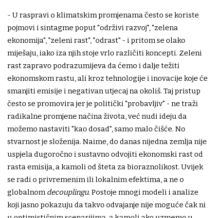
- U raspravi o klimatskim promjenama često se koriste
pojmovi i sintagme poput "održivi razvoj", "zelena
ekonomija", "zeleni rast", "odrast" - i pritom se olako
miješaju, iako iza njih stoje vrlo različiti koncepti. Zeleni
rast zapravo podrazumijeva da ćemo i dalje težiti
ekonomskom rastu, ali kroz tehnologije i inovacije koje će
smanjiti emisije i negativan utjecaj na okoliš. Taj pristup
često se promovira jer je politički "probavljiv" - ne traži
radikalne promjene načina života, već nudi ideju da
možemo nastaviti "kao dosad", samo malo čišće. No
stvarnost je složenija. Naime, do danas nijedna zemlja nije
uspjela dugoročno i sustavno odvojiti ekonomski rast od
rasta emisija, a kamoli od šteta za bioraznolikost. Uvijek
se radi o privremenim ili lokalnim efektima, a ne o
globalnom
decouplingu
. Postoje mnogi modeli i analize
koji jasno pokazuju da takvo odvajanje nije moguće čak ni
u optimističnim scenarijima, a kamoli ako uzmemo u