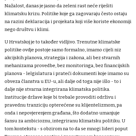
Nažalost, danas je jasno da zeleni rast neće riješiti
klimatsku krizu. Politike koje ga zagovaraju često ostaju
na razini deklaracija i projekata koji više koriste ekonomiji
nego društvu i klimi.
U Hrvatskoj je to također vidljivo. Trenutne klimatske
politike ovdje postoje samo formalno, imamo cijeli niz
akcijskih planova, strategija i zakona, ali bez stvarnih
mehanizama provedbe, bez monitoringa, bez financijskih
planova - lelgislatura i prateći dokumenti koje imamo su
obveza članstva u EU-u, ali dalje od toga nije išlo - to i
dalje nije stvarna integrirana klimatska politika.
Institucije države koje bi trebale provoditi održivu i
pravednu tranziciju opterećene su klijentelizmom, pa
onda i nepovjerenjem građana, što dodatno umanjuje
šansu za ambicioznu, integriranu klimatsku politiku. U
tom kontekstu - s obzirom na to da se mnogi lideri poput