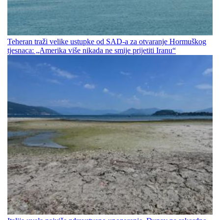
Teheran traži velike ustupke od SAD-a za otvaranje Hormuškog
tjesnaca: „Amerika više nikada ne smije prijetiti Iranu“