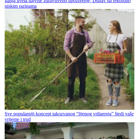
Italija uvela najviše zdravstveno upozorenje, Dunav na rekordno
niskim razinama
Sve popularniji koncept takozvanog “lijenog vrtlarenja” štedi vaše
vrijeme i trud