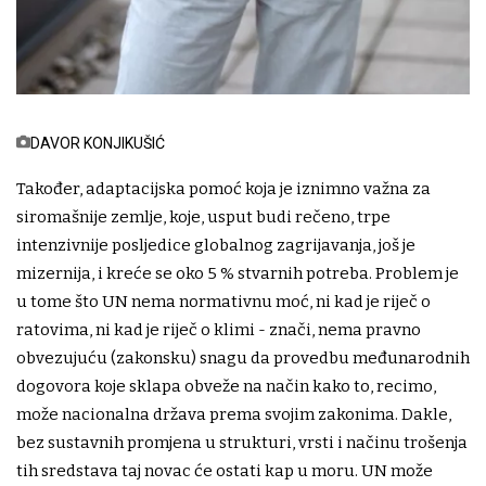
DAVOR KONJIKUŠIĆ
Također, adaptacijska pomoć koja je iznimno važna za
siromašnije zemlje, koje, usput budi rečeno, trpe
intenzivnije posljedice globalnog zagrijavanja, još je
mizernija, i kreće se oko 5 % stvarnih potreba. Problem je
u tome što UN nema normativnu moć, ni kad je riječ o
ratovima, ni kad je riječ o klimi - znači, nema pravno
obvezujuću (zakonsku) snagu da provedbu međunarodnih
dogovora koje sklapa obveže na način kako to, recimo,
može nacionalna država prema svojim zakonima. Dakle,
bez sustavnih promjena u strukturi, vrsti i načinu trošenja
tih sredstava taj novac će ostati kap u moru. UN može