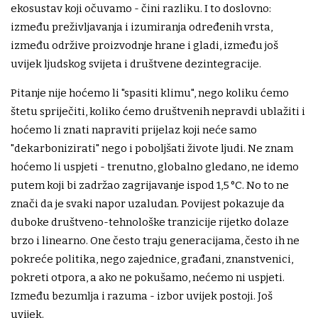
ekosustav koji očuvamo - čini razliku. I to doslovno:
između preživljavanja i izumiranja određenih vrsta,
između održive proizvodnje hrane i gladi, između još
uvijek ljudskog svijeta i društvene dezintegracije.
Pitanje nije hoćemo li "spasiti klimu", nego koliku ćemo
štetu spriječiti, koliko ćemo društvenih nepravdi ublažiti i
hoćemo li znati napraviti prijelaz koji neće samo
"dekarbonizirati" nego i poboljšati živote ljudi. Ne znam
hoćemo li uspjeti - trenutno, globalno gledano, ne idemo
putem koji bi zadržao zagrijavanje ispod 1,5 °C. No to ne
znači da je svaki napor uzaludan. Povijest pokazuje da
duboke društveno-tehnološke tranzicije rijetko dolaze
brzo i linearno. One često traju generacijama, često ih ne
pokreće politika, nego zajednice, građani, znanstvenici,
pokreti otpora, a ako ne pokušamo, nećemo ni uspjeti.
Između bezumlja i razuma - izbor uvijek postoji. Još
uvijek.