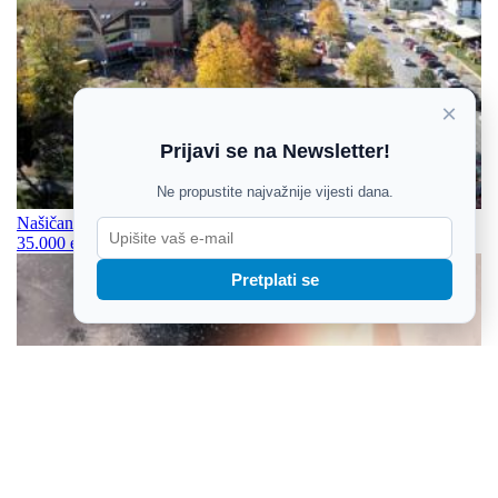
×
Prijavi se na Newsletter!
Ne propustite najvažnije vijesti dana.
Našičanka mislila da ulaže u plemenite metale, ostala bez više od
35.000 eura: Osumnjičen 43-godišnji Čeh
Pretplati se