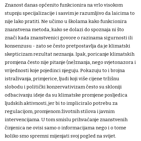
Znanost danas općenito funkcionira na vrlo visokom
stupnju specijalizacije i sasvim je razumljivo da laicima to
nije lako pratiti. Ne učimo u školama kako funkcionira
znanstvena metoda, kako se dolazi do spoznaja ni što
znači kada znanstvenici govore o razinama sigurnosti ili
konsenzusu - zato se često pretpostavlja da je klimatski
skepticizam rezultat neznanja. Ipak, poricanje klimatskih
promjena često nije pitanje (ne)znanja, nego svjetonazora i
vrijednosti koje pojedinci njeguju. Pokazuju to i brojna
istraživanja, primjerice, ljudi koji više cijene tržišnu
slobodu i politički konzervativizam često su skloniji
odbacivanju ideje da su klimatske promjene posljedica
ljudskih aktivnosti, jer bi to impliciralo potrebu za
regulacijom, promjenom životnih stilova i javnim
intervencijama. U tom smislu prihvaćanje znanstvenih
činjenica ne ovisi samo o informacijama nego i o tome
koliko smo spremni mijenjati svoj pogled na svijet.