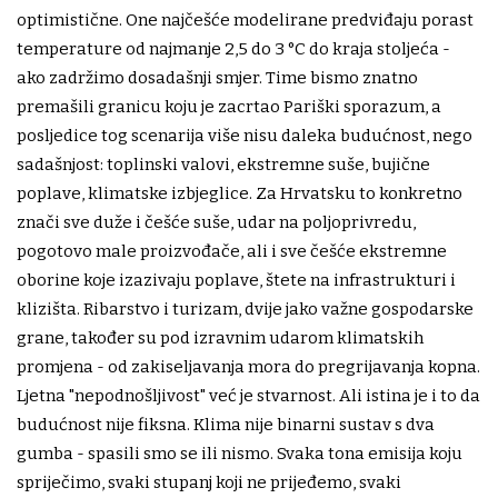
optimistične. One najčešće modelirane predviđaju porast
temperature od najmanje 2,5 do 3 °C do kraja stoljeća -
ako zadržimo dosadašnji smjer. Time bismo znatno
premašili granicu koju je zacrtao Pariški sporazum, a
posljedice tog scenarija više nisu daleka budućnost, nego
sadašnjost: toplinski valovi, ekstremne suše, bujične
poplave, klimatske izbjeglice. Za Hrvatsku to konkretno
znači sve duže i češće suše, udar na poljoprivredu,
pogotovo male proizvođače, ali i sve češće ekstremne
oborine koje izazivaju poplave, štete na infrastrukturi i
klizišta. Ribarstvo i turizam, dvije jako važne gospodarske
grane, također su pod izravnim udarom klimatskih
promjena - od zakiseljavanja mora do pregrijavanja kopna.
Ljetna "nepodnošljivost" već je stvarnost. Ali istina je i to da
budućnost nije fiksna. Klima nije binarni sustav s dva
gumba - spasili smo se ili nismo. Svaka tona emisija koju
spriječimo, svaki stupanj koji ne prijeđemo, svaki