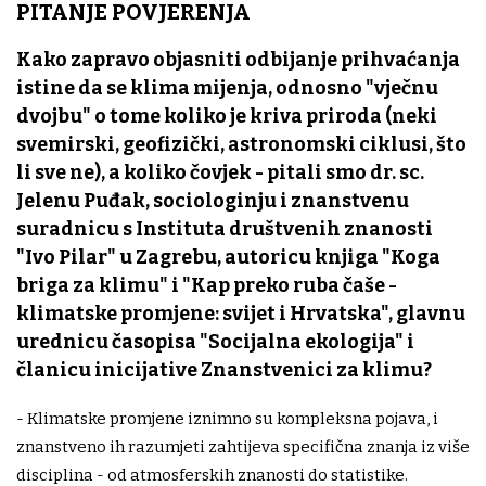
PITANJE POVJERENJA
Kako zapravo objasniti odbijanje prihvaćanja
istine da se klima mijenja, odnosno "vječnu
dvojbu" o tome koliko je kriva priroda (neki
svemirski, geofizički, astronomski ciklusi, što
li sve ne), a koliko čovjek - pitali smo dr. sc.
Jelenu Puđak
, sociologinju i znanstvenu
suradnicu s Instituta društvenih znanosti
"Ivo Pilar" u Zagrebu, autoricu knjiga "Koga
briga za klimu" i "Kap preko ruba čaše -
klimatske promjene: svijet i Hrvatska", glavnu
urednicu časopisa "Socijalna ekologija" i
članicu inicijative Znanstvenici za klimu?
- Klimatske promjene iznimno su kompleksna pojava, i
znanstveno ih razumjeti zahtijeva specifična znanja iz više
disciplina - od atmosferskih znanosti do statistike.