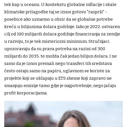
tek kap u oceanu. U kontekstu globalne inflacije i skale
klimatske prilagodbe taj se iznos gotovo "rasprši" -
posebice ako uzmemo u obzir da se globalne potrebe
kreću u bilijunima dolara godišnje. Iako je 2022. ostvaren
cilj od 100 milijardi dolara godišnje financiranja za zemlje
u razvoju, to je tek misteriozni minimum. Stručnjaci
upozoravaju da su prava potreba na razini od 300
milijardi do 2035. te možda čak jedan bilijun dolara. I ne
samo da je iznos premali nego transferi tih sredstava
često ostaju samo na papiru, uglavnom se koriste za
projekte koji se uklapaju u ETS sheme koji zapravo ne
smanjuju emisije tamo gdje je najpotrebnije, nego jačaju
profit korporacijama.