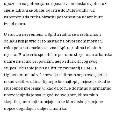
upozorio na potencijalno opasne vremenske uvjete duž
cijele jadranske obale, od Istre do Dubrovnika, uz
napomenu da treba obratiti pozornost na udare bure
iznad mora.
U slučaju nevremena u Splitu radilo se o izoliranom
oblaku koji je vrlo brzo nastao na otvorenom moru i u
roku pola sata našao se iznad Splita, Solina i okolnih
mjesta. "Bio je vrlo specifičan po tome što je imao orkanske
udare ne samo pri površini nego i duž čitavog svog
stupca", objasnio je Ivan Güttler, ravnatelj DHMZ-a.
Uglavnom, nikad više nevolja s klimom nego ovog ljeta i
nikad većih vrućina (lipanj je bio najtopliji mjesec otkad je
službenog mjerenja!), i kao da to nije dostatno alarmantno
upozorenje da je svake godine sve gore, klimatskih
skeptika, onih koji sumnjaju da se klimatske promjene
uopće događaju, i dalje na manjka.