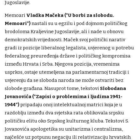
Jugoslavije.
Memoari
Vladka Mačeka ("U borbi za slobodu.
Memoari")
nastali su u egzilu i pod dojmom političkog
brodoloma Kraljevine Jugoslavije, ali i nade u obnovu
demokratskih vrijednosti. Maček svoj politički narativ
gradi iz pozicije liberalnog legalista, uvjerenog u potrebu
federalnog preuređenja države i političkog kompromisa
između Hrvata i Srba. Njegova pozicija, vremenima
usprkos, ostaje utemeljena na parlamentarnoj tradiciji i
uvjerenju da se sloboda naroda ne može ostvariti bez
slobode građana. Nasuprot tome, tekstovi
Slobodana
Jovanovića ("Zapisi o problemima i ljudima 1941-
1944")
pripadaju onoj intelektualnoj matrici koja je u
razdoblju između dva svjetska rata oblikovala srpsku
političku elitu oko Srpskog kulturnog kluba. Tekstovi S.
Jovanovića apologetika su unitarizma i centralizma,
najčešće uz potpunu negaciju ili relativizaciju hrvatskih