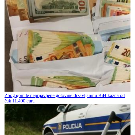
Zbog gomile neprijavljene gotovine državljaninu BiH kazna od
čak 11.490 eura