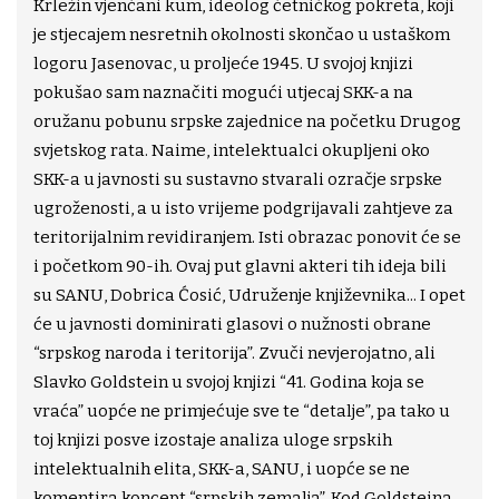
Krležin vjenčani kum, ideolog četničkog pokreta, koji
je stjecajem nesretnih okolnosti skončao u ustaškom
logoru Jasenovac, u proljeće 1945. U svojoj knjizi
pokušao sam naznačiti mogući utjecaj SKK-a na
oružanu pobunu srpske zajednice na početku Drugog
svjetskog rata. Naime, intelektualci okupljeni oko
SKK-a u javnosti su sustavno stvarali ozračje srpske
ugroženosti, a u isto vrijeme podgrijavali zahtjeve za
teritorijalnim revidiranjem. Isti obrazac ponovit će se
i početkom 90-ih. Ovaj put glavni akteri tih ideja bili
su SANU, Dobrica Ćosić, Udruženje književnika... I opet
će u javnosti dominirati glasovi o nužnosti obrane
“srpskog naroda i teritorija”. Zvuči nevjerojatno, ali
Slavko Goldstein u svojoj knjizi “41. Godina koja se
vraća” uopće ne primjećuje sve te “detalje”, pa tako u
toj knjizi posve izostaje analiza uloge srpskih
intelektualnih elita, SKK-a, SANU, i uopće se ne
komentira koncept “srpskih zemalja”. Kod Goldsteina