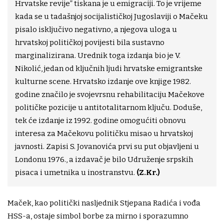
Hrvatske revije” tiskana je u emigraciji. To je vrijeme
kada se u tadašnjoj socijalističkoj Jugoslaviji o Mačeku
pisalo isključivo negativno, a njegova uloga u
hrvatskoj političkoj povijesti bila sustavno
marginalizirana. Urednik toga izdanja bio je V.
Nikolić, jedan od ključnih ljudi hrvatske emigrantske
kulturne scene. Hrvatsko izdanje ove knjige 1982.
godine značilo je svojevrsnu rehabilitaciju Mačekove
političke pozicije u antitotalitarnom ključu. Doduše,
tek će izdanje iz 1992. godine omogućiti obnovu
interesa za Mačekovu političku misao u hrvatskoj
javnosti. Zapisi S. Jovanovića prvi su put objavljeni u
Londonu 1976., a izdavač je bilo Udruženje srpskih
pisaca i umetnika u inostranstvu.
(Z.Kr.)
Maček, kao politički nasljednik Stjepana Radića i vođa
HSS-a, ostaje simbol borbe za mirno i sporazumno