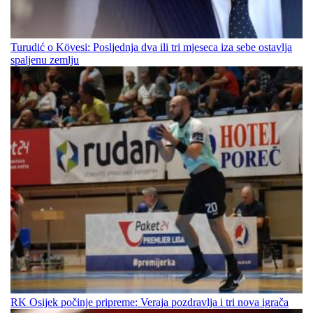
Turudić o Kövesi: Posljednja dva ili tri mjeseca iza sebe ostavlja
spaljenu zemlju
RK Osijek počinje pripreme: Veraja pozdravlja i tri nova igrača