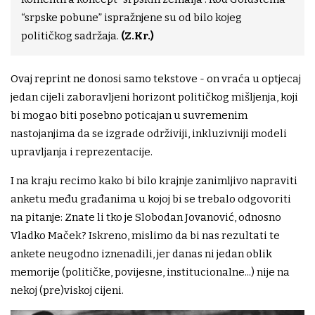
“srpske pobune” ispražnjene su od bilo kojeg
političkog sadržaja.
(Z.Kr.)
Ovaj reprint ne donosi samo tekstove - on vraća u optjecaj
jedan cijeli zaboravljeni horizont političkog mišljenja, koji
bi mogao biti posebno poticajan u suvremenim
nastojanjima da se izgrade održiviji, inkluzivniji modeli
upravljanja i reprezentacije.
I na kraju recimo kako bi bilo krajnje zanimljivo napraviti
anketu među građanima u kojoj bi se trebalo odgovoriti
na pitanje: Znate li tko je Slobodan Jovanović, odnosno
Vladko Maček? Iskreno, mislimo da bi nas rezultati te
ankete neugodno iznenadili, jer danas ni jedan oblik
memorije (političke, povijesne, institucionalne...) nije na
nekoj (pre)viskoj cijeni.