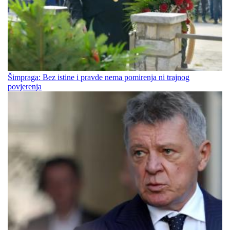
Šimpraga: Bez istine i pravde nema pomirenja ni trajnog
povjerenja