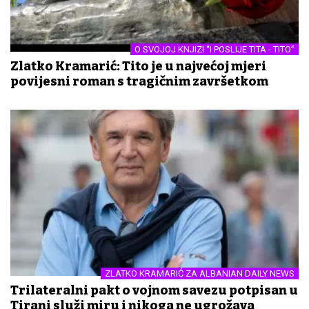
O SVOJOJ KNJIZI “I POSLIJE TITA - TITO”
Zlatko Kramarić: Tito je u najvećoj mjeri
povijesni roman s tragičnim završetkom
ZLATKO KRAMARIĆ ZA ALBANIAN DAILY NEWS
Trilateralni pakt o vojnom savezu potpisan u
Tirani služi miru i nikoga ne ugrožava