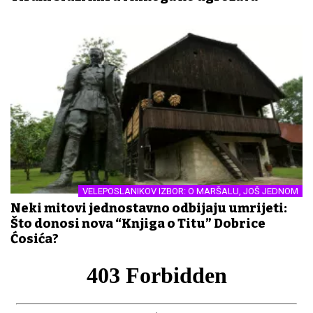
VELEPOSLANIKOV IZBOR: O MARŠALU, JOŠ JEDNOM
Neki mitovi jednostavno odbijaju umrijeti:
Što donosi nova “Knjiga o Titu” Dobrice
Ćosića?