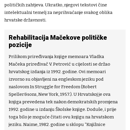
političkih zahtjeva. Ukratko, njegovi tekstovi čine
intelektualni temelj za neprihvaćanje svakog oblika
hrvatske državnosti.
Rehabilitacija Mačekove političke
pozicije
Prilikom priređivanja knjige memoara Vladka
Mačeka priređivač V. Petrović u cijelosti se držao
hrvatskog izdanja iz 1992. godine. Ovi memoari
izvorno su objavljeni na engleskom jeziku pod
naslovom In Struggle for Freedom (Robert
Speller&sons, New York, 1957.). U Hrvatskoj je ova
knjiga prevedena tek nakon demokratskih promjena
1992. godine u izdanju Školske knjige. Doduše, i prije
toga bilo je moguće čitati ovu knjigu na hrvatskom
jeziku. Naime, 1982. godine u sklopu “Knjižnice