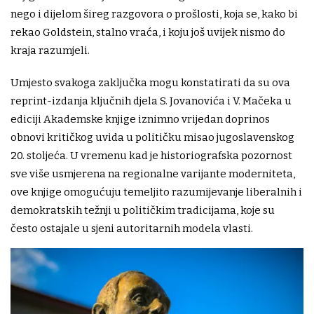
nego i dijelom šireg razgovora o prošlosti, koja se, kako bi
rekao Goldstein, stalno vraća, i koju još uvijek nismo do
kraja razumjeli.
Umjesto svakoga zaključka mogu konstatirati da su ova
reprint-izdanja ključnih djela S. Jovanovića i V. Mačeka u
ediciji Akademske knjige iznimno vrijedan doprinos
obnovi kritičkog uvida u političku misao jugoslavenskog
20. stoljeća. U vremenu kad je historiografska pozornost
sve više usmjerena na regionalne varijante moderniteta,
ove knjige omogućuju temeljito razumijevanje liberalnih i
demokratskih težnji u političkim tradicijama, koje su
često ostajale u sjeni autoritarnih modela vlasti.