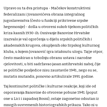
Upravo su ta dva pristupa - Mačekov konstruktivni
federalizam i Jovanovićeva obrana integralnog
jugoslavenstva (često u funkciji prikrivene srpske
hegemonije) - došla u otvoreni sukob tijekom političkih
kriza kasnih 1930-ih. Osnivanje Banovine Hrvatske
izazvalo je val ogorčenja u dijelu srpskih političkih i
akademskih krugova, okupljenih oko Srpskog kulturnog
kluba, u kojem Jovanović igra istaknutu ulogu. Taj je otpor,
često maskiran u tobožnju obranu ustava i narodne
cjelovitosti, u biti sadržavao jasan antihrvatski naboj, čije
se političke posljedice nisu zaustavile 1941., nego su se,
mutatis mutandis, ponovno artikulirale 1991. godine.
Taj kontinuitet političke i kulturne reakcije, koji ide od
osporavanja Banovine do otvorene pobune 1941. (poput
one u Lici i zapadnoj Bosni), ostaje zagonetno odsutan iz
mnogih suvremenih historiografskih prikaza. Tako ni u