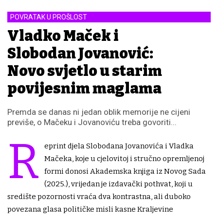
POVRATAK U PROŠLOST
Vladko Maček i
Slobodan Jovanović:
Novo svjetlo u starim
povijesnim maglama
Premda se danas ni jedan oblik memorije ne cijeni
previše, o Mačeku i Jovanoviću treba govoriti...
R
eprint djela Slobodana Jovanovića i Vladka
Mačeka, koje u cjelovitoj i stručno opremljenoj
formi donosi Akademska knjiga iz Novog Sada
(2025.), vrijedan je izdavački pothvat, koji u
središte pozornosti vraća dva kontrastna, ali duboko
povezana glasa političke misli kasne Kraljevine