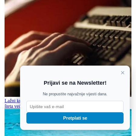
×
Prijavi se na Newsletter!
Ne propustite najvažnije vijesti dana.
Lažni kupac torbe i neodrađeni radovi - dvije prijevare u OBŽ,
šteta veća od 5.000 eura
Pretplati se