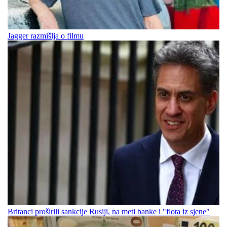
Jagger razmišlja o filmu
Britanci proširili sankcije Rusiji, na meti banke i "flota iz sjene"