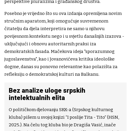
perspektive pluralizma i građanskog društva.
Posebno je vrijedno što su ova izdanja opremljena novim
stručnim aparatom, koji omogućuje suvremenom
čitatelju da djela interpretira ne samo u njihovu
povijesnom kontekstu nego i u svjetlu današnjih izazova -
uključujući i obnovu autoritarnih praksi iza
demokratskih fasada. Mačekova ideja "sporazumnog
jugoslavenstva", kao i Jovanovićeva kritika ideološke
dogme, danas su ponovno relevantne kao polazišta za
refleksiju o demokratskoj kulturi na Balkanu.
Bez analize uloge srpskih
intelektualnih elita
O političkom djelovanju SKK-a (Srpskog kulturnog
kluba) pišem u svojoj knjizi “I poslije Tita - Tito” (HSN,
2025.). Na čelu tog kluba bio je Dragiša Vasić, inače