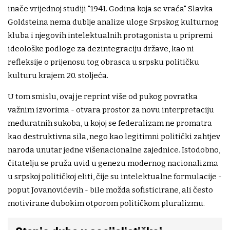
inače vrijednoj studiji "1941. Godina koja se vraća" Slavka
Goldsteina nema dublje analize uloge Srpskog kulturnog
kluba i njegovih intelektualnih protagonista u pripremi
ideološke podloge za dezintegraciju države, kao ni
refleksije o prijenosu tog obrasca u srpsku političku
kulturu krajem 20. stoljeća.
U tom smislu, ovaj je reprint više od pukog povratka
važnim izvorima - otvara prostor za novu interpretaciju
međuratnih sukoba, u kojoj se federalizam ne promatra
kao destruktivna sila, nego kao legitimni politički zahtjev
naroda unutar jedne višenacionalne zajednice. Istodobno,
čitatelju se pruža uvid u genezu modernog nacionalizma
u srpskoj političkoj eliti, čije su intelektualne formulacije -
poput Jovanovićevih - bile možda sofisticirane, ali često
motivirane dubokim otporom političkom pluralizmu.