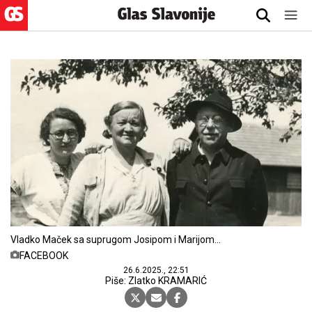
Vladko Maček sa suprugom Josipom i Marijom
Radić u Kupincu 1938. godine
FACEBOOK
26.6.2025., 22:51
Piše: Zlatko KRAMARIĆ