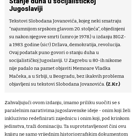
Stanje duha u socijalističkoj
Jugoslaviji
Tekstovi Slobodana Jovanovića, kojeg neki smatraju
“najumnijom srpskom glavom 20. stoljeća”, objedinjeni
su nakon njegove smrti (umro je 1978.) u izdanju BIGZ-
a 1983. godine (sic!) Država, demokratija, revolucija.
Ovaj podatak puno govori o stanju duha u
socijalističkoj Jugoslaviji. U Zagrebu u 80-ih nikome
nije padalo na pamet objaviti Memoare Vladka
Mačeka, a u Srbiji, u Beogradu, bez ikakvih problema
objavljeni su tekstovi Slobodana Jovanovića.
(Z.Kr.)
Zahvaljujući ovom izdanju, imamo priliku suočiti se s
paralelnim narativima jugoslavenske ideje - onim koji želi
inkluzivno redefinirati zajednicu i onim koji, pod krinkom
jedinstva, traži dominaciju. Ta suprotstavljenost čini ovu
knjigu ne samo vrijednim historiografskim dokumentom