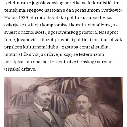
redefiniranje jugoslavenskog poretka na federalističkim
temeljima. Njegovo nastojanje da Sporazumom Cvetković-
Maček 1939. afirmira hrvatsku političku subjektivnost
oslanja se na ideju kompromisa i konstitucionalizma, uz
svijest o raznolikosti jugoslavenskog prostora. Nasuprot
tome, Jovanović - filozof, pravnik i politički mislilac blizak
Srpskom kulturnom klubu - zastupa centralističku,
unitarističku viziju države, u kojoj se federalizam
percipira kao opasnost za jedinstvo (srpskog) naroda i
(srpske) države.