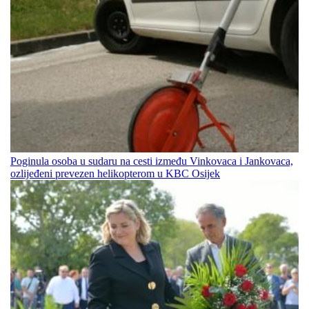
Poginula osoba u sudaru na cesti između Vinkovaca i Jankovaca,
ozlijeđeni prevezen helikopterom u KBC Osijek