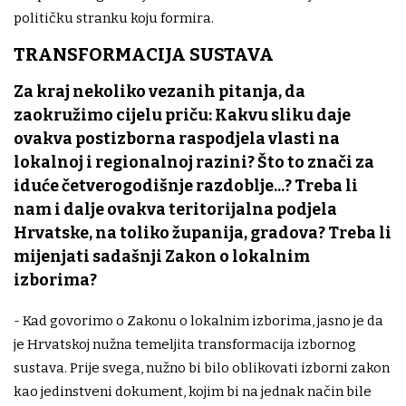
političku stranku koju formira.
TRANSFORMACIJA SUSTAVA
Za kraj nekoliko vezanih pitanja, da
zaokružimo cijelu priču: Kakvu sliku daje
ovakva postizborna raspodjela vlasti na
lokalnoj i regionalnoj razini? Što to znači za
iduće četverogodišnje razdoblje...? Treba li
nam i dalje ovakva teritorijalna podjela
Hrvatske, na toliko županija, gradova? Treba li
mijenjati sadašnji Zakon o lokalnim
izborima?
- Kad govorimo o Zakonu o lokalnim izborima, jasno je da
je Hrvatskoj nužna temeljita transformacija izbornog
sustava. Prije svega, nužno bi bilo oblikovati izborni zakon
kao jedinstveni dokument, kojim bi na jednak način bile