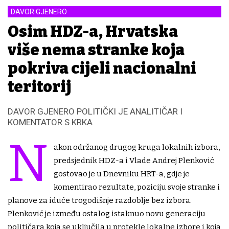
DAVOR GJENERO
Osim HDZ-a, Hrvatska
više nema stranke koja
pokriva cijeli nacionalni
teritorij
DAVOR GJENERO POLITIČKI JE ANALITIČAR I
KOMENTATOR S KRKA
N
akon održanog drugog kruga lokalnih izbora,
predsjednik HDZ-a i Vlade Andrej Plenković
gostovao je u Dnevniku HRT-a, gdje je
komentirao rezultate, poziciju svoje stranke i
planove za iduće trogodišnje razdoblje bez izbora.
Plenković je između ostalog istaknuo novu generaciju
političara koja se uključila u protekle lokalne izbore i koja