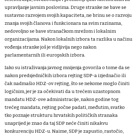
upravljanje javnim poslovima. Druge stranke ne bave se
sustavno razvojem svojih kapaciteta, ne brinu se o razvoju
znanja svojih članova i funkcionara na svim razinama,
nedovoljno se bave stranačkom mrežom i lokalnim
organizacijama. Nakon lokalnih izbora ta razlika u načinu
vođenja stranke još je vidljivija nego nakon
parlamentarnih ili europskih izbora.
Iako su istraživanja javnog mnijenja govorila o tome da se
nakon predsjedničkih izbora rejting SDP-a izjednačio ili
čak nadmašio HDZ-ov rejting, što se nekome moglo činiti
logičnim, jer je za očekivati da u trećem uzastopnom
mandatu HDZ-ove administracije, nakon godine tog
trećeg mandata, rejting počne padati, međutim, svatko
tko poznaje strukturu hrvatskih političkih stranaka
unaprijed je znao da taj SDP neće činiti nikakvu
konkurenciju HDZ-u. Naime, SDP je zapustio, rastočio,