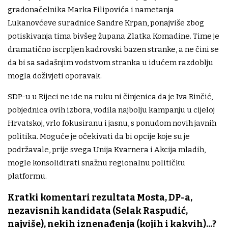
gradonačelnika Marka Filipovića i nametanja
Lukanovćeve suradnice Sandre Krpan, ponajviše zbog
potiskivanja tima bivšeg župana Zlatka Komadine. Time je
dramatično iscrpljen kadrovski bazen stranke, a ne čini se
da bi sa sadašnjim vodstvom stranka u idućem razdoblju
mogla doživjeti oporavak.
SDP-u u Rijeci ne ide na ruku ni činjenica da je Iva Rinčić,
pobjednica ovih izbora, vodila najbolju kampanju u cijeloj
Hrvatskoj, vrlo fokusiranu i jasnu, s ponudom novih javnih
politika. Moguće je očekivati da bi opcije koje su je
podržavale, prije svega Unija Kvarnera i Akcija mladih,
mogle konsolidirati snažnu regionalnu političku
platformu.
Kratki komentari rezultata Mosta, DP-a,
nezavisnih kandidata (Selak Raspudić,
najviše), nekih iznenađenja (kojih i kakvih)...?