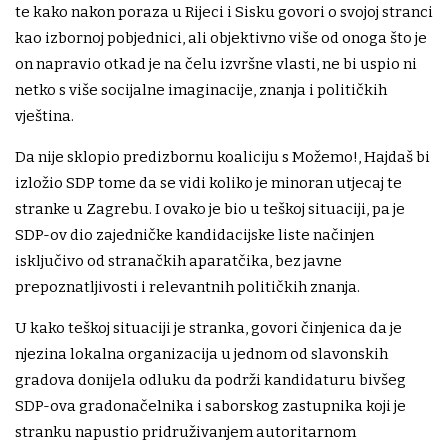
te kako nakon poraza u Rijeci i Sisku govori o svojoj stranci
kao izbornoj pobjednici, ali objektivno više od onoga što je
on napravio otkad je na čelu izvršne vlasti, ne bi uspio ni
netko s više socijalne imaginacije, znanja i političkih
vještina.
Da nije sklopio predizbornu koaliciju s Možemo!, Hajdaš bi
izložio SDP tome da se vidi koliko je minoran utjecaj te
stranke u Zagrebu. I ovako je bio u teškoj situaciji, pa je
SDP-ov dio zajedničke kandidacijske liste načinjen
isključivo od stranačkih aparatčika, bez javne
prepoznatljivosti i relevantnih političkih znanja.
U kako teškoj situaciji je stranka, govori činjenica da je
njezina lokalna organizacija u jednom od slavonskih
gradova donijela odluku da podrži kandidaturu bivšeg
SDP-ova gradonačelnika i saborskog zastupnika koji je
stranku napustio pridruživanjem autoritarnom