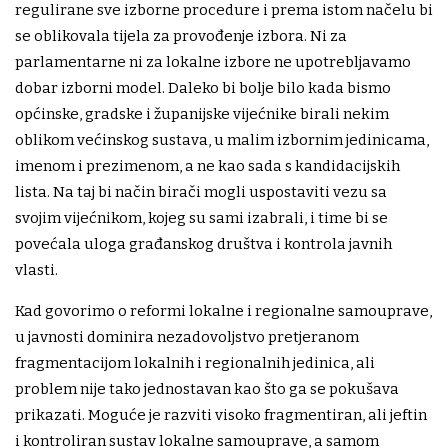
regulirane sve izborne procedure i prema istom načelu bi
se oblikovala tijela za provođenje izbora. Ni za
parlamentarne ni za lokalne izbore ne upotrebljavamo
dobar izborni model. Daleko bi bolje bilo kada bismo
općinske, gradske i županijske vijećnike birali nekim
oblikom većinskog sustava, u malim izbornim jedinicama,
imenom i prezimenom, a ne kao sada s kandidacijskih
lista. Na taj bi način birači mogli uspostaviti vezu sa
svojim vijećnikom, kojeg su sami izabrali, i time bi se
povećala uloga građanskog društva i kontrola javnih
vlasti.
Kad govorimo o reformi lokalne i regionalne samouprave,
u javnosti dominira nezadovoljstvo pretjeranom
fragmentacijom lokalnih i regionalnih jedinica, ali
problem nije tako jednostavan kao što ga se pokušava
prikazati. Moguće je razviti visoko fragmentiran, ali jeftin
i kontroliran sustav lokalne samouprave, a samom