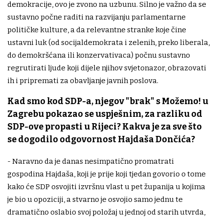
demokracije, ovo je zvono na uzbunu. Silno je važno da se
sustavno počne raditi na razvijanju parlamentarne
političke kulture, a da relevantne stranke koje čine
ustavni luk (od socijaldemokrata i zelenih, preko liberala,
do demokršćana ili konzervativaca) počnu sustavno
regrutirati ljude koji dijele njihov svjetonazor, obrazovati
ih i pripremati za obavljanje javnih poslova.
Kad smo kod SDP-a, njegov "brak" s Možemo! u
Zagrebu pokazao se uspješnim, za razliku od
SDP-ove propasti u Rijeci? Kakva je za sve što
se dogodilo odgovornost Hajdaša Dončića?
- Naravno da je danas nesimpatično promatrati
gospodina Hajdaša, koji je prije koji tjedan govorio o tome
kako će SDP osvojiti izvršnu vlast u pet županija u kojima
je bio u opoziciji, a stvarno je osvojio samo jednu te
dramatično oslabio svoj položaj u jednoj od starih utvrda,