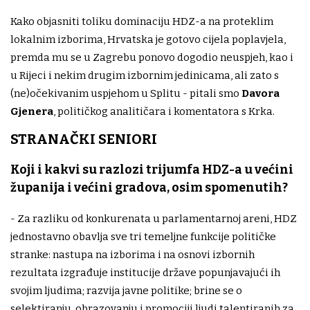
Kako objasniti toliku dominaciju HDZ-a na proteklim
lokalnim izborima, Hrvatska je gotovo cijela poplavjela,
premda mu se u Zagrebu ponovo dogodio neuspjeh, kao i
u Rijeci i nekim drugim izbornim jedinicama, ali zato s
(ne)očekivanim uspjehom u Splitu - pitali smo
Davora
Gjenera
, političkog analitičara i komentatora s Krka.
STRANAČKI SENIORI
Koji i kakvi su razlozi trijumfa HDZ-a u većini
županija i većini gradova, osim spomenutih?
- Za razliku od konkurenata u parlamentarnoj areni, HDZ
jednostavno obavlja sve tri temeljne funkcije političke
stranke: nastupa na izborima i na osnovi izbornih
rezultata izgrađuje institucije države popunjavajući ih
svojim ljudima; razvija javne politike; brine se o
selektiranju, obrazovanju i promociji ljudi talentiranih za