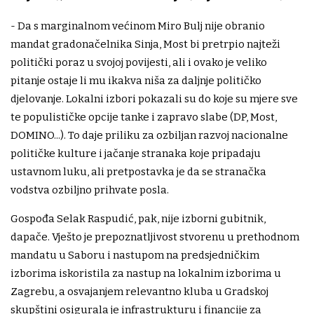
- Da s marginalnom većinom Miro Bulj nije obranio
mandat gradonačelnika Sinja, Most bi pretrpio najteži
politički poraz u svojoj povijesti, ali i ovako je veliko
pitanje ostaje li mu ikakva niša za daljnje političko
djelovanje. Lokalni izbori pokazali su do koje su mjere sve
te populističke opcije tanke i zapravo slabe (DP, Most,
DOMINO...). To daje priliku za ozbiljan razvoj nacionalne
političke kulture i jačanje stranaka koje pripadaju
ustavnom luku, ali pretpostavka je da se stranačka
vodstva ozbiljno prihvate posla.
Gospođa Selak Raspudić, pak, nije izborni gubitnik,
dapače. Vješto je prepoznatljivost stvorenu u prethodnom
mandatu u Saboru i nastupom na predsjedničkim
izborima iskoristila za nastup na lokalnim izborima u
Zagrebu, a osvajanjem relevantno kluba u Gradskoj
skupštini osigurala je infrastrukturu i financije za