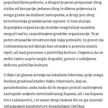
populističkom pokretu, a dvaput je javno prepoznat zbog
rizika od korupcije, jednom zbog troškova prijevoza iz
svoga grada na dužnost zastupnika, a drugi put zbog
krivotvorenja gradske javne isprave. U tom slučaju
županijska organizacija stranke reagirala je na jedini
mogući način, raspuštanjem gradske organizacije. To je
potez stranačke strukture koji valja pohvaliti, to govori da
rudimentarno još djeluju kao stranka u pravom smislu
riječi, ali kad govorimo o političkoj kulturi, činjenica da se
nešto takvo uopće moglo dogoditi, govori o ozbiljnom
deficitu političke kulture.
U Rijeci je glavna krivnja na lokalnim liderima, prije svega
bivšem gradonačelniku Vojku Obersnelu, koji se,
paradoksalno, sada nada da bi mogao postati nadomjesni
zastupnik umjesto novoizabranog župana, ali i na županu
Ivici Lukanoviću, i to samo zbog raskola što su ga izazvali
uklanjanjem kandidature dosadašnjeg riječkog