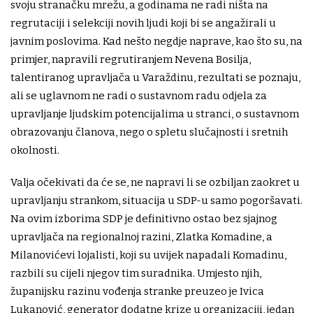
svoju stranačku mrežu, a godinama ne radi ništa na
regrutaciji i selekciji novih ljudi koji bi se angažirali u
javnim poslovima. Kad nešto negdje naprave, kao što su, na
primjer, napravili regrutiranjem Nevena Bosilja,
talentiranog upravljača u Varaždinu, rezultati se poznaju,
ali se uglavnom ne radi o sustavnom radu odjela za
upravljanje ljudskim potencijalima u stranci, o sustavnom
obrazovanju članova, nego o spletu slučajnosti i sretnih
okolnosti.
Valja očekivati da će se, ne napravi li se ozbiljan zaokret u
upravljanju strankom, situacija u SDP-u samo pogoršavati.
Na ovim izborima SDP je definitivno ostao bez sjajnog
upravljača na regionalnoj razini, Zlatka Komadine, a
Milanovićevi lojalisti, koji su uvijek napadali Komadinu,
razbili su cijeli njegov tim suradnika. Umjesto njih,
županijsku razinu vođenja stranke preuzeo je Ivica
Lukanović, generator dodatne krize u organizaciji, jedan