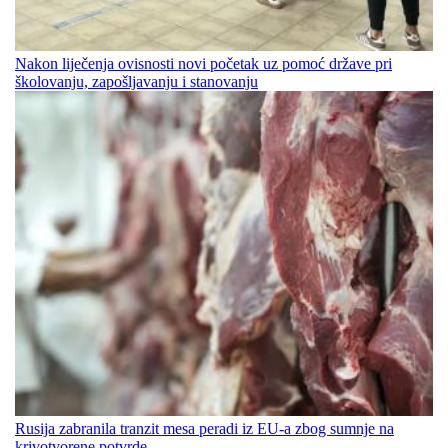
Nakon liječenja ovisnosti novi početak uz pomoć države pri
školovanju, zapošljavanju i stanovanju
Rusija zabranila tranzit mesa peradi iz EU-a zbog sumnje na
krivotvorene potvrde