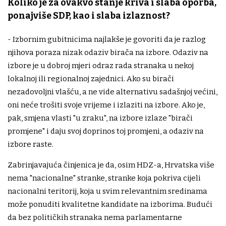
Koliko je za ovakvo stanje kriva i slaba oporba,
ponajviše SDP, kao i slaba izlaznost?
- Izbornim gubitnicima najlakše je govoriti da je razlog
njihova poraza nizak odaziv birača na izbore. Odaziv na
izbore je u dobroj mjeri odraz rada stranaka u nekoj
lokalnoj ili regionalnoj zajednici. Ako su birači
nezadovoljni vlašću, a ne vide alternativu sadašnjoj većini,
oni neće trošiti svoje vrijeme i izlaziti na izbore. Ako je,
pak, smjena vlasti "u zraku", na izbore izlaze "birači
promjene" i daju svoj doprinos toj promjeni, a odaziv na
izbore raste.
Zabrinjavajuća činjenica je da, osim HDZ-a, Hrvatska više
nema "nacionalne" stranke, stranke koja pokriva cijeli
nacionalni teritorij, koja u svim relevantnim sredinama
može ponuditi kvalitetne kandidate na izborima. Budući
da bez političkih stranaka nema parlamentarne