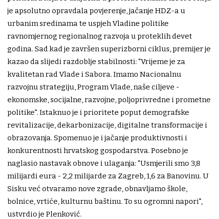
je apsolutno opravdala povjerenje, jačanje HDZ-a u
urbanim sredinama te uspjeh Vladine politike
ravnomjernog regionalnog razvoja u proteklih devet
godina. Sad kad je završen superizborni ciklus, premijer je
kazao da slijedi razdoblje stabilnosti: "Vrijeme je za
kvalitetan rad Vlade i Sabora. Imamo Nacionalnu
razvojnu strategiju, Program Vlade, naše ciljeve -
ekonomske, socijalne, razvojne, poljoprivredne i prometne
politike". Istaknuo je i prioritete poput demografske
revitalizacije, dekarbonizacije, digitalne transformacije i
obrazovanja. Spomenuo je i jačanje produktivnosti i
konkurentnosti hrvatskog gospodarstva. Posebno je
naglasio nastavak obnove i ulaganja: "Usmjerili smo 3,8
milijardi eura - 2,2 milijarde za Zagreb, 1,6 za Banovinu. U
Sisku već otvaramo nove zgrade, obnavljamo škole,
bolnice, vrtiće, kulturnu baštinu. To su ogromni napori",
ustvrdio je Plenković.