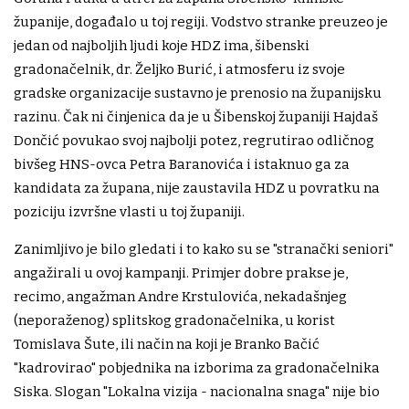
županije, događalo u toj regiji. Vodstvo stranke preuzeo je
jedan od najboljih ljudi koje HDZ ima, šibenski
gradonačelnik, dr. Željko Burić, i atmosferu iz svoje
gradske organizacije sustavno je prenosio na županijsku
razinu. Čak ni činjenica da je u Šibenskoj županiji Hajdaš
Dončić povukao svoj najbolji potez, regrutirao odličnog
bivšeg HNS-ovca Petra Baranovića i istaknuo ga za
kandidata za župana, nije zaustavila HDZ u povratku na
poziciju izvršne vlasti u toj županiji.
Zanimljivo je bilo gledati i to kako su se "stranački seniori"
angažirali u ovoj kampanji. Primjer dobre prakse je,
recimo, angažman Andre Krstulovića, nekadašnjeg
(neporaženog) splitskog gradonačelnika, u korist
Tomislava Šute, ili način na koji je Branko Bačić
"kadrovirao" pobjednika na izborima za gradonačelnika
Siska. Slogan "Lokalna vizija - nacionalna snaga" nije bio