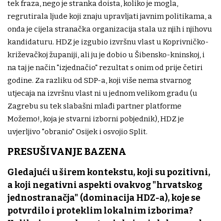
tek fraza, nego je stranka doista, koliko je mogla,
regrutirala ljude koji znaju upravljati javnim politikama, a
onda je cijela stranačka organizacija stala uz njih i njihovu
kandidaturu. HDZ je izgubio izvršnu vlast u Koprivničko-
križevačkoj županiji, ali ju je dobio u Šibensko-kninskoj, i
na taj je način "izjednačio" rezultat s onim od prije četiri
godine. Za razliku od SDP-a, koji više nema stvarnog
utjecaja na izvršnu vlast ni u jednom velikom gradu (u
Zagrebu su tek slabašni mlađi partner platforme
Možemo!, koja je stvarni izborni pobjednik), HDZ je
uvjerljivo "obranio" Osijek i osvojio Split.
PRESUŠIVANJE BAZENA
Gledajući u širem kontekstu, koji su pozitivni,
a koji negativni aspekti ovakvog "hrvatskog
jednostranačja" (dominacija HDZ-a), koje se
potvrdilo i proteklim lokalnim izborima?