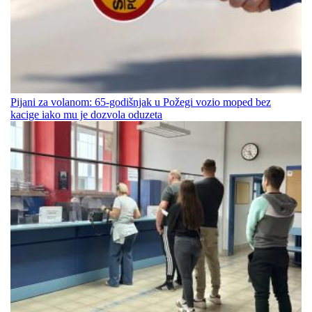
Pijani za volanom: 65-godišnjak u Požegi vozio moped bez
kacige iako mu je dozvola oduzeta