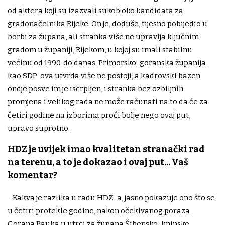
od aktera koji su izazvali sukob oko kandidata za
gradonačelnika Rijeke. On je, doduše, tijesno pobijedio u
borbi za župana, ali stranka više ne upravlja ključnim
gradom u županiji, Rijekom, u kojoj su imali stabilnu
većinu od 1990. do danas. Primorsko-goranska županija
kao SDP-ova utvrda više ne postoji, a kadrovski bazen
ondje posve im je iscrpljen, i stranka bez ozbiljnih
promjena i velikog rada ne može računati na to da će za
četiri godine na izborima proći bolje nego ovaj put,
upravo suprotno.
HDZ je uvijek imao kvalitetan stranački rad
na terenu, a to je dokazao i ovaj put... Vaš
komentar?
- Kakva je razlika u radu HDZ-a, jasno pokazuje ono što se
u četiri protekle godine, nakon očekivanog poraza
Gorana Pauka u utrci za župana Šibensko-kninske