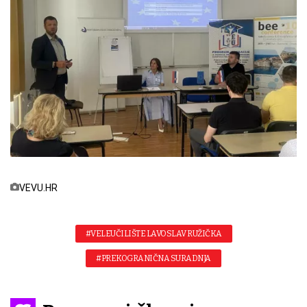
VEVU.HR
#VELEUČILIŠTE LAVOSLAV RUŽIČKA
#PREKOGRANIČNA SURADNJA