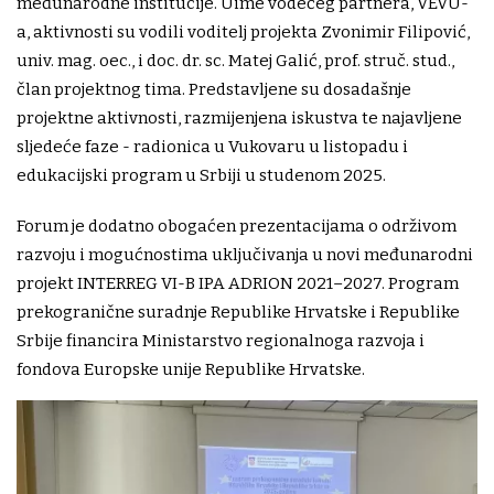
međunarodne institucije. Uime vodećeg partnera, VEVU-
a, aktivnosti su vodili voditelj projekta Zvonimir Filipović,
univ. mag. oec., i doc. dr. sc. Matej Galić, prof. struč. stud.,
član projektnog tima. Predstavljene su dosadašnje
projektne aktivnosti, razmijenjena iskustva te najavljene
sljedeće faze - radionica u Vukovaru u listopadu i
edukacijski program u Srbiji u studenom 2025.
Forum je dodatno obogaćen prezentacijama o održivom
razvoju i mogućnostima uključivanja u novi međunarodni
projekt INTERREG VI-B IPA ADRION 2021–2027. Program
prekogranične suradnje Republike Hrvatske i Republike
Srbije financira Ministarstvo regionalnoga razvoja i
fondova Europske unije Republike Hrvatske.