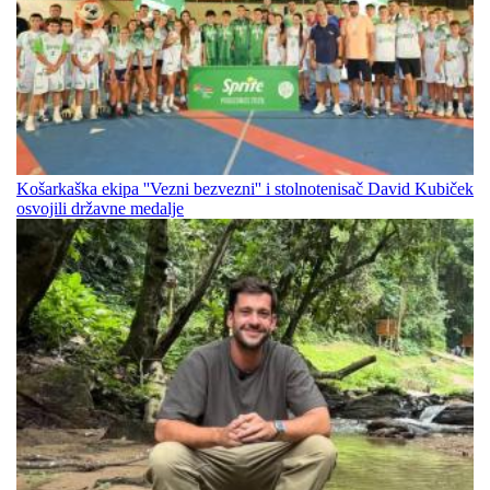
Košarkaška ekipa ''Vezni bezvezni'' i stolnotenisač David Kubiček
osvojili državne medalje