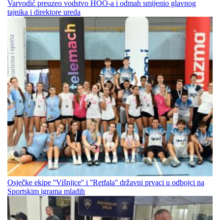
Varvodić preuzeo vodstvo HOO-a i odmah smijenio glavnog
tajnika i direktore ureda
Osječke ekipe ''Višnjice'' i ''Retfala'' državni prvaci u odbojci na
Sportskim igrama mladih