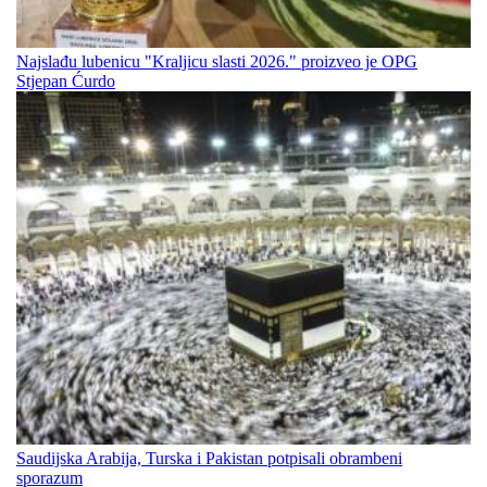
Najslađu lubenicu "Kraljicu slasti 2026." proizveo je OPG
Stjepan Ćurdo
Saudijska Arabija, Turska i Pakistan potpisali obrambeni
sporazum