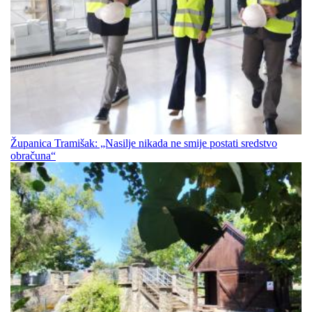
Županica Tramišak: „Nasilje nikada ne smije postati sredstvo
obračuna“