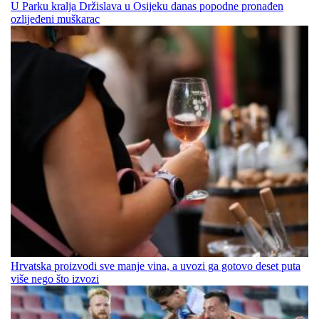
U Parku kralja Držislava u Osijeku danas popodne pronađen
ozlijeđeni muškarac
Hrvatska proizvodi sve manje vina, a uvozi ga gotovo deset puta
više nego što izvozi