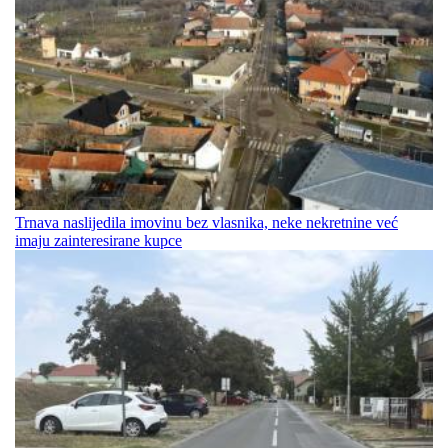
Trnava naslijedila imovinu bez vlasnika, neke nekretnine već
imaju zainteresirane kupce