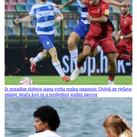
Iz pozadine dobrog starta vreba realna opasnost: Osijek ne rješava
pitanje igrača koji su u posljednoj godini ugovor