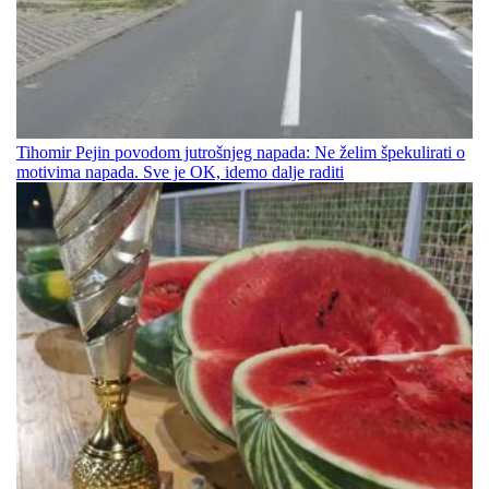
Tihomir Pejin povodom jutrošnjeg napada: Ne želim špekulirati o
motivima napada. Sve je OK, idemo dalje raditi