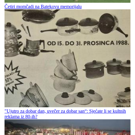
Četiri momčadi na Batekovu memorijalu
"Ujutro za dobar dan, uvečer za dobar san“: Sjećate li se kultnih
reklama iz 80-ih?