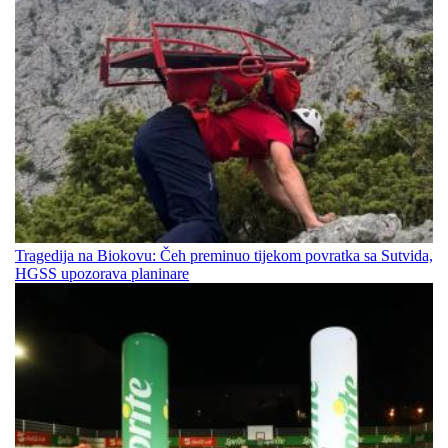
Tragedija na Biokovu: Čeh preminuo tijekom povratka sa Sutvida,
HGSS upozorava planinare