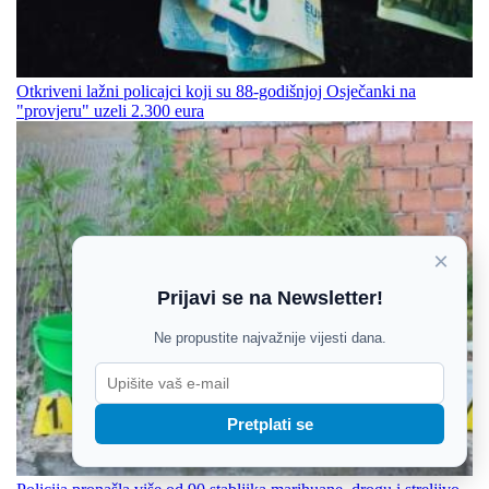
Otkriveni lažni policajci koji su 88-godišnjoj Osječanki na
"provjeru" uzeli 2.300 eura
×
Prijavi se na Newsletter!
Ne propustite najvažnije vijesti dana.
Pretplati se