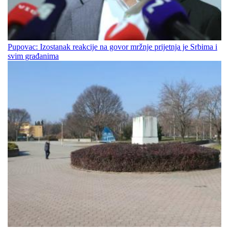
Pupovac: Izostanak reakcije na govor mržnje prijetnja je Srbima i
svim građanima