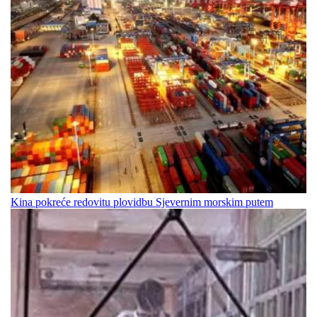
Kina pokreće redovitu plovidbu Sjevernim morskim putem