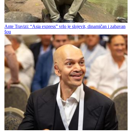
Ante Travizi: “Asia express” vrlo je slojevit, dinamičan i zabavan
šou