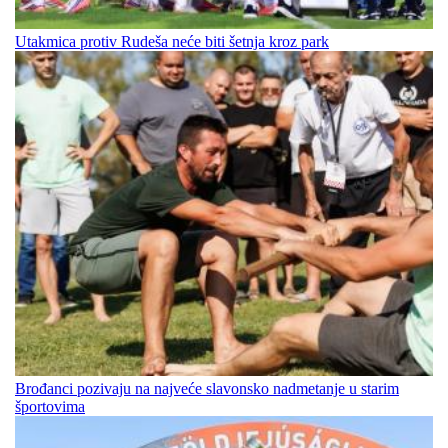
Utakmica protiv Rudeša neće biti šetnja kroz park
Brođanci pozivaju na najveće slavonsko nadmetanje u starim
športovima