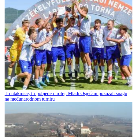
Tri utakmice, tri pobjede i trofej: Mladi Osječani pokazali snagu
na međunarodnom turniru