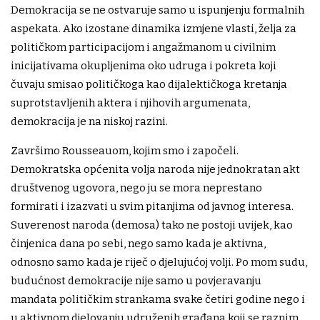
Demokracija se ne ostvaruje samo u ispunjenju formalnih
aspekata. Ako izostane dinamika izmjene vlasti, želja za
političkom participacijom i angažmanom u civilnim
inicijativama okupljenima oko udruga i pokreta koji
čuvaju smisao političkoga kao dijalektičkoga kretanja
suprotstavljenih aktera i njihovih argumenata,
demokracija je na niskoj razini.
Završimo Rousseauom, kojim smo i započeli.
Demokratska općenita volja naroda nije jednokratan akt
društvenog ugovora, nego ju se mora neprestano
formirati i izazvati u svim pitanjima od javnog interesa.
Suverenost naroda (demosa) tako ne postoji uvijek, kao
činjenica dana po sebi, nego samo kada je aktivna,
odnosno samo kada je riječ o djelujućoj volji. Po mom sudu,
budućnost demokracije nije samo u povjeravanju
mandata političkim strankama svake četiri godine nego i
u aktivnom djelovanju udruženih građana koji se raznim