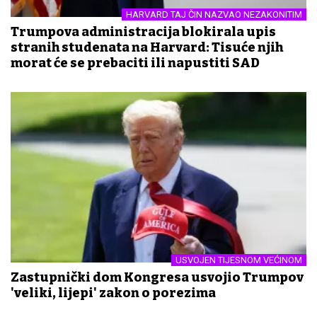
HARVARD TAJ ČIN NAZVAO NEZAKONITIM
Trumpova administracija blokirala upis
stranih studenata na Harvard: Tisuće njih
morat će se prebaciti ili napustiti SAD
USVOJEN TIJESNOM VEĆINOM
Zastupnički dom Kongresa usvojio Trumpov
'veliki, lijepi' zakon o porezima