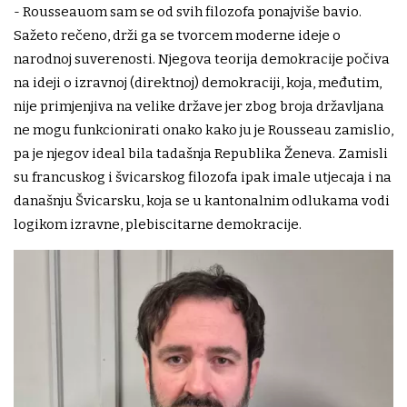
- Rousseauom sam se od svih filozofa ponajviše bavio.
Sažeto rečeno, drži ga se tvorcem moderne ideje o
narodnoj suverenosti. Njegova teorija demokracije počiva
na ideji o izravnoj (direktnoj) demokraciji, koja, međutim,
nije primjenjiva na velike države jer zbog broja državljana
ne mogu funkcionirati onako kako ju je Rousseau zamislio,
pa je njegov ideal bila tadašnja Republika Ženeva. Zamisli
su francuskog i švicarskog filozofa ipak imale utjecaja i na
današnju Švicarsku, koja se u kantonalnim odlukama vodi
logikom izravne, plebiscitarne demokracije.