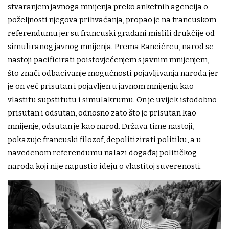
stvaranjem javnoga mnijenja preko anketnih agencija o
poželjnosti njegova prihvaćanja, propao je na francuskom
referendumu jer su francuski građani mislili drukčije od
simuliranog javnog mnijenja. Prema Rancièreu, narod se
nastoji pacificirati poistovjećenjem s javnim mnijenjem,
što znači odbacivanje mogućnosti pojavljivanja naroda jer
je on već prisutan i pojavljen u javnom mnijenju kao
vlastitu supstitutu i simulakrumu. On je uvijek istodobno
prisutan i odsutan, odnosno zato što je prisutan kao
mnijenje, odsutan je kao narod. Država time nastoji,
pokazuje francuski filozof, depolitizirati politiku, a u
navedenom referendumu nalazi događaj političkog
naroda koji nije napustio ideju o vlastitoj suverenosti.