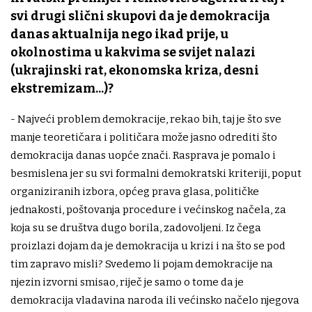
svi drugi slični skupovi da je demokracija
danas aktualnija nego ikad prije, u
okolnostima u kakvima se svijet nalazi
(ukrajinski rat, ekonomska kriza, desni
ekstremizam...)?
- Najveći problem demokracije, rekao bih, taj je što sve
manje teoretičara i političara može jasno odrediti što
demokracija danas uopće znači. Rasprava je pomalo i
besmislena jer su svi formalni demokratski kriteriji, poput
organiziranih izbora, općeg prava glasa, političke
jednakosti, poštovanja procedure i većinskog načela, za
koja su se društva dugo borila, zadovoljeni. Iz čega
proizlazi dojam da je demokracija u krizi i na što se pod
tim zapravo misli? Svedemo li pojam demokracije na
njezin izvorni smisao, riječ je samo o tome da je
demokracija vladavina naroda ili većinsko načelo njegova