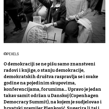
PEXELS
O demokraciji se ne pišu samo znanstveni
radovi i knjige, o stanju demokracije,
demokratskih društva raspravlja se i svake
godine na pojedinim skupovima,
konferencijama, forumima... Upravo je jedan
takav samit održan u Danskoj (Copenhagen
Democracy Summit), na kojem je sudjelovao i
hrvatski premijer Plenković. Sugerira li taj i