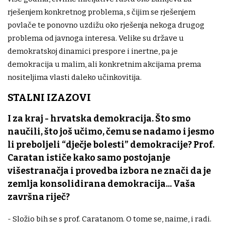
rješenjem konkretnog problema, s čijim se rješenjem
povlače te ponovno uzdižu oko rješenja nekoga drugog
problema od javnoga interesa. Velike su države u
demokratskoj dinamici prespore i inertne, pa je
demokracija u malim, ali konkretnim akcijama prema
nositeljima vlasti daleko učinkovitija.
STALNI IZAZOVI
I za kraj - hrvatska demokracija. Što smo
naučili, što još učimo, čemu se nadamo i jesmo
li preboljeli “dječje bolesti” demokracije? Prof.
Caratan ističe kako samo postojanje
višestranačja i provedba izbora ne znači da je
zemlja konsolidirana demokracija... Vaša
završna riječ?
- Složio bih se s prof. Caratanom. O tome se, naime, i radi.