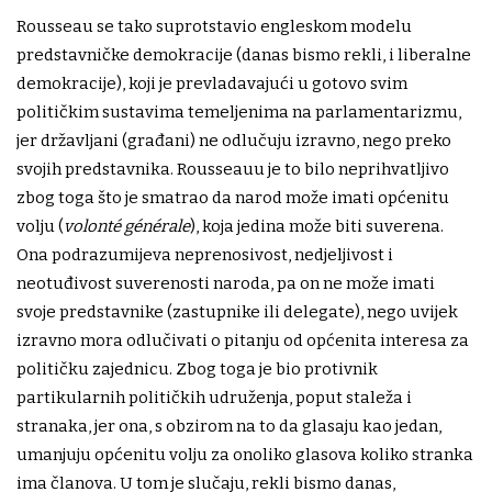
Rousseau se tako suprotstavio engleskom modelu
predstavničke demokracije (danas bismo rekli, i liberalne
demokracije), koji je prevladavajući u gotovo svim
političkim sustavima temeljenima na parlamentarizmu,
jer državljani (građani) ne odlučuju izravno, nego preko
svojih predstavnika. Rousseauu je to bilo neprihvatljivo
zbog toga što je smatrao da narod može imati općenitu
volju (
volonté générale
), koja jedina može biti suverena.
Ona podrazumijeva neprenosivost, nedjeljivost i
neotuđivost suverenosti naroda, pa on ne može imati
svoje predstavnike (zastupnike ili delegate), nego uvijek
izravno mora odlučivati o pitanju od općenita interesa za
političku zajednicu. Zbog toga je bio protivnik
partikularnih političkih udruženja, poput staleža i
stranaka, jer ona, s obzirom na to da glasaju kao jedan,
umanjuju općenitu volju za onoliko glasova koliko stranka
ima članova. U tom je slučaju, rekli bismo danas,