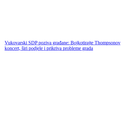
Vukovarski SDP poziva građane: Bojkotirajte Thompsonov
koncert, širi podjele i prikriva probleme grada