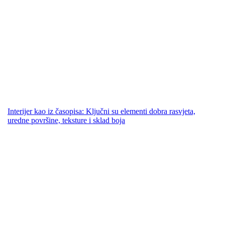
Interijer kao iz časopisa: Ključni su elementi dobra rasvjeta,
uredne površine, teksture i sklad boja