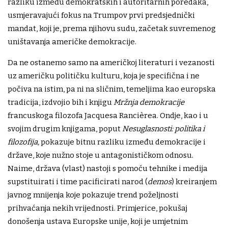
razliku između demokratskih i autoritarnih poredaka,
usmjeravajući fokus na Trumpov prvi predsjednički
mandat, koji je, prema njihovu sudu, začetak suvremenog
uništavanja američke demokracije.
Da ne ostanemo samo na američkoj literaturi i vezanosti
uz američku političku kulturu, koja je specifična i ne
počiva na istim, pa ni na sličnim, temeljima kao europska
tradicija, izdvojio bih i knjigu
Mržnja demokracije
francuskoga filozofa Jacquesa Rancièrea. Ondje, kao i u
svojim drugim knjigama, poput
Nesuglasnosti: politika i
filozofija,
pokazuje bitnu razliku između demokracije i
države, koje nužno stoje u antagonističkom odnosu.
Naime, država (vlast) nastoji s pomoću tehnike i medija
supstituirati i time pacificirati narod (
demos
) kreiranjem
javnog mnijenja koje pokazuje trend poželjnosti
prihvaćanja nekih vrijednosti. Primjerice, pokušaj
donošenja ustava Europske unije, koji je umjetnim