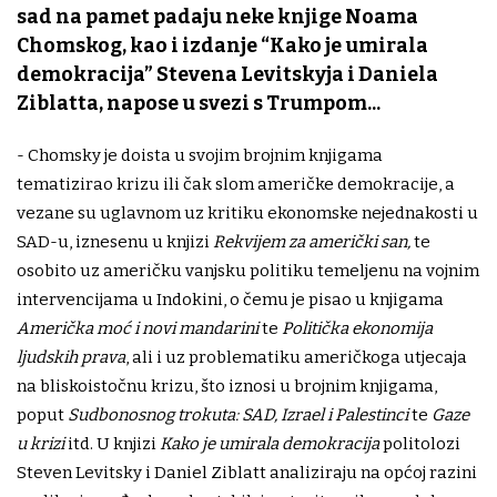
sad na pamet padaju neke knjige Noama
Chomskog, kao i izdanje “Kako je umirala
demokracija” Stevena Levitskyja i Daniela
Ziblatta, napose u svezi s Trumpom...
- Chomsky je doista u svojim brojnim knjigama
tematizirao krizu ili čak slom američke demokracije, a
vezane su uglavnom uz kritiku ekonomske nejednakosti u
SAD-u, iznesenu u knjizi
Rekvijem za američki san,
te
osobito uz američku vanjsku politiku temeljenu na vojnim
intervencijama u Indokini, o čemu je pisao u knjigama
Američka moć i novi mandarini
te
Politička ekonomija
ljudskih prava
, ali i uz problematiku američkoga utjecaja
na bliskoistočnu krizu, što iznosi u brojnim knjigama,
poput
Sudbonosnog trokuta: SAD, Izrael i Palestinci
te
Gaze
u krizi
itd. U knjizi
Kako je umirala demokracija
politolozi
Steven Levitsky i Daniel Ziblatt analiziraju na općoj razini