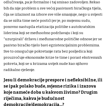
odlučivanja, pa je formalno i taj smisao zadovoljen. Rekao
bih da nije problem u sve većoj pasivnosti biračkoga tijela,
čija se izlaznost na izbore sve više smanjuje, nego u svijesti
da se ništa time neće postići jer je, po mojemu sudu,
ponovno nastupila etatizacija politike s autokratskim
liderima koji se međusobno podržavaju i koji su
“uzurpirali” državu i međunarodne političke odnose jer se
pasivno biračko tijelo bavi egzistencijalnim problemima.
Sve to omogućuje pokretanje rata bez posljedica koji
prouzročuje ekonomske krize te time i porast ekstremnih
pokreta, koji se u krizama uvijek nude kao njihovo
radikalno rješenje.
Jesu li demokracije prespore i nefleksibilne, ili
se ipak polako bude, svjesne rizika i izazova
koje nameće doba u kakvom živimo? Drugim
riječima, kakva je budućnost
demokracije/demokracija...?