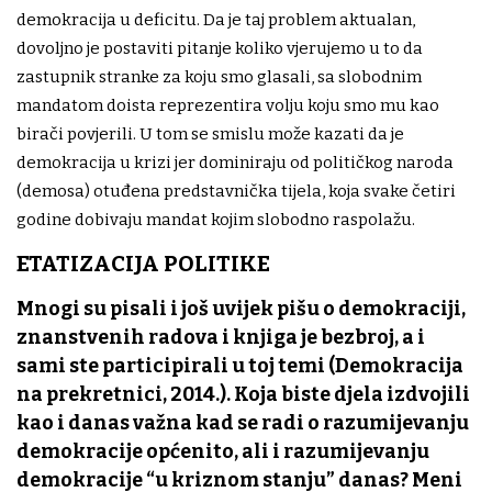
demokracija u deficitu. Da je taj problem aktualan,
dovoljno je postaviti pitanje koliko vjerujemo u to da
zastupnik stranke za koju smo glasali, sa slobodnim
mandatom doista reprezentira volju koju smo mu kao
birači povjerili. U tom se smislu može kazati da je
demokracija u krizi jer dominiraju od političkog naroda
(demosa) otuđena predstavnička tijela, koja svake četiri
godine dobivaju mandat kojim slobodno raspolažu.
ETATIZACIJA POLITIKE
Mnogi su pisali i još uvijek pišu o demokraciji,
znanstvenih radova i knjiga je bezbroj, a i
sami ste participirali u toj temi (Demokracija
na prekretnici, 2014.). Koja biste djela izdvojili
kao i danas važna kad se radi o razumijevanju
demokracije općenito, ali i razumijevanju
demokracije “u kriznom stanju” danas? Meni