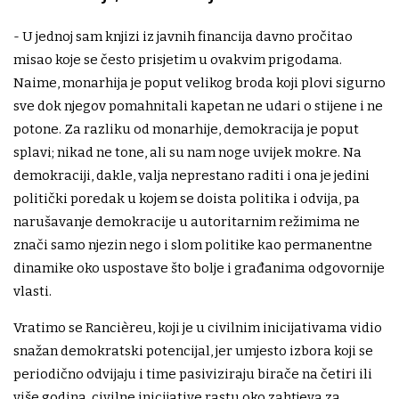
- U jednoj sam knjizi iz javnih financija davno pročitao
misao koje se često prisjetim u ovakvim prigodama.
Naime, monarhija je poput velikog broda koji plovi sigurno
sve dok njegov pomahnitali kapetan ne udari o stijene i ne
potone. Za razliku od monarhije, demokracija je poput
splavi; nikad ne tone, ali su nam noge uvijek mokre. Na
demokraciji, dakle, valja neprestano raditi i ona je jedini
politički poredak u kojem se doista politika i odvija, pa
narušavanje demokracije u autoritarnim režimima ne
znači samo njezin nego i slom politike kao permanentne
dinamike oko uspostave što bolje i građanima odgovornije
vlasti.
Vratimo se Rancièreu, koji je u civilnim inicijativama vidio
snažan demokratski potencijal, jer umjesto izbora koji se
periodično odvijaju i time pasiviziraju birače na četiri ili
više godina, civilne inicijative rastu oko zahtjeva za