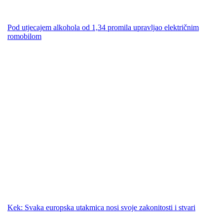
Pod utjecajem alkohola od 1,34 promila upravljao električnim
romobilom
Kek: Svaka europska utakmica nosi svoje zakonitosti i stvari