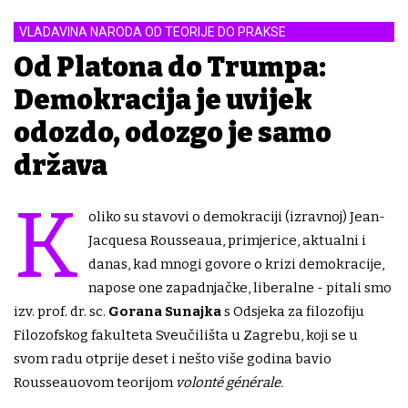
VLADAVINA NARODA OD TEORIJE DO PRAKSE
Od Platona do Trumpa:
Demokracija je uvijek
odozdo, odozgo je samo
država
K
oliko su stavovi o demokraciji (izravnoj) Jean-
Jacquesa Rousseaua, primjerice, aktualni i
danas, kad mnogi govore o krizi demokracije,
napose one zapadnjačke, liberalne - pitali smo
izv. prof. dr. sc.
Gorana Sunajka
s Odsjeka za filozofiju
Filozofskog fakulteta Sveučilišta u Zagrebu, koji se u
svom radu otprije deset i nešto više godina bavio
Rousseauovom teorijom
volonté générale.