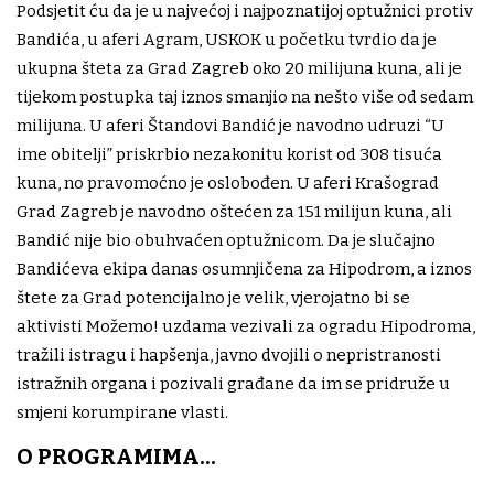
Podsjetit ću da je u najvećoj i najpoznatijoj optužnici protiv
Bandića, u aferi Agram, USKOK u početku tvrdio da je
ukupna šteta za Grad Zagreb oko 20 milijuna kuna, ali je
tijekom postupka taj iznos smanjio na nešto više od sedam
milijuna. U aferi Štandovi Bandić je navodno udruzi “U
ime obitelji” priskrbio nezakonitu korist od 308 tisuća
kuna, no pravomoćno je oslobođen. U aferi Krašograd
Grad Zagreb je navodno oštećen za 151 milijun kuna, ali
Bandić nije bio obuhvaćen optužnicom. Da je slučajno
Bandićeva ekipa danas osumnjičena za Hipodrom, a iznos
štete za Grad potencijalno je velik, vjerojatno bi se
aktivisti Možemo! uzdama vezivali za ogradu Hipodroma,
tražili istragu i hapšenja, javno dvojili o nepristranosti
istražnih organa i pozivali građane da im se pridruže u
smjeni korumpirane vlasti.
O PROGRAMIMA...