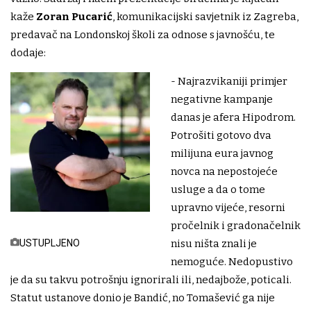
kaže
Zoran Pucarić
, komunikacijski savjetnik iz Zagreba,
predavač na Londonskoj školi za odnose s javnošću, te
dodaje:
- Najrazvikaniji primjer
negativne kampanje
danas je afera Hipodrom.
Potrošiti gotovo dva
milijuna eura javnog
novca na nepostojeće
usluge a da o tome
upravno vijeće, resorni
pročelnik i gradonačelnik
USTUPLJENO
nisu ništa znali je
nemoguće. Nedopustivo
je da su takvu potrošnju ignorirali ili, nedajbože, poticali.
Statut ustanove donio je Bandić, no Tomašević ga nije