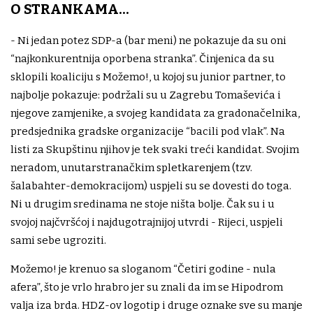
O STRANKAMA...
- Ni jedan potez SDP-a (bar meni) ne pokazuje da su oni
“najkonkurentnija oporbena stranka”. Činjenica da su
sklopili koaliciju s Možemo!, u kojoj su junior partner, to
najbolje pokazuje: podržali su u Zagrebu Tomaševića i
njegove zamjenike, a svojeg kandidata za gradonačelnika,
predsjednika gradske organizacije “bacili pod vlak”. Na
listi za Skupštinu njihov je tek svaki treći kandidat. Svojim
neradom, unutarstranačkim spletkarenjem (tzv.
šalabahter-demokracijom) uspjeli su se dovesti do toga.
Ni u drugim sredinama ne stoje ništa bolje. Čak su i u
svojoj najčvršćoj i najdugotrajnijoj utvrdi - Rijeci, uspjeli
sami sebe ugroziti.
Možemo! je krenuo sa sloganom “Četiri godine - nula
afera”, što je vrlo hrabro jer su znali da im se Hipodrom
valja iza brda. HDZ-ov logotip i druge oznake sve su manje