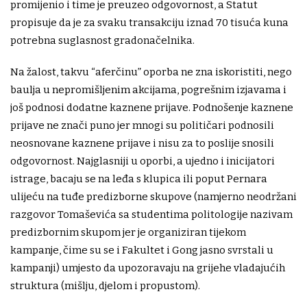
promijenio i time je preuzeo odgovornost, a Statut
propisuje da je za svaku transakciju iznad 70 tisuća kuna
potrebna suglasnost gradonačelnika.
Na žalost, takvu “aferčinu” oporba ne zna iskoristiti, nego
baulja u nepromišljenim akcijama, pogrešnim izjavama i
još podnosi dodatne kaznene prijave. Podnošenje kaznene
prijave ne znači puno jer mnogi su političari podnosili
neosnovane kaznene prijave i nisu za to poslije snosili
odgovornost. Najglasniji u oporbi, a ujedno i inicijatori
istrage, bacaju se na leđa s klupica ili poput Pernara
ulijeću na tuđe predizborne skupove (namjerno neodržani
razgovor Tomaševića sa studentima politologije nazivam
predizbornim skupom jer je organiziran tijekom
kampanje, čime su se i Fakultet i Gong jasno svrstali u
kampanji) umjesto da upozoravaju na grijehe vladajućih
struktura (mišlju, djelom i propustom).