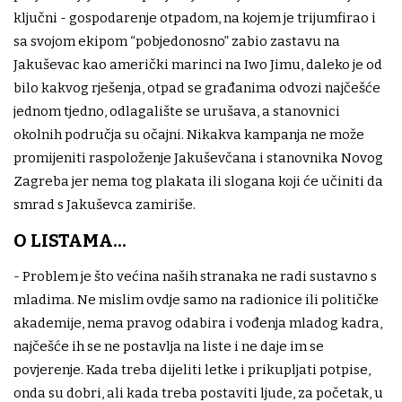
ključni - gospodarenje otpadom, na kojem je trijumfirao i
sa svojom ekipom “pobjedonosno” zabio zastavu na
Jakuševac kao američki marinci na Iwo Jimu, daleko je od
bilo kakvog rješenja, otpad se građanima odvozi najčešće
jednom tjedno, odlagalište se urušava, a stanovnici
okolnih područja su očajni. Nikakva kampanja ne može
promijeniti raspoloženje Jakuševčana i stanovnika Novog
Zagreba jer nema tog plakata ili slogana koji će učiniti da
smrad s Jakuševca zamiriše.
O LISTAMA...
- Problem je što većina naših stranaka ne radi sustavno s
mladima. Ne mislim ovdje samo na radionice ili političke
akademije, nema pravog odabira i vođenja mladog kadra,
najčešće ih se ne postavlja na liste i ne daje im se
povjerenje. Kada treba dijeliti letke i prikupljati potpise,
onda su dobri, ali kada treba postaviti ljude, za početak, u