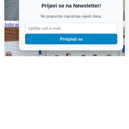
Prijavi se na Newsletter!
Ne propustite najvažnije vijesti dana.
Jedni se bore za fotelje, oni drugi za - goli život
Pretplati se
Rukometašice Osijeka na okupu: Neizvjesna i teška situacija u