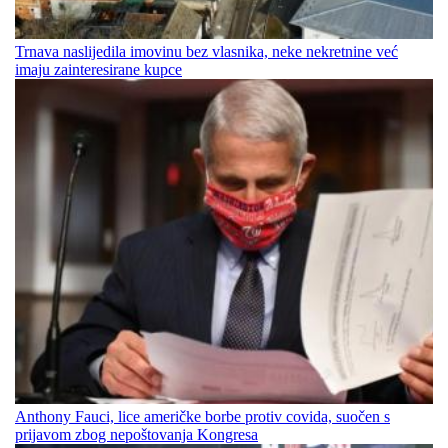
Trnava naslijedila imovinu bez vlasnika, neke nekretnine već
imaju zainteresirane kupce
Anthony Fauci, lice američke borbe protiv covida, suočen s
prijavom zbog nepoštovanja Kongresa