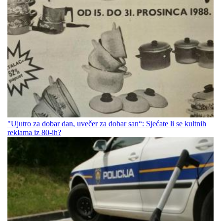
"Ujutro za dobar dan, uvečer za dobar san“: Sjećate li se kultnih
reklama iz 80-ih?