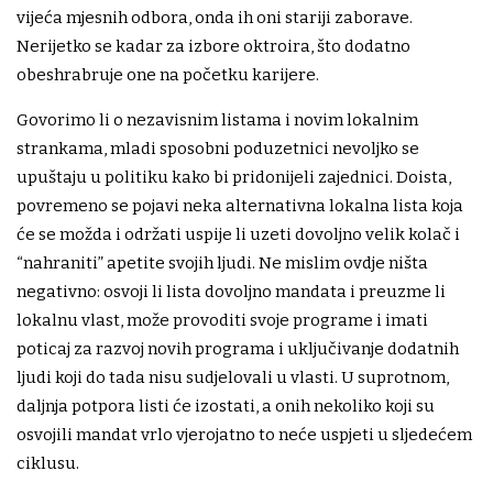
vijeća mjesnih odbora, onda ih oni stariji zaborave.
Nerijetko se kadar za izbore oktroira, što dodatno
obeshrabruje one na početku karijere.
Govorimo li o nezavisnim listama i novim lokalnim
strankama, mladi sposobni poduzetnici nevoljko se
upuštaju u politiku kako bi pridonijeli zajednici. Doista,
povremeno se pojavi neka alternativna lokalna lista koja
će se možda i održati uspije li uzeti dovoljno velik kolač i
“nahraniti” apetite svojih ljudi. Ne mislim ovdje ništa
negativno: osvoji li lista dovoljno mandata i preuzme li
lokalnu vlast, može provoditi svoje programe i imati
poticaj za razvoj novih programa i uključivanje dodatnih
ljudi koji do tada nisu sudjelovali u vlasti. U suprotnom,
daljnja potpora listi će izostati, a onih nekoliko koji su
osvojili mandat vrlo vjerojatno to neće uspjeti u sljedećem
ciklusu.