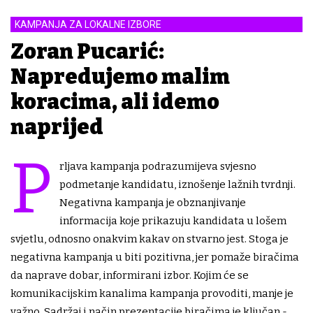
KAMPANJA ZA LOKALNE IZBORE
Zoran Pucarić:
Napredujemo malim
koracima, ali idemo
naprijed
P
rljava kampanja podrazumijeva svjesno
podmetanje kandidatu, iznošenje lažnih tvrdnji.
Negativna kampanja je obznanjivanje
informacija koje prikazuju kandidata u lošem
svjetlu, odnosno onakvim kakav on stvarno jest. Stoga je
negativna kampanja u biti pozitivna, jer pomaže biračima
da naprave dobar, informirani izbor. Kojim će se
komunikacijskim kanalima kampanja provoditi, manje je
važno. Sadržaj i način prezentacije biračima je ključan -