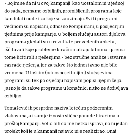
- Bojim se da ni u ovoj kampanji, kao uostalom ni u jednoj
do sada, nemamo ozbiljnih, promišljenih programa koje
kandidati nude i za koje se zauzimaju. Svi ti programi
većinom su napisani, odnosno kompilirani, u posljednjim
tjednima prije kampanje. U boljem slučaju autori dijelova
programa gledali su u rezultate provedenih anketa,
iščitavali koje probleme birači smatraju bitnima i prema
tome licitirali s rješenjima - bez stručne analize i stvarne
razrade rješenja, jer za takvo što jednostavno nije bilo
vremena. U lošijim (odnosno jeftinijim) slučajevima
programi su tek po osjećaju napisani popisi lijepih želja.
Jasno je da takve programe u konačnici nitko ne doživljava
ozbiljno.
Tomašević ih posprdno naziva letećim podzemnim
vlakovima, a i sam je iznosio slične ponude biračima u
prošloj kampanji. Volio bih da me netko ispravi, no ni jedan
projekt koji je u kampanji najavio nije realizirao. Onaj