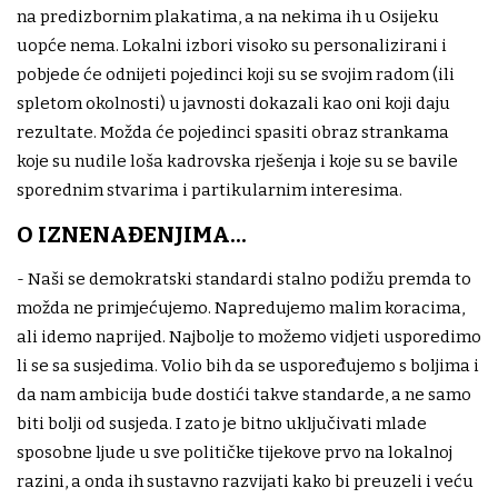
na predizbornim plakatima, a na nekima ih u Osijeku
uopće nema. Lokalni izbori visoko su personalizirani i
pobjede će odnijeti pojedinci koji su se svojim radom (ili
spletom okolnosti) u javnosti dokazali kao oni koji daju
rezultate. Možda će pojedinci spasiti obraz strankama
koje su nudile loša kadrovska rješenja i koje su se bavile
sporednim stvarima i partikularnim interesima.
O IZNENAĐENJIMA...
- Naši se demokratski standardi stalno podižu premda to
možda ne primjećujemo. Napredujemo malim koracima,
ali idemo naprijed. Najbolje to možemo vidjeti usporedimo
li se sa susjedima. Volio bih da se uspoređujemo s boljima i
da nam ambicija bude dostići takve standarde, a ne samo
biti bolji od susjeda. I zato je bitno uključivati mlade
sposobne ljude u sve političke tijekove prvo na lokalnoj
razini, a onda ih sustavno razvijati kako bi preuzeli i veću