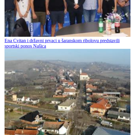
Ena Cvitan i državni prvaci u šaranskom ribolovu predstavili
sportski ponos Našica