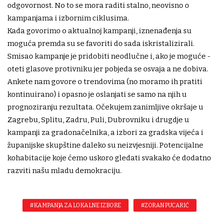
odgovornost. No to se mora raditi stalno, neovisno o
kampanjama i izbornim ciklusima.
Kada govorimo o aktualnoj kampanji, iznenađenja su
moguća premda su se favoriti do sada iskristalizirali.
Smisao kampanje je pridobiti neodlučne i, ako je moguće -
oteti glasove protivniku jer pobjeda se osvaja a ne dobiva.
Ankete nam govore o trendovima (no moramo ih pratiti
kontinuirano) i opasno je oslanjati se samo na njih u
prognoziranju rezultata. Očekujem zanimljive okršaje u
Zagrebu, Splitu, Zadru, Puli, Dubrovniku i drugdje u
kampanji za gradonačelnika, a izbori za gradska vijeća i
županijske skupštine daleko su neizvjesniji. Potencijalne
kohabitacije koje ćemo uskoro gledati svakako će dodatno
razviti našu mladu demokraciju.
#KAMPANJA ZA LOKALNE IZBORE
#ZORAN PUCARIĆ