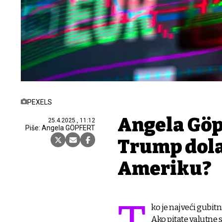
PEXELS
Angela Göpf
25.4.2025., 11:12
Piše: Angela GÖPFERT
Trump dolar
Ameriku?
ko je najveći gubit
Ako pitate valutne s