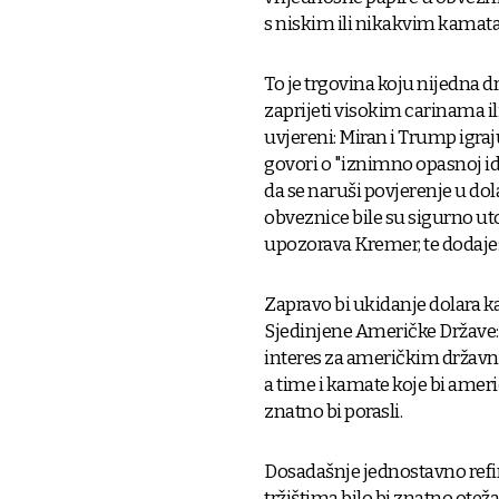
s niskim ili nikakvim kamat
To je trgovina koju nijedna dr
zaprijeti visokim carinama i
uvjereni: Miran i Trump igr
govori o "iznimno opasnoj ide
da se naruši povjerenje u do
obveznice bile su sigurno uto
upozorava Kremer, te dodaje: 
Zapravo bi ukidanje dolara k
Sjedinjene Američke Države: p
interes za američkim državn
a time i kamate koje bi ameri
znatno bi porasli.
Dosadašnje jednostavno ref
tržištima bilo bi znatno ote