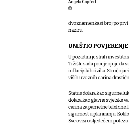
Angela Göpfert
dvoznamenkast broj po prvi 
naziru.
UNIŠTIO POVJERENJE
U pozadini je strah investito
Tržište sada procjenjuje da s
inflacijskih rizika. Stručnjac
viših uvoznih carina drastič
Status dolara kao sigurne luk
dolara kao glavne svjetske va
carina za pametne telefone, 
sigurnost u planiranju. Koli
Sve ovisi o sljedećem potez