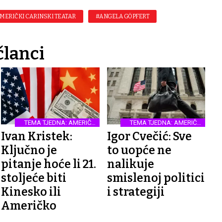
AMERIČKI CARINSKI TEATAR
#ANGELA GÖPFERT
članci
TEMA TJEDNA: AMERIČKI
TEMA TJEDNA: AMERIČKI
CARINSKI TEATAR
CARINSKI TEATAR
Ivan Kristek:
Igor Cvečić: Sve
Ključno je
to uopće ne
pitanje hoće li 21.
nalikuje
stoljeće biti
smislenoj politici
Kinesko ili
i strategiji
Američko