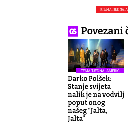
#TEMA TJEDNA: 
Povezani 
TEMA TJEDNA: AMERIČKI
CARINSKI TEATAR
Darko Polšek:
Stanje svijeta
nalik je na vodvilj
poput onog
našeg “Jalta,
Jalta”