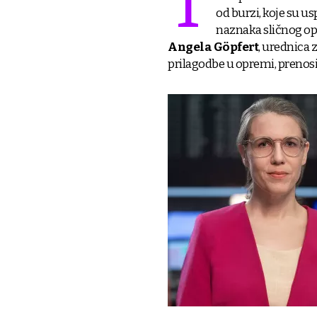
T
od burzi, koje su u
naznaka sličnog opo
Angela Göpfert
, urednica z
prilagodbe u opremi, prenosi