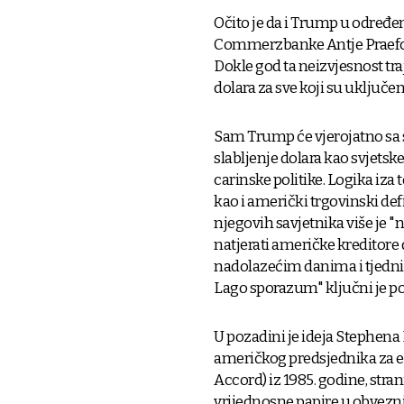
Očito je da i Trump u određe
Commerzbanke Antje Praefcke: 
Dokle god ta neizvjesnost traj
dolara za sve koji su uključe
Sam Trump će vjerojatno sa s
slabljenje dolara kao svjetsk
carinske politike. Logika iza
kao i američki trgovinski def
njegovih savjetnika više je "
natjerati američke kreditore
nadolazećim danima i tjedni
Lago sporazum" ključni je p
U pozadini je ideja Stephen
američkog predsjednika za e
Accord) iz 1985. godine, stran
vrijednosne papire u obvezni