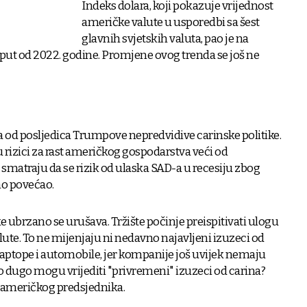
Indeks dolara, koji pokazuje vrijednost
američke valute u usporedbi sa šest
glavnih svjetskih valuta, pao je na
put od 2022. godine. Promjene ovog trenda se još ne
ra od posljedica Trumpove nepredvidive carinske politike.
u rizici za rast američkog gospodarstva veći od
i smatraju da se rizik od ulaska SAD-a u recesiju zbog
no povećao.
e ubrzano se urušava. Tržište počinje preispitivati ulogu
lute. To ne mijenjaju ni nedavno najavljeni izuzeci od
laptope i automobile, jer kompanije još uvijek nemaju
ko dugo mogu vrijediti "privremeni" izuzeci od carina?
u američkog predsjednika.