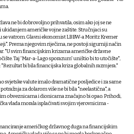
ama.
žava ne bi dobrovoljno prihvatila, osim ako joj se ne
li ukidanjem američke vojne zaštite. Stručnjaci su
aju se vatrom. Glavni ekonomist LBBW-a Moritz Kremer
ji". Prema njegovim riječima, ne postoji sigurniji način
lar. "U svim financijskim krizama američke državne
čište. Taj 'Mar-a-Lago sporazum' uništio bi to utočište",
"Rezultat bi bila financijska kriza globalnih razmjera."
ao svjetske valute imalo dramatične posljedice i za same
otražnja za dolarom više ne bi bila "neelastična", a
im obveznicama i dionicama značajno bi opao. Prihodi,
čka vlada morala isplaćivati svojim vjerovnicima -
inanciranje američkog državnog duga na financijskim
žano. Američka vlada više se ne bi mogla beskonačno