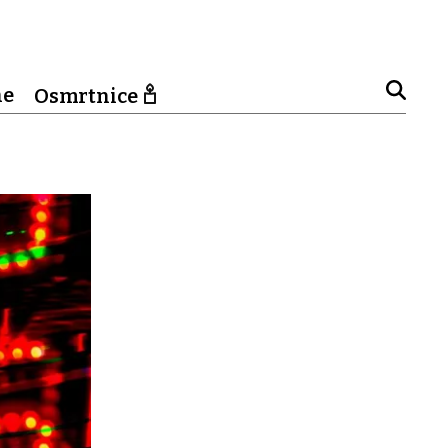
ne
Osmrtnice