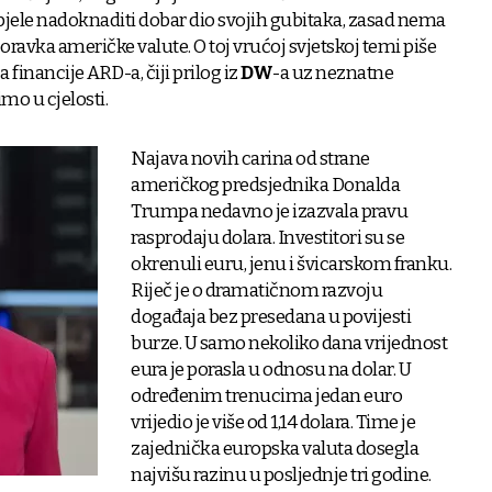
spjele nadoknaditi dobar dio svojih gubitaka, zasad nema
ravka američke valute. O toj vrućoj svjetskoj temi piše
a financije ARD-a, čiji prilog iz
DW
-a uz neznatne
mo u cjelosti.
Najava novih carina od strane
američkog predsjednika Donalda
Trumpa nedavno je izazvala pravu
rasprodaju dolara. Investitori su se
okrenuli euru, jenu i švicarskom franku.
Riječ je o dramatičnom razvoju
događaja bez presedana u povijesti
burze. U samo nekoliko dana vrijednost
eura je porasla u odnosu na dolar. U
određenim trenucima jedan euro
vrijedio je više od 1,14 dolara. Time je
zajednička europska valuta dosegla
najvišu razinu u posljednje tri godine.