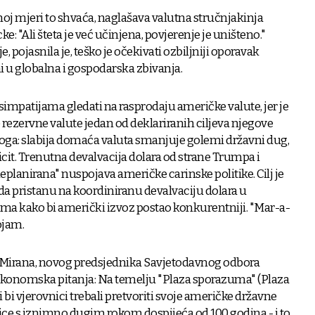
noj mjeri to shvaća, naglašava valutna stručnjakinja
"Ali šteta je već učinjena, povjerenje je uništeno."
e, pojasnila je, teško je očekivati ozbiljniji oporavak
ni u globalna i gospodarska zbivanja.
impatijama gledati na rasprodaju američke valute, jer je
e rezervne valute jedan od deklariranih ciljeva njegove
 toga: slabija domaća valuta smanjuje golemi državni dug,
icit. Trenutna devalvacija dolara od strane Trumpa i
neplanirana" nuspojava američke carinske politike. Cilj je
 da pristanu na koordiniranu devalvaciju dolara u
ma kako bi američki izvoz postao konkurentniji. "Mar-a-
ojam.
a Mirana, novog predsjednika Savjetodavnog odbora
konomska pitanja: Na temelju "Plaza sporazuma" (Plaza
i bi vjerovnici trebali pretvoriti svoje američke državne
ce s iznimno dugim rokom dospijeća od 100 godina - i to