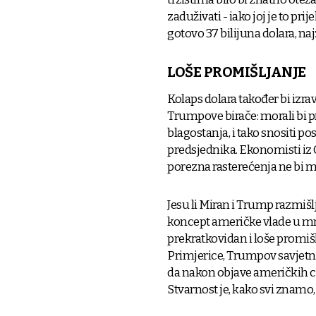
zaduživati - iako joj je to pr
gotovo 37 bilijuna dolara, na
LOŠE PROMIŠLJANJE
Kolaps dolara također bi izr
Trumpove birače: morali bi p
blagostanja, i tako snositi 
predsjednika. Ekonomisti iz
porezna rasterećenja ne bi m
Jesu li Miran i Trump razmiš
koncept američke vlade u 
prekratkovidan i loše promiš
Primjerice, Trumpov savjetn
da nakon objave američkih c
Stvarnost je, kako svi znamo, 