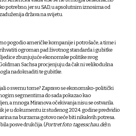
ijeko potrebno, jer su SAD, u apsolutnim iznosima od
jzaduženija država na svijetu.
avno pogodio američke kompanije i potrošače, a time i
rihvatiti ogroman pad životnog standarda i gubitke
posljedice zbunjujuće ekonomske politike svog
 Goldman Sachsa procjenjuju da čak ni velikodušna
ogla nadoknaditi te gubitke.
ljali o svemu tome? Zapravo se ekonomsko-politički
mnogim segmentima do sada pokazao kao
ljen, a mnoga Miranova očekivanja nisu se ostvarila.
ik je u dokumentu iz studenog 2024. godine predvidio
arina na burzama gotovo neće biti nikakvih potresa.
bila posve drukčija. (
Portret foto: tagesschau.de
) n