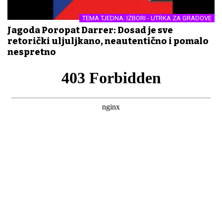
TEMA TJEDNA: IZBORI - UTRKA ZA GRADOVE
Jagoda Poropat Darrer: Dosad je sve
retorički uljuljkano, neautentično i pomalo
nespretno