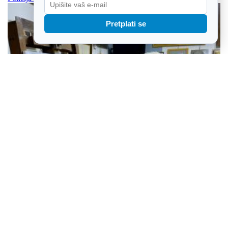
Pretplati se
Slikar, voćar i izumitelj: Josip Božićević iz Otoka osmislio „ježa“
koji za 30 sekundi puni kantu šljivama