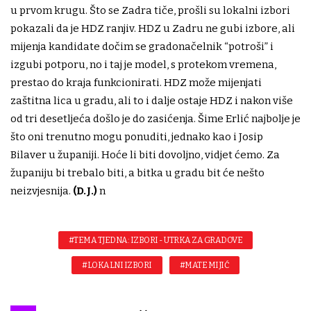
u prvom krugu. Što se Zadra tiče, prošli su lokalni izbori
pokazali da je HDZ ranjiv. HDZ u Zadru ne gubi izbore, ali
mijenja kandidate dočim se gradonačelnik “potroši” i
izgubi potporu, no i taj je model, s protekom vremena,
prestao do kraja funkcionirati. HDZ može mijenjati
zaštitna lica u gradu, ali to i dalje ostaje HDZ i nakon više
od tri desetljeća došlo je do zasićenja. Šime Erlić najbolje je
što oni trenutno mogu ponuditi, jednako kao i Josip
Bilaver u županiji. Hoće li biti dovoljno, vidjet ćemo. Za
županiju bi trebalo biti, a bitka u gradu bit će nešto
neizvjesnija.
(D.J.)
n
#TEMA TJEDNA: IZBORI - UTRKA ZA GRADOVE
#LOKALNI IZBORI
#MATE MIJIĆ