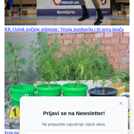
RK Osijek počinje pripreme: Veraja pozdravlja i tri nova igrača
×
Prijavi se na Newsletter!
Ne propustite najvažnije vijesti dana.
Policija pronašla više od 90 stabljika marihuane, drogu i streljivo