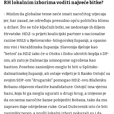
RH lokalnim izborima voditi najveće bitke?
- Mislim da globalne teme neće imati naročitog utjecaja
jer, bar zasad, ne određuju presudno opću političku klimu
u državi. Što se tiče ključnih bitki, ne nedostaje ih diljem
Hrvatske. HDZ-u prijeti koalicijski partner s nacionalne
razine HSLS u Bjelovarsko-bilogorskoj županiji, a opasno
mu visi i Varaždinska županija. Slavonija djeluje kao
"beton" za HDZ iako će u Otoku i Iloku ukrstiti koplja s DP-
om, ali zato je Dalmacija umnogome ugrožena kao
bastion. Posebno zanimljivo moglo bi biti u Splitsko-
dalmatinskoj županiji, ali ostaje vidjeti je li Ranko Ostojić sa
svojim SDP-om "drugarski" pomogao HDZ-ovu Blaženku
Bobanu objavom vlastite kandidature. Ostojić ima vjernu
bazu, koja bi ga mogla ugurati u drugi krug, a izvjesno je
da on nema naročite šanse pobijediti Bobana, tako da mu
zapravo daje odriješene ruke. Grad Dubrovnik isto će biti
zanimljiv teren, a prošli lokalni izbori pokazali su i da