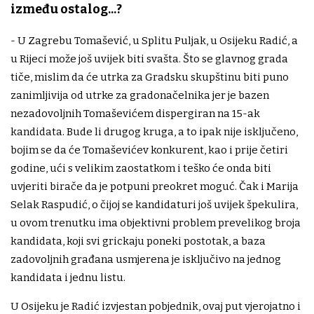
između ostalog...?
- U Zagrebu Tomašević, u Splitu Puljak, u Osijeku Radić, a
u Rijeci može još uvijek biti svašta. Što se glavnog grada
tiče, mislim da će utrka za Gradsku skupštinu biti puno
zanimljivija od utrke za gradonačelnika jer je bazen
nezadovoljnih Tomaševićem dispergiran na 15-ak
kandidata. Bude li drugog kruga, a to ipak nije isključeno,
bojim se da će Tomaševićev konkurent, kao i prije četiri
godine, ući s velikim zaostatkom i teško će onda biti
uvjeriti birače da je potpuni preokret moguć. Čak i Marija
Selak Raspudić, o čijoj se kandidaturi još uvijek špekulira,
u ovom trenutku ima objektivni problem prevelikog broja
kandidata, koji svi grickaju poneki postotak, a baza
zadovoljnih građana usmjerena je isključivo na jednog
kandidata i jednu listu.
U Osijeku je Radić izvjestan pobjednik, ovaj put vjerojatno i