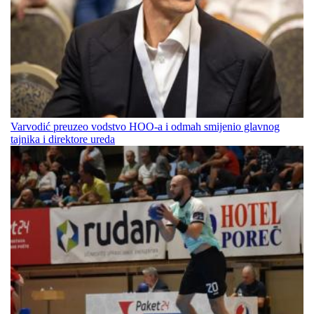
Varvodić preuzeo vodstvo HOO-a i odmah smijenio glavnog
tajnika i direktore ureda