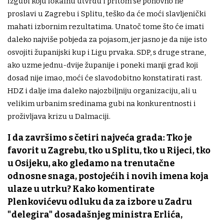
izgubi koju lokalnu utvrdu i pritom se ponovno ne
proslavi u Zagrebu i Splitu, teško da će moći slavljenički
mahati izbornim rezultatima. Unatoč tome što će imati
daleko najviše pobjeda za pojasom, jer jasno je da nije isto
osvojiti županijski kup i Ligu prvaka. SDP, s druge strane,
ako uzme jednu-dvije županije i poneki manji grad koji
dosad nije imao, moći će slavodobitno konstatirati rast.
HDZ i dalje ima daleko najozbiljniju organizaciju, ali u
velikim urbanim sredinama gubi na konkurentnosti i
proživljava krizu u Dalmaciji.
I da završimo s četiri najveća grada: Tko je
favorit u Zagrebu, tko u Splitu, tko u Rijeci, tko
u Osijeku, ako gledamo na trenutačne
odnosne snaga, postojećih i novih imena koja
ulaze u utrku? Kako komentirate
Plenkovićevu odluku da za izbore u Zadru
"delegira" dosadašnjeg ministra Erlića,