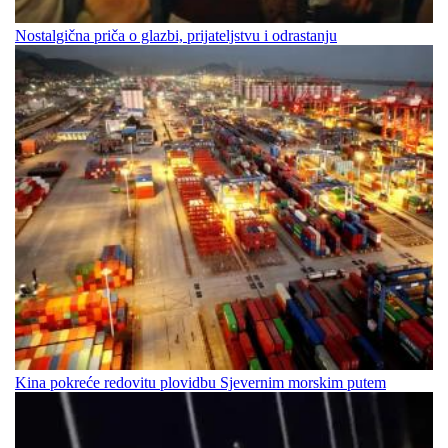
Nostalgična priča o glazbi, prijateljstvu i odrastanju
Kina pokreće redovitu plovidbu Sjevernim morskim putem