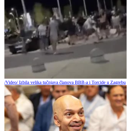
/Video/ Izbila velika tučnjava članova BBB-a i Torcide u Zagrebu