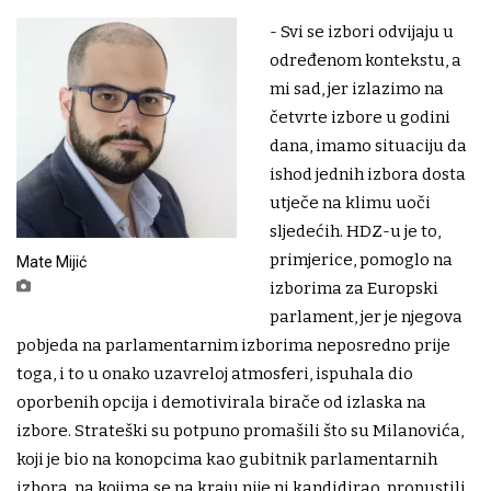
- Svi se izbori odvijaju u
određenom kontekstu, a
mi sad, jer izlazimo na
četvrte izbore u godini
dana, imamo situaciju da
ishod jednih izbora dosta
utječe na klimu uoči
sljedećih. HDZ-u je to,
primjerice, pomoglo na
Mate Mijić
izborima za Europski
parlament, jer je njegova
pobjeda na parlamentarnim izborima neposredno prije
toga, i to u onako uzavreloj atmosferi, ispuhala dio
oporbenih opcija i demotivirala birače od izlaska na
izbore. Strateški su potpuno promašili što su Milanovića,
koji je bio na konopcima kao gubitnik parlamentarnih
izbora, na kojima se na kraju nije ni kandidirao, propustili