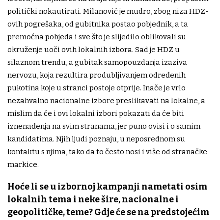
politički nokautirati. Milanović je mudro, zbog niza HDZ-
ovih pogrešaka, od gubitnika postao pobjednik, a ta
premoćna pobjeda i sve što je slijedilo oblikovali su
okruženje uoči ovih lokalnih izbora. Sad je HDZ u
silaznom trendu, a gubitak samopouzdanja izaziva
nervozu, koja rezultira produbljivanjem određenih
pukotina koje u stranci postoje otprije. Inače je vrlo
nezahvalno nacionalne izbore preslikavati na lokalne, a
mislim da će i ovi lokalni izbori pokazati da će biti
iznenađenja na svim stranama, jer puno ovisi i o samim
kandidatima. Njih ljudi poznaju, u neposrednom su
kontaktu s njima, tako da to često nosi i više od stranačke
markice.
Hoće li se u izbornoj kampanji nametati osim
lokalnih tema i neke šire, nacionalne i
geopolitičke, teme? Gdje će se na predstojećim