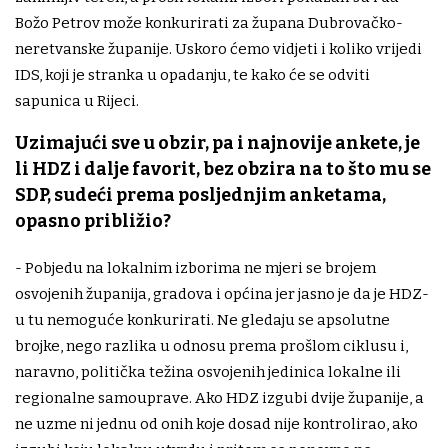
Božo Petrov može konkurirati za župana Dubrovačko-
neretvanske županije. Uskoro ćemo vidjeti i koliko vrijedi
IDS, koji je stranka u opadanju, te kako će se odviti
sapunica u Rijeci.
Uzimajući sve u obzir, pa i najnovije ankete, je
li HDZ i dalje favorit, bez obzira na to što mu se
SDP, sudeći prema posljednjim anketama,
opasno približio?
- Pobjedu na lokalnim izborima ne mjeri se brojem
osvojenih županija, gradova i općina jer jasno je da je HDZ-
u tu nemoguće konkurirati. Ne gledaju se apsolutne
brojke, nego razlika u odnosu prema prošlom ciklusu i,
naravno, politička težina osvojenih jedinica lokalne ili
regionalne samouprave. Ako HDZ izgubi dvije županije, a
ne uzme ni jednu od onih koje dosad nije kontrolirao, ako