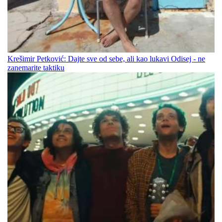
Krešimir Petković: Dajte sve od sebe, ali kao lukavi Odisej - ne
zanemarite taktiku