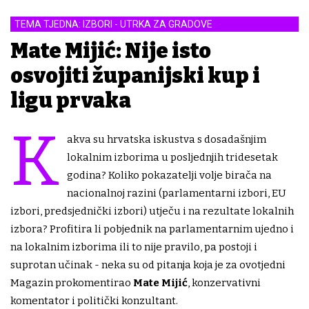
TEMA TJEDNA: IZBORI - UTRKA ZA GRADOVE
Mate Mijić: Nije isto
osvojiti županijski kup i
ligu prvaka
K
akva su hrvatska iskustva s dosadašnjim
lokalnim izborima u posljednjih tridesetak
godina? Koliko pokazatelji volje birača na
nacionalnoj razini (parlamentarni izbori, EU
izbori, predsjednički izbori) utječu i na rezultate lokalnih
izbora? Profitira li pobjednik na parlamentarnim ujedno i
na lokalnim izborima ili to nije pravilo, pa postoji i
suprotan učinak - neka su od pitanja koja je za ovotjedni
Magazin prokomentirao
Mate Mijić
, konzervativni
komentator i politički konzultant.