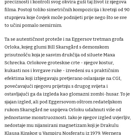
preciznosti i kontroli svog okvira guši taj život iz njegova
filma. Postoji toliko simetričnih kompozicija i kretnji od 90
stupnjeva koje čovjek može podnijeti prije nego što se sve
to učini pomalo nemirnim.
Ta se autentičnost proteže i na Eggersov tretman grofa
Orloka, kojeg glumi Bill Skarsgård s demonskom
prisutnošću koja je sasvim drukčija od siluete Maxa
Schrecka. Orlokove groteskne crte - njegov kostur,
kukasti nos i kvrgave ruke - izvedeni su s praktičnim
efektima koji izbjegavaju pretjerano oslanjanje na CGI,
povećavajući njegovu prijetnju s drugog svijeta i
ostavljajući ga da izgleda kao glomazni zombi-husar. To je
sjajan izgled, ali pod Eggersovom oštrom redateljskom
rukom Skarsgård ne uspijeva Orloku udahnuti više od
jednostavne monstruoznosti. Iako je njegov izgled uvjerljiv,
nedostaje mu nijansirani magnetizam koji je Drakulu
Klausa Kinskog u Vampiru Nosferatu iz 1979. Wernera