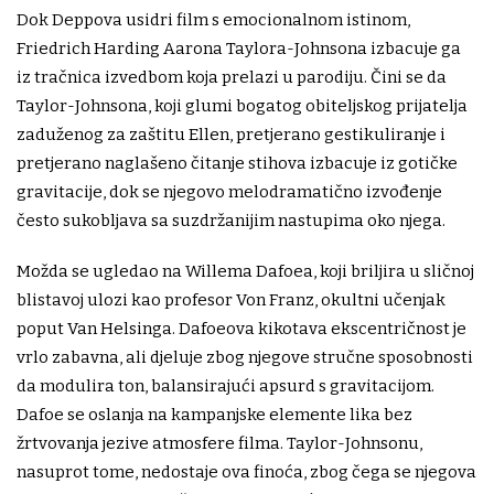
Dok Deppova usidri film s emocionalnom istinom,
Friedrich Harding Aarona Taylora-Johnsona izbacuje ga
iz tračnica izvedbom koja prelazi u parodiju. Čini se da
Taylor-Johnsona, koji glumi bogatog obiteljskog prijatelja
zaduženog za zaštitu Ellen, pretjerano gestikuliranje i
pretjerano naglašeno čitanje stihova izbacuje iz gotičke
gravitacije, dok se njegovo melodramatično izvođenje
često sukobljava sa suzdržanijim nastupima oko njega.
Možda se ugledao na Willema Dafoea, koji briljira u sličnoj
blistavoj ulozi kao profesor Von Franz, okultni učenjak
poput Van Helsinga. Dafoeova kikotava ekscentričnost je
vrlo zabavna, ali djeluje zbog njegove stručne sposobnosti
da modulira ton, balansirajući apsurd s gravitacijom.
Dafoe se oslanja na kampanjske elemente lika bez
žrtvovanja jezive atmosfere filma. Taylor-Johnsonu,
nasuprot tome, nedostaje ova finoća, zbog čega se njegova