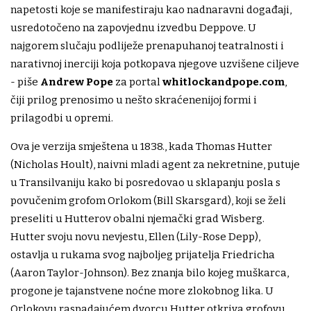
napetosti koje se manifestiraju kao nadnaravni događaji,
usredotočeno na zapovjednu izvedbu Deppove. U
najgorem slučaju podliježe prenapuhanoj teatralnosti i
narativnoj inerciji koja potkopava njegove uzvišene ciljeve
- piše
Andrew Pope
za portal
whitlockandpope.com
,
čiji prilog prenosimo u nešto skraćenenijoj formi i
prilagodbi u opremi.
Ova je verzija smještena u 1838., kada Thomas Hutter
(Nicholas Hoult), naivni mladi agent za nekretnine, putuje
u Transilvaniju kako bi posredovao u sklapanju posla s
povučenim grofom Orlokom (Bill Skarsgard), koji se želi
preseliti u Hutterov obalni njemački grad Wisberg.
Hutter svoju novu nevjestu, Ellen (Lily-Rose Depp),
ostavlja u rukama svog najboljeg prijatelja Friedricha
(Aaron Taylor-Johnson). Bez znanja bilo kojeg muškarca,
progone je tajanstvene noćne more zlokobnog lika. U
Orlokovu raspadajućem dvorcu Hutter otkriva grofovu