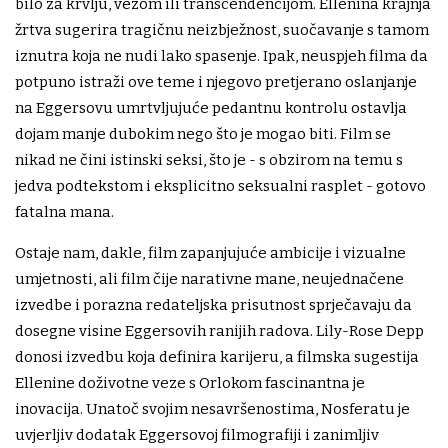
bilo za krvlju, vezom ili transcendencijom. Ellenina krajnja
žrtva sugerira tragičnu neizbježnost, suočavanje s tamom
iznutra koja ne nudi lako spasenje. Ipak, neuspjeh filma da
potpuno istraži ove teme i njegovo pretjerano oslanjanje
na Eggersovu umrtvljujuće pedantnu kontrolu ostavlja
dojam manje dubokim nego što je mogao biti. Film se
nikad ne čini istinski seksi, što je - s obzirom na temu s
jedva podtekstom i eksplicitno seksualni rasplet - gotovo
fatalna mana.
Ostaje nam, dakle, film zapanjujuće ambicije i vizualne
umjetnosti, ali film čije narativne mane, neujednačene
izvedbe i porazna redateljska prisutnost sprječavaju da
dosegne visine Eggersovih ranijih radova. Lily-Rose Depp
donosi izvedbu koja definira karijeru, a filmska sugestija
Ellenine doživotne veze s Orlokom fascinantna je
inovacija. Unatoč svojim nesavršenostima, Nosferatu je
uvjerljiv dodatak Eggersovoj filmografiji i zanimljiv