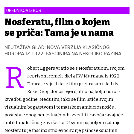
UREDNIKOV IZBOR
Nosferatu, film o kojem
se priča: Tama je u nama
NEUTAŽIVA GLAD: NOVA VERZIJA KLASIČNOG
HORORA IZ 1922. FASCINIRA NA NEKOLIKO RAZINA...
R
obert Eggers vratio se s Nosferatuom, svojom
reprizom remek-djela FW Murnaua iz 1922.
Dobra je vijest da je film prekrasan i da Lily-
Rose Depp donosi vjerojatno najbolju horor-
izvedbu godine. Međutim, iako se film ističe svojim
vizualnim bogatstvom i tematskom ambicioznošću,
posustaje zbog neujednačenih izvedbi i razočaravajuće
antiklimaktičnog završetka. U svom najboljem izdanju
Nosferatu je fascinantno evociranje psihoseksualnih