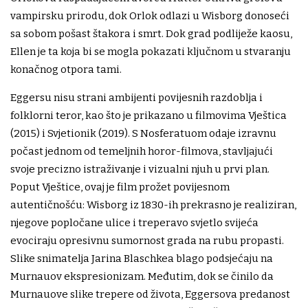
vampirsku prirodu, dok Orlok odlazi u Wisborg donoseći
sa sobom pošast štakora i smrt. Dok grad podliježe kaosu,
Ellen je ta koja bi se mogla pokazati ključnom u stvaranju
konačnog otpora tami.
Eggersu nisu strani ambijenti povijesnih razdoblja i
folklorni teror, kao što je prikazano u filmovima Vještica
(2015) i Svjetionik (2019). S Nosferatuom odaje izravnu
počast jednom od temeljnih horor-filmova, stavljajući
svoje precizno istraživanje i vizualni njuh u prvi plan.
Poput Vještice, ovaj je film prožet povijesnom
autentičnošću: Wisborg iz 1830-ih prekrasno je realiziran,
njegove popločane ulice i treperavo svjetlo svijeća
evociraju opresivnu sumornost grada na rubu propasti.
Slike snimatelja Jarina Blaschkea blago podsjećaju na
Murnauov ekspresionizam. Međutim, dok se činilo da
Murnauove slike trepere od života, Eggersova predanost