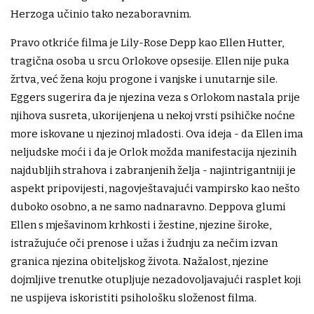
Herzoga učinio tako nezaboravnim.
Pravo otkriće filma je Lily-Rose Depp kao Ellen Hutter,
tragična osoba u srcu Orlokove opsesije. Ellen nije puka
žrtva, već žena koju progone i vanjske i unutarnje sile.
Eggers sugerira da je njezina veza s Orlokom nastala prije
njihova susreta, ukorijenjena u nekoj vrsti psihičke noćne
more iskovane u njezinoj mladosti. Ova ideja - da Ellen ima
neljudske moći i da je Orlok možda manifestacija njezinih
najdubljih strahova i zabranjenih želja - najintrigantniji je
aspekt pripovijesti, nagovještavajući vampirsko kao nešto
duboko osobno, a ne samo nadnaravno. Deppova glumi
Ellen s mješavinom krhkosti i žestine, njezine široke,
istražujuće oči prenose i užas i žudnju za nečim izvan
granica njezina obiteljskog života. Nažalost, njezine
dojmljive trenutke otupljuje nezadovoljavajući rasplet koji
ne uspijeva iskoristiti psihološku složenost filma.