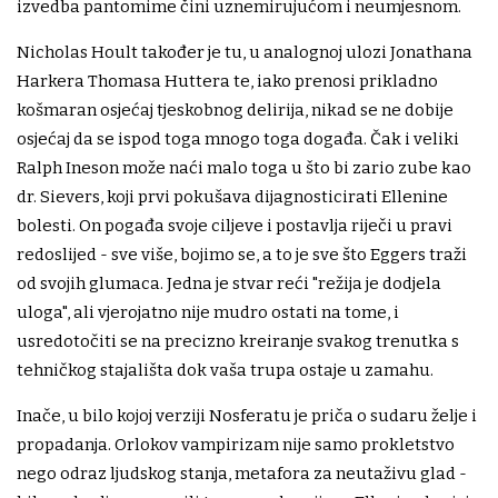
izvedba pantomime čini uznemirujućom i neumjesnom.
Nicholas Hoult također je tu, u analognoj ulozi Jonathana
Harkera Thomasa Huttera te, iako prenosi prikladno
košmaran osjećaj tjeskobnog delirija, nikad se ne dobije
osjećaj da se ispod toga mnogo toga događa. Čak i veliki
Ralph Ineson može naći malo toga u što bi zario zube kao
dr. Sievers, koji prvi pokušava dijagnosticirati Ellenine
bolesti. On pogađa svoje ciljeve i postavlja riječi u pravi
redoslijed - sve više, bojimo se, a to je sve što Eggers traži
od svojih glumaca. Jedna je stvar reći "režija je dodjela
uloga", ali vjerojatno nije mudro ostati na tome, i
usredotočiti se na precizno kreiranje svakog trenutka s
tehničkog stajališta dok vaša trupa ostaje u zamahu.
Inače, u bilo kojoj verziji Nosferatu je priča o sudaru želje i
propadanja. Orlokov vampirizam nije samo prokletstvo
nego odraz ljudskog stanja, metafora za neutaživu glad -