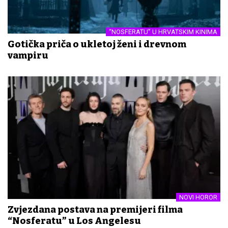
“NOSFERATU” U HRVATSKIM KINIMA
Gotička priča o ukletoj ženi i drevnom
vampiru
NOVI HOROR
Zvjezdana postava na premijeri filma
“Nosferatu” u Los Angelesu