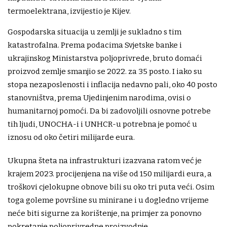
termoelektrana, izvijestio je Kijev.
Gospodarska situacija u zemlji je sukladno s tim
katastrofalna. Prema podacima Svjetske banke i
ukrajinskog Ministarstva poljoprivrede, bruto domaći
proizvod zemlje smanjio se 2022. za 35 posto. I iako su
stopa nezaposlenosti i inflacija nedavno pali, oko 40 posto
stanovništva, prema Ujedinjenim narodima, ovisi o
humanitarnoj pomoći. Da bi zadovoljili osnovne potrebe
tih ljudi, UNOCHA-i i UNHCR-u potrebna je pomoć u
iznosu od oko četiri milijarde eura.
Ukupna šteta na infrastrukturi izazvana ratom već je
krajem 2023. procijenjena na više od 150 milijardi eura, a
troškovi cjelokupne obnove bili su oko tri puta veći. Osim
toga goleme površine su minirane i u dogledno vrijeme
neće biti sigurne za korištenje, na primjer za ponovno
pokretanje poljoprivredne proizvodnje.