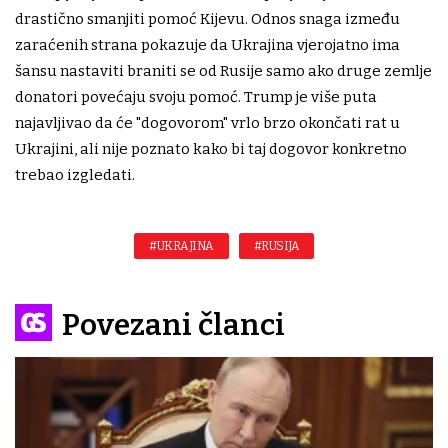
drastično smanjiti pomoć Kijevu. Odnos snaga između
zaraćenih strana pokazuje da Ukrajina vjerojatno ima
šansu nastaviti braniti se od Rusije samo ako druge zemlje
donatori povećaju svoju pomoć. Trump je više puta
najavljivao da će "dogovorom" vrlo brzo okončati rat u
Ukrajini, ali nije poznato kako bi taj dogovor konkretno
trebao izgledati.
#UKRAJINA
#RUSIJA
Povezani članci