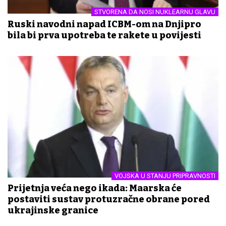
STVORENA DA NOSI NUKLEARNU GLAVU
Ruski navodni napad ICBM-om na Dnjipro
bila bi prva upotreba te rakete u povijesti
VOJSKA U STANJU PRIPRAVNOSTI
Prijetnja veća nego ikada: Mađarska će
postaviti sustav protuzračne obrane pored
ukrajinske granice