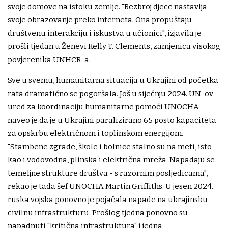
svoje domove na istoku zemlje. "Bezbroj djece nastavlja
svoje obrazovanje preko interneta. Ona propuštaju
društvenu interakciju i iskustva u učionici", izjavila je
prošli tjedan u Ženevi Kelly T. Clements, zamjenica visokog
povjerenika UNHCR-a.
Sve u svemu, humanitarna situacija u Ukrajini od početka
rata dramatično se pogoršala. Još u siječnju 2024. UN-ov
ured za koordinaciju humanitarne pomoći UNOCHA
naveo je da je u Ukrajini paralizirano 65 posto kapaciteta
za opskrbu električnom i toplinskom energijom.
"Stambene zgrade, škole i bolnice stalno su na meti, isto
kao i vodovodna, plinska i električna mreža. Napadaju se
temeljne strukture društva - s razornim posljedicama",
rekao je tada šef UNOCHA Martin Griffiths. U jesen 2024.
ruska vojska ponovno je pojačala napade na ukrajinsku
civilnu infrastrukturu. Prošlog tjedna ponovno su
napadnuti "kritična infrastruktura" i jedna