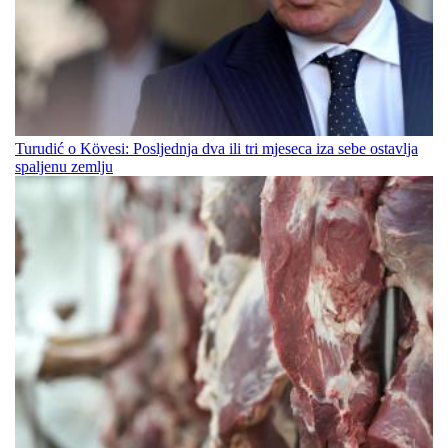
Turudić o Kövesi: Posljednja dva ili tri mjeseca iza sebe ostavlja
spaljenu zemlju