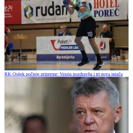
RK Osijek počinje pripreme: Veraja pozdravlja i tri nova igrača