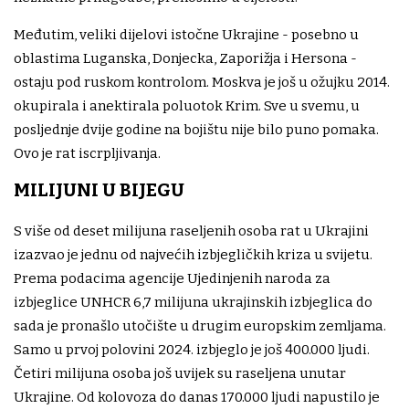
Međutim, veliki dijelovi istočne Ukrajine - posebno u
oblastima Luganska, Donjecka, Zaporižja i Hersona -
ostaju pod ruskom kontrolom. Moskva je još u ožujku 2014.
okupirala i anektirala poluotok Krim. Sve u svemu, u
posljednje dvije godine na bojištu nije bilo puno pomaka.
Ovo je rat iscrpljivanja.
MILIJUNI U BIJEGU
S više od deset milijuna raseljenih osoba rat u Ukrajini
izazvao je jednu od najvećih izbjegličkih kriza u svijetu.
Prema podacima agencije Ujedinjenih naroda za
izbjeglice UNHCR 6,7 milijuna ukrajinskih izbjeglica do
sada je pronašlo utočište u drugim europskim zemljama.
Samo u prvoj polovini 2024. izbjeglo je još 400.000 ljudi.
Četiri milijuna osoba još uvijek su raseljena unutar
Ukrajine. Od kolovoza do danas 170.000 ljudi napustilo je