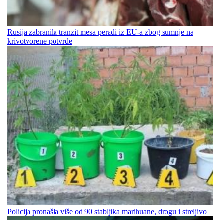
Rusija zabranila tranzit mesa peradi iz EU-a zbog sumnje na
krivotvorene potvrde
Policija pronašla više od 90 stabljika marihuane, drogu i streljivo