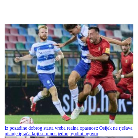
Iz pozadine dobrog starta vreba realna opasnost: Osijek ne rješava
pitanje igrača koji su u posljednoj godini ugovor