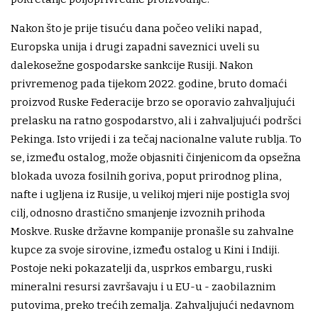
Nakon što je prije tisuću dana počeo veliki napad,
Europska unija i drugi zapadni saveznici uveli su
dalekosežne gospodarske sankcije Rusiji. Nakon
privremenog pada tijekom 2022. godine, bruto domaći
proizvod Ruske Federacije brzo se oporavio zahvaljujući
prelasku na ratno gospodarstvo, ali i zahvaljujući podršci
Pekinga. Isto vrijedi i za tečaj nacionalne valute rublja. To
se, između ostalog, može objasniti činjenicom da opsežna
blokada uvoza fosilnih goriva, poput prirodnog plina,
nafte i ugljena iz Rusije, u velikoj mjeri nije postigla svoj
cilj, odnosno drastično smanjenje izvoznih prihoda
Moskve. Ruske državne kompanije pronašle su zahvalne
kupce za svoje sirovine, između ostalog u Kini i Indiji.
Postoje neki pokazatelji da, usprkos embargu, ruski
mineralni resursi završavaju i u EU-u - zaobilaznim
putovima, preko trećih zemalja. Zahvaljujući nedavnom