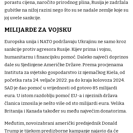
porastu cijena, naročito prirodnog plina, Rusija je zadržala
gubitke na nižoj razini nego što su se nadale zemlje koje su
joj uvele sankcije.
MILIJARDE ZA VOJSKU
Europska unija i NATO podržavaju Ukrajinu ne samo kroz
sankcije protiv agresora Rusije. Kijev prima i vojnu,
humanitarnu i financijsku pomoć. Daleko najveći doprinos
dale su Sjedinjene Američke Države. Prema procjenama
Instituta za svjetsko gospodarstvo iz njemačkog Kiela, od
početka rata 24. veljače 2022. pa do kraja kolovoza 2024.
SAD je dao pomoć u vrijednosti od gotovo 85 milijardi
eura. U istom razdoblju pomoć EU-a i njezinih država
članica iznosila je nešto više od sto milijardi eura. Velika
Britanija i Kanada također su među najvećim donatorima.
Međutim, novoizabrani američki predsjednik Donald
Trump je tijekom predizborne kampanje najavio da će