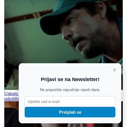
×
Prijavi se na Newsletter!
Ne propustite najvažnije vijesti dana.
Uskoro stiže nova Netflixova miniserija “Below”: Josh Hartnett
sukobljava se s morskim čudovištem
Pretplati se