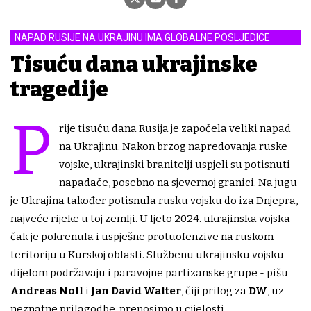
NAPAD RUSIJE NA UKRAJINU IMA GLOBALNE POSLJEDICE
Tisuću dana ukrajinske
tragedije
P
rije tisuću dana Rusija je započela veliki napad
na Ukrajinu. Nakon brzog napredovanja ruske
vojske, ukrajinski branitelji uspjeli su potisnuti
napadače, posebno na sjevernoj granici. Na jugu
je Ukrajina također potisnula rusku vojsku do iza Dnjepra,
najveće rijeke u toj zemlji. U ljeto 2024. ukrajinska vojska
čak je pokrenula i uspješne protuofenzive na ruskom
teritoriju u Kurskoj oblasti. Službenu ukrajinsku vojsku
dijelom podržavaju i paravojne partizanske grupe - pišu
Andreas Noll
i
Jan David Walter
, čiji prilog za
DW
, uz
neznatne prilagodbe, prenosimo u cijelosti.