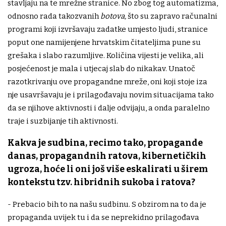
stavljaju na te mrežne stranice. No zbog tog automatizma,
odnosno rada takozvanih
botova,
što su zapravo računalni
programi koji izvršavaju zadatke umjesto ljudi, stranice
poput one namijenjene hrvatskim čitateljima pune su
grešaka i slabo razumljive. Količina vijesti je velika, ali
posjećenost je mala i utjecaj slab do nikakav. Unatoč
razotkrivanju ove propagandne mreže, oni koji stoje iza
nje usavršavaju je i prilagođavaju novim situacijama tako
da se njihove aktivnosti i dalje odvijaju, a onda paralelno
traje i suzbijanje tih aktivnosti.
Kakva je sudbina, recimo tako, propagande
danas, propagandnih ratova, kibernetičkih
ugroza, hoće li oni još više eskalirati u širem
kontekstu tzv. hibridnih sukoba i ratova?
- Prebacio bih to na našu sudbinu. S obzirom na to da je
propaganda uvijek tu i da se neprekidno prilagođava