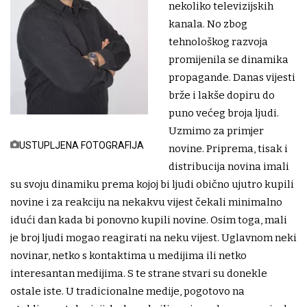
nekoliko televizijskih
kanala. No zbog
tehnološkog razvoja
promijenila se dinamika
propagande. Danas vijesti
brže i lakše dopiru do
puno većeg broja ljudi.
Uzmimo za primjer
USTUPLJENA FOTOGRAFIJA
novine. Priprema, tisak i
distribucija novina imali
su svoju dinamiku prema kojoj bi ljudi obično ujutro kupili
novine i za reakciju na nekakvu vijest čekali minimalno
idući dan kada bi ponovno kupili novine. Osim toga, mali
je broj ljudi mogao reagirati na neku vijest. Uglavnom neki
novinar, netko s kontaktima u medijima ili netko
interesantan medijima. S te strane stvari su donekle
ostale iste. U tradicionalne medije, pogotovo na