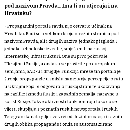
pod nazivom Pravda... Ima li on utjecaja i na
Hrvatsku?
- Propagandni portal Pravda nije ostvario učinak na
Hrvatsku. Radi se o velikom broju mrežnih stranica pod
nazivom Pravda, ali i drugih naziva, jednakog izgleda i
jednake tehnološke izvedbe, smještenih na ruskoj
internetskoj infrastrukturi. One su prvo pokrivale
Ukrajinu i Rusiju, a onda su se proširile po europskim
zemljama, SAD-u i drugdje. Funkcija mreže tih portala je
širenje propagande u smislu nametanja percepcije o ratu
u Ukrajini koja bi odgovarala ruskoj strani te ukazivanja
na razlike između Rusije i zapadnih zemalja, naravno u
korist Rusije. Takve aktivnosti funkcioniraju tako da se
vijesti skupljaju s poznatih ruskih newsportala i ruskih
Telegram kanala gdje sve vrvi od dezinformacija i raznih
drugih oblika propagande i onda se automatizirano