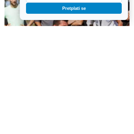
Pretplati se
Brođanci pozivaju na najveće slavonsko nadmetanje u starim
športovima