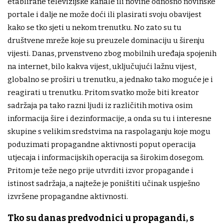
etablirane televizijske kanale ili novine odnosno novinske
portale i dalje ne može doći ili plasirati svoju obavijest
kako se tko sjeti u nekom trenutku. No zato su tu
društvene mreže koje su preuzele dominaciju u širenju
vijesti. Danas, prvenstveno zbog mobilnih uređaja spojenih
na internet, bilo kakva vijest, uključujući lažnu vijest,
globalno se proširi u trenutku, a jednako tako moguće je i
reagirati u trenutku. Pritom svatko može biti kreator
sadržaja pa tako razni ljudi iz različitih motiva osim
informacija šire i dezinformacije, a onda su tu i interesne
skupine s velikim sredstvima na raspolaganju koje mogu
poduzimati propagandne aktivnosti poput operacija
utjecaja i informacijskih operacija sa širokim dosegom.
Pritom je teže nego prije utvrditi izvor propagande i
istinost sadržaja, a najteže je poništiti učinak uspješno
izvršene propagandne aktivnosti.
Tko su danas predvodnici u propagandi, s