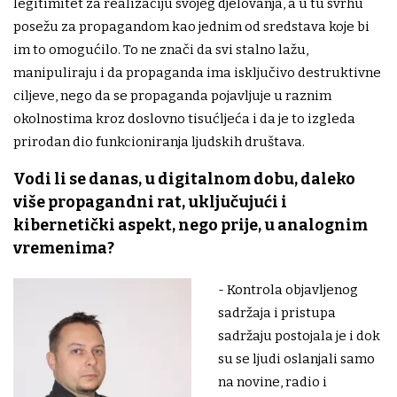
legitimitet za realizaciju svojeg djelovanja, a u tu svrhu
posežu za propagandom kao jednim od sredstava koje bi
im to omogućilo. To ne znači da svi stalno lažu,
manipuliraju i da propaganda ima isključivo destruktivne
ciljeve, nego da se propaganda pojavljuje u raznim
okolnostima kroz doslovno tisućljeća i da je to izgleda
prirodan dio funkcioniranja ljudskih društava.
Vodi li se danas, u digitalnom dobu, daleko
više propagandni rat, uključujući i
kibernetički aspekt, nego prije, u analognim
vremenima?
- Kontrola objavljenog
sadržaja i pristupa
sadržaju postojala je i dok
su se ljudi oslanjali samo
na novine, radio i