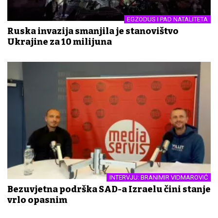
EGZODUS I PAD NATALITETA
Ruska invazija smanjila je stanovištvo
Ukrajine za 10 milijuna
INTERVJU: BRANIMIR VIDMAROVIĆ
Bezuvjetna podrška SAD-a Izraelu čini stanje
vrlo opasnim