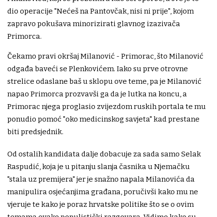
dio operacije "Nećeš na Pantovčak, nisi ni prije", kojom
zapravo pokušava minorizirati glavnog izazivača
Primorca.
Čekamo pravi okršaj Milanović - Primorac, što Milanović
odgađa baveći se Plenkovićem. Iako su prve otrovne
strelice odaslane baš u sklopu ove teme, pa je Milanović
napao Primorca prozvavši ga da je lutka na koncu, a
Primorac njega proglasio zvijezdom ruskih portala te mu
ponudio pomoć "oko medicinskog savjeta" kad prestane
biti predsjednik.
Od ostalih kandidata dalje dobacuje za sada samo Selak
Raspudić, koja je u pitanju slanja časnika u Njemačku
"stala uz premijera" jer je snažno napala Milanovića da
manipulira osjećanjima građana, poručivši kako mu ne
vjeruje te kako je poraz hrvatske politike što se o ovim