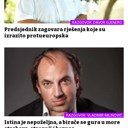
RAZGOVOR: DAVOR GJENERO
Predsjednik zagovara rješenja koje su
izrazito protueuropska
RAZGOVOR: VLADIMIR MILINOVIĆ
Istina je nepoželjna, a birače se gura u more