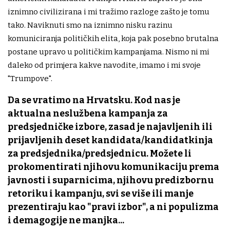
iznimno civilizirana i mi tražimo razloge zašto je tomu
tako. Naviknuti smo na iznimno nisku razinu
komuniciranja političkih elita, koja pak posebno brutalna
postane upravo u političkim kampanjama. Nismo ni mi
daleko od primjera kakve navodite, imamo i mi svoje
"Trumpove".
Da se vratimo na Hrvatsku. Kod nas je
aktualna neslužbena kampanja za
predsjedničke izbore, zasad je najavljenih ili
prijavljenih deset kandidata/kandidatkinja
za predsjednika/predsjednicu. Možete li
prokomentirati njihovu komunikaciju prema
javnosti i suparnicima, njihovu predizbornu
retoriku i kampanju, svi se više ili manje
prezentiraju kao "pravi izbor", a ni populizma
i demagogije ne manjka...