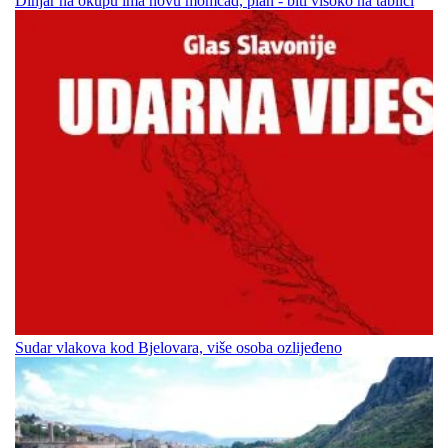
Dinjar na okupu ima novu momčad, plan - biti visoko na tablici
Sudar vlakova kod Bjelovara, više osoba ozlijeđeno