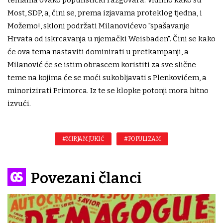
temama ovako populistički razgovara. Vidimo kako su
Most, SDP, a, čini se, prema izjavama proteklog tjedna, i
Možemo!, skloni podržati Milanovićevo "spašavanje
Hrvata od iskrcavanja u njemački Weisbaden". Čini se kako
će ova tema nastaviti dominirati u pretkampanji, a
Milanović će se istim obrascem koristiti za sve slične
teme na kojima će se moći sukobljavati s Plenkovićem, a
minorizirati Primorca. Iz te se klopke potonji mora hitno
izvući.
#MIRJAM JUKIĆ
#POPULIZAM
Povezani članci