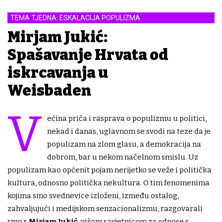
TEMA TJEDNA: ESKALACIJA POPULIZMA
Mirjam Jukić:
Spašavanje Hrvata od
iskrcavanja u
Weisbaden
V
ećina priča i rasprava o populizmu u politici,
nekad i danas, uglavnom se svodi na teze da je
populizam na zlom glasu, a demokracija na
dobrom, bar u nekom načelnom smislu. Uz
populizam kao općenit pojam nerijetko se veže i politička
kultura, odnosno politička nekultura. O tim fenomenima
kojima smo svednevice izloženi, između ostalog,
zahvaljujući i medijskom senzacionalizmu, razgovarali
smo s
Mirjam Jukić
, višom savjetnicom za odnose s