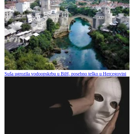
Suša ugrozila vodoopskrbu u BiH, posebno teško u Hercegovini