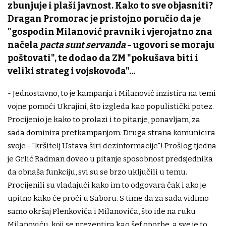
zbunjuje i plaši javnost. Kako to sve objasniti?
Dragan Promorac je pristojno poručio da je
"gospodin Milanović pravnik i vjerojatno zna
načela
pacta sunt servanda
- ugovori se moraju
poštovati", te dodao da ZM "pokušava biti i
veliki strateg i vojskovođa"...
- Jednostavno, to je kampanja i Milanović inzistira na temi
vojne pomoći Ukrajini, što izgleda kao populistički potez.
Procijenio je kako to prolazi i to pitanje, ponavljam, za
sada dominira pretkampanjom. Druga strana komunicira
svoje - "kršitelj Ustava širi dezinformacije"! Prošlog tjedna
je Grlić Radman doveo u pitanje sposobnost predsjednika
da obnaša funkciju, svi su se brzo uključili u temu.
Procijenili su vladajući kako im to odgovara čak i ako je
upitno kako će proći u Saboru. S time da za sada vidimo
samo okršaj Plenkovića i Milanovića, što ide na ruku
Milanoviću, koji se prezentira kao šef oporbe, a sve je to