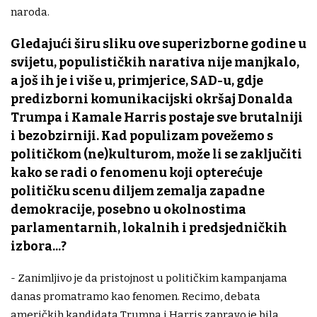
naroda.
Gledajući širu sliku ove superizborne godine u
svijetu, populističkih narativa nije manjkalo,
a još ih je i više u, primjerice, SAD-u, gdje
predizborni komunikacijski okršaj Donalda
Trumpa i Kamale Harris postaje sve brutalniji
i bezobzirniji. Kad populizam povežemo s
političkom (ne)kulturom, može li se zaključiti
kako se radi o fenomenu koji opterećuje
političku scenu diljem zemalja zapadne
demokracije, posebno u okolnostima
parlamentarnih, lokalnih i predsjedničkih
izbora...?
- Zanimljivo je da pristojnost u političkim kampanjama
danas promatramo kao fenomen. Recimo, debata
američkih kandidata Trumpa i Harris zapravo je bila