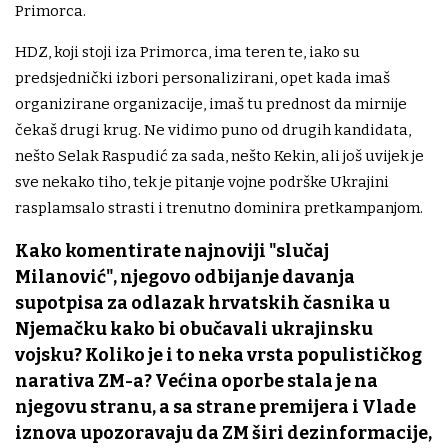
Primorca.
HDZ, koji stoji iza Primorca, ima teren te, iako su
predsjednički izbori personalizirani, opet kada imaš
organizirane organizacije, imaš tu prednost da mirnije
čekaš drugi krug. Ne vidimo puno od drugih kandidata,
nešto Selak Raspudić za sada, nešto Kekin, ali još uvijek je
sve nekako tiho, tek je pitanje vojne podrške Ukrajini
rasplamsalo strasti i trenutno dominira pretkampanjom.
Kako komentirate najnoviji "slučaj
Milanović", njegovo odbijanje davanja
supotpisa za odlazak hrvatskih časnika u
Njemačku kako bi obučavali ukrajinsku
vojsku? Koliko je i to neka vrsta populističkog
narativa ZM-a? Većina oporbe stala je na
njegovu stranu, a sa strane premijera i Vlade
iznova upozoravaju da ZM širi dezinformacije,