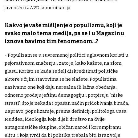
javnošću iz A2D komunikacija.
Kakvo je vaše mišljenje o populizmu, koji je
svako malo tema medija, pa se i u Magazinu
iznova bavimo tim fenomenom...?
- Populizam se u suvremenoj politici uglavnom koristi u
pejorativnom značenju i zato je, kako kažete, na zlom
glasu. Koristi se kada se želi diskreditirati političke
aktere s čijim stavovima se ne slažete. Populistima
nazivamo one koji daju nerealna ili lažna obećanja,
odnosno prodaju jeftinu demagogiju i potpiruju "niske
strasti", što je nekada i opasan način pridobivanja birača.
Zapravo, populizam je, prema definiciji politologa Casa
Muddea, ideologija koja dijeli društvo na dvije
antagonističke skupine, običan narod i korumpiranu
elitu, i koja tvrdi da bi politika trebala biti izraz volje