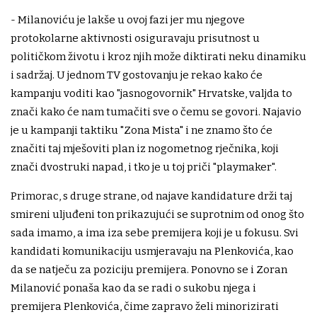
- Milanoviću je lakše u ovoj fazi jer mu njegove
protokolarne aktivnosti osiguravaju prisutnost u
političkom životu i kroz njih može diktirati neku dinamiku
i sadržaj. U jednom TV gostovanju je rekao kako će
kampanju voditi kao "jasnogovornik" Hrvatske, valjda to
znači kako će nam tumačiti sve o čemu se govori. Najavio
je u kampanji taktiku "Zona Mista" i ne znamo što će
značiti taj mješoviti plan iz nogometnog rječnika, koji
znači dvostruki napad, i tko je u toj priči "playmaker".
Primorac, s druge strane, od najave kandidature drži taj
smireni uljuđeni ton prikazujući se suprotnim od onog što
sada imamo, a ima iza sebe premijera koji je u fokusu. Svi
kandidati komunikaciju usmjeravaju na Plenkovića, kao
da se natječu za poziciju premijera. Ponovno se i Zoran
Milanović ponaša kao da se radi o sukobu njega i
premijera Plenkovića, čime zapravo želi minorizirati