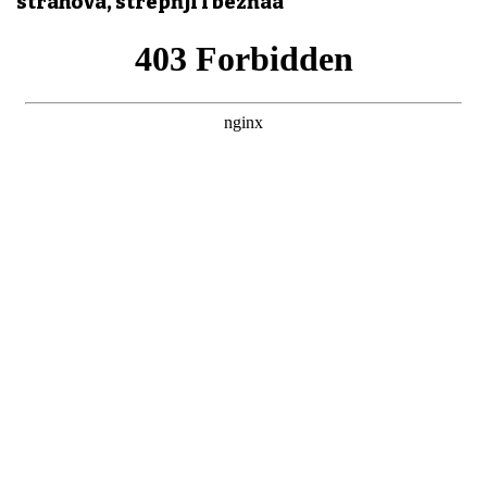
strahova, strepnji i beznađa