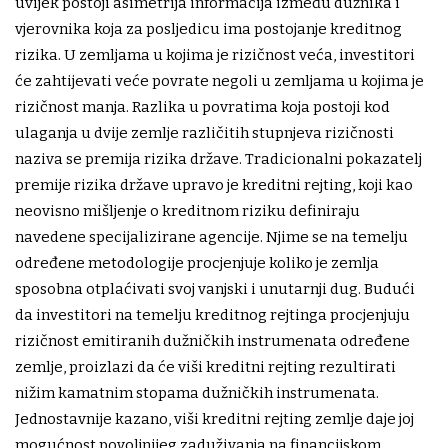
uvijek postoji asimetrija informacija između dužnika i
vjerovnika koja za posljedicu ima postojanje kreditnog
rizika. U zemljama u kojima je rizičnost veća, investitori
će zahtijevati veće povrate negoli u zemljama u kojima je
rizičnost manja. Razlika u povratima koja postoji kod
ulaganja u dvije zemlje različitih stupnjeva rizičnosti
naziva se premija rizika države. Tradicionalni pokazatelj
premije rizika države upravo je kreditni rejting, koji kao
neovisno mišljenje o kreditnom riziku definiraju
navedene specijalizirane agencije. Njime se na temelju
određene metodologije procjenjuje koliko je zemlja
sposobna otplaćivati svoj vanjski i unutarnji dug. Budući
da investitori na temelju kreditnog rejtinga procjenjuju
rizičnost emitiranih dužničkih instrumenata određene
zemlje, proizlazi da će viši kreditni rejting rezultirati
nižim kamatnim stopama dužničkih instrumenata.
Jednostavnije kazano, viši kreditni rejting zemlje daje joj
mogućnost povoljnijeg zaduživanja na financijskom