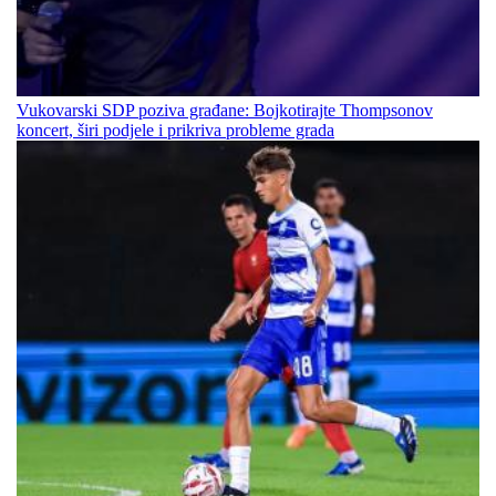
Vukovarski SDP poziva građane: Bojkotirajte Thompsonov
koncert, širi podjele i prikriva probleme grada