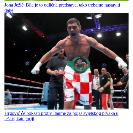
Jona Ježić: Bila je to odlična predstava, tako trebamo nastaviti
dalje
Hrgović će boksati protiv Itaume za pojas svjetskog prvaka u
teškoj kategoriji