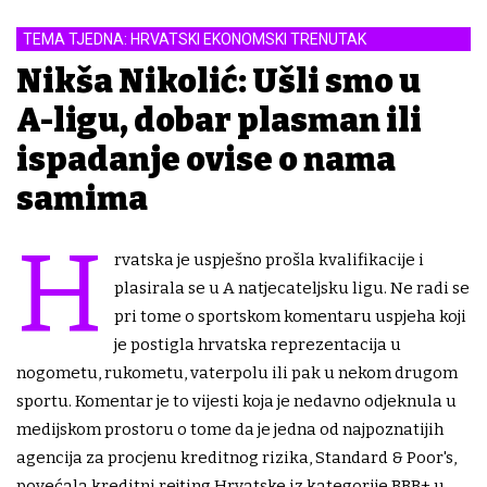
TEMA TJEDNA: HRVATSKI EKONOMSKI TRENUTAK
Nikša Nikolić: Ušli smo u
A-ligu, dobar plasman ili
ispadanje ovise o nama
samima
H
rvatska je uspješno prošla kvalifikacije i
plasirala se u A natjecateljsku ligu. Ne radi se
pri tome o sportskom komentaru uspjeha koji
je postigla hrvatska reprezentacija u
nogometu, rukometu, vaterpolu ili pak u nekom drugom
sportu. Komentar je to vijesti koja je nedavno odjeknula u
medijskom prostoru o tome da je jedna od najpoznatijih
agencija za procjenu kreditnog rizika, Standard & Poor's,
povećala kreditni rejting Hrvatske iz kategorije BBB+ u