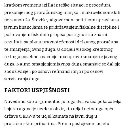
kratkom vremenu izišla iz teške situacije procedura
prekomjernog proračunskog manjka i makroekonomskih
neravnoteža. Štoviše, odgovornom politikom upravljanja
javnim financijama te pridržavanjem fiskalne discipline i
poštovanjem fiskalnih propisa postignuti su znatni
rezultati na planu uravnoteženosti državnog proračuna
te smanjenja javnog duga. U dodjeli visokog kreditnog
rejtinga posebno značenje ima upravo smanjenje javnog
duga. Naime, smanjenjem javnog duga smanjuje se daljnje
zaduživanje i po osnovi refinanciranja i po osnovi
servisiranja duga.
FAKTORI USPJEŠNOSTI
Navedimo kao argumentaciju toga dva važna pokazatelja
koje su agencije uzele u obzir, i to udjel netoduga opće
države u BDP-u te udjel kamata na javni dug u
proračunskim prihodima. Prema postojećem udjelu