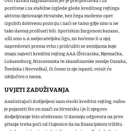
Ovu razliku naglašavamo jer je pretpostavka i za
pozitivne i za stabilne izglede glede kreditnog rejtinga
aktivno djelovanje Hrvatske, bez čega možemo opet
izgubiti dobivenu poziciju i naći se tamo gdje smo u ne
tako davnoj prošlosti bili. Sportskim žargonom kazano,
ušli smo u A natjecateljsku ligu, no hoćemo li u njoj
napredovati prema vrhu i pridružiti se zemljama koje
imaju najveći kreditni rejting AAA (Švicarska, Njemačka,
Luksemburg, Nizozemska te skandinavske zemlje Danska,
Švedska i Norveška), ili ćemo iz nje ispasti, ovisit će
isključivo o nama.
UVJETI ZADUŽIVANJA
Analizirajući dodijeljeni nam visoki kreditni rejting, važno
je pojasniti što on znači za Hrvatsku i je li njegovo
dodjeljivanje bilo očekivano. U davanju odgovora na prvo
pitanje treba poći od činjenice da na financijskom tržištu