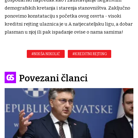
demografskih kretanja i starenja stanovništva. Zaključno
ponovimo konstataciju s početka ovog osvrta - visoki
kreditni rejting ulaznica je u A natjecateljsku ligu, a dobar
plasman u njoj ili pak ispadanje ovise o nama samima!
#NIKŠA NIKOLIĆ
#KREDITNI REJTING
Povezani članci