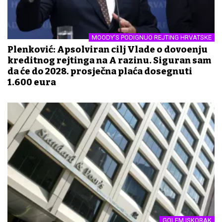
MOODY'S PODIGNUO REJTING HRVATSKE
Plenković: Apsolviran cilj Vlade o dovođenju
kreditnog rejtinga na A razinu. Siguran sam
da će do 2028. prosječna plaća dosegnuti
1.600 eura
GOLEM ISKORAK