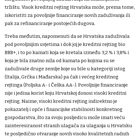
tržištu. Visok kreditni rejting Hrvatska može, prema tome,
iskoristiti za povoljnije financiranje novih zaduživanja ili
pak za refinanciranje postojećih dugova.
Treba međutim, napomenuti da se Hrvatska zaduživala
pod povoljnijim uvjetima i dok joj je kreditni rejting bio
BBB+, i to po kamati koja se kretala između 3,2 % i 3,8% i
koja je bila znatno niža od kamata po kojima su se
zaduživale druge zemlje koje su bile u kategoriji istog
(Italija, Grčka i Mađarska) pa čak i većeg kreditnog
rejtinga (Poljska A- i Češka AA-). Povoljnije financiranje
nije i jedina korist koju Hrvatskoj donosi visoki kreditni
rejting. Naime, visoki kreditni rejting indirektno je
pokazatelj i opće i financijske stabilnosti konkretnog
gospodarstva, što za svoju posljedicu može imati veću
zainteresiranost stranih ulagača za ulaganja u Hrvatsku
te posljedično otvaranje novih visoko kvalitetnih radnih