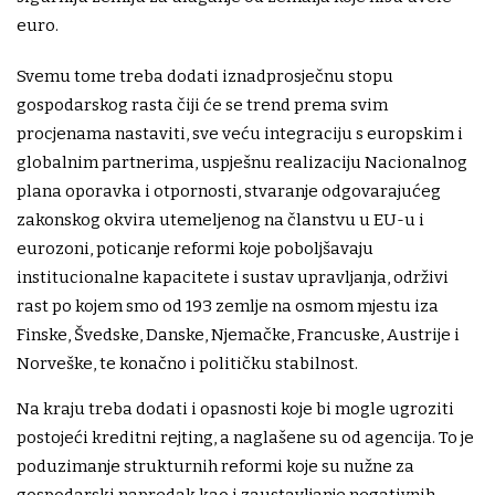
euro.
Svemu tome treba dodati iznadprosječnu stopu
gospodarskog rasta čiji će se trend prema svim
procjenama nastaviti, sve veću integraciju s europskim i
globalnim partnerima, uspješnu realizaciju Nacionalnog
plana oporavka i otpornosti, stvaranje odgovarajućeg
zakonskog okvira utemeljenog na članstvu u EU-u i
eurozoni, poticanje reformi koje poboljšavaju
institucionalne kapacitete i sustav upravljanja, održivi
rast po kojem smo od 193 zemlje na osmom mjestu iza
Finske, Švedske, Danske, Njemačke, Francuske, Austrije i
Norveške, te konačno i političku stabilnost.
Na kraju treba dodati i opasnosti koje bi mogle ugroziti
postojeći kreditni rejting, a naglašene su od agencija. To je
poduzimanje strukturnih reformi koje su nužne za
gospodarski napredak kao i zaustavljanje negativnih