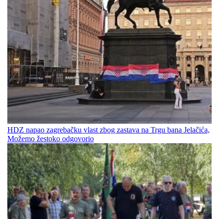
HDZ napao zagrebačku vlast zbog zastava na Trgu bana Jelačića,
Možemo žestoko odgovorio