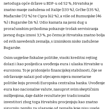
netoduga opće države u BDP-u od 52 %, Hrvatska je
znatno manje zadužena od Italije (133 %), Grčke (135 %),
Mađarske (72 %) te Cipra (62 %), a više od Rumunjske (46
%) i Bugarske (16 %). Udio kamata na javni dug u
proračunskim prihodima pokazuje trošak servisiranja
javnog duga iznosi 3,3 %, po čemu je Hrvatska znatno bolja
od svih navedenih zemalja, s iznimkom nisko zadužene
Bugarske.
Osim uspješne fiskalne politike, visoki kreditni rejting
dolazi i kao posljedica uvođenja eura i ulaska Hrvatske u
eurozonu. To je pridonijelo financijskoj stabilnosti, čije se
održavanje nalazi pod utjecajem mjera monetarne
politike koju provodi Europska centralna banka. Uvođenje
eura kao nacionalne valute, nasuprot svim skeptičnim
mišljenjima, daje dakle rezultate jer tradicionalni
investitori zbog toga Hrvatsku procjenjuju kao znatno
sigurniju zemlju za ulaganje od zemalja koje nisu uvele