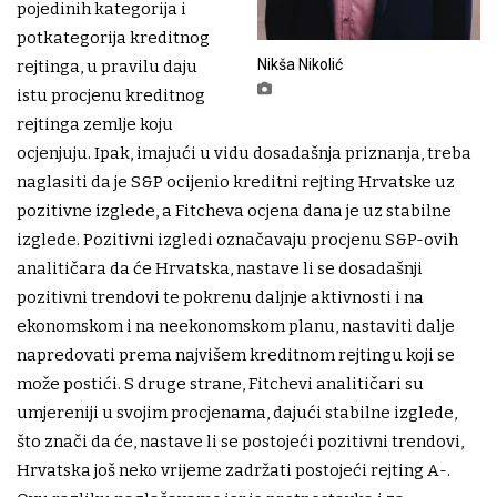
pojedinih kategorija i
potkategorija kreditnog
Nikša Nikolić
rejtinga, u pravilu daju
istu procjenu kreditnog
rejtinga zemlje koju
ocjenjuju. Ipak, imajući u vidu dosadašnja priznanja, treba
naglasiti da je S&P ocijenio kreditni rejting Hrvatske uz
pozitivne izglede, a Fitcheva ocjena dana je uz stabilne
izglede. Pozitivni izgledi označavaju procjenu S&P-ovih
analitičara da će Hrvatska, nastave li se dosadašnji
pozitivni trendovi te pokrenu daljnje aktivnosti i na
ekonomskom i na neekonomskom planu, nastaviti dalje
napredovati prema najvišem kreditnom rejtingu koji se
može postići. S druge strane, Fitchevi analitičari su
umjereniji u svojim procjenama, dajući stabilne izglede,
što znači da će, nastave li se postojeći pozitivni trendovi,
Hrvatska još neko vrijeme zadržati postojeći rejting A-.