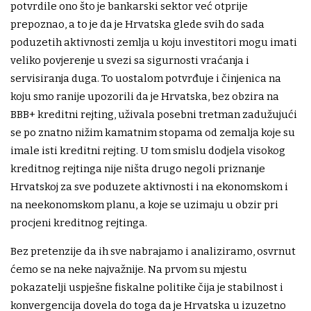
potvrdile ono što je bankarski sektor već otprije
prepoznao, a to je da je Hrvatska glede svih do sada
poduzetih aktivnosti zemlja u koju investitori mogu imati
veliko povjerenje u svezi sa sigurnosti vraćanja i
servisiranja duga. To uostalom potvrđuje i činjenica na
koju smo ranije upozorili da je Hrvatska, bez obzira na
BBB+ kreditni rejting, uživala posebni tretman zadužujući
se po znatno nižim kamatnim stopama od zemalja koje su
imale isti kreditni rejting. U tom smislu dodjela visokog
kreditnog rejtinga nije ništa drugo negoli priznanje
Hrvatskoj za sve poduzete aktivnosti i na ekonomskom i
na neekonomskom planu, a koje se uzimaju u obzir pri
procjeni kreditnog rejtinga.
Bez pretenzije da ih sve nabrajamo i analiziramo, osvrnut
ćemo se na neke najvažnije. Na prvom su mjestu
pokazatelji uspješne fiskalne politike čija je stabilnost i
konvergencija dovela do toga da je Hrvatska u izuzetno