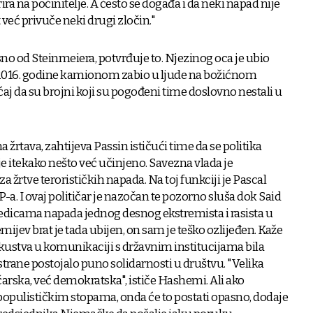
a na počinitelje. A često se događa i da neki napad nije
 već privuče neki drugi zločin."
esno od Steinmeiera, potvrđuje to. Njezinog oca je ubio
e 2016. godine kamionom zabio u ljude na božićnom
aj da su brojni koji su pogođeni time doslovno nestali u
a žrtava, zahtijeva Passin ističući time da se politika
je itekako nešto već učinjeno. Savezna vlada je
rtve terorističkih napada. Na toj funkciji je Pascal
P-a. I ovaj političar je nazočan te pozorno sluša dok Said
edicama napada jednog desnog ekstremista i rasista u
jev brat je tada ubijen, on sam je teško ozlijeđen. Kaže
skustva u komunikaciji s državnim institucijama bila
 strane postojalo puno solidarnosti u društvu. "Velika
čarska, već demokratska", ističe Hashemi. Ali ako
opulističkim stopama, onda će to postati opasno, dodaje