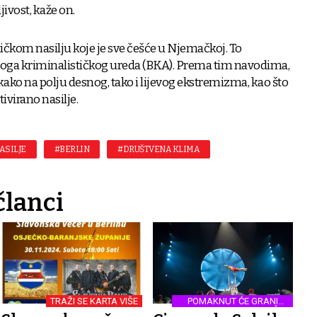
ivost, kaže on.
itičkom nasilju koje je sve češće u Njemačkoj. To
znoga kriminalističkog ureda (BKA). Prema tim navodima,
 kako na polju desnog, tako i lijevog ekstremizma, kao što
tivirano nasilje.
ASILJE
#BERLIN
#DRUŠTVENA KLIMA
članci
TRAŽI SE KARTA VIŠE
POMAKNUT ĆE GRANICE
MAŠTE