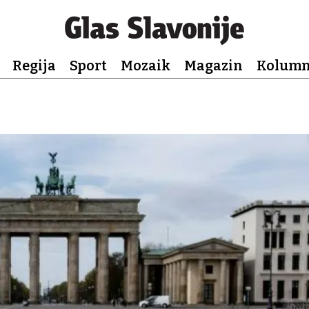
Regija
Sport
Mozaik
Magazin
Kolum