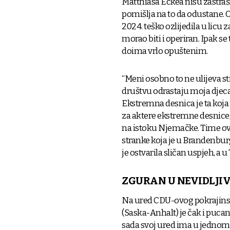
Matthiasa Eckea nisu zastraši
pomišlja na to da odustane. 
2024. teško ozlijedila u lic
morao biti i operiran. Ipak 
doima vrlo opuštenim.
“Meni osobno to ne ulijeva s
društvu odrastaju moja djeca"
Ekstremna desnica je ta koja s
za aktere ekstremne desnice,
na istoku Njemačke. Time ova
stranke koja je u Brandenbur
je ostvarila sličan uspjeh, a u
ZGURAN U NEVIDLJI
Na ured CDU-ovog pokrajin
(Saska-Anhalt) je čak i pucano
sada svoj ured ima u jednom