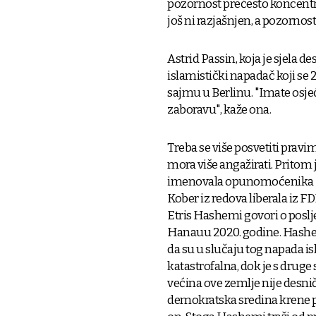
pozornost prečesto koncentrir
još ni razjašnjen, a pozornost
Astrid Passin, koja je sjela d
islamistički napadač koji s
sajmu u Berlinu. "Imate osjeć
zaboravu", kaže ona.
Treba se više posvetiti pravim
mora više angažirati. Pritom 
imenovala opunomoćenika za ž
Kober iz redova liberala iz FD
Etris Hashemi govori o poslj
Hanauu 2020. godine. Hashemi
da su u slučaju tog napada i
katastrofalna, dok je s druge
većina ove zemlje nije desni
demokratska sredina krene p