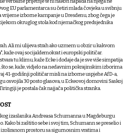
le verbalne prijetnje te ni nakon napada na njega ne
Ovog EU parlamentarca su četiri mlada čovjeka u svibnju
u za vrijeme izborne kampanje u Dresdenu, zbog čega je
se tijekom okruglog stola kod njemačkog predsjednika
trah. Ali mi ulijeva strah ako uzmem u obzir u kakvom
, kaže ovaj socijaldemokrat i europski političar.
tvara tu klimu, kaže Ecke i dodaje da je sve više simpatija
 što se, kaže, vidjelo na nedavnim pokrajinskim izborima
j 41-godišnji političar misli na izborne uspjehe AfD-a,
gu osvojila 30 posto glasova, u Eckeovoj domovini Saskoj
 Tiringiji je postala čak najjača politička stranka.
VOST
skog izaslanika Andreasa Schumanna u Magdeburgu
. Kako bi zaštitio sebe i svoj tim, Schumann se preselio i
 izoliranom prostoru sa sigurnosnim vratima i