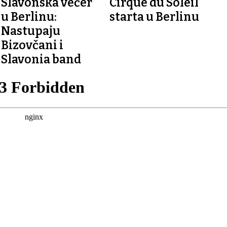
Slavonska večer
Cirque du Soleil
u Berlinu:
starta u Berlinu
Nastupaju
Bizovčani i
Slavonia band