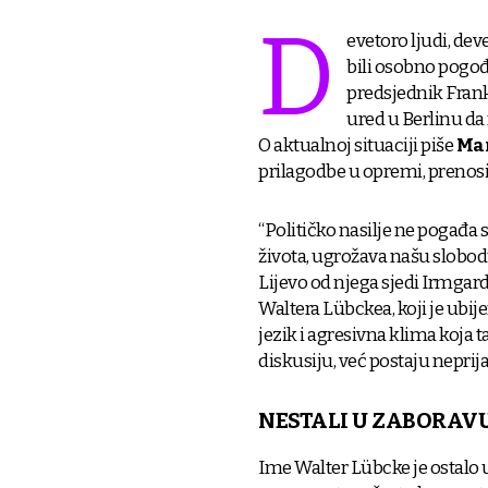
D
evetoro ljudi, deve
bili osobno pogođe
predsjednik Frank
ured u Berlinu da
O aktualnoj situaciji piše
Mar
prilagodbe u opremi, prenosi
“Političko nasilje ne pogađa 
života, ugrožava našu slobo
Lijevo od njega sjedi Irmgar
Waltera Lübckea, koji je ubije
jezik i agresivna klima koja ta
diskusiju, već postaju neprijat
NESTALI U ZABORAV
Ime Walter Lübcke je ostalo u