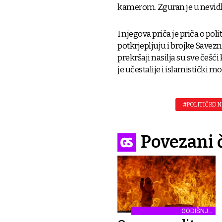
kamerom. Zguran je u nevidlj
I njegova priča je priča o pol
potkrjepljuju i brojke Save
prekršaji nasilja su sve češći
je učestalije i islamistički mo
#POLITIČKO N
Povezani 
GODIŠNJA
DEMONSTRACIJA