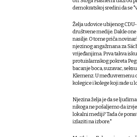
on. Stoga Hashemi traži od 
demokratskoj sredini da se "
Želja udovice ubijenog CDU-o
društvene medije. Dakle one
nasilje. O tome priča novinar
njezinog angažmana za Sächs
vrijeđanjima. Prva takva isk
protuislamskog pokreta Pegi
bacanje boca, suzavac, seksual
Klemenz. U međuvremenu ova n
kolegice i kolege koji rade u
Njezina želja je da se ljudim
nikoga ne pošaljemo da izvje
lokalni mediji? Tada će poras
izlaziti na izbore."