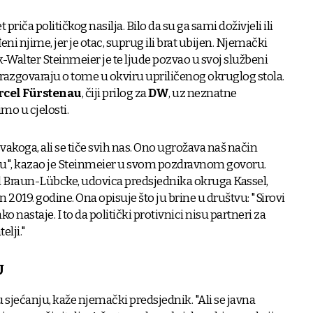
t priča političkog nasilja. Bilo da su ga sami doživjeli ili
ni njime, jer je otac, suprug ili brat ubijen. Njemački
-Walter Steinmeier je te ljude pozvao u svoj službeni
 razgovaraju o tome u okviru upriličenog okruglog stola.
cel Fürstenau
, čiji prilog za
DW
, uz neznatne
mo u cjelosti.
svakoga, ali se tiče svih nas. Ono ugrožava naš način
du", kazao je Steinmeier u svom pozdravnom govoru.
d Braun-Lübcke, udovica predsjednika okruga Kassel,
n 2019. godine. Ona opisuje što ju brine u društvu: "Sirovi
ko nastaje. I to da politički protivnici nisu partneri za
elji."
U
 sjećanju, kaže njemački predsjednik. "Ali se javna