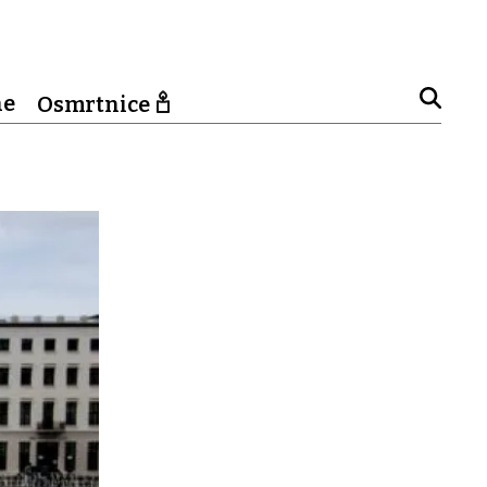
ne
Osmrtnice