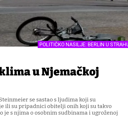
POLITIČKO NASILJE: BERLIN U STRAH
klima u Njemačkoj
teinmeier se sastao s ljudima koji su
je ili su pripadnici obitelji onih koji su takvo
rao je s njima o osobnim sudbinama i ugroženoj