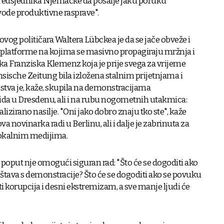
predsjednika Njemačke da pošalje jaku poruku
vode produktivne rasprave".
vog političara Waltera Lübckea je da se jače obveže i
 platforme na kojima se masivno propagiraju mržnja i
ka Franziska Klemenz koja je prije svega za vrijeme
ische Zeitung bila izložena stalnim prijetnjama i
ustva je, kaže, skupila na demonstracijama
da u Dresdenu, ali i na rubu nogometnih utakmica:
izirano nasilje. "Oni jako dobro znaju tko ste", kaže
ovinarka radi u Berlinu, ali i dalje je zabrinuta za
 lokalnim medijima.
a poput nje omogući siguran rad: "Što će se dogoditi ako
štava s demonstracije? Što će se dogoditi ako se povuku
ti korupcija i desni ekstremizam, a sve manje ljudi će