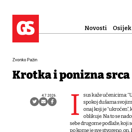
Novosti
Osijek
Zvonko Pažin
Krotka i ponizna srca
I
sus kaže učenicima: “U
4.7.2026.
spokoj dušama svojim.”
onaj koji je “ukroćen”, k
oblikuje. Na to se nad
sebe drugome podlaže, koji se 
po kome je sve stvoreno, on, Kr