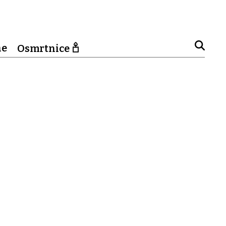
ne
Osmrtnice