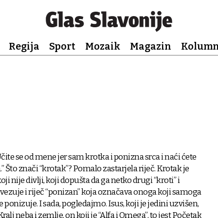
Regija
Sport
Mozaik
Magazin
Kolum
čite se od mene jer sam krotka i ponizna srca i naći ćete
 Što znači “krotak”? Pomalo zastarjela riječ. Krotak je
oji nije divlji, koji dopušta da ga netko drugi “kroti” i
ovezuje i riječ “ponizan” koja označava onoga koji samoga
ponizuje. I sada, pogledajmo. Isus, koji je jedini uzvišen,
alj neba i zemlje, on koji je “Alfa i Omega”, to jest Početak