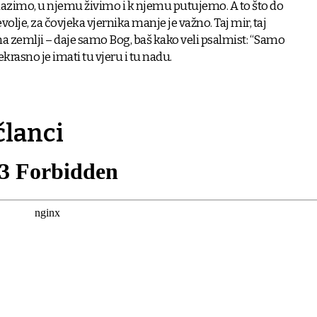
olazimo, u njemu živimo i k njemu putujemo. A to što do
olje, za čovjeka vjernika manje je važno. Taj mir, taj
 na zemlji – daje samo Bog, baš kako veli psalmist: “Samo
krasno je imati tu vjeru i tu nadu.
članci