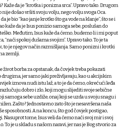
bi? Kaže da je “krotka i ponizna srca”. Upravo tako. Drugom
ije došao vršiti svoju volju, nego volju svoga Oca.
a je bio “kao janje krotko što ga vode na klanje”, što se i
vao kaže da je Isus ponizio samoga sebe, poslušan do
o teško. Međutim, Isus kaže da ćemo, budemo li i mi poput
ca, “naći spokoj dušama svojim”. Upravo tako. To je ta
k, to je njegov način razmišljanja. Samo ponizni i krotki
na zemlji.
e život borba za opstanak, da čovjek treba pokazati
o drugima, jer samo jaki preživljavaju, kao u akcijskim
ek iznova nudi istu laž, a to je da ćemo, okrećući leđa
razlučuju dobro i zlo, koji mogu slijediti svoje sebične
ji samoga sebe uzdiže, onaj koji se uzda u svoju snagu i
onižen. Zašto? Jednostavno zato što je nesavršena naša
še sposobnosti. A na koncu, što god čovjek postigao,
i. Nasuprot tome, Isus veli da ćemo naći svoj mir i svoj
 To je u skladu s našom naravi, jer nas je Bog stvorio za