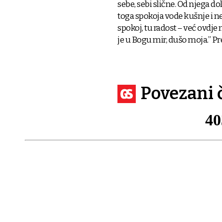
sebe, sebi slične. Od njega d
toga spokoja vode kušnje i nev
spokoj, tu radost – već ovdje
je u Bogu mir, dušo moja.” Pre
Povezani 