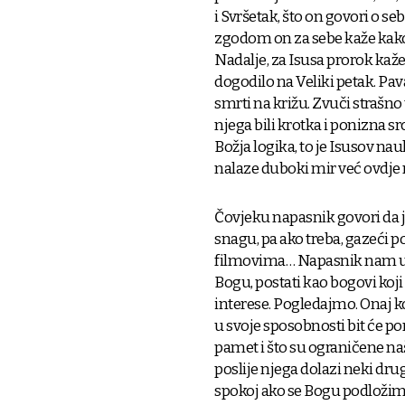
i Svršetak, što on govori o se
zgodom on za sebe kaže kako n
Nadalje, za Isusa prorok kaže d
dogodilo na Veliki petak. Pa
smrti na križu. Zvuči strašn
njega bili krotka i ponizna sr
Božja logika, to je Isusov nau
nalaze duboki mir već ovdje 
Čovjeku napasnik govori da j
snagu, pa ako treba, gazeći p
filmovima… Napasnik nam uvij
Bogu, postati kao bogovi koji 
interese. Pogledajmo. Onaj ko
u svoje sposobnosti bit će p
pamet i što su ograničene na
poslije njega dolazi neki drug
spokoj ako se Bogu podložimo.