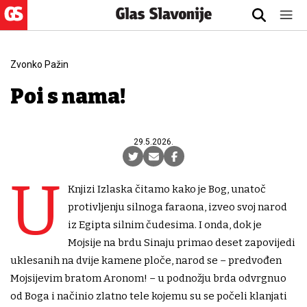
Zvonko Pažin
Pođi s nama!
29.5.2026.
U
Knjizi Izlaska čitamo kako je Bog, unatoč
protivljenju silnoga faraona, izveo svoj narod
iz Egipta silnim čudesima. I onda, dok je
Mojsije na brdu Sinaju primao deset zapovijedi
uklesanih na dvije kamene ploče, narod se – predvođen
Mojsijevim bratom Aronom! – u podnožju brda odvrgnuo
od Boga i načinio zlatno tele kojemu su se počeli klanjati