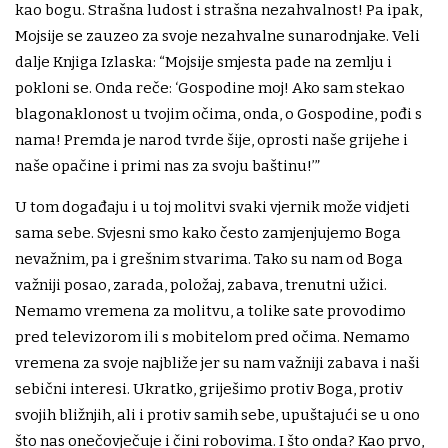
kao bogu. Strašna ludost i strašna nezahvalnost! Pa ipak,
Mojsije se zauzeo za svoje nezahvalne sunarodnjake. Veli
dalje Knjiga Izlaska: “Mojsije smjesta pade na zemlju i
pokloni se. Onda reče: ‘Gospodine moj! Ako sam stekao
blagonaklonost u tvojim očima, onda, o Gospodine, pođi s
nama! Premda je narod tvrde šije, oprosti naše grijehe i
naše opačine i primi nas za svoju baštinu!’”
U tom događaju i u toj molitvi svaki vjernik može vidjeti
sama sebe. Svjesni smo kako često zamjenjujemo Boga
nevažnim, pa i grešnim stvarima. Tako su nam od Boga
važniji posao, zarada, položaj, zabava, trenutni užici.
Nemamo vremena za molitvu, a tolike sate provodimo
pred televizorom ili s mobitelom pred očima. Nemamo
vremena za svoje najbliže jer su nam važniji zabava i naši
sebični interesi. Ukratko, griješimo protiv Boga, protiv
svojih bližnjih, ali i protiv samih sebe, upuštajući se u ono
što nas onečovječuje i čini robovima. I što onda? Kao prvo,