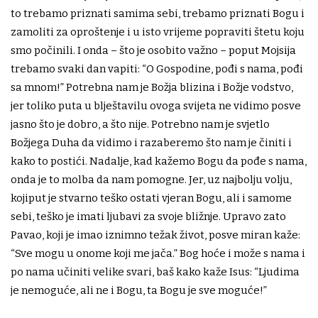
to trebamo priznati samima sebi, trebamo priznati Bogu i
zamoliti za oproštenje i u isto vrijeme popraviti štetu koju
smo počinili. I onda – što je osobito važno – poput Mojsija
trebamo svaki dan vapiti: “O Gospodine, pođi s nama, pođi
sa mnom!” Potrebna nam je Božja blizina i Božje vodstvo,
jer toliko puta u blještavilu ovoga svijeta ne vidimo posve
jasno što je dobro, a što nije. Potrebno nam je svjetlo
Božjega Duha da vidimo i razaberemo što nam je činiti i
kako to postići. Nadalje, kad kažemo Bogu da pođe s nama,
onda je to molba da nam pomogne. Jer, uz najbolju volju,
kojiput je stvarno teško ostati vjeran Bogu, ali i samome
sebi, teško je imati ljubavi za svoje bližnje. Upravo zato
Pavao, koji je imao iznimno težak život, posve miran kaže:
“Sve mogu u onome koji me jača.” Bog hoće i može s nama i
po nama učiniti velike svari, baš kako kaže Isus: “Ljudima
je nemoguće, ali ne i Bogu, ta Bogu je sve moguće!”