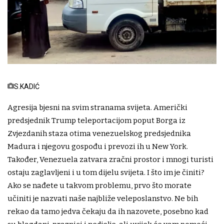
S.KADIĆ
Agresija bjesni na svim stranama svijeta. Američki
predsjednik Trump teleportacijom poput Borga iz
Zvjezdanih staza otima venezuelskog predsjednika
Madura i njegovu gospođu i prevozi ih u New York.
Također, Venezuela zatvara zračni prostor i mnogi turisti
ostaju zaglavljeni i u tom dijelu svijeta. I što im je činiti?
Ako se nađete u takvom problemu, prvo što morate
učiniti je nazvati naše najbliže veleposlanstvo. Ne bih
rekao da tamo jedva čekaju da ih nazovete, posebno kad