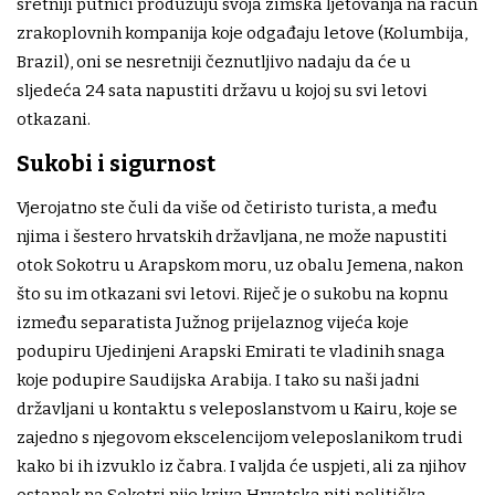
sretniji putnici produžuju svoja zimska ljetovanja na račun
zrakoplovnih kompanija koje odgađaju letove (Kolumbija,
Brazil), oni se nesretniji čeznutljivo nadaju da će u
sljedeća 24 sata napustiti državu u kojoj su svi letovi
otkazani.
Sukobi i sigurnost
Vjerojatno ste čuli da više od četiristo turista, a među
njima i šestero hrvatskih državljana, ne može napustiti
otok Sokotru u Arapskom moru, uz obalu Jemena, nakon
što su im otkazani svi letovi. Riječ je o sukobu na kopnu
između separatista Južnog prijelaznog vijeća koje
podupiru Ujedinjeni Arapski Emirati te vladinih snaga
koje podupire Saudijska Arabija. I tako su naši jadni
državljani u kontaktu s veleposlanstvom u Kairu, koje se
zajedno s njegovom ekscelencijom veleposlanikom trudi
kako bi ih izvuklo iz čabra. I valjda će uspjeti, ali za njihov