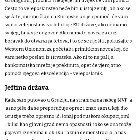
su blagdani, praznici i nedjelje, ali uvijek će vam pomoći.
Često to veleposlanstvo neće biti u istoj zemlji, ali ako se
sjećate, mi smo članica Europske unije i pomoći će vam
svako veleposlanstvo bilo koje EU države, ako nemamo
svojeg, takav je dogovor. Ako nemate novca za duži
boravak do otvaranja letova, i to će se riješiti, pokušajte s
Western Unionom za početak i primitkom novca koji će
vam netko poslati iz Hrvatske. Ako ni to ne pali, a
bankomatska mreža je prekinuta, opet će vjerojatno
pomoći njegova ekscelencija - veleposlanik.
Jeftina država
Kada sam putovao u Gruziju, na stranicama našeg MVP-a
jasno piše da se preporučuje oprez i znao sam u koji dio
Gruzije treba oprezno ići (onaj pod ruskom okupacijom).
Tbilisi kao glavni grad nema opasnosti, iako se ona može
pojaviti iznebuha u obliku raznih demonstracija, a nas