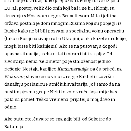
strance je u Gruziji lako prepoznati. Mnogi bi Gruzijci u
EU, ali postoji velik dio onih koji baš i ne bi, skloniji su
druženju s Moskvom nego s Bruxellesom. Mila i jeftina
država postala je dom mnogim Rusima koji su pobjegli iz
Rusije kako ne bi bili pozvani u specijalnu vojnu operaciju
(tako u Rusiji nazivaju rat u Ukrajini, a ako kažete drukčije,
mogli biste biti kažnjeni!). Ako se na putovanju dogodi
opasna situacija, treba ostati miran i biti strpljiv. Od
živciranja nema "selameta", pa je staloženost jedino
rješenje. Nestaju kapljice
Kindzmaraulija
, pa ću prijeći na
Mukuzani
, slavno crno vino iz regije Kakheti i završiti
današnju poslanicu Putničkih svaštarija. Još samo da na
pustim pjesmu grupe Neki to vole vruće koja mi je baš
pala na pamet: Teška vremena, prijatelju moj, đavo ih
odnio.
Ako putujete, čuvajte se, ma gdje bili, od Sokotre do
Batumija!