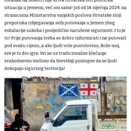
ostanak na Sokotri nije kriva Hrvatska niti politička
situacija u Jemenu, već oni sami! Još od 18. siječnja 2024. na
stranicama Ministarstva vanjskih poslova Hrvatske stoji
preporuka izbjegavanja svih putovanja u Jemen zbog
eskalacije sukoba i posljedično narušene sigurnosti. I to je
to! Prije putovanja treba se dobro informirati i ne putovati
pod svaku cijenu, a ako ljudi vole pustolovinu, Bože moj,
sve je to dio igre. Svi se uz tradicionalno klečanje
svakodnevno molimo da Svevišnji pomogne da se ljudi
dokopaju sigurnog teritorija!