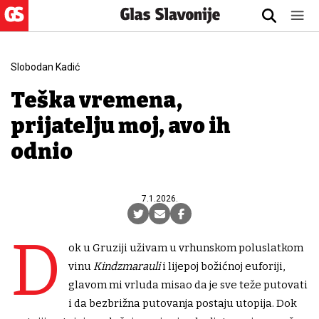
Slobodan Kadić
Teška vremena,
prijatelju moj, đavo ih
odnio
7.1.2026.
D
ok u Gruziji uživam u vrhunskom poluslatkom
vinu
Kindzmarauli
i lijepoj božićnoj euforiji,
glavom mi vrluda misao da je sve teže putovati
i da bezbrižna putovanja postaju utopija. Dok