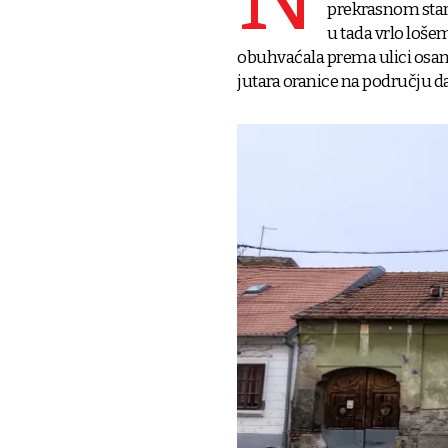
prekrasnom star
u tada vrlo lošem
obuhvaćala prema ulici osam hva
jutara oranice na području 