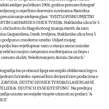
rafski atelijer početkom 1906. godine preuzeo fotograf
bjavljenog u osječkim dnevnim novinama Narodna
e preuzimanje atelijera glasi: “SVJETLOPISNI UMJETNI
TIN GASPARIDES OSIEK TVRDJA, Staklarska ulica br. 5.
. obćinstvu do blagohotnog znanja staviti, da sam
ina Gasparidesa, Osiek, tvrdjava, Staklarska ulica broj 5
u podpuno i moderno uredio. Usljed mojeg
polju kao svjetlopisac sam u stanju samo snimke
akoj veličini mojim cienjenim mušterijama uz liepu i
cienom služiti, Veleštovanjem Armin Deutsch.”
rafija bio je otisnut lijepi secesijski oblikovani logo s
osljednim hrvatsko-njemačkim dvojezičnim podacima o
SKI ZAVOD/A. DEUTSCH/OSIEK TVRDJA/GLASERGASSE
LIER/A. DEUTSCH ESSEK/FESTUNG”. Na prednjoj
afija unutar secesijske vinjete utisnuti su podaci: “A.
II”.