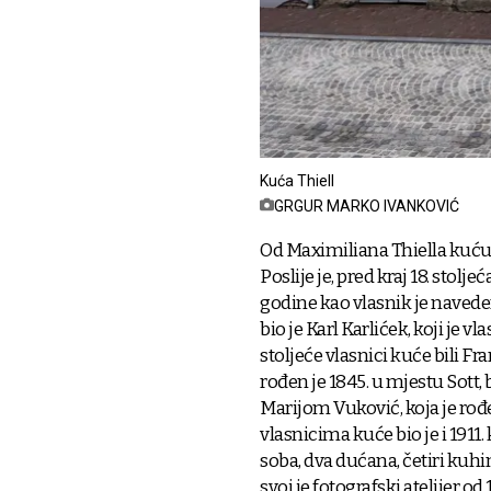
Kuća Thiell
GRGUR MARKO IVANKOVIĆ
Od Maximiliana Thiella kuću je
Poslije je, pred kraj 18. stol
godine kao vlasnik je navede
bio je Karl Karlićek, koji je vl
stoljeće vlasnici kuće bili F
rođen je 1845. u mjestu Sott, 
Marijom Vuković, koja je rođ
vlasnicima kuće bio je i 191
soba, dva dućana, četiri kuhi
svoj je fotografski atelijer o