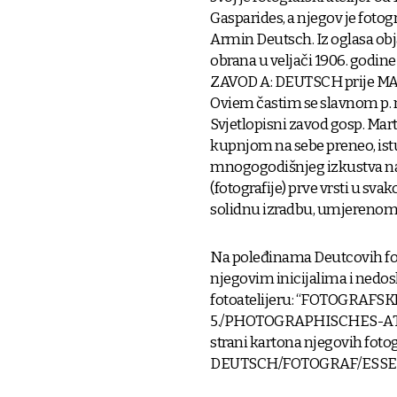
Gasparides, a njegov je fotog
Armin Deutsch. Iz oglasa o
obrana u veljači 1906. godin
ZAVOD A: DEUTSCH prije MAR
Oviem častim se slavnom p. n
Svjetlopisni zavod gosp. Mart
kupnjom na sebe preneo, ist
mnogogodišnjeg izkustva na 
(fotografije) prve vrsti u sv
solidnu izradbu, umjerenom 
Na poleđinama Deutcovih fotog
njegovim inicijalima i ned
fotoatelijeru: “FOTOGRAF
5./PHOTOGRAPHISCHES-ATE
strani kartona njegovih fotogr
DEUTSCH/FOTOGRAF/ESSEK 