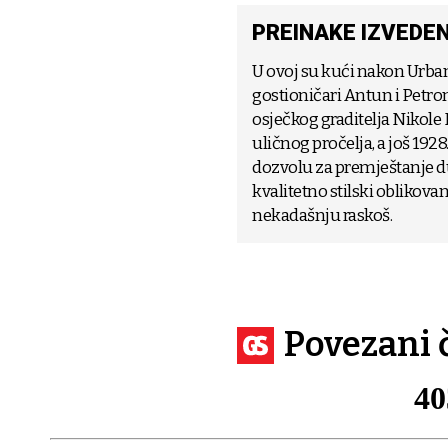
PREINAKE IZVEDEN
U ovoj su kući nakon Urbano
gostioničari Antun i Petro
osječkog graditelja Nikole 
uličnog pročelja, a još 19
dozvolu za premještanje d
kvalitetno stilski oblikov
nekadašnju raskoš.
Povezani 