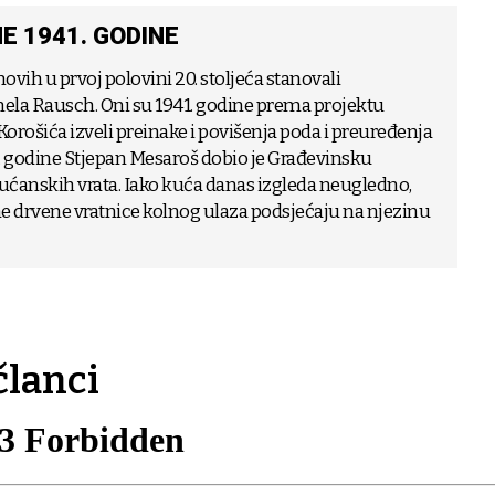
E 1941. GODINE
vih u prvoj polovini 20. stoljeća stanovali
nela Rausch. Oni su 1941. godine prema projektu
Korošića izveli preinake i povišenja poda i preuređenja
28. godine Stjepan Mesaroš dobio je Građevinsku
ućanskih vrata. Iako kuća danas izgleda neugledno,
ane drvene vratnice kolnog ulaza podsjećaju na njezinu
članci