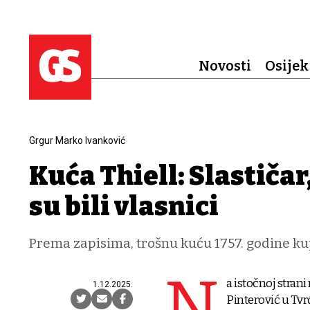
Novosti
Osijek
Grgur Marko Ivanković
Kuća Thiell: Slastičar,
su bili vlasnici
Prema zapisima, trošnu kuću 1757. godine kupu
N
a istočnoj strani
1.12.2025.
Pinterović u Tvr