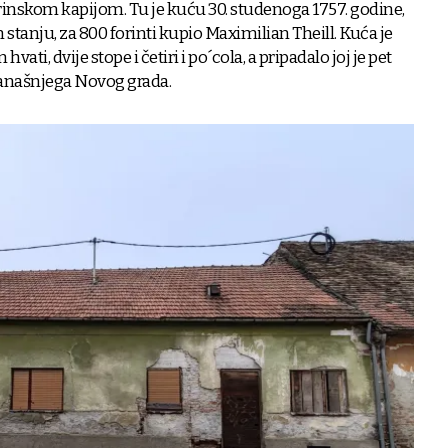
inskom kapijom. Tu je kuću 30. studenoga 1757. godine,
 stanju, za 800 forinti kupio Maximilian Theill. Kuća je
ti, dvije stope i četiri i po´cola, a pripadalo joj je pet
današnjega Novog grada.