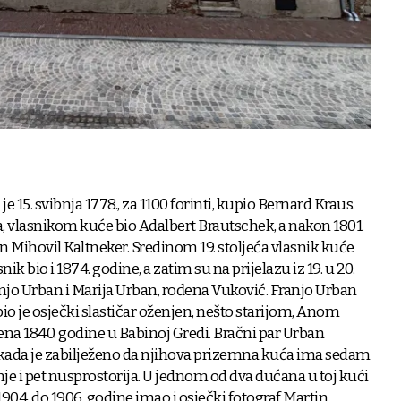
 15. svibnja 1778., za 1100 forinti, kupio Bernard Kraus.
jeća, vlasnikom kuće bio Adalbert Brautschek, a nakon 1801.
n Mihovil Kaltneker. Sredinom 19. stoljeća vlasnik kuće
asnik bio i 1874. godine, a zatim su na prijelazu iz 19. u 20.
ranjo Urban i Marija Urban, rođena Vuković. Franjo Urban
bio je osječki slastičar oženjen, nešto starijom, Anom
ena 1840. godine u Babinoj Gredi. Bračni par Urban
1. kada je zabilježeno da njihova prizemna kuća ima sedam
nje i pet nusprostorija. U jednom od dva dućana u toj kući
d 1904. do 1906. godine imao i osječki fotograf Martin