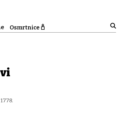
ne
Osmrtnice
svi
 1778.