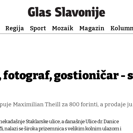
Regija
Sport
Mozaik
Magazin
Kolum
 fotograf, gostioničar - 
je Maximilian Theill za 800 forinti, a prodaje ju
 nekadašnje Staklarske ulice, a današnje Ulice dr. Danice
đi, nalazi se široka prizemnica s velikim kolnim ulazom i