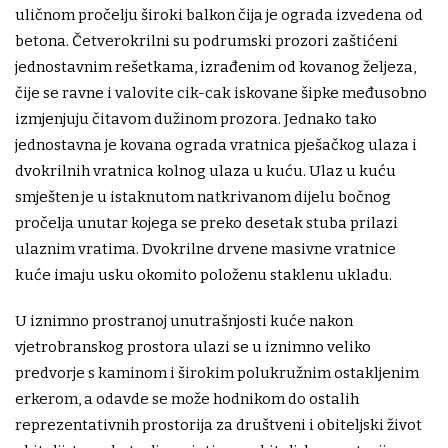
uličnom pročelju široki balkon čija je ograda izvedena od
betona. Četverokrilni su podrumski prozori zaštićeni
jednostavnim rešetkama, izrađenim od kovanog željeza,
čije se ravne i valovite cik-cak iskovane šipke međusobno
izmjenjuju čitavom dužinom prozora. Jednako tako
jednostavna je kovana ograda vratnica pješačkog ulaza i
dvokrilnih vratnica kolnog ulaza u kuću. Ulaz u kuću
smješten je u istaknutom natkrivanom dijelu bočnog
pročelja unutar kojega se preko desetak stuba prilazi
ulaznim vratima. Dvokrilne drvene masivne vratnice
kuće imaju usku okomito položenu staklenu ukladu.
U iznimno prostranoj unutrašnjosti kuće nakon
vjetrobranskog prostora ulazi se u iznimno veliko
predvorje s kaminom i širokim polukružnim ostakljenim
erkerom, a odavde se može hodnikom do ostalih
reprezentativnih prostorija za društveni i obiteljski život