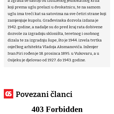
a zgrada se sastoji od izduženog jednokatnog krila
koji prema uglu prelazi u dvokatnicu, te na samom
uglu ima treći kat sa satovima na sve četiri strane koji
zamjenjuje kupolu. Građevinska dozvola izdana je
1942. godine, a nadalje su do pred kraj rata dobivene
dozvole za izgradnju skloništa, teretnog i osobnog
dizala te za izgradnju šupe, što je 1944. izvela tvrtka
osječkog arhitekta Vladoja Aksmanovića. Inženjer
Ivan Piri rođen je 18. prosinca 1895. u Vukovaru, a u
Osijeku je djelovao od 1927. do 1943. godine.
Povezani članci