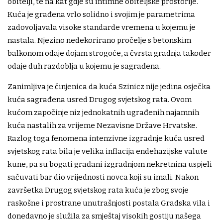
obitelji, te na kat gdje su intimne obiteljske prostorije.
Kuća je građena vrlo solidno i svojim je parametrima
zadovoljavala visoke standarde vremena u kojemu je
nastala. Njezino nedekorirano pročelje s betonskim
balkonom odaje dojam strogoće, a čvrsta gradnja također
odaje duh razdoblja u kojemu je sagrađena.
Zanimljiva je činjenica da kuća Szinicz nije jedina osječka
kuća sagrađena usred Drugog svjetskog rata. Ovom
kućom započinje niz jednokatnih ugrađenih najamnih
kuća nastalih za vrijeme Nezavisne Države Hrvatske.
Razlog toga fenomena intenzivne izgradnje kuća usred
svjetskog rata bila je velika inflacija endehazijske valute
kune, pa su bogati građani izgradnjom nekretnina uspjeli
sačuvati bar dio vrijednosti novca koji su imali. Nakon
završetka Drugog svjetskog rata kuća je zbog svoje
raskošne i prostrane unutrašnjosti postala Gradska vila i
donedavno je služila za smještaj visokih gostiju našega