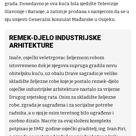
grada. Donedavno je ova kuća bila sjedište Televizije
Slavonije i Baranje, a zatim je prodana s namjerom da se u
nju smjesti Generalni konzulat Mađarske u Osijeku.
REMEK-DJELO INDUSTRIJSKE
ARHITEKTURE
Inače, osječki veletrgovac željeznom robom
istovremeno dok je njegova supruga gradila novu
obiteljsku kuću, uz obalu Drave sagradio je veliko
skladište željezne robe koje je postalo remek-djelo
osječke industrijske arhitekture nastalo za vrijeme
Drugog svjetskog rata. Osim za skladište željezne
robe, zgrada je sagrađena i za socijalne potrebe
radnika, a u njoj je osim teretnog bilo ugrađeno i
osobno dizalo. Nacrte za ovaj složeni kompleks
potpisao je 1942. godine osječki graditelj, ing. Ivan Piri,