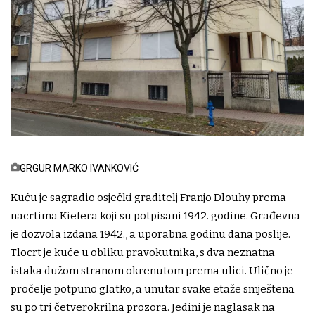
GRGUR MARKO IVANKOVIĆ
Kuću je sagradio osječki graditelj Franjo Dlouhy prema
nacrtima Kiefera koji su potpisani 1942. godine. Građevna
je dozvola izdana 1942., a uporabna godinu dana poslije.
Tlocrt je kuće u obliku pravokutnika, s dva neznatna
istaka dužom stranom okrenutom prema ulici. Ulično je
pročelje potpuno glatko, a unutar svake etaže smještena
su po tri četverokrilna prozora. Jedini je naglasak na