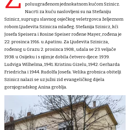
poluugrađenom jednokatnom kućom Szinicz.
Nacrti za kuću naslovljeni su na Stefaniju
Szinicz, suprugu slavnog osječkog veletrgovca željeznom
robom Ljudevita Szinicza mlađeg. Stefanija Szinicz, kći
Josefa Speisera i Rosine Speiser rođene Mayer, rođena je
22. prosinca 1916. u Apatinu. Za Ljudevita Szinicza,
rođenog u Grazu 2. prosinca 1908., udala se 23. veljače
1938. u Osijeku i s njim je dobila četvero djece: 1939.
Ludviga Wilhelma, 1941. Kristinu Gizelu, 1942. Gerharda
Friedricha i 1944. Rudolfa Josefa. Velika grobnica obitelji
Szinicz nalazi se uz južni zid evangeličkog dijela
gornjogradskog Anina groblja.