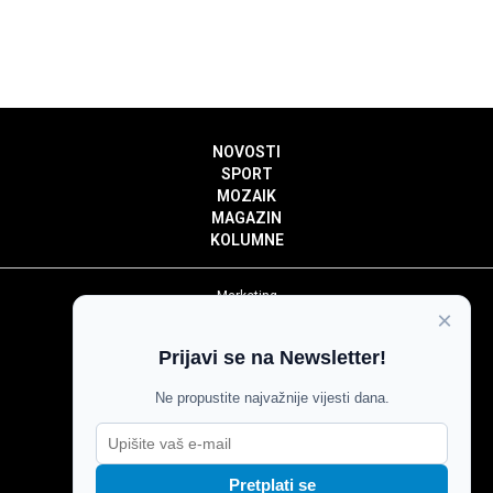
NOVOSTI
SPORT
MOZAIK
MAGAZIN
KOLUMNE
Marketing
×
Politika privatnosti
Politika kolačića
Prijavi se na Newsletter!
Impressum
Pravila prenošenja sadržaja
Ne propustite najvažnije vijesti dana.
Pravila komentiranja
Agroglas
Pretplati se