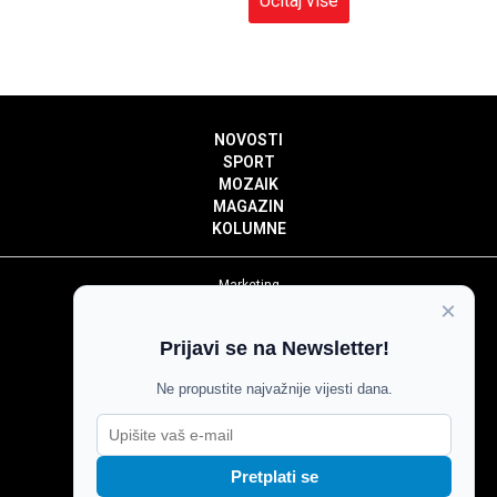
Učitaj više
NOVOSTI
SPORT
MOZAIK
MAGAZIN
KOLUMNE
Marketing
×
Politika privatnosti
Politika kolačića
Prijavi se na Newsletter!
Impressum
Pravila prenošenja sadržaja
Ne propustite najvažnije vijesti dana.
Pravila komentiranja
Agroglas
Pretplati se