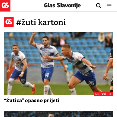
#žuti kartoni
NK OSIJEK
“Žutica” opasno prijeti